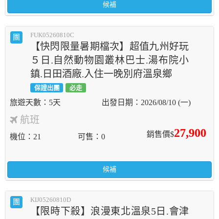
候補
FUK05260810C
團
【快閃限量暑期檔次】超值九州好玩
５日.自然動物園叢林巴士.湯布院小
鎮.日田酒廠.入住一晚別府溫泉鄉
保證出團
必走
5天
2026/08/10 (一)
航班
27,900
銷售價$
機位
21
可售
0
候補
KIJ05260810D
團
【限時下殺】浪漫東北溫泉5日.會津