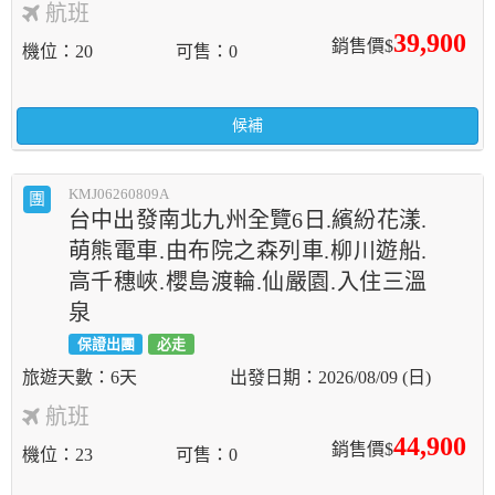
航班
39,900
銷售價$
機位
20
可售
0
候補
KMJ06260809A
團
台中出發南北九州全覽6日.繽紛花漾.
萌熊電車.由布院之森列車.柳川遊船.
高千穗峽.櫻島渡輪.仙嚴園.入住三溫
泉
保證出團
必走
6天
2026/08/09 (日)
航班
44,900
銷售價$
機位
23
可售
0