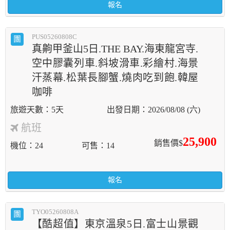
報名
PUS05260808C
團
真齁甲釜山5日.THE BAY.海東龍宮寺.
空中膠囊列車.斜坡滑車.彩繪村.海景
汗蒸幕.松葉長腳蟹.燒肉吃到飽.韓屋
咖啡
5天
2026/08/08 (六)
航班
25,900
銷售價$
機位
24
可售
14
報名
TYO05260808A
團
【酷超值】東京溫泉5日.富士山景觀