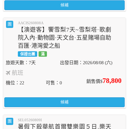
候補
AACIS260808A
團
【澳遊客】饗雪梨7天~雪梨塔·歌劇
院入內·動物園·天文台·五星賭場自助
百匯·港灣愛之船
保證出團
滿
7天
2026/08/08 (六)
航班
78,800
銷售價$
機位
22
可售
0
候補
SEL05260809I
團
暑假下殺華航首爾雙樂園５日.樂天