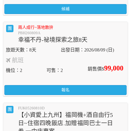
候補
兩人成行~落地散拚
團
PBH260809A
幸福不丹-祕境探索之旅8天
8天
2026/08/09 (日)
航班
99,000
銷售價$
機位
2
可售
2
報名
FUK05260810D
團
【小資愛上九州】福岡機+酒自由行5
日~住宿四晚飯店.加贈福岡巴士一日