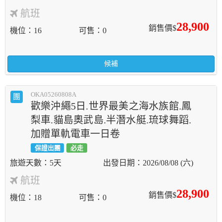
航班
28,900
銷售價$
機位
16
可售
0
候補
OKA05260808A
團
歡樂沖繩5日.世界最美之海水族館.鳳
梨車.貓島奧武島.半潛水艇.琉球舞蹈.
加贈單軌電車一日卷
保證出團
必走
5天
2026/08/08 (六)
航班
28,900
銷售價$
機位
18
可售
0