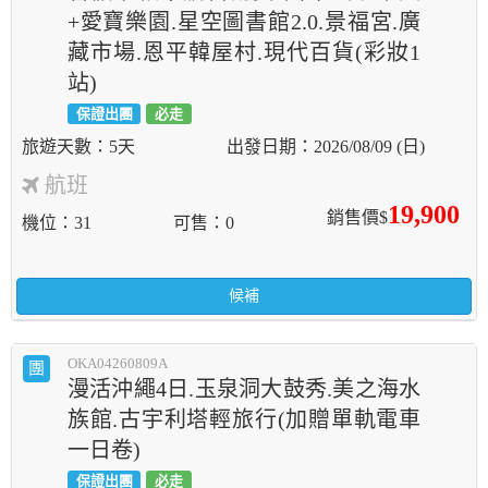
+愛寶樂園.星空圖書館2.0.景福宮.廣
藏市場.恩平韓屋村.現代百貨(彩妝1
站)
保證出團
必走
5天
2026/08/09 (日)
航班
19,900
銷售價$
機位
31
可售
0
候補
OKA04260809A
團
漫活沖繩4日.玉泉洞大鼓秀.美之海水
族館.古宇利塔輕旅行(加贈單軌電車
一日卷)
保證出團
必走