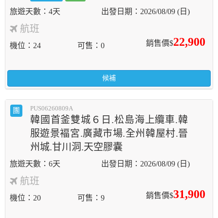
4天
2026/08/09 (日)
航班
22,900
銷售價$
機位
24
可售
0
候補
PUS06260809A
團
韓國首釜雙城６日.松島海上纜車.韓
服遊景褔宮.廣藏市場.全州韓屋村.晉
州城.甘川洞.天空膠囊
6天
2026/08/09 (日)
航班
31,900
銷售價$
機位
20
可售
9