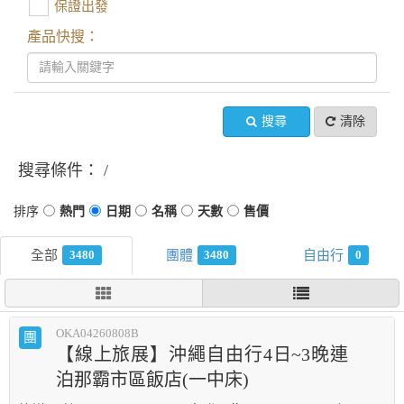
保證出發
產品快搜：
搜尋
清除
搜尋條件：
3480
3480
0
OKA04260808B
團
【線上旅展】沖繩自由行4日~3晚連
泊那霸市區飯店(一中床)