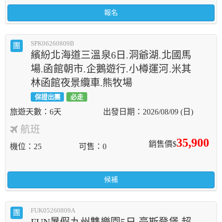
報名
SPK06260809B
團
繽紛北海道三溫泉6日.洞爺湖.北國馬
場.函館朝市.企鵝遊行.小樽運河.米其
林函館夜景纜車.熊牧場
保證出團
必走
6天
2026/08/09 (日)
航班
35,900
銷售價$
機位
25
可售
0
候補
FUK05260809A
團