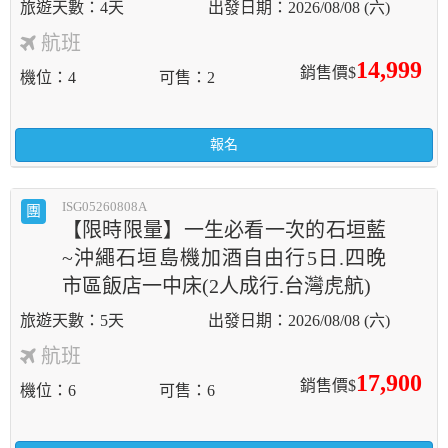
4天
2026/08/08 (六)
航班
14,999
銷售價$
機位
4
可售
2
報名
ISG05260808A
團
【限時限量】一生必看一次的石垣藍
~沖繩石垣島機加酒自由行5日.四晚
市區飯店一中床(2人成行.台灣虎航)
5天
2026/08/08 (六)
航班
17,900
銷售價$
機位
6
可售
6