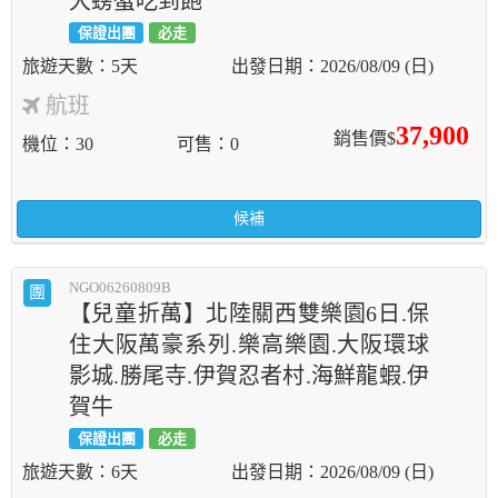
大螃蟹吃到飽
保證出團
必走
5天
2026/08/09 (日)
航班
37,900
銷售價$
機位
30
可售
0
候補
NGO06260809B
團
【兒童折萬】北陸關西雙樂園6日.保
住大阪萬豪系列.樂高樂園.大阪環球
影城.勝尾寺.伊賀忍者村.海鮮龍蝦.伊
賀牛
保證出團
必走
6天
2026/08/09 (日)