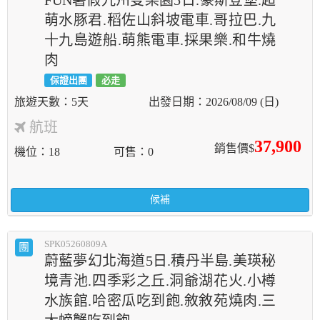
FUN暑假九州雙樂園5日.豪斯登堡.超
萌水豚君.稻佐山斜坡電車.哥拉巴.九
十九島遊船.萌熊電車.採果樂.和牛燒
肉
保證出團
必走
5天
2026/08/09 (日)
航班
37,900
銷售價$
機位
18
可售
0
候補
SPK05260809A
團
蔚藍夢幻北海道5日.積丹半島.美瑛秘
境青池.四季彩之丘.洞爺湖花火.小樽
水族館.哈密瓜吃到飽.敘敘苑燒肉.三