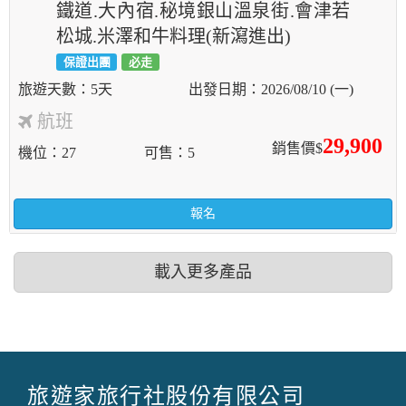
鐵道.大內宿.秘境銀山溫泉街.會津若
松城.米澤和牛料理(新瀉進出)
保證出團
必走
5天
2026/08/10 (一)
航班
29,900
銷售價$
機位
27
可售
5
報名
載入更多產品
旅遊家旅行社股份有限公司