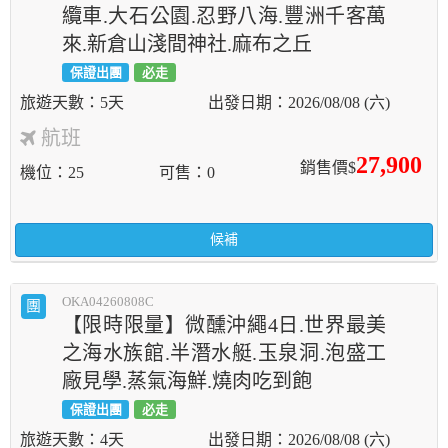
纜車.大石公園.忍野八海.豐洲千客萬
來.新倉山淺間神社.麻布之丘
保證出團
必走
5天
2026/08/08 (六)
航班
27,900
銷售價$
機位
25
可售
0
候補
OKA04260808C
團
【限時限量】微醺沖繩4日.世界最美
之海水族館.半潛水艇.玉泉洞.泡盛工
廠見學.蒸氣海鮮.燒肉吃到飽
保證出團
必走
4天
2026/08/08 (六)