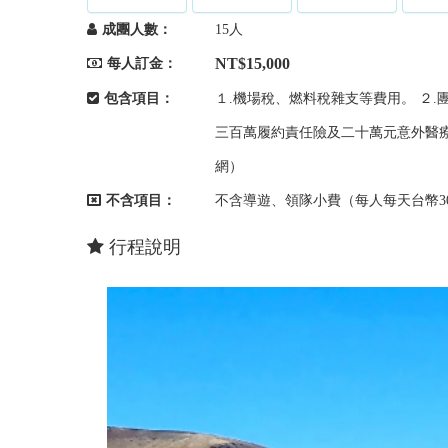
成團人數：
15人
NT$15,000
每人訂金：
包含項目：
１.機場稅、燃料稅雜支等費用。 ２
三百萬履約責任險及二十萬元意外醫療
網）
不含項目：
不含導遊、領隊小費（每人每天台幣3
行程說明