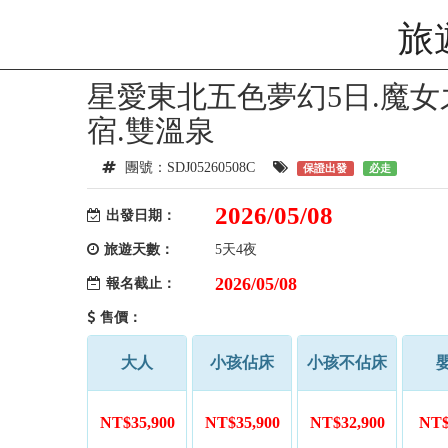
旅
星愛東北五色夢幻5日.魔女
宿.雙溫泉
團號：SDJ05260508C
保證出發
必走
2026/05/08
出發日期：
旅遊天數：
5天4夜
2026/05/08
報名截止：
售價：
大人
小孩佔床
小孩不佔床
NT$35,900
NT$35,900
NT$32,900
NT$