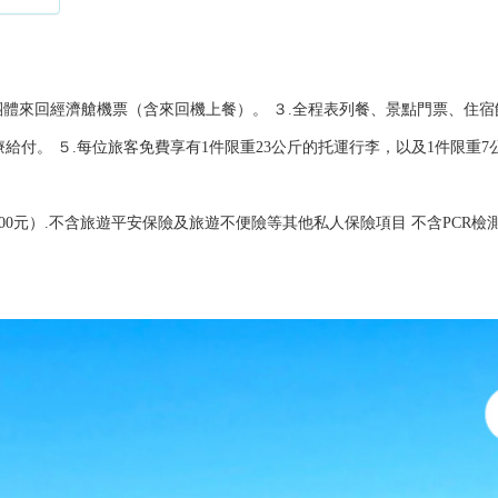
.團體來回經濟艙機票（含來回機上餐）。 ３.全程表列餐、景點門票、住
給付。 ５.每位旅客免費享有1件限重23公斤的托運行李，以及1件限重
00元）.不含旅遊平安保險及旅遊不便險等其他私人保險項目 不含PCR