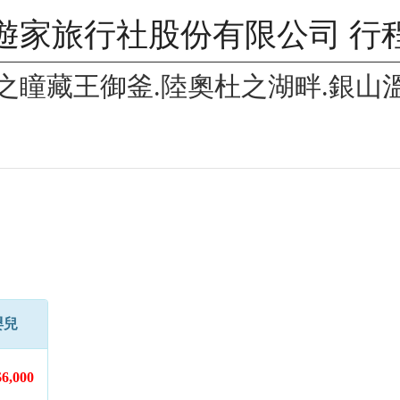
遊家旅行社股份有限公司 行
之瞳藏王御釜.陸奧杜之湖畔.銀山溫
嬰兒
6,000