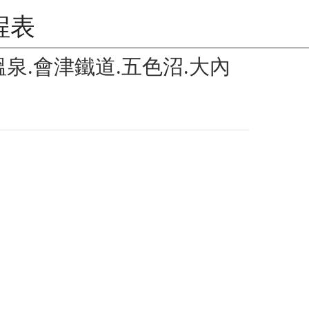
程表
泉.會津鐵道.五色沼.大內