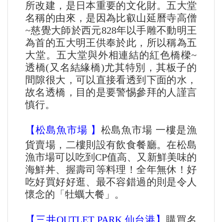
所改建，是日本重要的文化財。五大堂
名稱的由來，是因為比叡山延曆寺高僧
~慈覺大師於西元828年以手雕不動明王
為首的五大明王供奉於此，所以稱為五
大堂。五大堂與外相連結的紅色橋樑~
透橋(又名結緣橋)尤其特別，其板子的
間隙很大，可以直接看透到下面的水，
故名透橋，目的是要警惕參拜的人謹言
慎行。
【松島魚市場 】
松島魚市場 一樓是漁
貨賣場，二樓則設有飲食餐廳。在松島
漁市場可以吃到CP值高、又新鮮美味的
海鮮丼、握壽司等料理！全年無休！好
吃好買好好逛、最不容錯過的則是令人
懷念的「牡蠣大餐」。
【三井OUTLET PARK 仙台港】
購買名