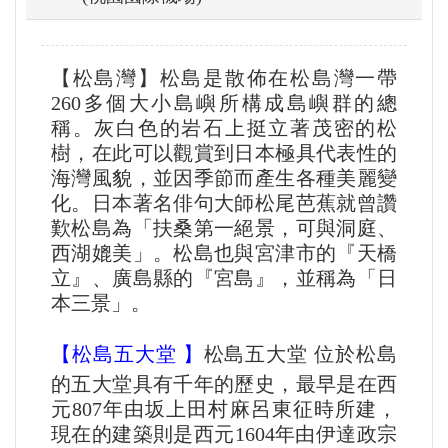
【松島灣】松島是散佈在松島灣一帶
260多個大小島嶼所構成島嶼群的總
稱。灰白色的岩石上挺立著茂密的松
樹，在此可以觀賞到日本極具代表性的
海灣風貌，並因季節而產生各種美麗變
化。日本著名俳句大師松尾芭蕉就曾讚
歎松島為「扶桑第一絕景，可與洞庭、
西湖媲美」。松島也與宮津市的『天橋
立』、廣島縣的『宮島』，並稱為「日
本三景」。
【松島五大堂 】
松島五大堂 位於松島
的五大堂具有千年的歷史，最早是在西
元807年由坂上田村麻呂東征時所建，
現在的建築則是西元1604年由伊達政宗