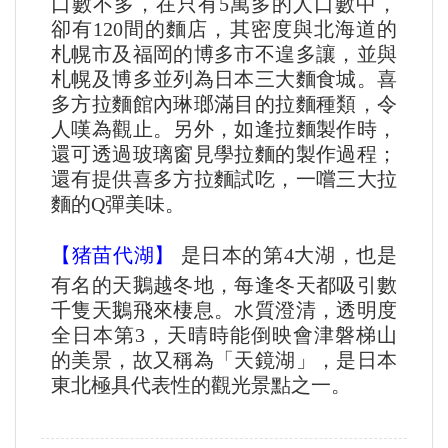
口數不多，在只有5萬多的人口數中，
卻有120間的麵店，其密度與北海道的
札幌市及福岡的博多市不遑多讓，並與
札幌及博多並列為日本三大麵食城。喜
多方拉麵館內琳瑯滿目的拉麵種類，令
人嘆為觀止。另外，如逢拉麵製作時，
還可透過玻璃窗見學拉麵的製作過程；
還有提供喜多方拉麵試吃，一嚐三大拉
麵的Q彈美味。
【猪苗代湖】​
是日本的第4大湖，也是
有名的天鵝越冬地，每逢冬天都吸引數
千隻天鵝飛來棲息。水質澄清，透明度
全日本第3，天晴時能倒映會津磐梯山
的美景，故又稱為「天鏡湖」，是日本
東北極具代表性的觀光景點之一。