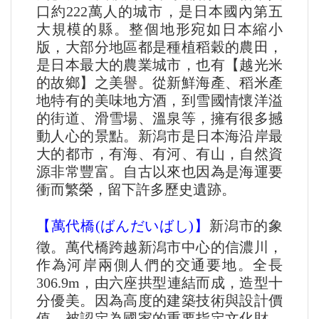
口約222萬人的城市，是日本國內第五
大規模的縣。整個地形宛如日本縮小
版，大部分地區都是種植稻穀的農田，
是日本最大的農業城市，也有【越光米
的故鄉】之美譽。從新鮮海產、稻米產
地特有的美味地方酒，到雪國情懷洋溢
的街道、滑雪場、溫泉等，擁有很多撼
動人心的景點。新潟市是日本海沿岸最
大的都市，有海、有河、有山，自然資
源非常豐富。自古以來也因為是海運要
衝而繁榮，留下許多歷史遺跡。
【萬代橋(ばんだいばし)】​
新潟市的象
徵。萬代橋跨越新潟市中心的信濃川，
作為河岸兩側人們的交通要地。全長
306.9m，由六座拱型連結而成，造型十
分優美。因為高度的建築技術與設計價
值，被認定為國家的重要指定文化財，