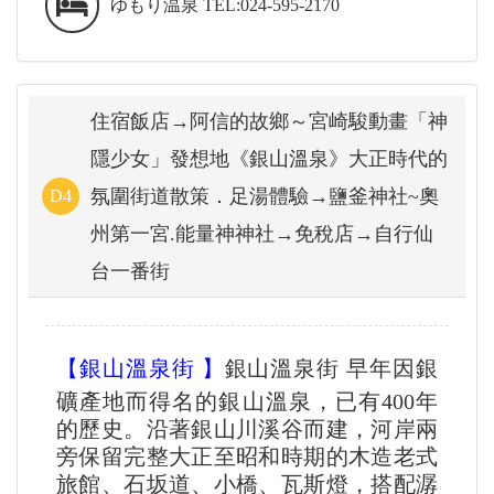
ゆもり温泉 TEL:024-595-2170
住宿飯店→阿信的故鄉～宮崎駿動畫「神
隱少女」發想地《銀山溫泉》大正時代的
氛圍街道散策．足湯體驗→鹽釜神社~奧
D4
州第一宮.能量神神社→免稅店→自行仙
台一番街
【銀山溫泉街 】
銀山溫泉街 早年因銀
礦產地而得名的銀山溫泉，已有400年
的歷史。沿著銀山川溪谷而建，河岸兩
旁保留完整大正至昭和時期的木造老式
旅館、石坂道、小橋、瓦斯燈，搭配潺