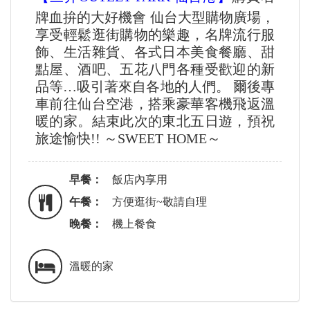
牌血拚的大好機會 仙台大型購物廣場，
享受輕鬆逛街購物的樂趣，名牌流行服
飾、生活雜貨、各式日本美食餐廳、甜
點屋、酒吧、五花八門各種受歡迎的新
品等…吸引著來自各地的人們。 爾後專
車前往仙台空港，搭乘豪華客機飛返溫
暖的家。結束此次的東北五日遊，預祝
旅途愉快!! ～SWEET HOME～
早餐：
飯店內享用
午餐：
方便逛街~敬請自理
晚餐：
機上餐食
溫暖的家