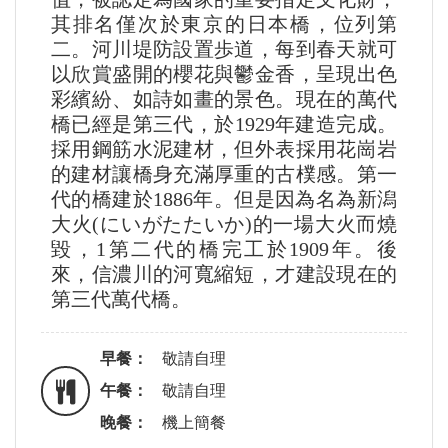
其排名僅次於東京的日本橋，位列第
二。河川堤防設置歩道，每到春天就可
以欣賞盛開的櫻花與鬱金香，呈現出色
彩繽紛、如詩如畫的景色。現在的萬代
橋已經是第三代，於1929年建造完成。
採用鋼筋水泥建材，但外表採用花崗岩
的建材讓橋身充滿厚重的古樸感。第一
代的橋建於1886年。但是因為名為新潟
大火(にいがたたいか)的一場大火而燒
毀，1第二代的橋完工於1909年。後
來，信濃川的河寬縮短，才建設現在的
第三代萬代橋。
早餐：
敬請自理
午餐：
敬請自理
晚餐：
機上簡餐