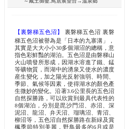
～藏王御釜.鳥居展望台→溫泉鄉
【
裏磐梯五色沼
】
裏磐梯五色沼 裏磐
梯五色沼被譽為是「日本的九寨溝」，
其實是大大小小30多個湖沼的總稱，意
指色彩鮮豔的湖泊。五色沼是由磐梯山
火山噴發所形成，因湖水溶進了鐵、錳
等礦物質，而湖中的湧泉又使水的濃度
産生變化，加之陽光反射強弱、時間、
季節、氣候等因素，使得湖水的顏色產
生微妙的變化。沿著3.6公里長的五色沼
自然探勝路，可以欣賞到最具代表性的
8個湖泊，分別是毘沙門沼、赤沼、深
泥沼、龍沼、弁天沼、瑠璃沼、青沼、
柳沼等，五色沼自然探勝路在新緑及賞
楓季節特別美麗，野鳥最多的6月或是