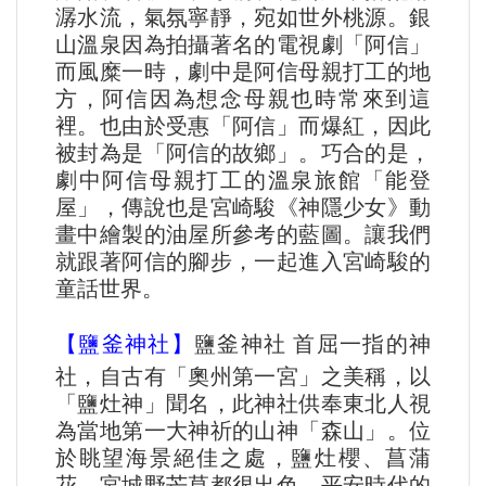
潺水流，氣氛寧靜，宛如世外桃源。銀
山溫泉因為拍攝著名的電視劇「阿信」
而風糜一時，劇中是阿信母親打工的地
方，阿信因為想念母親也時常來到這
裡。也由於受惠「阿信」而爆紅，因此
被封為是「阿信的故鄉」。巧合的是，
劇中阿信母親打工的溫泉旅館「能登
屋」，傳說也是宮崎駿《神隱少女》動
畫中繪製的油屋所參考的藍圖。讓我們
就跟著阿信的腳步，一起進入宮崎駿的
童話世界。
【鹽釜神社】
鹽釜神社 首屈一指的神
社，自古有「奧州第一宮」之美稱，以
「鹽灶神」聞名，此神社供奉東北人視
為當地第一大神祈的山神「森山」。位
於眺望海景絕佳之處，鹽灶櫻、菖蒲
花、宮城野芒草都很出色。平安時代的