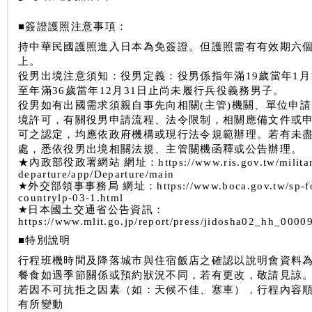
■簽證護照注意事項：
持中華民國護照進入日本為免簽證。但護照需有有效期六
上。
役男出境注意須知：役男定義：役男係指年滿19歲當年1月
至年滿36歲當年12月31日止尚未履行兵役義務男子。
役男如有出國需求須親自事先向相關(主管)機關、單位申
境許可，有關役男申請流程、法令限制，相關應備文件或
可之認定，均應依政府機構或現行法令規範辦理。若有未
處，悉依役男出境相關法規、主管關機函釋或公告辦理。
★內政部役政署網站 網址：https://www.ris.gov.tw/militar
departure/app/Departure/main
★外交部領事事務局 網址：https://www.boca.gov.tw/sp-fo
countrylp-03-1.html
★日本國土交通省公告資訊：
https://www.mlit.go.jp/report/press/jidosha02_hh_0000
■特別說明
行程班機時間及降落城市與住宿飯店之確認以說明會資料
餐食如遇季節關係或預約狀況不同，若有更改，敬請見諒
若因不可抗拒之因素（如：天候不佳、塞車），行程內容
有所變動