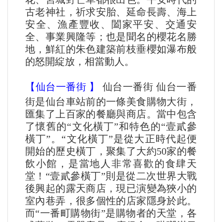
古老神社，祈求安胎、延命長壽、海上
安全、漁產豐收、闔家平安、交通安
全、事業興隆等；也是聞名的櫻花名勝
地，鮮紅的朱色建築前枝垂櫻如瀑布般
的怒開綻放，相當動人。
【仙台一番街 】
​ 仙台一番街 仙台一番
街是仙台車站前的一條美食購物大街，
匯集了上百家的餐廳與商店。當中包含
了懷舊的“文化橫丁”和特色的“壹貳參
橫丁”。“文化橫丁”是從大正時代起便
開始的歷史橫丁，聚集了大約50家的餐
飲小館，是當地人非常喜歡的食肆天
堂！“壹貳參橫丁”則是從二次世界大戰
後興起的露天商店，現已演變為狹小的
室內巷弄，很多個性的店家隱身於此。
而“一番町購物街”是購物者的天堂，各