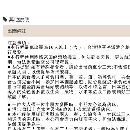
其他說明
出團備註
注意事項：
■本行程最低出團為16人以上 ( 含 ) ，台灣地區將派遣合
行服務。
■
本行程使用團體來回經濟艙機票，無法延長天數、更改航
期、無法累積航空公司哩程數 。
■貼心提醒 如有特殊餐食者，請於出發前至少三天(不含假
承辦人員，以便提早為您安排。
日本的素食者大多可食用蔥、薑、蒜、蛋、奶等食材，與
食習慣完全不同，參加日本團體旅遊，貼心提醒您:素食旅
自行準備些許素食罐頭或泡麵等，以備不時之需，日本提
客人的菜色會多數以生菜、漬物、水果等佐以白飯或麵類
敬請了解。
■ 一位大人帶一位小朋友參團時，小朋友必須為佔床。
■ 滿12歲以上之旅客及滿6歲以上孩童請選擇佔床。
■ 本行程使用飯店房型為兩人一室，如旅客有一大床或三
相通房的需求時，本公司會盡力向飯店需求，但無法保證
依飯店提供為主。
日本少有三人房型，如有三人一室需求者 (一般均為加床方