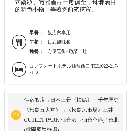
式藥妝、電器產品一應俱全，琳瑯滿目
的特色小物，等著您前來挖寶。
早餐：
飯店內享用
午餐：
日式風味餐
晚餐：
方便逛街~敬請自理
コンフォートホテル仙台西口 TEL:022-217-
7112
住宿飯店→日本三景《松島》・千年歷史
《松島五大堂》→《松島魚市場》三井
D5
OUTLET PARK 仙台港→仙台空港／台北
(桃園國際機場)