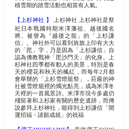
積雪期的踏雪活動也相當有人氣。
【
上杉神社
】
上杉神社 上杉神社是祭
祀日本戰國時期米澤藩祖、越後國名
將、被譽為『越後之龍」的「上杉謙
信」。神社外可以看到旌旗上印有大大
的「毘」字，乃是因為「上杉謙信」自
認為佛教戰神「毘沙門天」的化身。上
杉神社四季都有動人的美景，特別是春
天的櫻花和秋天的楓紅，而每年2月都
會舉辦的「上杉雪燈籠祭」，莊嚴的神
社被雪燈籠裡的燭光點亮，成為米澤冬
天裡的一首風景詩。米澤市現今多處仍
殘留著和上杉家有關的歷史遺跡，而傳
說參拜上杉神社，能得到上杉謙信「開
運招福・諸願成就」的祝福