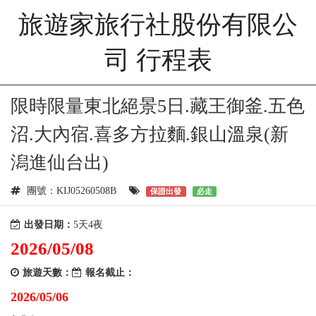
旅遊家旅行社股份有限公
司 行程表
限時限量東北絕景5日.藏王御釜.五色
沼.大內宿.喜多方拉麵.銀山溫泉(新
潟進仙台出)
團號：KIJ05260508B
保證出發
必走
出發日期：
5天4夜
2026/05/08
旅遊天數：
報名截止：
2026/05/06