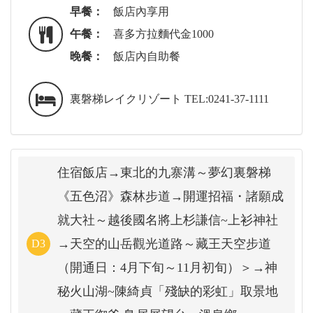
早餐：
飯店內享用
午餐：
喜多方拉麵代金1000
晚餐：
飯店內自助餐
裏磐梯レイクリゾート TEL:0241-37-1111
住宿飯店→東北的九寨溝～夢幻裏磐梯
《五色沼》森林步道→開運招福・諸願成
就大社～越後國名將上杉謙信~上衫神社
→天空的山岳觀光道路～藏王天空步道
D3
（開通日：4月下旬～11月初旬）＞→神
秘火山湖~陳綺貞「殘缺的彩虹」取景地