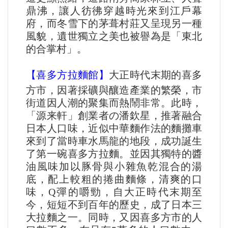
鼎沸，讓人彷彿穿越時光來到江戶幕
府，而冬雪下的茅葺村莊又呈現另一種
風貌，遺世獨立之美也被譽為是「東北
的合掌村」。
【喜多方拉麵館】
大正時代末期的喜多
方市，因著採礦與釀造產業的繁榮，市
街道因人潮的聚集而熱鬧非常。此時，
「源来軒」創業者の潘欽星，推著融合
日本人口味，近似中華麵作法的麵攤車
來到了當時車水馬龍的地段，成功誕生
了第一碗喜多方拉麵。並因其獨特的醬
油風味加以豚骨與小雜魚乾混合的湯
底，配上較粗的捲曲麵條，清爽的口
味，Q彈的嚼勁，自大正時代末期至
今，短短不到百年的歷史，成了日本三
大拉麵之一。同時，又因喜多方市的人