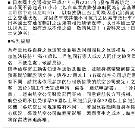
■ 日本國土交通省於平成24年6月(2012年)發布最新規定
車時間不得超過10小時（以自車庫實際發車時間為計算基準
含司機中途休息時間
），以有效防止巴士司機因過(疲)勞
生之交通狀況。 如因塞車或其他不可抗力之因素導致行車
日本國土交通省制訂之法規有相抵觸情況時，以日本國土
法規為主。如有造成不便之處，敬請見諒！（資料來源：
土交通省）。
■特別提醒
為考量旅客自身之旅遊安全並顧及同團團員之旅遊權益，
恕無法接待年滿70歲以上且無同行家人或友人同伴之旅客
名，不便之處，敬請見諒。
懷孕旅客需主動告知懷孕週數及胎數，並隨身攜帶醫師開
預產期診斷證明文件，懷孕27週以上（各家航空公司規定
有不同，請旅客依照參加的行程所搭乘的航空公司規定）
客，需於3個工作天完成申請，備妥「適航申請書」、「診
書」，經由航空公司醫務部門審核，同意適航後方可搭機
航空公司不接受懷孕36週以上單胞胎及懷孕32週以上多胞
搭機（各航空公司規定略有不同）。若因旅客隱瞞自身孕
心狀況，導致航空公司航程受影響，因而產生之成本，航
將保留法律追訴權。