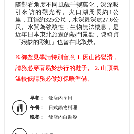
隨觀看角度不同風貌千變萬化，深深吸
引來訪的觀光客。火口湖周長約1公
里，直徑約325公尺，水深最深處27.6公
尺。水質為強酸性，生物無法棲息，是
近年日本東北旅遊的熱門景點，陳綺貞
「殘缺的彩虹」也曾在此取景。
※御釜見學請特別留意 1. 因山路鬆滑，
請務必穿著易於步行的鞋子。 2. 山頂氣
溫較低請務必做好保暖準備。
早餐：
飯店內享用
午餐：
日式鍋物料理
晚餐：
飯店內自助餐