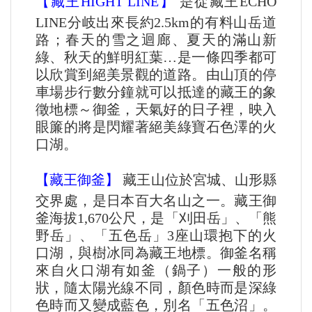
【藏王HIGHT LINE】
是從藏王ECHO
LINE分岐出來長約2.5km的有料山岳道
路；春天的雪之迴廊、夏天的滿山新
綠、秋天的鮮明紅葉…是一條四季都可
以欣賞到絕美景觀的道路。由山頂的停
車場步行數分鐘就可以抵達的藏王的象
徵地標～御釜，天氣好的日子裡，映入
眼簾的將是閃耀著絕美綠寶石色澤的火
口湖。
【藏王御釜】
藏王山位於宮城、山形縣
交界處，是日本百大名山之一。藏王御
釜海拔1,670公尺，是「刈田岳」、「熊
野岳」、「五色岳」3座山環抱下的火
口湖，與樹冰同為藏王地標。御釜名稱
來自火口湖有如釜（鍋子）一般的形
狀，隨太陽光線不同，顏色時而是深綠
色時而又變成藍色，別名「五色沼」。