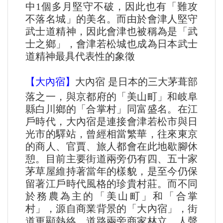
中1個多月堅守不破，因此也有「難攻
不落名城」的美名。而由於會津人堅守
武士道精神，因此會津也被稱為是「武
士之鄉」，會津若松城也成為日本武士
道精神最具代表性的象徵
【大內宿】​
大內宿 是日本的三大茅葺部
落之一，與京都府的「美山町」和岐阜
縣白川鄉的「合掌村」同富盛名。在江
戶時代，大內宿是連接會津若松市與日
光市的驛站，曾經相當繁華，往來東京
的商人、官賈、旅人都會在此地歇腳休
憩。目前主要街道兩旁仍有四、五十家
茅草屋維持著當年的樣貌，是至今仍保
留著江戶時代風格的珍貴村莊。而不同
於務農為主的「美山町」和「合掌
村」，源自商業背景的「大內宿」，街
道更顯熱絡，道路兩旁商家林立、人聲