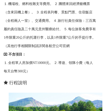
１.機場稅、燃料稅雜支等費用。 ２.團體來回經濟艙機票
（含來回機上餐）。 ３.全程表列餐、景點門票、住宿飯店
（全程兩人一室）、交通費用。 ４.旅行社責任保險：三百萬
履約責任險及二十萬元意外醫療給付。 ５.每位旅客免費享有
1件限重20公斤的托運行李，以及1件限重7公斤的手提行李。
（其他行李相關限制請詳閱各航空公司官網
不含項目：
１.全程單人房加價NT10000元。 ２.導遊、領隊小費（每人
每天台幣300元）
行程說明