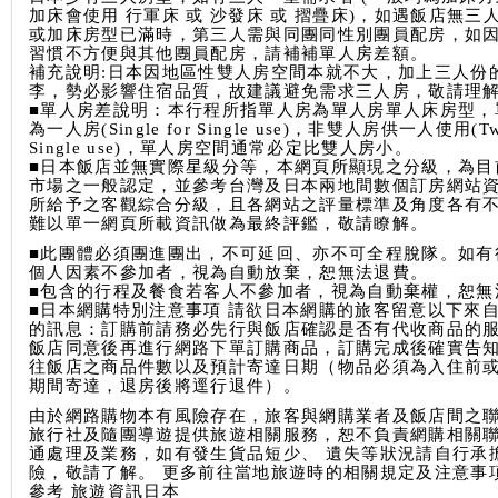
加床會使用 行軍床 或 沙發床 或 摺疊床)，如遇飯店無三
或加床房型已滿時，第三人需與同團同性別團員配房，如
習慣不方便與其他團員配房，請補補單人房差額。
補充說明:日本因地區性雙人房空間本就不大，加上三人份
李，勢必影響住宿品質，故建議避免需求三人房，敬請理
■單人房差說明：本行程所指單人房為單人房單人床房型，
為一人房(Single for Single use)，非雙人房供一人使用(Twi
Single use)，單人房空間通常必定比雙人房小。
■日本飯店並無實際星級分等，本網頁所顯現之分級，為目
市場之一般認定，並參考台灣及日本兩地間數個訂房網站
所給予之客觀綜合分級，且各網站之評量標準及角度各有
難以單一網頁所載資訊做為最終評鑑，敬請瞭解。
■此團體必須團進團出，不可延回、亦不可全程脫隊。如有
個人因素不參加者，視為自動放棄，恕無法退費。
■包含的行程及餐食若客人不參加者，視為自動棄權，恕無
■日本網購特別注意事項 請欲日本網購的旅客留意以下來
的訊息：訂購前請務必先行與飯店確認是否有代收商品的
飯店同意後再進行網路下單訂購商品，訂購完成後確實告
往飯店之商品件數以及預計寄達日期（物品必須為入住前
期間寄達，退房後將逕行退件）。
由於網路購物本有風險存在，旅客與網購業者及飯店間之
旅行社及隨團導遊提供旅遊相關服務，恕不負責網購相關
通處理及業務，如有發生貨品短少、 遺失等狀況請自行承
險，敬請了解。 更多前往當地旅遊時的相關規定及注意事
參考 旅遊資訊日本