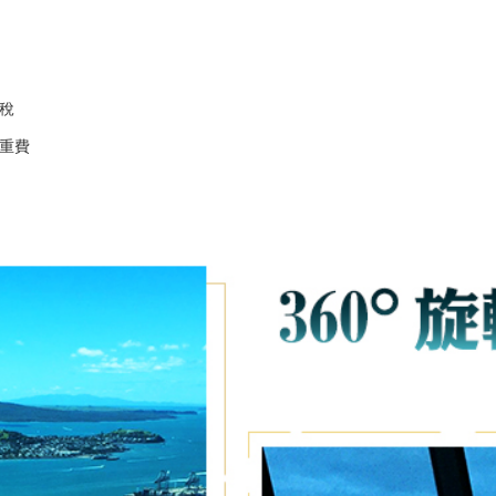
場稅
超重費