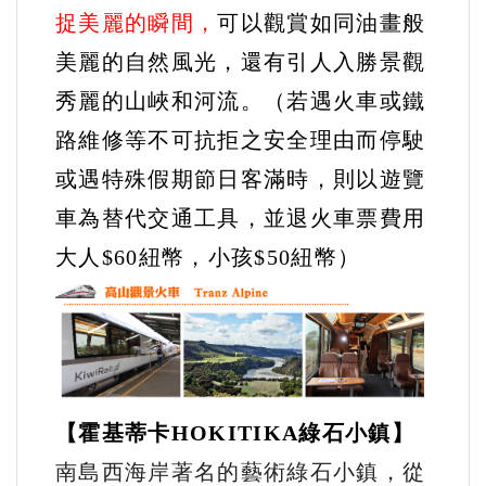
捉美麗的瞬間，
可以觀賞如同油畫般
美麗的自然風光，還有引人入勝景觀
秀麗的山峽和河流。
（若遇火車或鐵
路維修等不可抗拒之安全理由而停駛
或遇特殊假期節日客滿時，則以遊覽
車為替代交通工具，並退火車票費用
大人$60紐幣，小孩$50紐幣）
【霍基蒂卡HOKITIKA綠石小鎮】
南島西海岸著名的藝術綠石小鎮，從