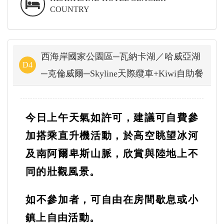
COUNTRY
西海岸國家公園區─瓦納卡湖／哈威亞湖
D4
─克倫威爾─Skyline天際纜車+Kiwi自助餐
今日上午天氣如許可，建議可自費參
加搭乘直升機活動，於高空眺望冰河
及南阿爾卑斯山脈，欣賞與陸地上不
同的壯觀風景。
如不參加者，可自由在房間歇息或小
鎮上自由活動。