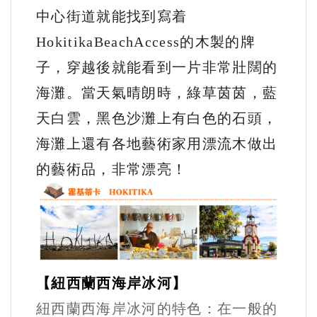
中心街道就能找到寫着
HokitikaBeachAccess的木製的牌
子，穿越後就能看到一片非常壯闊的
海灘。當天氣晴朗時，綠草茵茵，藍
天白雲，黑色沙灘上有白色的石頭，
海灘上還有各地藝術家用漂流木做出
的藝術品，非常漂亮！
【
紐西蘭西海岸冰河】
紐西蘭西海岸冰河
的特色：在一般的