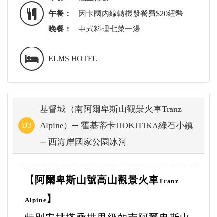
午餐：
因卡國內線轉機發餐費$20紐幣
晚餐：
中式料理七菜一湯
ELMS HOTEL
基督城（南阿爾卑斯山觀景火車Tranz
Alpine）─ 霍基蒂卡HOKITIKA綠石小鎮
D3
─ 西海岸國家公園冰河
【阿爾卑斯山號高山觀景火車
Tranz
】
Alpine