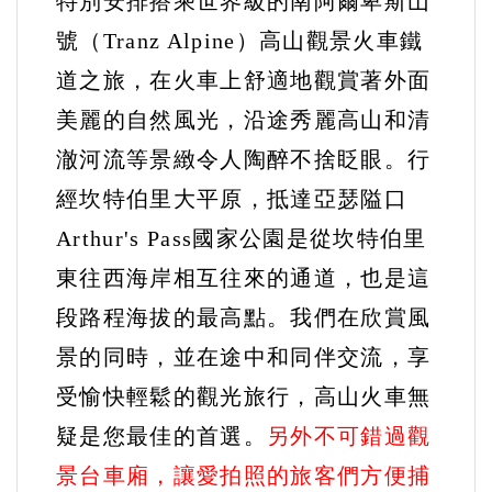
特別安排搭乘世界級的南阿爾卑斯山
號（Tranz Alpine）高山觀景火車鐵
道之旅，
在火車上舒適地觀賞著外面
美麗的自然風光，沿途秀麗高山和清
澈河流等景緻令人陶醉不捨眨眼。行
經坎特伯里大平原，抵達亞瑟隘口
Arthur's Pass國家公園是從坎特伯里
東往西海岸相互往來的通道，也是這
段路程海拔的最高點。
我們在欣賞風
景的同時，並在途中和同伴交流，享
受愉快輕鬆的觀光旅行，高山火車無
疑是您最佳的首選。
另外不可錯過觀
景台車廂，讓愛拍照的旅客們方便捕