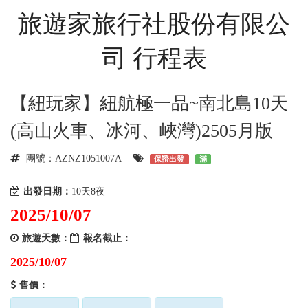
旅遊家旅行社股份有限公
司 行程表
【紐玩家】紐航極一品~南北島10天
(高山火車、冰河、峽灣)2505月版
團號：AZNZ1051007A
保證出發
滿
出發日期：
10天8夜
2025/10/07
旅遊天數：
報名截止：
2025/10/07
售價：