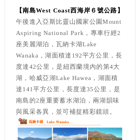
【南島West Coast西海岸６號公路】
午後進入亞斯比靈山國家公園Mount
Aspiring National Park，專車行經2
座美麗湖泊，瓦納卡湖Lake
Wanaka，湖面積達192平方公里，長
度達42公里，是紐西蘭境內的第4大
湖，哈威亞湖Lake Hawea，湖面積
達141平方公里，長度達35公里，是
南島的2座重要蓄水湖泊，兩湖韻味
與風采各異，並可補捉精彩鏡頭。