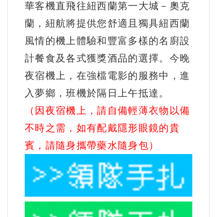
華客機直飛往紐西蘭第一大城－奧克
蘭，紐航將提供您舒適且獨具紐西蘭
風情的機上體驗和豐富多樣的名廚設
計餐食及各式獲獎酒品的選擇。今晚
夜宿機上，在強檔電影的服務中，進
入夢鄉，班機於隔日上午抵達。
（因夜宿機上，請自備輕薄衣物以備
不時之需，如有配戴隱形眼鏡的貴
賓，請隨身攜帶藥水隨身包）