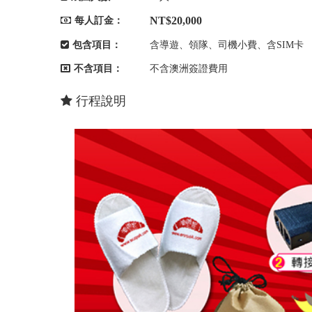
NT$20,000
每人訂金：
包含項目：
含導遊、領隊、司機小費、含SIM卡
不含項目：
不含澳洲簽證費用
行程說明