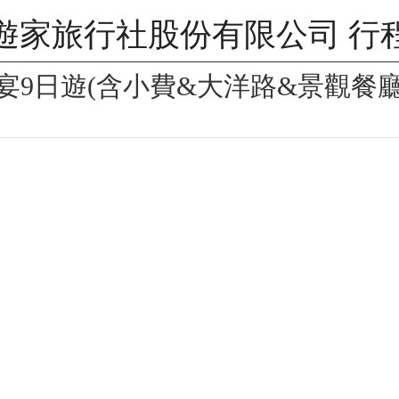
遊家旅行社股份有限公司 行
宴9日遊(含小費&大洋路&景觀餐