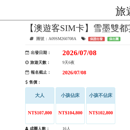
旅
【澳遊客SIM卡】雪墨雙都
團號：A09SM260708A
保證出發
保出團
2026/07/08
出發日期：
旅遊天數：
9天6夜
2026/07/08
報名截止：
售價：
大人
小孩佔床
小孩不佔床
NT$107,800
NT$104,800
NT$102,800
成團人數：
16人