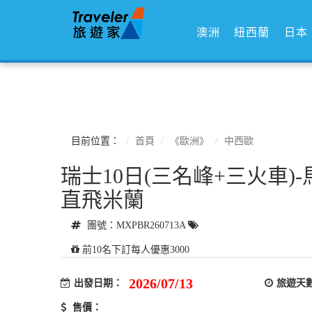
澳洲
紐西蘭
日本
目前位置：
首頁
《歐洲》
中西歐
瑞士10日(三名峰+三火車
直飛米蘭
團號：MXPBR260713A
前10名下訂每人優惠3000
2026/07/13
出發日期：
旅遊天
售價：