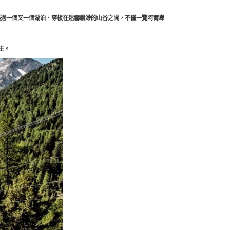
、繞過一個又一個湖泊、穿梭在迷霧飄渺的山谷之間，不僅一覽阿爾卑
為主。