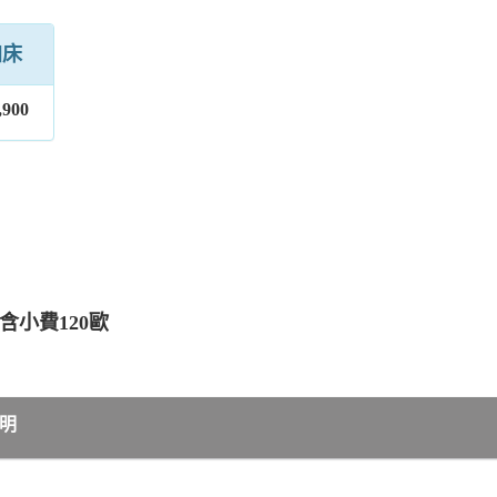
加床
,900
含小費120歐
明