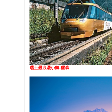
瑞士最浪漫小鎮-盧森