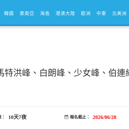
韓國
東南亞
海島
港澳大陸
歐洲
中東
北美洲
)-馬特洪峰、白朗峰、少女峰、伯連
10天7夜
2026/06/28
數：
報名截止：