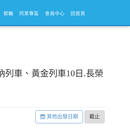
郵輪
同業專區
會員中心
回首頁
納列車、黃金列車10日.長榮
其他出發日期
截止