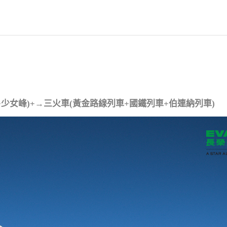
少女峰)+→三火車(黃金路線列車+國鐵列車+伯連納列車)