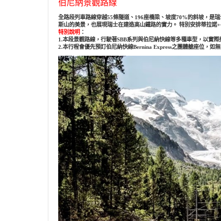
伯尼納景觀路線
全路段列車路線穿越55條隧道、196座橋梁、坡度70%的斜坡
斯山的美景，也展現瑞士在建造高山鐵路的實力。 特別安排蒂拉諾+
特別說明
：
1.本段景觀路線，行駛著SBB系列與伯尼納快線等多種車型，以實
2.本行程會優先預訂伯尼納快線Bernina Express之團體艙