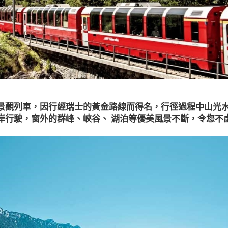
景觀列車，因行經瑞士的黃金路線而得名，行徑過程中山光
岸行駛，窗外的群峰、峽谷、 湖泊等優美風景不斷，令您不