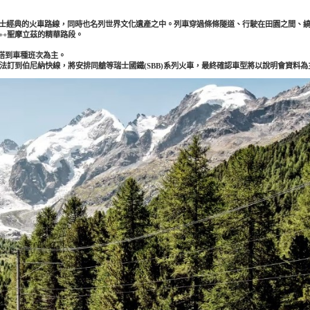
，是瑞士經典的火車路線，同時也名列世界文化遺產之中。列車穿過條條隧道、行駛在田園之間
++聖摩立茲的精華路段。
際搭到車種班次為主。
座位，如無法訂到伯尼納快線，將安排同艙等瑞士國鐵(SBB)系列火車，最終確認車型將以說明會資料