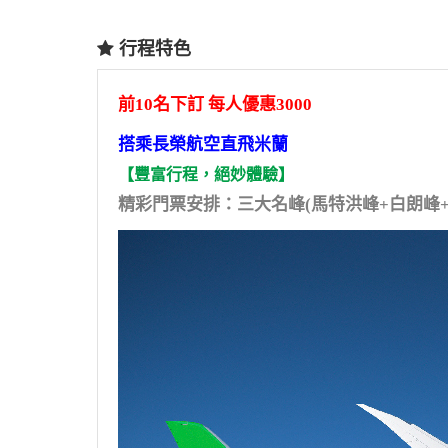
行程特色
前10名下訂 每人優惠3000
搭乘長榮航空直飛米蘭
【豐富行程，絕妙體驗】
精彩門票安排：三大名峰(馬特洪峰+白朗峰+