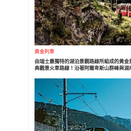
黃金列車
由瑞士最獨特的湖泊景觀路線所組成的黃金
典觀景火車路線！沿著阿爾卑斯山群峰與湖