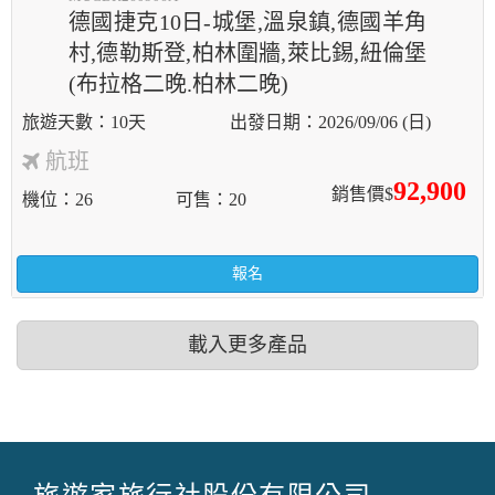
德國捷克10日-城堡,溫泉鎮,德國羊角
村,德勒斯登,柏林圍牆,萊比錫,紐倫堡
(布拉格二晚.柏林二晚)
10天
2026/09/06 (日)
航班
92,900
銷售價$
機位
26
可售
20
報名
載入更多產品