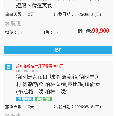
遊船、精選美食
10天
2026/08/13 (四)
航班
99,900
銷售價$
機位
26
可售
20
報名
前10名報名付訂享優惠2000元
團
MUCBR260818A
德國捷克10日-城堡,溫泉鎮,德國羊角
村,德勒斯登,柏林圍牆,萊比錫,紐倫堡
(布拉格二晚.柏林二晚)
保證出團
保證成團
10天
2026/08/18 (二)