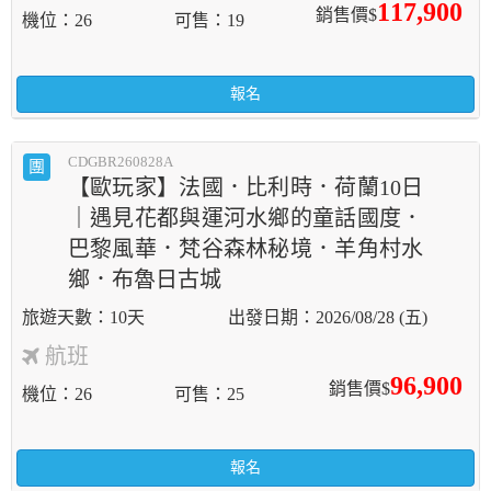
117,900
銷售價$
機位
26
可售
19
報名
CDGBR260828A
團
【歐玩家】法國．比利時．荷蘭10日
｜遇見花都與運河水鄉的童話國度．
巴黎風華．梵谷森林秘境．羊角村水
鄉．布魯日古城
10天
2026/08/28 (五)
航班
96,900
銷售價$
機位
26
可售
25
報名