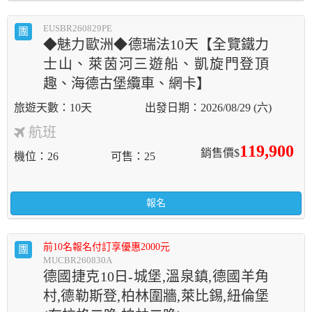
EUSBR260829PE
團
◆魅力歐洲◆德瑞法10天【全覽鐵力
士山、萊茵河三遊船、凱旋門登頂
趣、海德古堡纜車、網卡】
10天
2026/08/29 (六)
航班
119,900
銷售價$
機位
26
可售
25
報名
前10名報名付訂享優惠2000元
團
MUCBR260830A
德國捷克10日-城堡,溫泉鎮,德國羊角
村,德勒斯登,柏林圍牆,萊比錫,紐倫堡