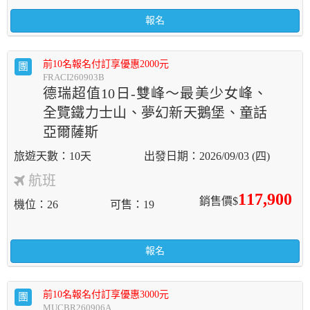
報名
前10名報名付訂享優惠2000元
團
FRACI260903B
德瑞超值10日-雙峰～最美少女峰、
全覽鐵力士山、夢幻新天鵝堡、童話
亞爾薩斯
10天
2026/09/03 (四)
航班
117,900
銷售價$
機位
26
可售
19
報名
前10名報名付訂享優惠3000元
團
MUCBR260906A