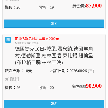
87,900
銷售價$
機位
26
可售
19
報名
前10名報名付訂享優惠2000元
團
MUCBR260826A
德國捷克10日-城堡,溫泉鎮,德國羊角
村,德勒斯登,柏林圍牆,萊比錫,紐倫堡
(布拉格二晚.柏林二晚)
10天
2026/08/26 (三)
航班
90,900
銷售價$
機位
26
可售
20
報名