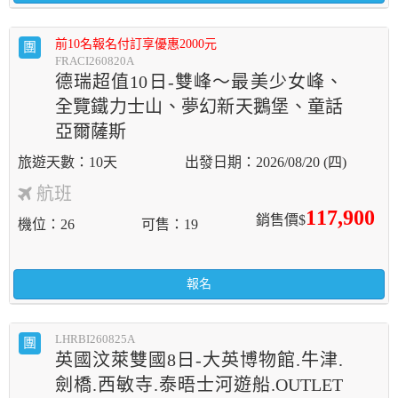
前10名報名付訂享優惠2000元
團
FRACI260820A
德瑞超值10日-雙峰～最美少女峰、
全覽鐵力士山、夢幻新天鵝堡、童話
亞爾薩斯
10天
2026/08/20 (四)
航班
117,900
銷售價$
機位
26
可售
19
報名
LHRBI260825A
團
英國汶萊雙國8日-大英博物館.牛津.
劍橋.西敏寺.泰晤士河遊船.OUTLET