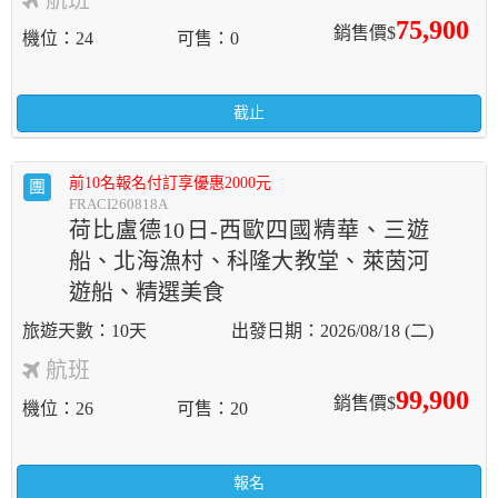
航班
75,900
銷售價$
機位
24
可售
0
截止
前10名報名付訂享優惠2000元
團
FRACI260818A
荷比盧德10日-西歐四國精華、三遊
船、北海漁村、科隆大教堂、萊茵河
遊船、精選美食
10天
2026/08/18 (二)
航班
99,900
銷售價$
機位
26
可售
20
報名