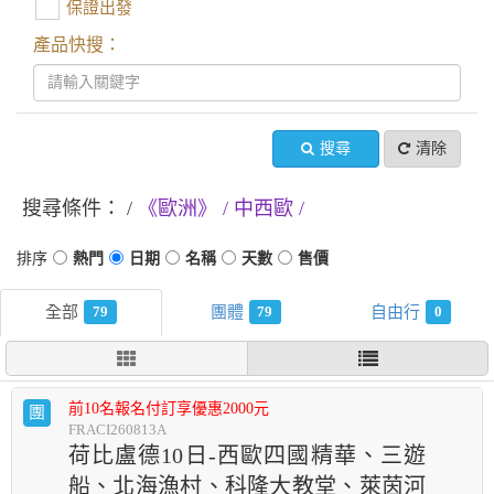
保證出發
產品快搜：
搜尋
清除
搜尋條件：
《歐洲》
中西歐
79
79
0
前10名報名付訂享優惠2000元
團
FRACI260813A
荷比盧德10日-西歐四國精華、三遊
船、北海漁村、科隆大教堂、萊茵河