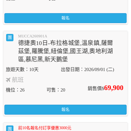
報名
MUCCA260901A
團
德捷奧10日-布拉格城堡,溫泉鎮,薩爾
茲堡,羅騰堡,紐倫堡,國王湖,奧地利湖
區,慕尼黑,新天鵝堡
10天
2026/09/01 (二)
航班
69,900
銷售價$
機位
26
可售
20
報名
前10名報名付訂享優惠3000元
團