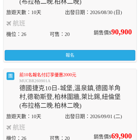
(布拉格二晚.柏林二晚)
10天
2026/08/30 (日)
航班
90,900
銷售價$
機位
26
可售
20
報名
前10名報名付訂享優惠2000元
團
MUCBR260901A
德國捷克10日-城堡,溫泉鎮,德國羊角
村,德勒斯登,柏林圍牆,萊比錫,紐倫堡
(布拉格二晚.柏林二晚)
10天
2026/09/01 (二)
航班
69,900
銷售價$
機位
26
可售
20