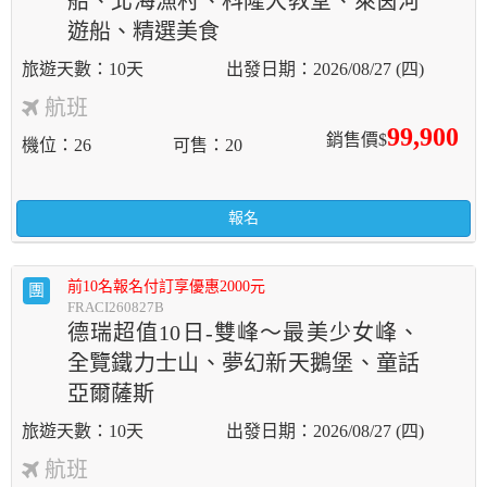
船、北海漁村、科隆大教堂、萊茵河
遊船、精選美食
10天
2026/08/27 (四)
航班
99,900
銷售價$
機位
26
可售
20
報名
前10名報名付訂享優惠2000元
團
FRACI260827B
德瑞超值10日-雙峰～最美少女峰、
全覽鐵力士山、夢幻新天鵝堡、童話
亞爾薩斯
10天
2026/08/27 (四)
航班