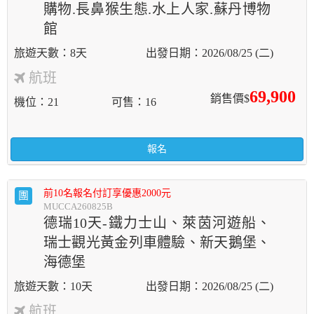
購物.長鼻猴生態.水上人家.蘇丹博物
館
8天
2026/08/25 (二)
航班
69,900
銷售價$
機位
21
可售
16
報名
前10名報名付訂享優惠2000元
團
MUCCA260825B
德瑞10天-鐵力士山、萊茵河遊船、
瑞士觀光黃金列車體驗、新天鵝堡、
海德堡
10天
2026/08/25 (二)
航班