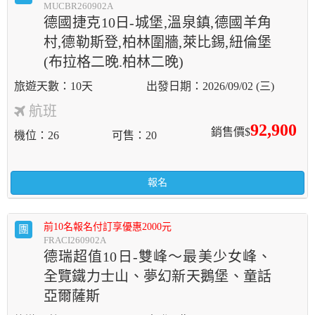
MUCBR260902A
德國捷克10日-城堡,溫泉鎮,德國羊角
村,德勒斯登,柏林圍牆,萊比錫,紐倫堡
(布拉格二晚.柏林二晚)
10天
2026/09/02 (三)
航班
92,900
銷售價$
機位
26
可售
20
報名
前10名報名付訂享優惠2000元
團
FRACI260902A
德瑞超值10日-雙峰～最美少女峰、
全覽鐵力士山、夢幻新天鵝堡、童話
亞爾薩斯