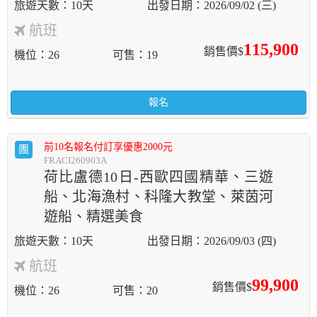
10天
2026/09/02 (三)
航班
115,900
銷售價$
機位
26
可售
19
報名
前10名報名付訂享優惠2000元
團
FRACI260903A
荷比盧德10日-西歐四國精華、三遊
船、北海漁村、科隆大教堂、萊茵河
遊船、精選美食
10天
2026/09/03 (四)
航班
99,900
銷售價$
機位
26
可售
20