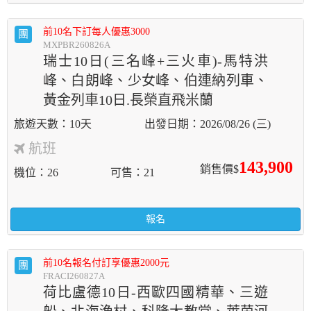
前10名下訂每人優惠3000
團
MXPBR260826A
瑞士10日(三名峰+三火車)-馬特洪
峰、白朗峰、少女峰、伯連納列車、
黃金列車10日.長榮直飛米蘭
10天
2026/08/26 (三)
航班
143,900
銷售價$
機位
26
可售
21
報名
前10名報名付訂享優惠2000元
團
FRACI260827A
荷比盧德10日-西歐四國精華、三遊