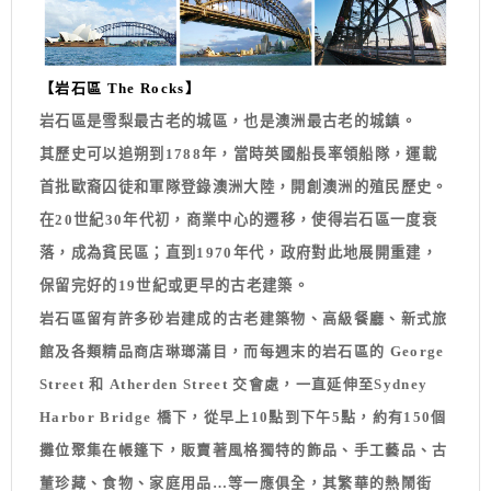
【岩石區 The Rocks】
岩石區是雪梨最古老的城區，也是澳洲最古老的城鎮。
其歷史可以追朔到1788年，當時英國船長率領船隊，運載
首批歐裔囚徒和軍隊登錄澳洲大陸，開創澳洲的殖民歷史。
在20世紀30年代初，商業中心的遷移，使得岩石區一度衰
落，成為貧民區；直到1970年代，政府對此地展開重建，
保留完好的19世紀或更早的古老建築。
岩石區留有許多砂岩建成的古老建築物、高級餐廳、新式旅
館及各類精品商店琳瑯滿目，而每週末的岩石區的 George
Street 和 Atherden Street 交會處，一直延伸至Sydney
Harbor Bridge 橋下，從早上10點到下午5點，約有150個
攤位聚集在帳篷下，販賣著風格獨特的飾品、手工藝品、古
董珍藏、食物、家庭用品…等一應俱全，其繁華的熱鬧街