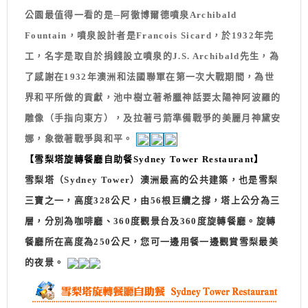
公園最值得一看的是─阿徹博爾德噴泉Archibald
Fountain，噴泉設計者是Francois Sicard，於1932年完
工，名字是取自於捐錢設立噴泉的J.S. Archibald先生，為
了感謝在1932年澳洲和法國聯軍在第一次大戰期間，為世
界和平所做的貢獻，池中樹立著希臘神話要太陽神阿波羅的
雕像（手指向東方），及拉著弓箭準備戰爭的美麗月神黛安
娜，象徵著戰爭與和平。
【雪梨塔旋轉餐廳自助餐Sydney Tower Restaurant】
雪梨塔（Sydney Tower）澳洲最高的公共建築，也是雪梨
三寶之一，高度328公尺，由56根巨纜之撐，塔上公分為三
層，分別為咖啡廳、360度觀景台及360度旋轉餐廳。旋轉
餐廳所在高度為250公尺，您可一邊用餐一邊觀賞雪梨最美
的夜景。