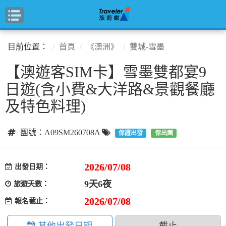
目前位置：
首頁
《澳洲》
雙城-雪墨
【澳遊客SIM卡】雪墨雙都宴9
日遊(含小費&大洋路&景觀餐廳
及特色料理)
團號：A09SM260708A
保證出發
保出團
2026/07/08
出發日期：
9天6夜
旅遊天數：
2026/07/08
報名截止：