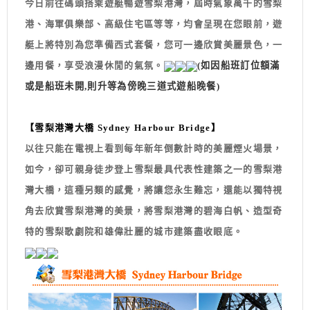
今日前往碼頭搭乘遊艇暢遊雪梨港灣，屆時氣象萬千的雪梨
港、海軍俱樂部、高級住宅區等等，均會呈現在您眼前，遊
艇上將特別為您準備西式套餐，您可一邊欣賞美麗景色，一
邊用餐，享受浪漫休閒的氣氛。
(如因船班訂位額滿
或是船班未開,則升等為傍晚三道式遊船晚餐)
【雪梨港灣大橋 Sydney Harbour Bridge】
以往只能在電視上看到每年新年倒數計時的美麗煙火場景，
如今，卻可親身徒步登上雪梨最具代表性建築之一的雪梨港
灣大橋，這種另類的感覺，將讓您永生難忘，還能以獨特視
角去欣賞雪梨港灣的美景，將雪梨港灣的碧海白帆、造型奇
特的雪梨歌劇院和雄偉壯麗的城市建築盡收眼底。