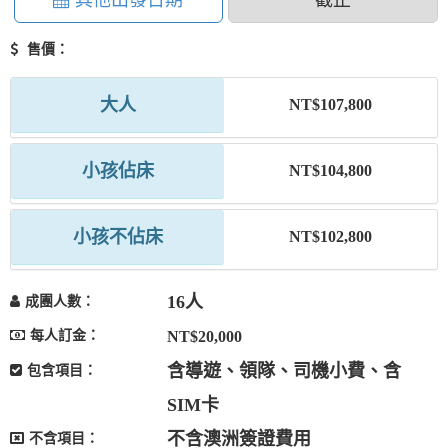
其他出發日期
截止
售價：
大人
NT$107,800
小孩佔床
NT$104,800
小孩不佔床
NT$102,800
16人
成團人數：
每人訂金：
NT$20,000
含導遊、領隊、司機小費、含
包含項目：
SIM卡
不含澳洲簽證費用
不含項目：