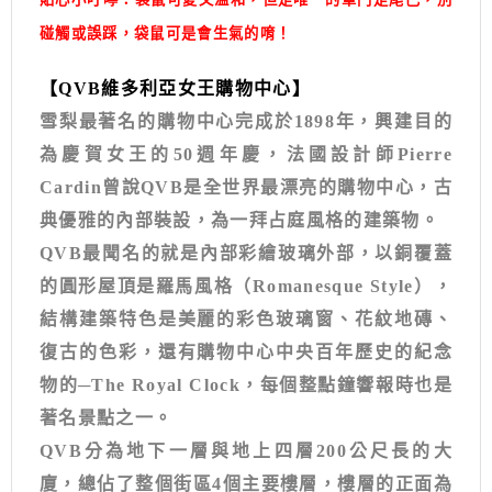
碰觸或誤踩，袋鼠可是會生氣的唷！
【QVB維多利亞女王購物中心】
雪梨最著名的購物中心完成於1898年，興建目的
為慶賀女王的50週年慶，法國設計師Pierre
Cardin曾說QVB是全世界最漂亮的購物中心，古
典優雅的內部裝設，為一拜占庭風格的建築物。
QVB最聞名的就是內部彩繪玻璃外部，以銅覆蓋
的圓形屋頂是羅馬風格（Romanesque Style），
結構建築特色是美麗的彩色玻璃窗、花紋地磚、
復古的色彩，還有購物中心中央百年歷史的紀念
物的─The Royal Clock，每個整點鐘響報時也是
著名景點之一。
QVB分為地下一層與地上四層200公尺長的大
廈，總佔了整個街區4個主要樓層，樓層的正面為