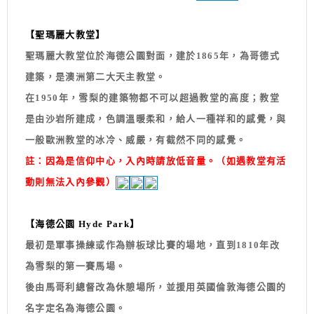
【聖瑪麗大教堂】
聖瑪麗大教堂位於海德公園對面，建於1865年，為哥德式
建築，是澳洲第二大天主教堂。
在1950年，雪梨的建築物都不可以超過教堂的高度；教堂
是由沙岩所建成，色調溫暖柔和，給人一種祥和的感覺，與
一般歐洲教堂的冰冷、威嚴，有截然不同的感覺。
註：因為是信仰中心，入內時請放低音量。（如遇教堂有活
動則無法入內參觀）
【海德公園 Hyde Park】
最初是軍事操練或作為辦板球比賽的場地，直到1810年改
為雪梨的第一賽馬場。
後由馬哥利總督改為休憩場所，並援用英國倫敦海德公園的
名字定名為海德公園。