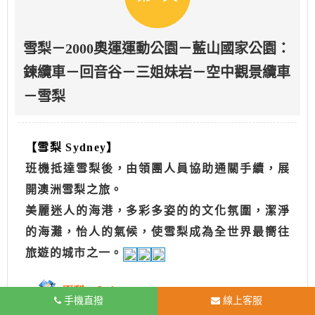
雪梨－2000奧運運動公園－藍山國家公園：
鍊纜車－回音谷－三姐妹岩－空中觀景纜車
－雪梨
【雪梨 Sydney】
班機抵達雪梨後，由領團人員協助通關手續，展
開澳洲雪梨之旅。
美麗迷人的海港，多彩多姿的的文化氛圍，潔淨
的海灘，怡人的氣候，使雪梨成為全世界最嚮往
旅遊的城市之一。
手機直撥
線上客服