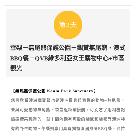
第2天
雪梨－無尾熊保護公園－觀賞無尾熊、澳式
BBQ餐－QVB維多利亞女王購物中心+市區
觀光
【無尾熊保護公園 Koala Park Sanctuary】
您可欣賞澳洲國寶級也是澳洲最具代表性的動物─無尾熊，
並與可愛動物無尾熊、袋鼠近距離接觸，可別忘了用相機記
錄這精采難得的一刻！園內還有可愛的袋鼠和袋熊等澳洲特
有的野生動物。午餐則享用具有獨特澳洲風味BBQ餐、沙拉