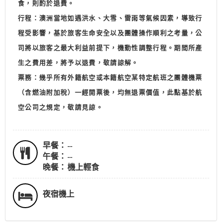
食，則酌於退費。
行程：澳洲當地如遇洪水、大雪、雷雨等氣候因素，導致行
程受影響，基於旅客生命安全以及團體操作順利之考量，公
司將以旅客之最大利益前提下，機動性調整行程。期間所產
生之費用差，將予以退費，敬請諒解。
票務：幾乎所有外籍航空或本籍航空某特定航班之團體機票
（含燃油附加稅）一經開票後，均無退票價值，此點基於航
空公司之規定，敬請見諒。
早餐：
--
午餐：
--
晚餐：
機上輕食
夜宿機上