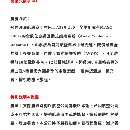
帶藥水隨身包）
航機介紹：
飛往澳洲航班為空中巴士A330-200，全艙配備有MASC
3000i的全數位自選互動式娛樂系統（Audio/Video on
Demand），此系統為目前航空業界中最先進、配備最齊全
的機上娛樂系統。自選互動式娛樂系統（AVOD），可同時
播放10部電影長片、12部電視短片、超過500首風格各異的
樂曲及5種讓您大顯身手的電腦遊戲， 陪伴您渡過一趟充
實、愉悅的機上旅程。
特別說明&提醒：
航班：實際航班時間以航空公司為最終確認。若因航空公司
或不可抗力因素，變動航班時間或轉機點，造成團體行程變
更、增加餐食，本公司將不另行加價。若行程變更、減少餐