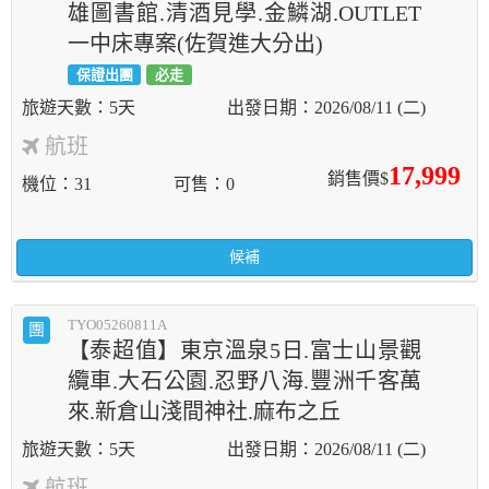
雄圖書館.清酒見學.金鱗湖.OUTLET
一中床專案(佐賀進大分出)
保證出團
必走
5天
2026/08/11 (二)
航班
17,999
銷售價$
機位
31
可售
0
候補
TYO05260811A
團
【泰超值】東京溫泉5日.富士山景觀
纜車.大石公園.忍野八海.豐洲千客萬
來.新倉山淺間神社.麻布之丘
5天
2026/08/11 (二)
航班