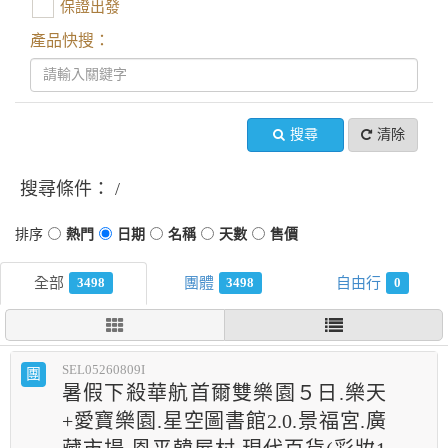
保證出發
產品快搜：
搜尋
清除
搜尋條件：
3498
3498
0
SEL05260809I
團
暑假下殺華航首爾雙樂園５日.樂天
+愛寶樂園.星空圖書館2.0.景福宮.廣