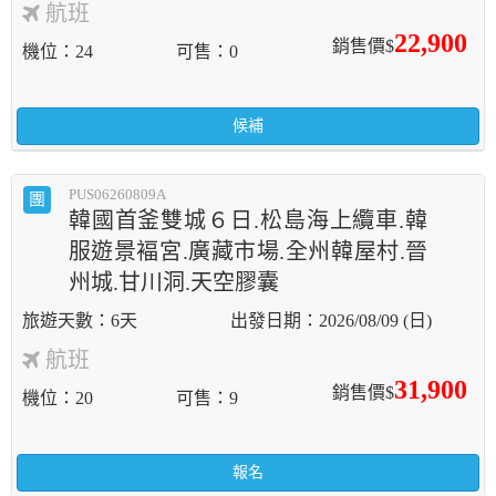
航班
22,900
銷售價$
機位
24
可售
0
候補
PUS06260809A
團
韓國首釜雙城６日.松島海上纜車.韓
服遊景褔宮.廣藏市場.全州韓屋村.晉
州城.甘川洞.天空膠囊
6天
2026/08/09 (日)
航班
31,900
銷售價$
機位
20
可售
9
報名