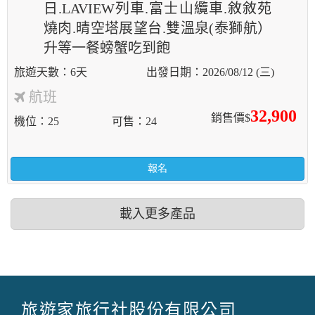
日.LAVIEW列車.富士山纜車.敘敘苑
燒肉.晴空塔展望台.雙溫泉(泰獅航）
升等一餐螃蟹吃到飽
6天
2026/08/12 (三)
航班
32,900
銷售價$
機位
25
可售
24
報名
載入更多產品
旅遊家旅行社股份有限公司