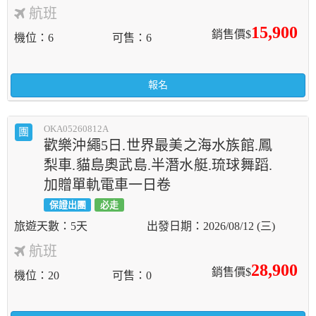
航班
15,900
銷售價$
機位
6
可售
6
報名
OKA05260812A
團
歡樂沖繩5日.世界最美之海水族館.鳳
梨車.貓島奧武島.半潛水艇.琉球舞蹈.
加贈單軌電車一日卷
保證出團
必走
5天
2026/08/12 (三)
航班
28,900
銷售價$
機位
20
可售
0