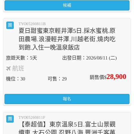
候補
TYO05260811B
團
夏日甜蜜東京輕井澤5日.採水蜜桃.原
田農場.浪漫輕井澤.川越老街.燒肉吃
到飽.入住一晚溫泉飯店
5天
2026/08/11 (二)
航班
28,900
銷售價$
機位
30
可售
29
報名
TYO05260811F
團
【泰超值】東京溫泉5日.富士山景觀
纜車.大石公園.忍野八海.豐洲千客萬