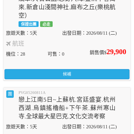
來.新倉山淺間神社.麻布之丘(樂桃航
空）
保證出團
必走
5天
2026/08/11 (二)
航班
29,900
銷售價$
機位
28
可售
0
候補
PVG05260811A
團
戀上江南5日~上蘇杭.宮廷盛宴.杭州
西湖.烏鎮搖櫓船+下午茶.蘇州寒山
寺.全球最大星巴克.文化交流考察
5天
2026/08/11 (二)