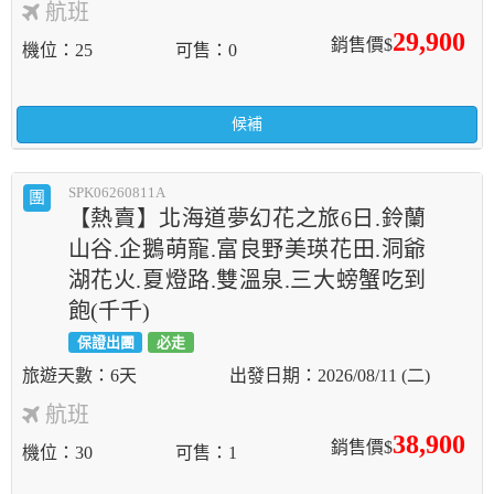
航班
29,900
銷售價$
機位
25
可售
0
候補
SPK06260811A
團
【熱賣】北海道夢幻花之旅6日.鈴蘭
山谷.企鵝萌寵.富良野美瑛花田.洞爺
湖花火.夏燈路.雙溫泉.三大螃蟹吃到
飽(千千)
保證出團
必走
6天
2026/08/11 (二)
航班
38,900
銷售價$
機位
30
可售
1