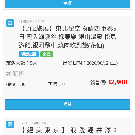
候補
SDJ05260812A
團
【TTE旅展】東北星空物語四重奏5
日.奧入瀨溪谷.採果樂.銀山溫泉.松島
遊船.銀河纜車.燒肉吃到飽(花仙)
保證出團
必走
5天
2026/08/12 (三)
航班
32,900
銷售價$
機位
36
可售
0
候補
TYO06260812A
團
【絕美東京】浪漫輕井澤6