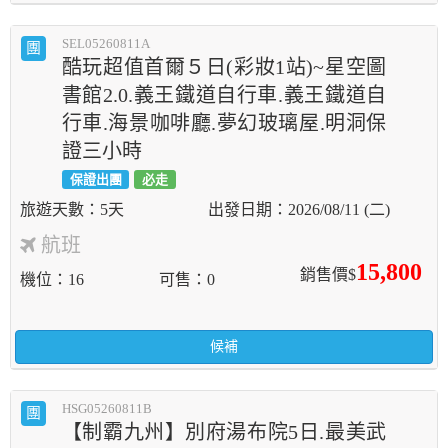
SEL05260811A
團
酷玩超值首爾５日(彩妝1站)~星空圖
書館2.0.義王鐵道自行車.義王鐵道自
行車.海景咖啡廳.夢幻玻璃屋.明洞保
證三小時
保證出團
必走
5天
2026/08/11 (二)
航班
15,800
銷售價$
機位
16
可售
0
候補
HSG05260811B
團
【制霸九州】別府湯布院5日.最美武