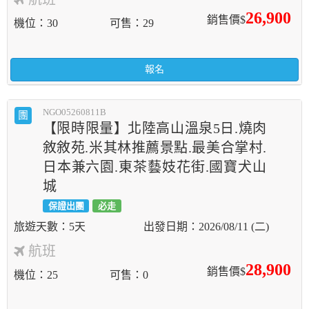
26,900
銷售價$
機位
30
可售
29
報名
NGO05260811B
團
【限時限量】北陸高山溫泉5日.燒肉
敘敘苑.米其林推薦景點.最美合掌村.
日本兼六園.東茶藝妓花街.國寶犬山
城
保證出團
必走
5天
2026/08/11 (二)
航班
28,900
銷售價$
機位
25
可售
0