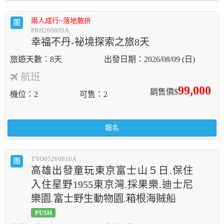
兩人成行~落地散拚
團
PBH260809A
幸福不丹-祕境探索之旅8天
8天
2026/08/09 (日)
航班
99,000
銷售價$
機位
2
可售
2
報名
TYO05260810A
團
高雄出發童玩東京富士山５日.保住
入住星野1955東京灣.採果樂.迪士尼
樂園.富士野生動物園.箱根海賊船
PUSH