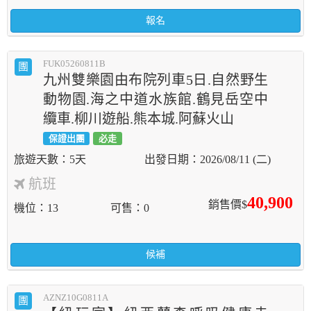
報名
FUK05260811B
團
九州雙樂園由布院列車5日.自然野生
動物園.海之中道水族館.鶴見岳空中
纜車.柳川遊船.熊本城.阿蘇火山
保證出團
必走
5天
2026/08/11 (二)
航班
40,900
銷售價$
機位
13
可售
0
候補
AZNZ10G0811A
團