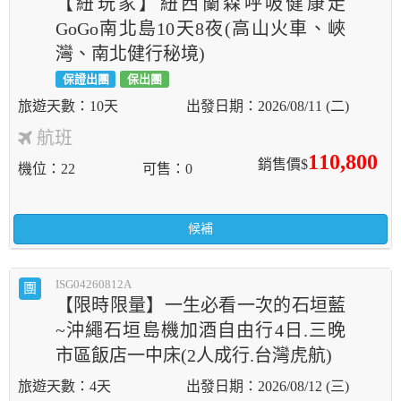
【紐玩家】紐西蘭森呼吸健康走
GoGo南北島10天8夜(高山火車、峽
灣、南北健行秘境)
保證出團
保出團
10天
2026/08/11 (二)
航班
110,800
銷售價$
機位
22
可售
0
候補
ISG04260812A
團
【限時限量】一生必看一次的石垣藍
~沖繩石垣島機加酒自由行4日.三晚
市區飯店一中床(2人成行.台灣虎航)
4天
2026/08/12 (三)