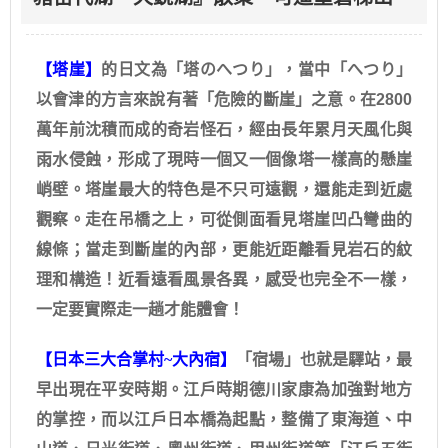
【塔崖】
的日文為「塔のへつり」，當中「へつり」
以會津的方言來說有著「危險的斷崖」之意。在2800
萬年前沈積而成的奇岩怪石，經由長年累月天風化與
雨水侵蝕，形成了現時一個又一個像塔一樣高的懸崖
峭壁。塔崖最大的特色是不只可遠觀，還能走到近處
觀察。走在吊橋之上，可從側面看見塔崖凹凸彎曲的
線條；當走到斷崖的內部，更能近距離看見岩石的紋
理和構造！近看遠看風景各異，感受也完全不一樣，
一定要實際走一趟才能體會！
【日本三大合掌村~大內宿】
「宿場」也就是驛站，最
早出現在平安時期。江戶時期德川家康為加強對地方
的掌控，而以江戶日本橋為起點，整備了東海道、中