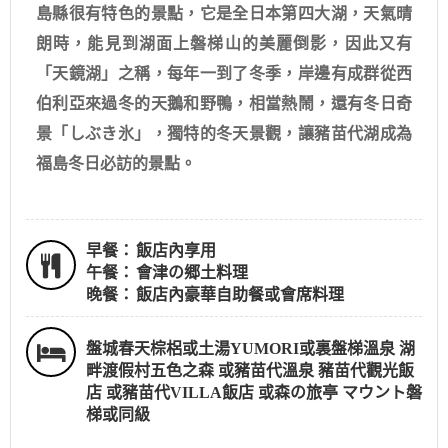
島縣很有特色的景點，它是全日本第四大湖，天氣晴
朗時，能見到湖面上磐梯山的美麗倒影，因此又有
「天鏡湖」之稱，每年一到了冬季，岸邊有成群從西
伯利亞來過冬的天鵝和野鴨，相當熱鬧，還有冬日奇
景「しぶき氷」，獨特的冬天景觀，讓豬苗代湖成為
福島冬日必訪的景點。
早餐：
飯店內享用
午餐：
會津の郷土料理
晚餐：
飯店內豪華自助餐或會席料理
盤城春天棕梠或土湯YUMORI或裏盤梯溫泉 湖
畔渡假村五色之森 或豬苗代溫泉 豬苗代觀光飯
店 或豬苗代VILLA飯店 或森の旅亭 マウント磐
梯或同級