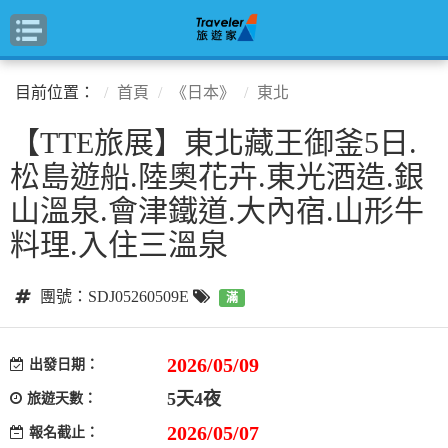
目前位置：
首頁
《日本》
東北
【TTE旅展】東北藏王御釜5日.
松島遊船.陸奧花卉.東光酒造.銀
山溫泉.會津鐵道.大內宿.山形牛
料理.入住三溫泉
團號：SDJ05260509E
滿
2026/05/09
出發日期：
5天4夜
旅遊天數：
2026/05/07
報名截止：