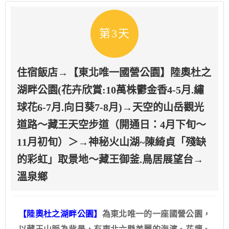
第3天
住宿飯店→【東北唯一國營公園】陸奧杜之
湖畔公園(花卉欣賞:10萬株鬱金香4-5月.繡
球花6-7月.向日葵7-8月)→天空的山岳觀光
道路～藏王天空步道（開通日：4月下旬～
11月初旬）＞→神秘火山湖~陳綺貞「殘缺
的彩虹」取景地～藏王御釜.鳥居展望台→
溫泉鄉
【陸奧杜之湖畔公園】
為東北唯一的一座國營公園，