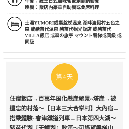
午餐：
藏王日式風味餐或涮涮鍋套餐
晚餐：
飯店內豪華自助餐或會席料理
土湯YUMORI或裏盤梯溫泉 湖畔渡假村五色之
森 或豬苗代溫泉 豬苗代觀光飯店 或豬苗代
VILLA飯店 或森の旅亭 マウント磐梯或同級 或
同級
第4天
住宿飯店→百萬年風化懸崖絕景~塔崖→被
遺忘的村落～【日本三大合掌村】大內宿→
搭乘體驗~會津鐵道列車→日本第四大湖～
豬苗代湖『天鏡湖』散策～可遙望磐梯山