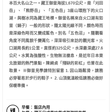
本百大名山之一。藏王御釜海拔1,670公尺，是「刈田
岳」、「熊野岳」、「五色岳」3座山環抱下的火口
湖，與樹冰同為藏王地標。御釜名稱來自火口湖有如
釜（鍋子）一般的形狀，隨太陽光線不同，顏色時而
是深綠色時而又變成藍色，別名「五色沼」。隨觀看
角度不同風貌千變萬化，深深吸引來訪的觀光客。火
口湖周長約1公里，直徑約325公尺，水深最深處27.6
公尺。水質為強酸性，生物無法棲息，是近年日本東
北旅遊的熱門景點，陳綺貞「殘缺的彩虹」也曾在此
取景。 ※御釜見學請特別留意 1. 因山路鬆滑，請務
必穿著易於步行的鞋子。 2. 山頂氣溫較低請務必做好
保暖準備。
早餐：
飯店內用