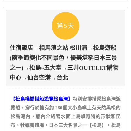
第5天
住宿飯店→相馬濱之站 松川浦→松島遊船
(隨季節變化不同景色，優美堪稱日本三景
之一)→松島~五大堂→三井OUTELET購物
中心→仙台空港→台北
【松島棧橋搭船遊覽松島灣】
特別安排搭乘松島灣遊
覽船，穿行於擁有約 260個大小島嶼上有天然黑松的
松島灣內，船內介紹著水面上島嶼奇特的形狀和昆
布、牡蠣養殖場，日本三大名景之一【松島】，松島