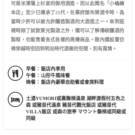
可是米澤藩上杉家的御用酒造，而以此聞名「小嶋總
本店」至少已傳承了23代，在幕府頒布禁酒令時，為
當時少許可以被允許釀造製酒的大酒造之一。來到這
裡時除了試飲東光製酒之外，還可以了解傳統釀酒的
製程，也販售著各式各樣的周邊商品。館內還設置彷
彿穿越時空回到明治時代酒窖的空間，別有風情。
早餐：
飯店內享用
午餐：
山形牛風味餐
晚餐：
飯店內豪華自助餐或會席料理
土湯YUMORI或裏盤梯溫泉 湖畔渡假村五色之
森 或豬苗代溫泉 豬苗代觀光飯店 或豬苗代
VILLA飯店 或森の旅亭 マウント磐梯或同級或
同級