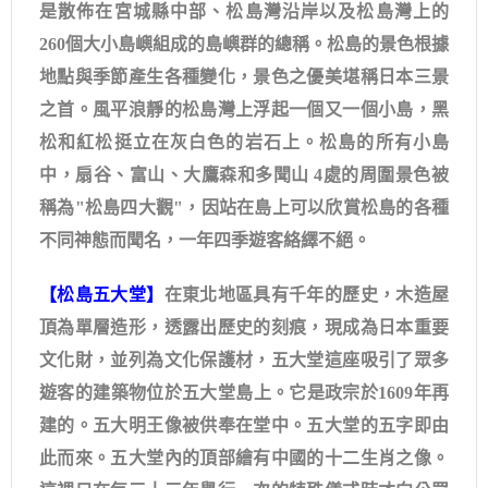
是散佈在宮城縣中部、松島灣沿岸以及松島灣上的
260個大小島嶼組成的島嶼群的總稱。松島的景色根據
地點與季節產生各種變化，景色之優美堪稱日本三景
之首。風平浪靜的松島灣上浮起一個又一個小島，黑
松和紅松挺立在灰白色的岩石上。松島的所有小島
中，扇谷、富山、大鷹森和多聞山 4處的周圍景色被
稱為"松島四大觀"，因站在島上可以欣賞松島的各種
不同神態而聞名，一年四季遊客絡繹不絕。
【松島五大堂】
在東北地區具有千年的歷史，木造屋
頂為單層造形，透露出歷史的刻痕，現成為日本重要
文化財，並列為文化保護材，五大堂這座吸引了眾多
遊客的建築物位於五大堂島上。它是政宗於1609年再
建的。五大明王像被供奉在堂中。五大堂的五字即由
此而來。五大堂內的頂部繪有中國的十二生肖之像。