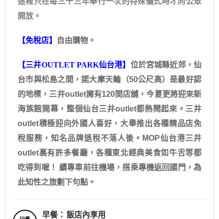
這裡只在每三十三年舉行一次的特殊儀式時才向公眾
開放。
【免稅店】
自由購物。
【三井OUTLET PARK仙台港】
位於宮城縣近郊，仙
台市與松島之間，諾大摩天輪（50公尺高）是最好認
的地標，三井outlet擁有120間店舖，今夏更將迎來新
海族館開幕，整個仙台三井outlet都熱鬧起來。三井
outlet積極迎向外國人喜好，大舉推出各種精品店免
稅服務，知名品牌退稅不落人後。MOP仙台港三井
outlet裏有許多餐廳，各種東北經典美食如牛舌等都
吃得到喔！ 續專車前往機場，搭乘專機返回國門，為
此知性之旅劃下句點。
早餐：
飯店內享用