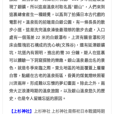
現了銀礦，所以這座溫泉村取名爲“銀山”，人們來到
這裏總會産生一種錯覺，以爲到了拍攝日本古代戲的
電影村。溫泉街的前端是白銀公園，有一條長長的散
步小道，這是洗完溫泉澡後最理想的散步去處，入口
處有一個落差 22 米的白銀瀑布，上流有籟音瀑和河
床由整塊岩石構成的洗心峽(文殊谷)，還有延澤銀礦
坑，坑道內有照明，進出約需 30 分鐘，遊人在這裏
可以體驗一下洞窟探險的樂趣。銀山溫泉最出名的景
色，就是冬季來臨之際，東北地區的地面覆蓋上層層
白雪，點綴在古老的溫泉街區，昏黃的煤氣燈映照著
川流兩岸，形成難以忘懷的夢幻畫面。除此之外，兩
旁大正浪漫時期的溫泉旅館，以及銀山溫泉悠久的歷
史，也是令人留連忘返的原因。
【上杉神社】
上杉神社 上杉神社是祭祀日本戰國時期