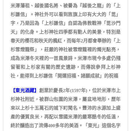
米澤藩祖、越後國名將、被譽為『越後之龍」的「上
杉謙信」。神社外可以看到旌旗上印有大大的「毘」
字，乃是因為「上杉謙信」自認為佛教戰神「毘沙門
天」的化身。上杉神社四季都有動人的美景，特別是
春天的櫻花和秋天的楓紅，而每年2月都會舉辦的「上
杉雪燈籠祭」，莊嚴的神社被雪燈籠裡的燭光點亮，
成為米澤冬天裡的一首風景詩。米澤市現今多處仍殘
留著和上杉家有關的歷史遺跡，而傳說參拜上杉神
社，能得到上杉謙信「開運招福・諸願成就」的祝福
【東光酒藏】
創業於慶長2年(1597年)，位於米澤市上
杉神社附近，被群山包圍的米澤，屬盆地地形，歷年
來以上杉十五萬石的城下町聞名。豐沛的水源加上盛
產的優質良米，再配以雪國米澤的嚴寒酷冬的低溫，
終於釀造出了流傳400多年的美酒。「東光」這個名字