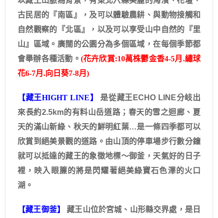
以藏王山脈為背景，有東北六縣美麗的海濱、花壇、
古民居的『南區』，及可以體驗農耕、與動物接觸和
自然觀察的『北區』，以及可以享受山中自然的『里
山』區域。廣闊的公園分為多個區域，在每個季節都
會舉辦各種活動。
(花卉欣賞:10萬株鬱金香4-5月.繡球
花6-7月.向日葵7-8月)
【藏王HIGHT LINE】
是從藏王ECHO LINE分岐出
來長約2.5km的有料山岳道路；春天的雪之迴廊、夏
天的滿山新綠、秋天的鮮明紅葉…是一條四季都可以
欣賞到絕美景觀的道路。由山頂的停車場步行數分鐘
就可以抵達的藏王的象徵地標～御釜，天氣好的日子
裡，映入眼簾的將是閃耀著絕美綠寶石色澤的火口
湖。
【藏王御釜】
藏王山位於宮城、山形縣交界處，是日