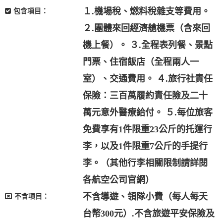
１.機場稅、燃料稅雜支等費用。
包含項目：
２.團體來回經濟艙機票（含來回
機上餐）。 ３.全程表列餐、景點
門票、住宿飯店（全程兩人一
室）、交通費用。 ４.旅行社責任
保險：三百萬履約責任險及二十
萬元意外醫療給付。 ５.每位旅客
免費享有1件限重23公斤的托運行
李，以及1件限重7公斤的手提行
李。（其他行李相關限制請詳閱
各航空公司官網）
不含導遊、領隊小費（每人每天
不含項目：
台幣300元）.不含旅遊平安保險及