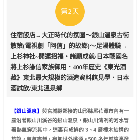
第2天
住宿飯店→大正時代的氛圍～銀山溫泉古街
散策(電視劇「阿信」的故鄉)～足湯體驗→
上杉神社~開運招福・諸願成就/日本戰國名
將上杉謙信家族御用．400年歷史《東光酒
藏》東北最大規模的酒造資料館見學．日本
酒試飲/東北溫泉鄉
【銀山溫泉】
與宮城縣鄰接的山形縣尾花澤市內有一
座沿著銀山川溪谷的銀山溫泉，銀山川清冽的河水冒
著熱氣穿流其中，這裏有成排的 3、4 層樓木結構的
旅館，氣氛寧靜，宛如世外桃源。500 多年前這裏發