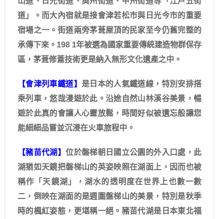
山道、日光街道、奧州街道、甲州街道等「江戶五街
道」。而大內宿就是接會津若松市與日光今市的重要
宿場之一。街道兩旁茅葺屋頂的民家至今仍舊完整的
承傳下來。198 1年被選為國家重要傳統建造物群保存
區，茅葺修蓋技術更是納入無形文化遺產之中。
【會津列車鐵道】
是日本的人氣鐵道線，特別安排搭
乘列車，悠哉漫遊於此。沿途自然山林溪谷美景，暢
遊於此真的會讓人心靈放鬆，時間好似被遺忘般讓您
能細細品嘗並沉浸在火車旅程中。
【豬苗代湖】
位於磐梯朝日國立公園的外入口處，此
湖猶如天鏡把磐梯山的英姿映照在湖面上，因而也被
稱作「天鏡湖」，湖水的透明度在世界上也數一數
二，倒映在湖面的是週圍盤梯山的美景，特別是秋季
時的楓紅姿態，更堪稱一絕。豬苗代湖是日本東北福