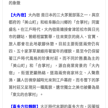
的象徵
【大內宿】​
大內宿 是日本的三大茅葺部落之一，與京
都府的「美山町」和岐阜縣白川鄉的「合掌村」同富
盛名。在江戶時代，大內宿是連接會津若松市與日光
市的驛站，曾經相當繁華，往來東京的商人、官賈、
旅人都會在此地歇腳休憩。目前主要街道兩旁仍有
四、五十家茅草屋維持著當年的樣貌，是至今仍保留
著江戶時代風格的珍貴村莊。而不同於務農為主的
「美山町」和「合掌村」，源自商業背景的「大內
宿」，街道更顯熱絡，道路兩旁商家林立、人聲鼎
沸，讓人彷彿穿越時光來到江戶幕府，而冬雪下的茅
葺村莊又呈現另一種風貌，遺世獨立之美也被譽為是
「東北的合掌村」。
【喜多方拉麵館】
大正時代末期的喜多方市，因著採