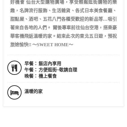
好機會 仙台大型購物廣場，享受輕鬆逛街購物的樂
趣，名牌流行服飾、生活雜貨、各式日本美食餐廳、
甜點屋、酒吧、五花八門各種受歡迎的新品等…吸引
著來自各地的人們。 爾後專車前往仙台空港，搭乘豪
華客機飛返溫暖的家。結束此次的東北五日遊，預祝
旅途愉快!! ～SWEET HOME～
早餐：
飯店內享用
午餐：
方便逛街~敬請自理
晚餐：
機上餐食
溫暖的家