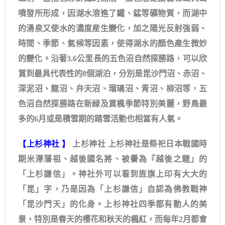
噴發所形成，因湖水溶進了鐵、錳等礦物質，而湖中
的湧泉又使水的濃度産生變化，加之陽光反射強弱、
時間、季節、氣候等因素，使得湖水的顏色產生微妙
的變化。沿著3.6公里長的五色沼自然探勝路，可以欣
賞到最具代表性的8個湖泊，分別是毘沙門沼、赤沼、
深泥沼、龍沼、弁天沼、瑠璃沼、青沼、柳沼等，五
色沼自然探勝路在新緑及賞楓季節特別美麗，野鳥最
多的6月或是積雪期的踏雪活動也相當有人氣。
【
上杉神社
】
上杉神社 上杉神社是祭祀日本戰國時
期米澤藩祖、越後國名將、被譽為『越後之龍」的
「上杉謙信」。神社外可以看到旌旗上印有大大的
「毘」字，乃是因為「上杉謙信」自認為佛教戰神
「毘沙門天」的化身。上杉神社四季都有動人的美
景，特別是春天的櫻花和秋天的楓紅，而每年2月都會