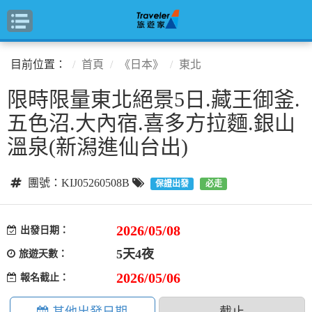
目前位置：
首頁
《日本》
東北
限時限量東北絕景5日.藏王御釜.
五色沼.大內宿.喜多方拉麵.銀山
溫泉(新潟進仙台出)
團號：KIJ05260508B
保證出發
必走
2026/05/08
出發日期：
5天4夜
旅遊天數：
2026/05/06
報名截止：