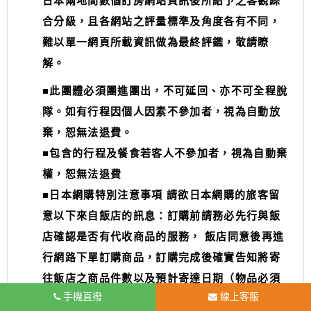
日本兩地間數個訂房網站資訊後所給予之客觀綜
合分級，且各網站之評量標準及角度各有不同，
難以單一網頁所載資訊做為最終評鑑，敬請瞭
解。
■此團體必須團進團出，不可延回、亦不可全程脫
隊。如有行程因個人因素不參加者，視為自動放
棄，恕無法退費。
■包含的行程及餐食若客人不參加者，視為自動棄
權，恕無法退費
■日本網購特別注意事項 請欲日本網購的旅客留
意以下來自飯店的訊息：訂購前請務必先行與飯
店確認是否有代收商品的服務， 飯店同意後再進
行網路下單訂購商品，訂購完成後確實告知將寄
往飯店之商品件數以及預計寄達日期（物品必須
手機直撥
線上客服
為入住前或住房期間寄達，退房後將逕行退