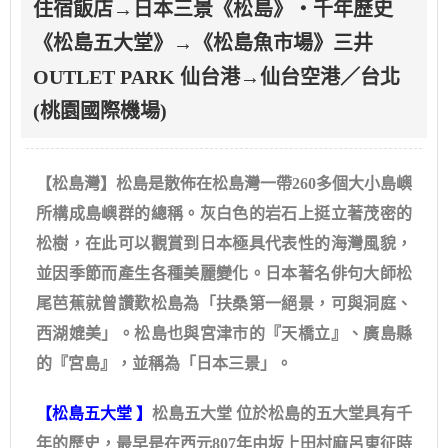
住宿飯店→日本三景《松島》・千年歷史
《松島五大堂》→《松島魚市場》三井
OUTLET PARK 仙台港→仙台空港／台北
(桃園國際機場)
【松島灣】松島是散佈在松島灣一帶260多個大小島嶼
所構成島嶼群的總稱。灰白色的岩石上挺立著茂密的
松樹，在此可以觀賞到日本極具代表性的海灣風貌，
並因季節而產生各種美麗變化。日本著名俳句大師松
尾芭蕉就曾讚歎松島為「扶桑第一絕景，可與洞庭、
西湖媲美」。松島也與宮津市的『天橋立』、廣島縣
的『宮島』，並稱為「日本三景」。
【松島五大堂 】
松島五大堂 位於松島的五大堂具有千
年的歷史，最早是在西元807年由坂上田村麻呂東征時