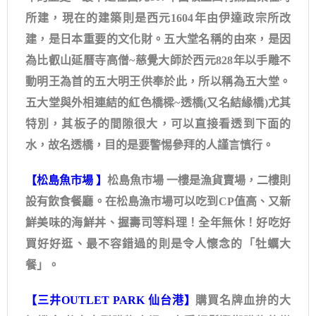
所建，現在的建築則是西元1604年由伊達政宗所改
建，是日本重要的文化財。五大堂名稱的由來，是因
為比叡山延曆寺高僧~慈覺大師於西元828年以手雕不
動明王為首的五大明王供奉於此，所以稱為五大堂。
五大堂與外相連結的紅色橋樑~透橋(又名結緣橋)尤其
特別，其板子的間隙很大，可以直接看透到下面的
水，故名透橋，目的是要警惕參拜的人謹言慎行。
【松島魚市場 】
松島魚市場 一樓是漁貨賣場，二樓則
設有飲食餐廳。在松島漁市場可以吃到CP值高、又新
鮮美味的海鮮丼、握壽司等料理！全年無休！好吃好
買好好逛、最不容錯過的則是令人懷念的「牡蠣大
餐」。
【三井OUTLET PARK 仙台港】
購買名牌血拚的大