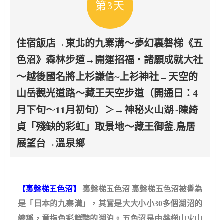
第3天
住宿飯店→東北的九寨溝～夢幻裏磐梯《五
色沼》森林步道→開運招福・諸願成就大社
～越後國名將上杉謙信~上衫神社→天空的
山岳觀光道路～藏王天空步道（開通日：4
月下旬～11月初旬）＞→神秘火山湖~陳綺
貞「殘缺的彩虹」取景地～藏王御釜.鳥居
展望台→溫泉鄉
【
裏磐梯五色沼
】
裏磐梯五色沼 裏磐梯五色沼被譽為
是「日本的九寨溝」，其實是大大小小30多個湖沼的
總稱，意指色彩鮮豔的湖泊。五色沼是由磐梯山火山