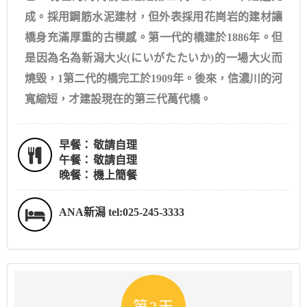
成。採用鋼筋水泥建材，但外表採用花崗岩的建材讓
橋身充滿厚重的古樸感。第一代的橋建於1886年。但
是因為名為新潟大火(にいがたたいか)的一場大火而
燒毀，1第二代的橋完工於1909年。後來，信濃川的河
寬縮短，才建設現在的第三代萬代橋。
早餐：
敬請自理
午餐：
敬請自理
晚餐：
機上簡餐
ANA新潟 tel:025-245-3333
第2天