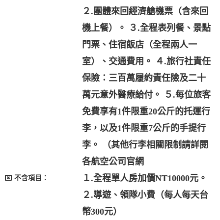
２.團體來回經濟艙機票（含來回
機上餐）。 ３.全程表列餐、景點
門票、住宿飯店（全程兩人一
室）、交通費用。 ４.旅行社責任
保險：三百萬履約責任險及二十
萬元意外醫療給付。 ５.每位旅客
免費享有1件限重20公斤的托運行
李，以及1件限重7公斤的手提行
李。 （其他行李相關限制請詳閱
各航空公司官網
１.全程單人房加價NT10000元。
不含項目：
２.導遊、領隊小費（每人每天台
幣300元）