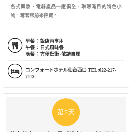
各式藥妝、電器產品一應俱全，琳瑯滿目的特色小
物，等著您前來挖寶。
早餐：
飯店內享用
午餐：
日式風味餐
晚餐：
方便逛街~敬請自理
コンフォートホテル仙台西口 TEL:022-217-
7112
第5天