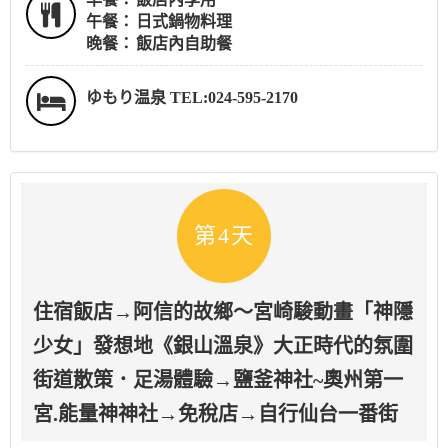
午餐：
日式鍋物料理
晚餐：
飯店內自助餐
ゆもり温泉 TEL:024-595-2170
第4天
住宿飯店→阿信的故鄉～宮崎駿動畫「神隱
少女」發想地《銀山溫泉》大正時代的氛圍
街道散策．足湯體驗→鹽釜神社~奧州第一
宮.能量神神社→免稅店→自行仙台一番街