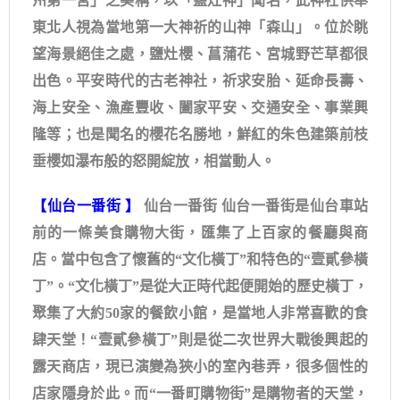
州第一宮」之美稱，以「鹽灶神」聞名，此神社供奉
東北人視為當地第一大神祈的山神「森山」。位於眺
望海景絕佳之處，鹽灶櫻、菖蒲花、宮城野芒草都很
出色。平安時代的古老神社，祈求安胎、延命長壽、
海上安全、漁產豐收、闔家平安、交通安全、事業興
隆等；也是聞名的櫻花名勝地，鮮紅的朱色建築前枝
垂櫻如瀑布般的怒開綻放，相當動人。
【仙台一番街 】
​ 仙台一番街 仙台一番街是仙台車站
前的一條美食購物大街，匯集了上百家的餐廳與商
店。當中包含了懷舊的“文化橫丁”和特色的“壹貳參橫
丁”。“文化橫丁”是從大正時代起便開始的歷史橫丁，
聚集了大約50家的餐飲小館，是當地人非常喜歡的食
肆天堂！“壹貳參橫丁”則是從二次世界大戰後興起的
露天商店，現已演變為狹小的室內巷弄，很多個性的
店家隱身於此。而“一番町購物街”是購物者的天堂，