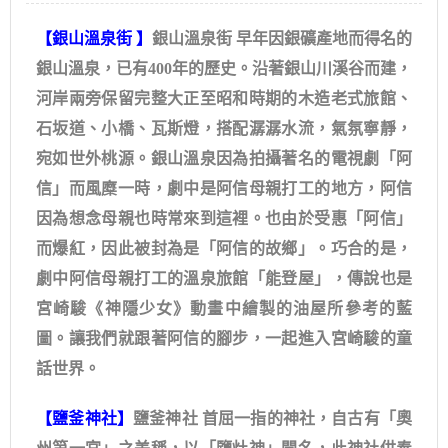
【銀山溫泉街 】
銀山溫泉街 早年因銀礦產地而得名的
銀山溫泉，已有400年的歷史。沿著銀山川溪谷而建，
河岸兩旁保留完整大正至昭和時期的木造老式旅館、
石坂道、小橋、瓦斯燈，搭配潺潺水流，氣氛寧靜，
宛如世外桃源。銀山溫泉因為拍攝著名的電視劇「阿
信」而風糜一時，劇中是阿信母親打工的地方，阿信
因為想念母親也時常來到這裡。也由於受惠「阿信」
而爆紅，因此被封為是「阿信的故鄉」。巧合的是，
劇中阿信母親打工的溫泉旅館「能登屋」，傳說也是
宮崎駿《神隱少女》動畫中繪製的油屋所參考的藍
圖。讓我們就跟著阿信的腳步，一起進入宮崎駿的童
話世界。
【鹽釜神社】
鹽釜神社 首屈一指的神社，自古有「奧