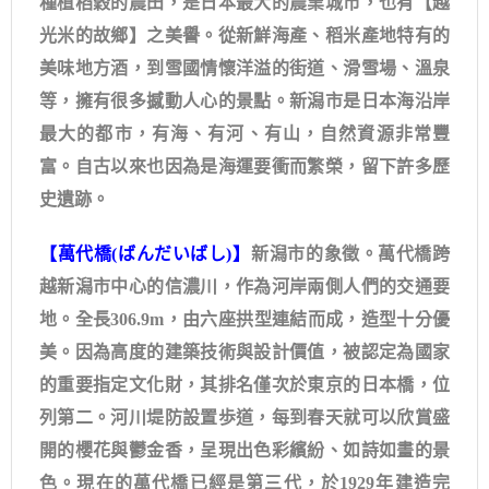
種植稻穀的農田，是日本最大的農業城市，也有【越
光米的故鄉】之美譽。從新鮮海產、稻米產地特有的
美味地方酒，到雪國情懷洋溢的街道、滑雪場、溫泉
等，擁有很多撼動人心的景點。新潟市是日本海沿岸
最大的都市，有海、有河、有山，自然資源非常豐
富。自古以來也因為是海運要衝而繁榮，留下許多歷
史遺跡。
【萬代橋(ばんだいばし)】​
新潟市的象徵。萬代橋跨
越新潟市中心的信濃川，作為河岸兩側人們的交通要
地。全長306.9m，由六座拱型連結而成，造型十分優
美。因為高度的建築技術與設計價值，被認定為國家
的重要指定文化財，其排名僅次於東京的日本橋，位
列第二。河川堤防設置歩道，每到春天就可以欣賞盛
開的櫻花與鬱金香，呈現出色彩繽紛、如詩如畫的景
色。現在的萬代橋已經是第三代，於1929年建造完