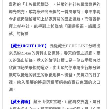
舉辦的「上杉雪燈籠祭」，莊嚴的神社被雪燈籠裡的
燭光點亮，成為米澤冬天裡的一首風景詩。米澤市現
今多處仍殘留著和上杉家有關的歷史遺跡，而傳說參
拜上杉神社，能得到上杉謙信「開運招福・諸願成
就」的祝福
【藏王HIGHT LINE】
是從藏王ECHO LINE分岐出
來長約2.5km的有料山岳道路；春天的雪之迴廊、夏
天的滿山新綠、秋天的鮮明紅葉…是一條四季都可以
欣賞到絕美景觀的道路。由山頂的停車場步行數分鐘
就可以抵達的藏王的象徵地標～御釜，天氣好的日子
裡，映入眼簾的將是閃耀著絕美綠寶石色澤的火口
湖。
【藏王御釜】
藏王山位於宮城、山形縣交界處，是日