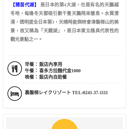
【猪苗代湖】​
是日本的第4大湖，也是有名的天鵝越
冬地，每逢冬天都吸引數千隻天鵝飛來棲息。水質澄
清，透明度全日本第3，天晴時能倒映會津磐梯山的美
景，故又稱為「天鏡湖」，是日本東北極具代表性的
觀光景點之一。
早餐：
飯店內享用
午餐：
喜多方拉麵代金1000
晚餐：
飯店內自助餐
裏磐梯レイクリゾート TEL:0241-37-1111