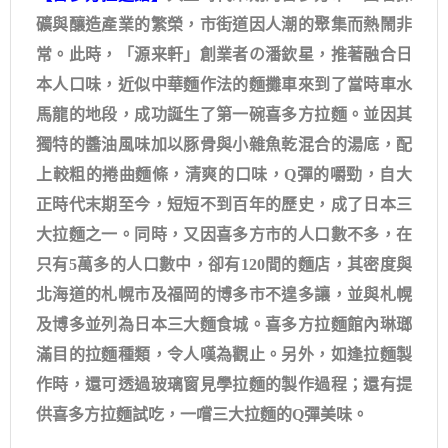
礦與釀造產業的繁榮，市街道因人潮的聚集而熱鬧非
常。此時，「源来軒」創業者の潘欽星，推著融合日
本人口味，近似中華麵作法的麵攤車來到了當時車水
馬龍的地段，成功誕生了第一碗喜多方拉麵。並因其
獨特的醬油風味加以豚骨與小雜魚乾混合的湯底，配
上較粗的捲曲麵條，清爽的口味，Q彈的嚼勁，自大
正時代末期至今，短短不到百年的歷史，成了日本三
大拉麵之一。同時，又因喜多方市的人口數不多，在
只有5萬多的人口數中，卻有120間的麵店，其密度與
北海道的札幌市及福岡的博多市不遑多讓，並與札幌
及博多並列為日本三大麵食城。喜多方拉麵館內琳瑯
滿目的拉麵種類，令人嘆為觀止。另外，如逢拉麵製
作時，還可透過玻璃窗見學拉麵的製作過程；還有提
供喜多方拉麵試吃，一嚐三大拉麵的Q彈美味。