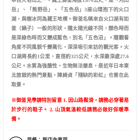
本百大名山之一。藏王御釜海拔1,670公尺，是「刈田
岳」、「熊野岳」、「五色岳」3座山環抱下的火口
湖，與樹冰同為藏王地標。御釜名稱來自火口湖有如
釜（鍋子）一般的形狀，隨太陽光線不同，顏色時而
是深綠色時而又變成藍色，別名「五色沼」。隨觀看
角度不同風貌千變萬化，深深吸引來訪的觀光客。火
口湖周長約1公里，直徑約325公尺，水深最深處27.6
公尺。水質為強酸性，生物無法棲息，是近年日本東
北旅遊的熱門景點，陳綺貞「殘缺的彩虹」也曾在此
取景。
※御釜見學請特別留意 1. 因山路鬆滑，請務必穿著易
於步行的鞋子。 2. 山頂氣溫較低請務必做好保暖準
備。
早餐：
飯店內享用