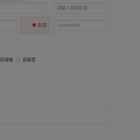
生日
邱淑媛
翁睿萱