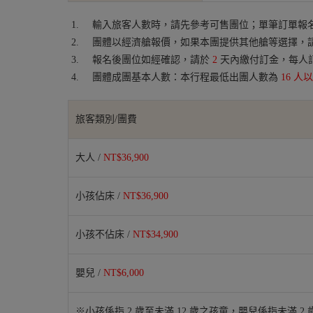
輸入旅客人數時，請先參考可售團位；單筆訂單報名
團體以經濟艙報價，如果本團提供其他艙等選擇，
報名後團位如經確認，請於
2
天內繳付訂金，每人
團體成團基本人數：本行程最低出團人數為
16 人
旅客類別/團費
大人 /
NT$36,900
小孩佔床 /
NT$36,900
小孩不佔床 /
NT$34,900
嬰兒 /
NT$6,000
※小孩係指 2 歲至未滿 12 歲之孩童，嬰兒係指未滿