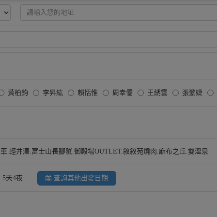
黃柏鈞
李昇紘
賴恬惟
周幸儒
王綉雲
張縈婕
列車.輕井澤.富士山長腳蟹.御殿場OUTLET.敘敘苑燒肉.麻布之丘.雙溫泉
5天4夜
查詢其他出發日期