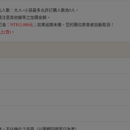
人數：大人+小孩最多允許訂購人數為9人。
請注意其他艙等之加價金額。
訂金：
NT$12,000元
；如果逾期未繳，您的團位將會被自動取消！
以上(含)
。
 2 歲，不佔機位之孩童（以團體回國當日為準）