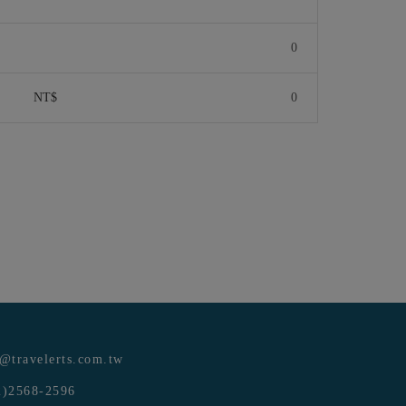
NT$
e@travelerts.com.tw
)2568-2596