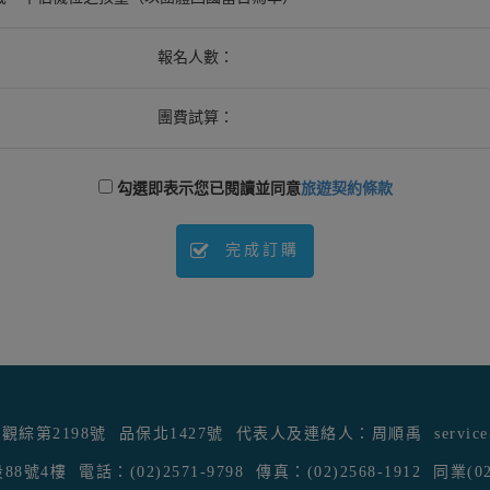
報名人數：
團費試算：
勾選即表示您已閱讀並同意
旅遊契約條款
完成訂購
觀綜第2198號
品保北1427號
代表人及連絡人：周順禹
servic
88號4樓
電話：(02)2571-9798
傳真：(02)2568-1912
同業(02