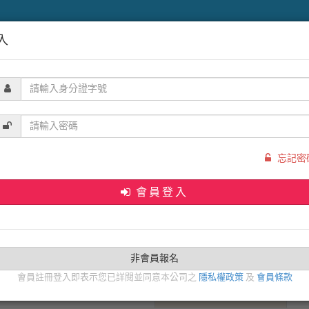
韓國
東南亞
海島
港澳大陸
歐洲
中東
北美洲
入
忘記密
會員登入
身分證字號
確認密碼
非會員報名
會員註冊登入即表示您已詳閱並同意本公司之
隱私權政策
及
會員條款
市內電話