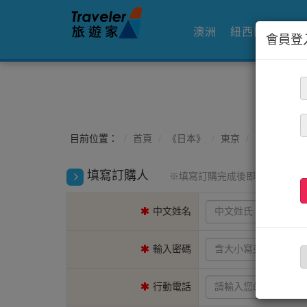
澳洲
紐西蘭
日本
會員登
目前位置：
首頁
《日本》
東京
訂購STEP1
填寫訂購人
※填寫訂購完成後即成為會員
中文姓名
輸入密碼
行動電話