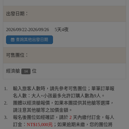
出發日期：
2026/09/22-2026/09/26
5天4夜
查詢其他出發日期
可售團位：
經濟艙
位
14
輸入旅客人數時，請先參考可售團位；單筆訂單報
名人數：大人+小孩最多允許訂購人數為9人。
團體以經濟艙報價，如果本團提供其他艙等選擇，
請注意其他艙等之加價金額。
報名後團位如經確認，請於
2
天內繳付訂金，每人
訂金：
NT$15,000元
；如果逾期未繳，您的團位將