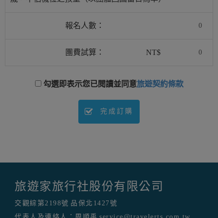
報名人數：
團費試算：
NT$
勾選即表示您已閱讀並同意
旅遊契約條款
完成訂購
旅遊家旅行社股份有限公司
交觀綜第2198號
品保北1427號
代表人及連絡人：周順禹
service@travelerts.com.tw