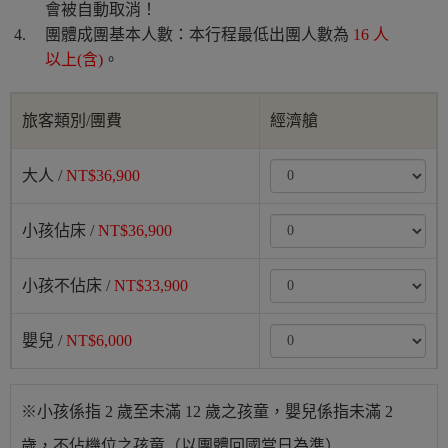
會被自動取消！
團體成團基本人數：本行程最低出團人數為
16 人
以上(含)
。
旅客類別/團費
經濟艙
大人 /
NT$36,900
小孩佔床 /
NT$36,900
小孩不佔床 /
NT$33,900
嬰兒 /
NT$6,000
※小孩係指 2 歲至未滿 12 歲之孩童，嬰兒係指未滿 2
歲，不佔機位之孩童（以團體回國當日為準）