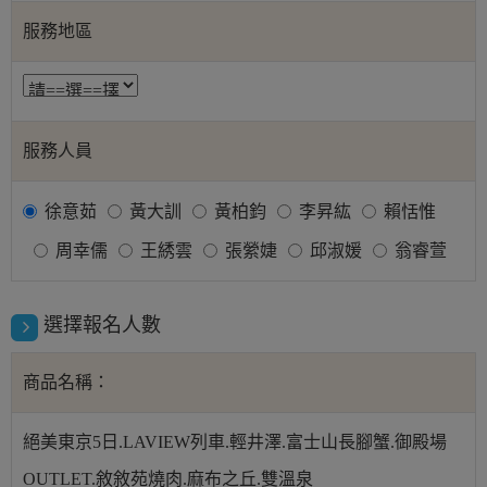
服務地區
服務人員
徐意茹
黃大訓
黃柏鈞
李昇紘
賴恬惟
周幸儒
王綉雲
張縈婕
邱淑媛
翁睿萱
選擇報名人數
商品名稱：
絕美東京5日.LAVIEW列車.輕井澤.富士山長腳蟹.御殿場
OUTLET.敘敘苑燒肉.麻布之丘.雙溫泉