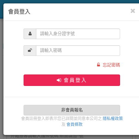
會員登入
目前位置：
首頁
《日本》
東京
訂購STEP1
填寫訂購人
※填寫訂購完成後即成為會員
忘記密碼
中文姓名
會員登入
非會員報名
身分證字號
會員註冊登入即表示您已詳閱並同意本公司之
隱私權政策
及
會員條款