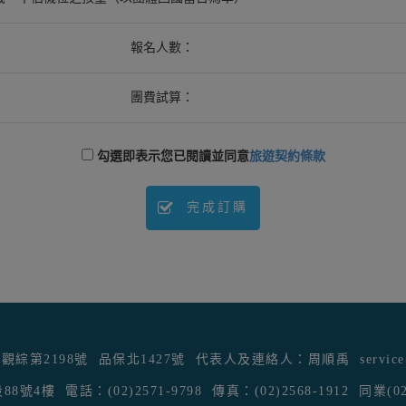
報名人數：
團費試算：
勾選即表示您已閱讀並同意
旅遊契約條款
完成訂購
觀綜第2198號
品保北1427號
代表人及連絡人：周順禹
servic
88號4樓
電話：(02)2571-9798
傳真：(02)2568-1912
同業(02