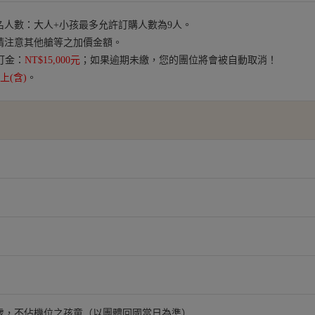
人數：大人+小孩最多允許訂購人數為9人。
請注意其他艙等之加價金額。
訂金：
NT$15,000元
；如果逾期未繳，您的團位將會被自動取消！
以上(含)
。
 2 歲，不佔機位之孩童（以團體回國當日為準）