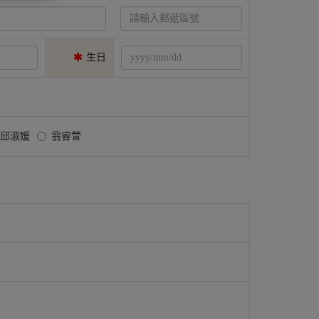
生日
邱淑媛
翁睿萱