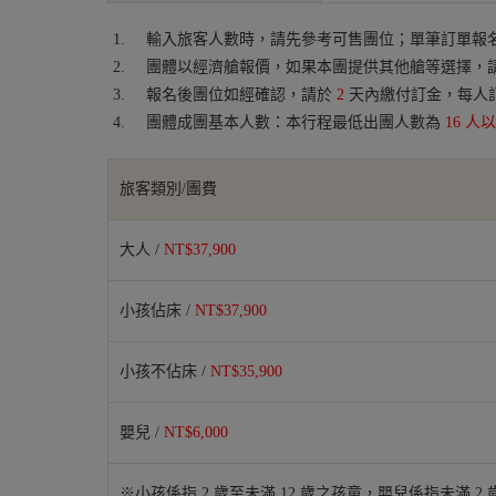
輸入旅客人數時，請先參考可售團位；單筆訂單報名
團體以經濟艙報價，如果本團提供其他艙等選擇，
報名後團位如經確認，請於
2
天內繳付訂金，每人
團體成團基本人數：本行程最低出團人數為
16 人
旅客類別/團費
大人 /
NT$37,900
小孩佔床 /
NT$37,900
小孩不佔床 /
NT$35,900
嬰兒 /
NT$6,000
※小孩係指 2 歲至未滿 12 歲之孩童，嬰兒係指未滿