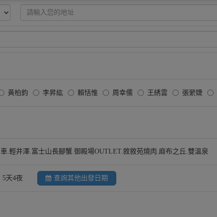
黃柏鈞
李昇紘
賴恬惟
周幸儒
王綉雲
張縈婕
列車.輕井澤.富士山長腳蟹.御殿場OUTLET.敘敘苑燒肉.麻布之丘.雙溫泉
5天4夜
查詢其他出發日期