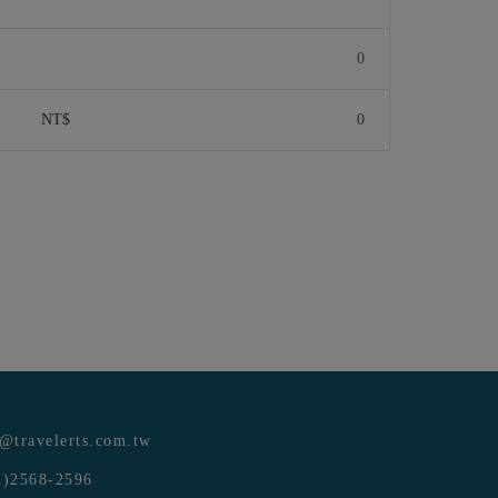
NT$
e@travelerts.com.tw
)2568-2596