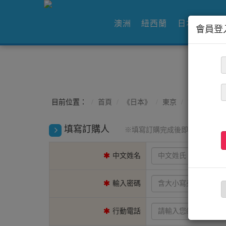
澳洲
紐西蘭
日本
韓國
會員登
目前位置：
首頁
《日本》
東京
訂購STEP1
填寫訂購人
※填寫訂購完成後即成為會員
中文姓名
輸入密碼
行動電話