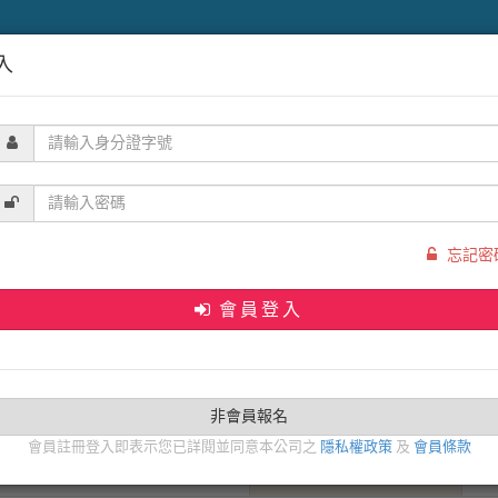
東南亞
海島
港澳大陸
歐洲
中東
北美洲
郵輪
入
忘記密
會員登入
身分證字號
確認密碼
非會員報名
會員註冊登入即表示您已詳閱並同意本公司之
隱私權政策
及
會員條款
市內電話