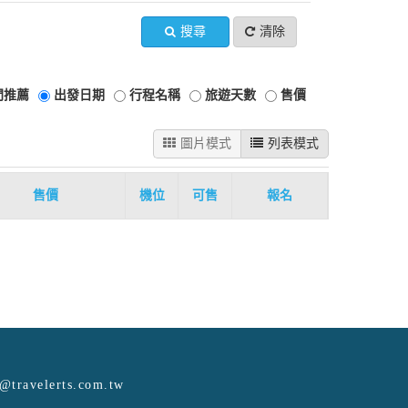
搜尋
清除
門推薦
出發日期
行程名稱
旅遊天數
售價
圖片模式
列表模式
售價
機位
可售
報名
e@travelerts.com.tw