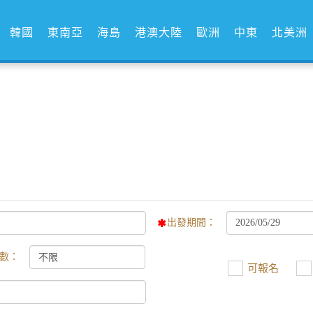
韓國
東南亞
海島
港澳大陸
歐洲
中東
北美洲
出發期間：
數：
可報名