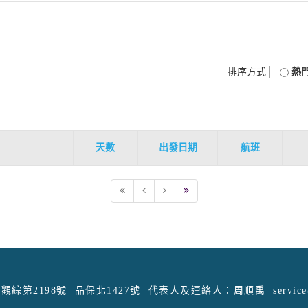
排序方式│
熱
天數
出發日期
航班
觀綜第2198號
品保北1427號
代表人及連絡人：周順禹
servic