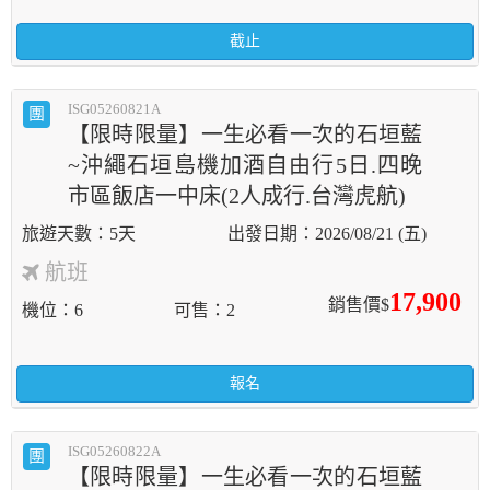
截止
ISG05260821A
團
【限時限量】一生必看一次的石垣藍
~沖繩石垣島機加酒自由行5日.四晚
市區飯店一中床(2人成行.台灣虎航)
5天
2026/08/21 (五)
航班
17,900
銷售價$
機位
6
可售
2
報名
ISG05260822A
團
【限時限量】一生必看一次的石垣藍