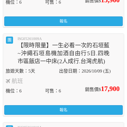
15,900
銷售價$
機位
6
可售
6
報名
ISG05261009A
團
【限時限量】一生必看一次的石垣藍
~沖繩石垣島機加酒自由行5日.四晚
市區飯店一中床(2人成行.台灣虎航)
5天
2026/10/09 (五)
航班
17,900
銷售價$
機位
6
可售
6
報名