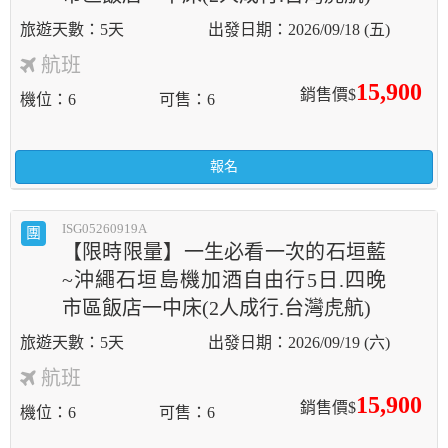
5天
2026/09/18 (五)
航班
15,900
銷售價$
機位
6
可售
6
報名
ISG05260919A
團
【限時限量】一生必看一次的石垣藍
~沖繩石垣島機加酒自由行5日.四晚
市區飯店一中床(2人成行.台灣虎航)
5天
2026/09/19 (六)
航班
15,900
銷售價$
機位
6
可售
6