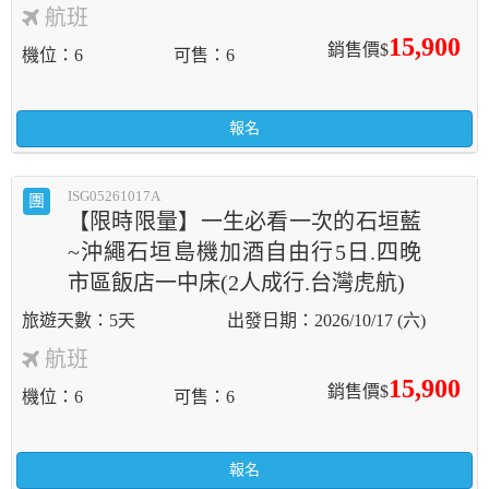
航班
15,900
銷售價$
機位
6
可售
6
報名
ISG05261017A
團
【限時限量】一生必看一次的石垣藍
~沖繩石垣島機加酒自由行5日.四晚
市區飯店一中床(2人成行.台灣虎航)
5天
2026/10/17 (六)
航班
15,900
銷售價$
機位
6
可售
6
報名