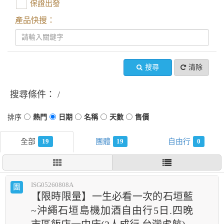
保證出發
產品快搜：
搜尋
清除
搜尋條件：
19
19
0
ISG05260808A
團
【限時限量】一生必看一次的石垣藍
~沖繩石垣島機加酒自由行5日.四晚