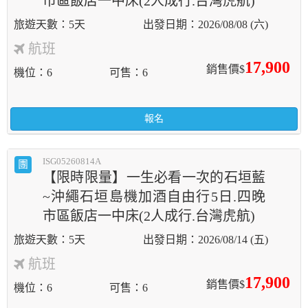
市區飯店一中床(2人成行.台灣虎航)
5天
2026/08/08 (六)
航班
17,900
銷售價$
機位
6
可售
6
報名
ISG05260814A
團
【限時限量】一生必看一次的石垣藍
~沖繩石垣島機加酒自由行5日.四晚
市區飯店一中床(2人成行.台灣虎航)
5天
2026/08/14 (五)
航班
17,900
銷售價$
機位
6
可售
6