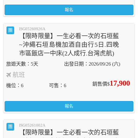
報名
ISG05260926A
團
【限時限量】一生必看一次的石垣藍
~沖繩石垣島機加酒自由行5日.四晚
市區飯店一中床(2人成行.台灣虎航)
5天
2026/09/26 (六)
航班
17,900
銷售價$
機位
6
可售
6
報名
ISG05261002A
團
【限時限量】一生必看一次的石垣藍