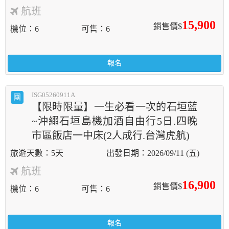
航班
15,900
銷售價$
機位
6
可售
6
報名
ISG05260911A
團
【限時限量】一生必看一次的石垣藍
~沖繩石垣島機加酒自由行5日.四晚
市區飯店一中床(2人成行.台灣虎航)
5天
2026/09/11 (五)
航班
16,900
銷售價$
機位
6
可售
6
報名