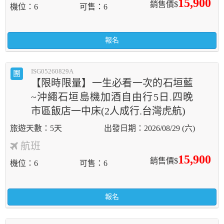
15,900
銷售價$
機位
6
可售
6
報名
ISG05260829A
團
【限時限量】一生必看一次的石垣藍
~沖繩石垣島機加酒自由行5日.四晚
市區飯店一中床(2人成行.台灣虎航)
5天
2026/08/29 (六)
航班
15,900
銷售價$
機位
6
可售
6
報名