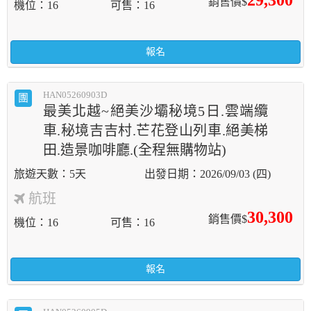
29,300
銷售價$
機位
16
可售
16
報名
HAN05260903D
團
最美北越~絕美沙壩秘境5日.雲端纜
車.秘境吉吉村.芒花登山列車.絕美梯
田.造景咖啡廳.(全程無購物站)
5天
2026/09/03 (四)
航班
30,300
銷售價$
機位
16
可售
16
報名