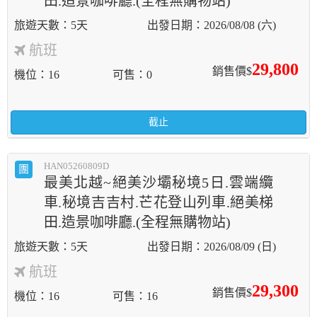
田.造景咖啡廳.(全程無購物站)
5天
2026/08/08 (六)
航班
29,800
銷售價$
機位
16
可售
0
截止
HAN05260809D
團
最美北越~絕美沙壩秘境5日.雲端纜
車.秘境吉吉村.芒花登山列車.絕美梯
田.造景咖啡廳.(全程無購物站)
5天
2026/08/09 (日)
航班
29,300
銷售價$
機位
16
可售
16