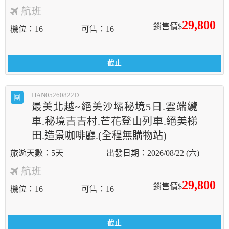
航班
29,800
銷售價$
機位
16
可售
16
截止
HAN05260822D
團
最美北越~絕美沙壩秘境5日.雲端纜
車.秘境吉吉村.芒花登山列車.絕美梯
田.造景咖啡廳.(全程無購物站)
5天
2026/08/22 (六)
航班
29,800
銷售價$
機位
16
可售
16
截止