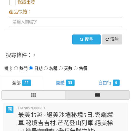
保證出發
產品快搜：
搜尋
清除
搜尋條件：
55
55
0
HAN05260808D
團
最美北越~絕美沙壩秘境5日.雲端纜
車.秘境吉吉村.芒花登山列車.絕美梯