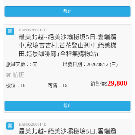
截止
HAN05260812D
團
最美北越~絕美沙壩秘境5日.雲端纜
車.秘境吉吉村.芒花登山列車.絕美梯
田.造景咖啡廳.(全程無購物站)
5天
2026/08/12 (三)
航班
29,800
銷售價$
機位
16
可售
16
截止
HAN05260814D
團
最美北越~絕美沙壩秘境5日.雲端纜