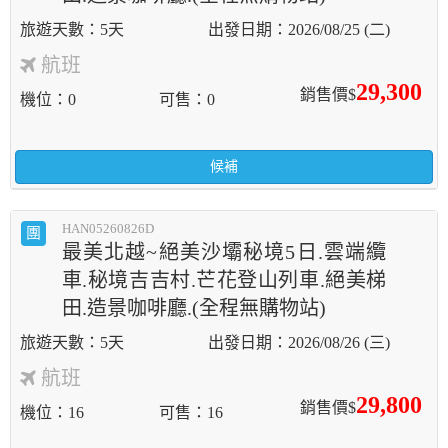
5天
2026/08/25 (二)
航班
29,300
銷售價$
機位
0
可售
0
候補
HAN05260826D
團
最美北越~絕美沙壩秘境5日.雲端纜
車.秘境吉吉村.芒花登山列車.絕美梯
田.造景咖啡廳.(全程無購物站)
5天
2026/08/26 (三)
航班
29,800
銷售價$
機位
16
可售
16