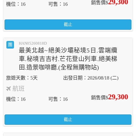
29,300
銷售價$
機位
16
可售
16
截止
HAN05260818D
團
最美北越~絕美沙壩秘境5日.雲端纜
車.秘境吉吉村.芒花登山列車.絕美梯
田.造景咖啡廳.(全程無購物站)
5天
2026/08/18 (二)
航班
29,300
銷售價$
機位
16
可售
16
截止