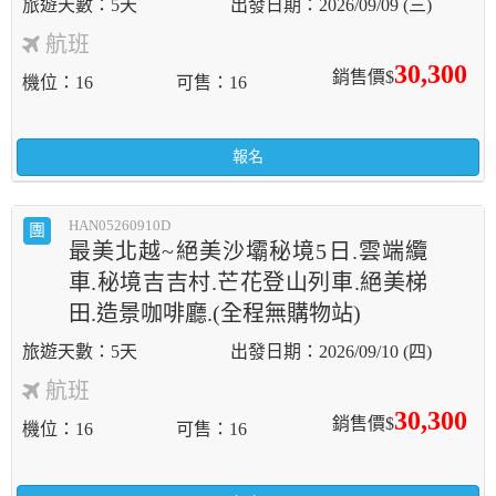
5天
2026/09/09 (三)
航班
30,300
銷售價$
機位
16
可售
16
報名
HAN05260910D
團
最美北越~絕美沙壩秘境5日.雲端纜
車.秘境吉吉村.芒花登山列車.絕美梯
田.造景咖啡廳.(全程無購物站)
5天
2026/09/10 (四)
航班
30,300
銷售價$
機位
16
可售
16