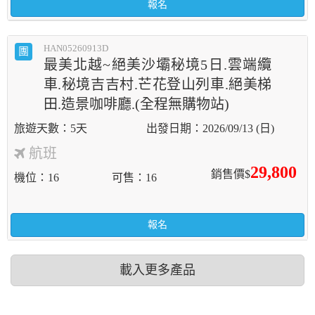
報名
HAN05260913D
團
最美北越~絕美沙壩秘境5日.雲端纜
車.秘境吉吉村.芒花登山列車.絕美梯
田.造景咖啡廳.(全程無購物站)
5天
2026/09/13 (日)
航班
29,800
銷售價$
機位
16
可售
16
報名
載入更多產品