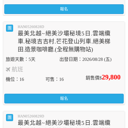
報名
HAN05260828D
團
最美北越~絕美沙壩秘境5日.雲端纜
車.秘境吉吉村.芒花登山列車.絕美梯
田.造景咖啡廳.(全程無購物站)
5天
2026/08/28 (五)
航班
29,800
銷售價$
機位
16
可售
16
報名
HAN05260829D
團
最美北越~絕美沙壩秘境5日.雲端纜