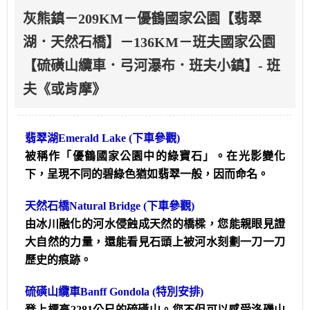
灰熊鎮－209KM－優鶴國家公園【翡翠
湖．天然石橋】－136KM－班夫國家公園
【硫磺山纜車．弓河瀑布．班夫小鎮】- 班
夫《或肯摩》
翡翠湖Emerald Lake
(下車參觀)
被稱作「優鶴國家公園中的綠寶石」。在光影變化
下，呈現不同的碧綠色猶如翡翠一般，因而命名。
天然石橋Natural Bridge
(下車參觀)
由冰川融化的河水侵蝕成天然的橋樑，您能親眼見證
大自然的力量，還能看見石頭上被河水刻劃一刀一刀
歷史的痕跡。
硫磺山纜車Banff Gondola
(特別安排)
登上標高2281公尺的硫磺山。您不但可以感受洛磯山