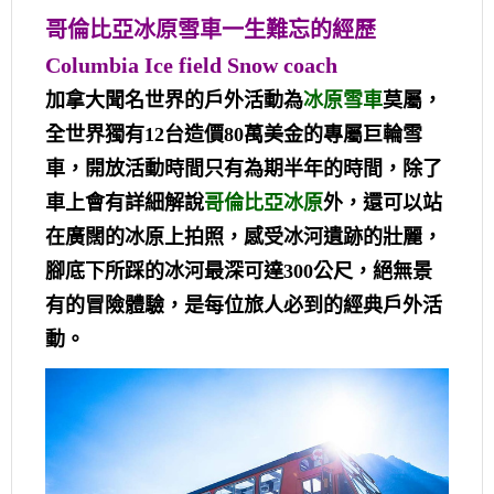
哥倫比亞冰原雪車一生難忘的經歷
Columbia Ice field Snow coach
加拿大聞名世界的戶外活動為
冰原雪車
莫屬，
全世界獨有12台造價80萬美金的專屬巨輪雪
車，開放活動時間只有為期半年的時間，除了
車上會有詳細解說
哥倫比亞冰原
外，還可以站
在廣闊的冰原上拍照，感受冰河遺跡的壯麗，
腳底下所踩的冰河最深可達300公尺，絕無景
有的冒險體驗，是每位旅人必到的經典戶外活
動。