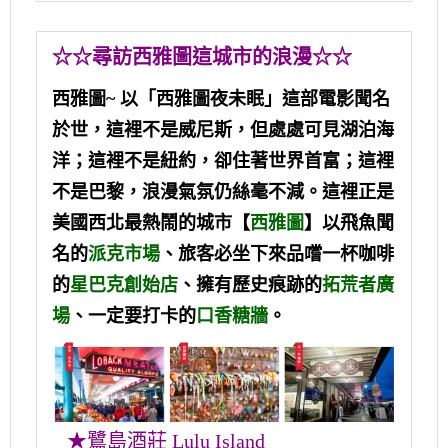
☆☆尋訪西雅圖這城市的浪漫☆☆
西雅圖~ 以「西雅圖夜未眠」這部電影聞名
於世，
這裡不是威尼斯，但處處可見湖泊海
洋；這裡不是紐約，卻住著世界首富；這裡
不是巴黎，浪漫氣氛仍絲毫不減。這裡正是
美國西北最熱鬧的城市【
西雅圖
】
以飛魚聞
名的
派克市場
、旅客必坐下來品嚐一杯咖啡
的
星巴克創始店
、擁有歷史痕跡的
拓荒者廣
場
、一定要打卡的
口香糖牆
。
★
鷺島酒莊 Lulu Island