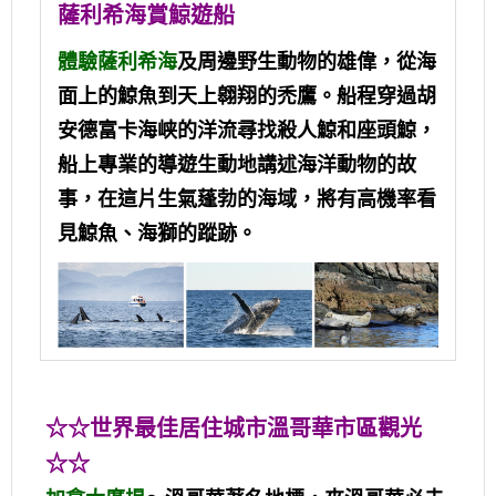
薩利希海賞鯨遊船
體驗薩利希海
及周邊野生動物的雄偉，從海
面上的鯨魚到天上翱翔的禿鷹。船程穿過胡
安德富卡海峡的洋流尋找殺人鯨和座頭鯨，
船上專業的導遊生動地講述海洋動物的故
事，在這片生氣蓬勃的海域，將有高機率看
見鯨魚、海獅的蹤跡。
☆☆世界最佳居住城市溫哥華市區觀光
☆☆