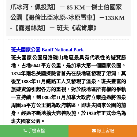
爪冰河．佩投湖】－ 85 KM－傑士伯國家
公園【哥倫比亞冰原~冰原雪車】－133KM
-【露易絲湖】－ 班夫《或肯摩》
班夫國家公園 Banff National Park
班夫國家公園是洛磯山地區最具有代表性的遊覽勝
地，占地6641平方公里，是加拿大第一個國家公園。
1874年兩名美國探險者首先在該地區發現了溶洞，其
後至1883年11月鐵路工人又發現了溫泉。班夫豐富的
旅遊資源引起各方的重視，對於該地區所有權的爭執
一直持續，到1885年11月加拿大政府立案通過將溫泉
周圍26平方公里劃為政府轄區，即班夫國家公園的前
身。經過不斷地擴大完善設施，於1930年正式命名為
班夫國家公園。
手機直撥
線上客服
弓湖 Bow Lake
(路過參觀)