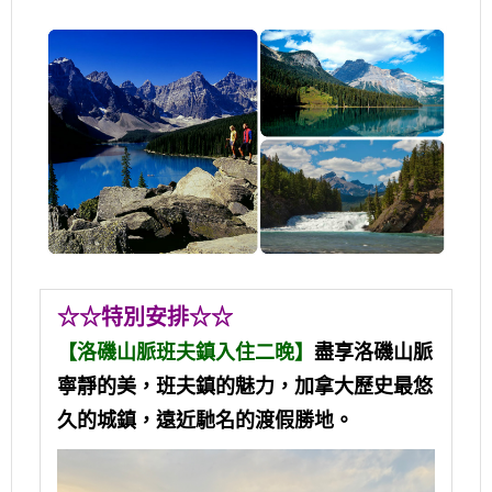
☆☆特別安排☆☆
【
洛磯山脈班夫鎮
入住二晚】
盡享洛磯山脈
寧靜的美，班夫鎮的魅力，加拿大歷史最悠
久的城鎮，遠近馳名的渡假勝地。