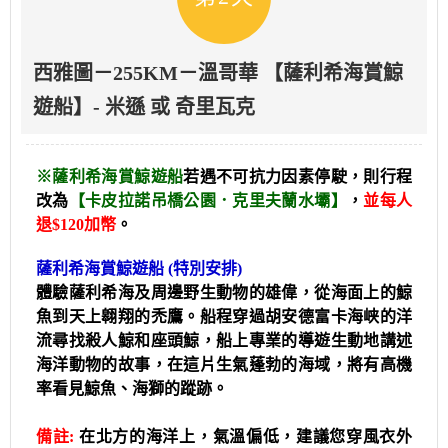
西雅圖－255KM－溫哥華 【薩利希海賞鯨
遊船】- 米遜 或 奇里瓦克
※薩利希海賞鯨遊船
若遇不可抗力因素停駛，則行程
改為
【卡皮拉諾吊橋公園．克里夫蘭水壩】
，
並每人
退$120加幣
。
薩利希海賞鯨遊船 (特別安排)
體驗薩利希海及周邊野生動物的雄偉，從海面上的鯨
魚到天上翱翔的禿鷹。船程穿過胡安德富卡海峡的洋
流尋找殺人鯨和座頭鯨，船上專業的導遊生動地講述
海洋動物的故事，在這片生氣蓬勃的海域，將有高機
率看見鯨魚、海獅的蹤跡。
備註:
在北方的海洋上，氣溫偏低，建議您穿風衣外