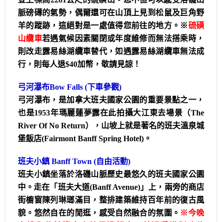
脈磅礡的氣勢，偶爾還可在山頂上見到松鼠及巨角野
羊的蹤跡，這絕對是一處值得您前往的地方。※
硫磺
山纜
車
若遇氣候因素關閉或年度維修而無法搭乘時，
則改走露易絲湖纜車替代，如遇露易絲湖纜車無法成
行，則每人退$40加幣，敬請見諒！
弓河瀑布Bow Falls
(下車參觀)
弓河瀑布，是加拿大班夫國家公園的重要景點之一，
也是1953年瑪麗蓮夢露在此拍攝大江東去場景（The
River Of No Return），山坡上就是著名的班夫溫泉城
堡飯店(Fairmont Banff Spring Hotel)。
班夫小鎮 Banff Town
(自由活動)
班夫小鎮坐落於洛磯山脈歷史最悠久的班夫國家公園
中。走在「班夫大道(Banff Avenue)」上，兩旁的商店
街櫥窗陳列琳瑯滿目，整排建築維持百年前的復古風
貌。悠然自在的閒逛，感受自然融合的氛圍。
※
今晚