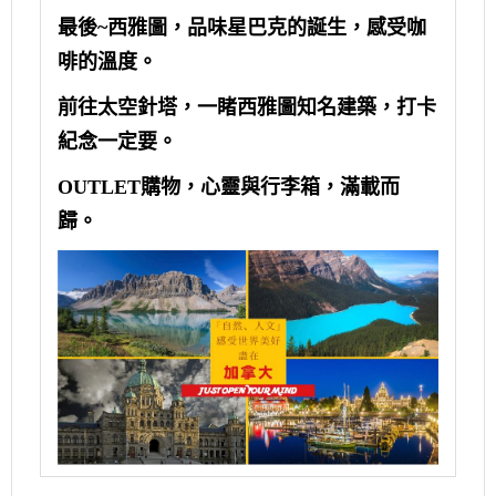
最後~西雅圖，品味星巴克的誕生，感受咖
啡的溫度。
前往太空針塔，一睹西雅圖知名建築，打卡
紀念一定要。
OUTLET購物，心靈與行李箱，滿載而
歸。