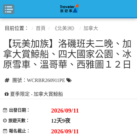
目前位置：
首頁
《北美洲》
加拿大
【玩美加族】洛磯班夫二晚、加
拿大賞鯨船、四大國家公園、冰
原雪車、溫哥華、西雅圖１２日
團號：WCRBR260911PE
夏季限定 - 加拿大賞鯨船
2026/09/11
出發日期：
12天9夜
旅遊天數：
2026/09/11
報名截止：