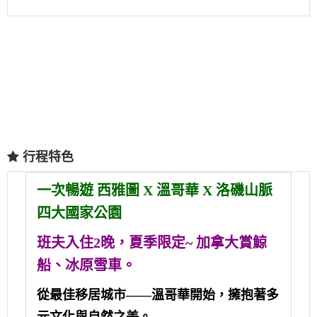
行程特色
一次暢遊 西雅圖 X 溫哥華 X 洛磯山脈
四大國家公園
班夫入住2晚，夏季限定~ 加拿大賞鯨
船、冰原雪車。
從最佳移居城市——溫哥華開始，擁抱著多