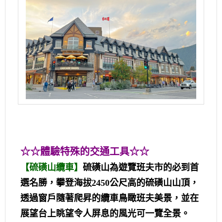
☆☆體驗特殊的交通工具☆☆
【硫磺山纜車】
硫磺山為遊覽班夫市的必到首
選名勝，攀登海拔2450公尺高的硫磺山山頂，
透過窗戶隨著爬昇的纜車鳥瞰班夫美景，並在
展望台上眺望令人屏息的風光可一覽全景。