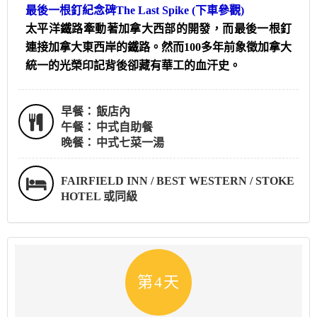
最後一根釘紀念碑The Last Spike
(下車參觀)
太平洋鐵路牽動著加拿大西部的開發，而最後一根釘
連接加拿大東西岸的鐵路。然而100多年前象徵加拿大
統一的光榮印記背後卻藏有華工的血汗史。
早餐：
飯店內
午餐：
中式自助餐
晚餐：
中式七菜一湯
FAIRFIELD INN / BEST WESTERN / STOKE
HOTEL 或同級
第4天