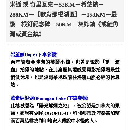
米遜 或 奇里瓦克－53KM－希望鎮－
288KM－【歐肯那根湖區】－158KM－最
後一根釘紀念碑－50KM－灰熊鎮《或鮭魚
灣或黃金鎮》
希望鎮Hope
(下車參觀)
百年前淘金時期的美麗小鎮，也曾是電影「第一滴
血」拍攝的地點，在此身歷其境感受電影拍攝場景並
稍做休息，也是溫哥華地區前往洛磯山脈必經的休息
站。
歐肯納根湖Okanagan Lake
(下車參觀)
此地被譽為「陽光燦爛之地」，被公認是加拿大的果
籃。據說有湖怪 OGOPOGO，科隆那市政府懸賞加幣
兩百萬給尋找到印地安人傳說中水怪的人。