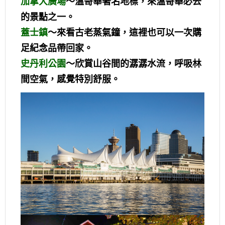
加拿大廣場
～溫哥華著名地標，來溫哥華必去
的景點之一。
蓋士鎮
～來看古老蒸氣鐘，這裡也可以一次購
足紀念品帶回家。
史丹利公園
～欣賞山谷間的潺潺水流，呼吸林
間空氣，感覺特別舒服。