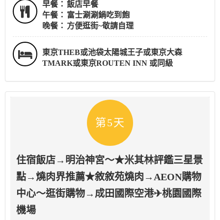
早餐：
飯店早餐
午餐：
富士涮涮鍋吃到飽
晚餐：
方便逛街~敬請自理
東京THEB或池袋太陽城王子或東京大森
TMARK或東京ROUTEN INN 或同級
第5天
住宿飯店→明治神宮～★米其林評鑑三星景
點→燒肉界推薦★敘敘苑燒肉→AEON購物
中心～逛街購物→成田國際空港✈桃園國際
機場