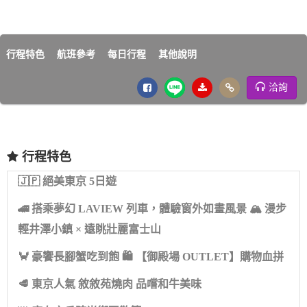
行程特色
航班參考
每日行程
其他說明
洽詢
行程特色
🇯🇵 絕美東京 5日遊
🚄 搭乘夢幻 LAVIEW 列車，體驗窗外如畫風景 🏔 漫步
輕井澤小鎮 × 遠眺壯麗富士山
🦀 豪饗長腳蟹吃到飽 🛍 【御殿場 OUTLET】購物血拼
🥩 東京人氣 敘敘苑燒肉 品嚐和牛美味