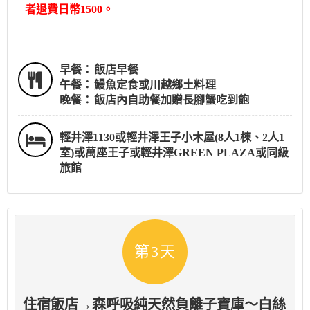
者退費日幣1500。
早餐：
飯店早餐
午餐：
鰻魚定食或川越鄉土料理
晚餐：
飯店內自助餐加贈長腳蟹吃到飽
輕井澤1130或輕井澤王子小木屋(8人1棟、2人1
室)或萬座王子或輕井澤GREEN PLAZA或同級
旅館
第3天
住宿飯店→森呼吸純天然負離子寶庫～白絲