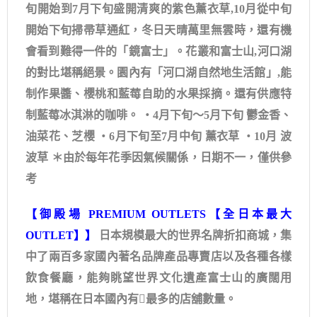
旬開始到7月下旬盛開清爽的紫色薰衣草,10月從中旬
開始下旬掃帚草通紅，冬日天晴萬里無雲時，還有機
會看到難得一件的「鏡富士」。花叢和富士山,河口湖
的對比堪稱絕景。園內有「河口湖自然地生活館」,能
制作果醬、櫻桃和藍莓自助的水果採摘。還有供應特
制藍莓冰淇淋的咖啡。 ・4月下旬～5月下旬 鬱金香、
油菜花、芝櫻 ・6月下旬至7月中旬 薰衣草 ・10月 波
波草 ＊由於每年花季因氣候關係，日期不一，僅供參
考
【御殿場 PREMIUM OUTLETS【全日本最大
OUTLET】】
日本規模最大的世界名牌折扣商城，集
中了兩百多家國內著名品牌產品專賣店以及各種各樣
飲食餐廳，能夠眺望世界文化遺產富士山的廣闊用
地，堪稱在日本國內有最多的店舖數量。