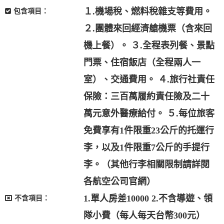
１.機場稅、燃料稅雜支等費用。
包含項目：
２.團體來回經濟艙機票（含來回
機上餐）。 ３.全程表列餐、景點
門票、住宿飯店（全程兩人一
室）、交通費用。 ４.旅行社責任
保險：三百萬履約責任險及二十
萬元意外醫療給付。 ５.每位旅客
免費享有1件限重23公斤的托運行
李，以及1件限重7公斤的手提行
李。（其他行李相關限制請詳閱
各航空公司官網）
1.單人房差10000 2.不含導遊、領
不含項目：
隊小費（每人每天台幣300元）