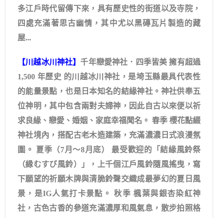
多江戶時代留傳下來，具有歷史性的街道以及寺院，
四處充滿著思古幽情，其中尤以黑磚瓦片製造的藏
屋...
【川越冰川神社】
千年戀愛神社．四季皆美 擁有超過
1,500 年歷史 的川越冰川神社，是埼玉縣最具代表性
的能量景點，也是日本知名的結緣神社。神社供奉五
位神明，其中包含兩對夫婦神，因此自古以來便以祈
求良緣、戀愛、婚姻、家庭幸福聞名。 春季 櫻花點綴
神社境內，搭配古老木造建築，充滿濃濃日式浪漫氛
圍。 夏季（7月～8月底） 最受歡迎的「結緣風鈴祭
（縁むすび風鈴）」，上千個江戶風鈴隨風搖曳，寫
下願望的祈願木牌與清脆鈴聲交織成最夢幻的夏日風
景，是IG人氣打卡景點。 秋季 楓葉與銀杏染紅神
社，古色古香的參道充滿濃厚和風氣息，散步拍照格