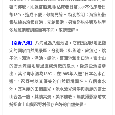
響而停駛，則退搭船費用(佔床者日幣350/不佔床者日
幣150)，造成不便，敬請見諒。 特別說明：海盜船搭
乘航線為箱根町港→元箱根港，另海盜船外觀及船型
依船班調度調整而有不同，敬請瞭解。
【忍野八海】
八海意為八個池塘，它們是忍野地區指
定的國家自然風景區，分別是：御釜池、底無池、銚
子池、濁池、涌池、鏡池、菖蒲池和出口池。富士山
的雪水流經地層過慮成清徹的泉水，從這些池塘滲
出，其平均水溫為13°C。在1985年入選"日本名水百
選"。忍野村以其優美的自然環境聞名。八個泉水
池，其秀麗的田園風光，池水波光潾潾與美麗的富士
山合為一體，其情其景，美不勝收。無數攝影家前來
捕捉富士山與忍野村保存完好的自然美景。