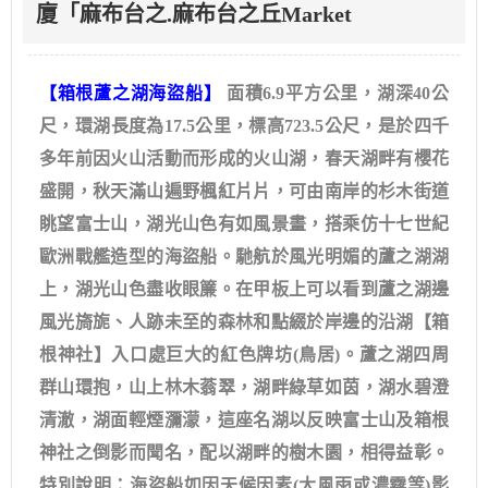
廈「麻布台之.麻布台之丘Market
【箱根蘆之湖海盜船】
面積6.9平方公里，湖深40公
尺，環湖長度為17.5公里，標高723.5公尺，是於四千
多年前因火山活動而形成的火山湖，春天湖畔有櫻花
盛開，秋天滿山遍野楓紅片片，可由南岸的杉木街道
眺望富士山，湖光山色有如風景畫，搭乘仿十七世紀
歐洲戰艦造型的海盜船。馳航於風光明媚的蘆之湖湖
上，湖光山色盡收眼簾。在甲板上可以看到蘆之湖邊
風光旖旎、人跡未至的森林和點綴於岸邊的沿湖【箱
根神社】入口處巨大的紅色牌坊(鳥居)。蘆之湖四周
群山環抱，山上林木蓊翠，湖畔綠草如茵，湖水碧澄
清澈，湖面輕煙瀰濛，這座名湖以反映富士山及箱根
神社之倒影而聞名，配以湖畔的樹木園，相得益彰。
特別說明：海盜船如因天候因素(大風雨或濃霧等)影