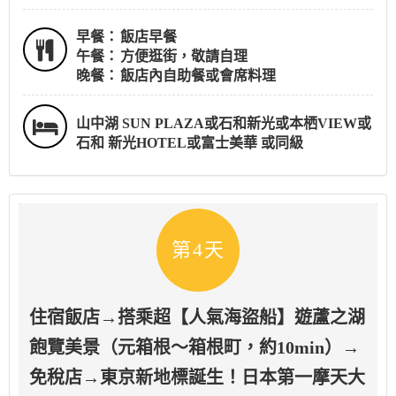
早餐：
飯店早餐
午餐：
方便逛街，敬請自理
晚餐：
飯店內自助餐或會席料理
山中湖 SUN PLAZA或石和新光或本栖VIEW或
石和 新光HOTEL或富士美華 或同級
第4天
住宿飯店→搭乘超【人氣海盜船】遊蘆之湖
飽覽美景（元箱根～箱根町，約10min）→
免稅店→東京新地標誕生！日本第一摩天大