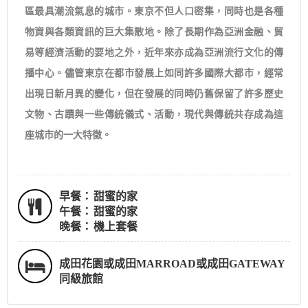
區最具潮流氣息的城市。東京不但人口密集，同時也是各種
物資與各類資訊的巨大集散地。除了長期作為亞洲金融、貿
易等經濟活動的要地之外，近年來亦成為亞洲流行文化的傳
播中心。儘管東京在都市發展上如同許多國際大都市，經常
出現日新月異的變化，但在發展的同時仍舊保留了許多歷史
文物、古蹟與一些傳統儀式、活動，現代與傳統共存成為這
座城市的一大特徵。
早餐：
甜蜜的家
午餐：
甜蜜的家
晚餐：
機上套餐
成田花園或成田MARROAD或成田GATEWAY
同級旅館