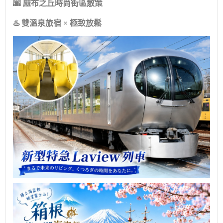
🌆 麻布之丘時尚街區散策
♨️ 雙溫泉旅宿 × 極致放鬆