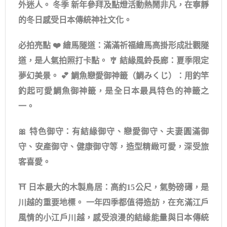
外迷人。 冬季 新年參拜及點燈活動熱鬧非凡，在寧靜
的冬日感受日本傳統神社文化。
必拍亮點 ❤️ 繪馬隧道：滿滿祈福繪馬高掛形成壯觀隧
道，是人氣拍照打卡點。 🎐 結緣風鈴長廊：夏季限定
夢幻美景。 💕 鯛魚戀愛御神籤（鯛みくじ）：用釣竿
釣起可愛鯛魚御神籤，是全日本最具特色的神籤之
一。
🎀 特色御守：有結緣御守、戀愛御守、夫妻圓滿御
守、安產御守、健康御守等，造型精緻可愛，深受旅
客喜愛。
⛩️ 日本最大的木製鳥居：高約15公尺，氣勢磅礡，是
川越的重要地標。 一年四季都值得造訪，在充滿江戶
風情的小江戶川越，感受浪漫的結緣能量與日本傳統