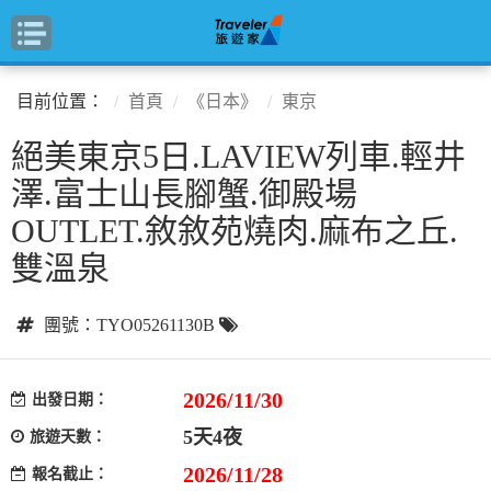
目前位置：
首頁
《日本》
東京
絕美東京5日.LAVIEW列車.輕井
澤.富士山長腳蟹.御殿場
OUTLET.敘敘苑燒肉.麻布之丘.
雙溫泉
團號：TYO05261130B
2026/11/30
出發日期：
5天4夜
旅遊天數：
2026/11/28
報名截止：