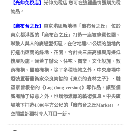
【
光伸免稅店
】
光伸免稅店 您可在這裡盡情選購免稅
物品。
【
麻布台之丘
】
東京港區新地標「麻布台之丘」 位於
東京都港區的「麻布台之丘」打造一座被綠意包圍、
聯繫人與人的廣場型街區，在佔地達8.1公頃的腹地內
打造出遼闊的綠地、花園，合計共三座高樓與周邊低
樓層設施，涵蓋了辦公、住宅、商業、文化設施、教
育機構、醫療機構，除了多種植物之外，中央廣場中
還裝置著藝術家奈良美智的《東京的森林之⼦》、雕
塑家曽根裕的《Log (long version)》等作品，讓整個
廣場除了綠意之外，也增添濃厚的藝術氣息。中央廣
場地下打造4,000平方公尺的「麻布台之丘Market」，
空間設計獨特令人耳目一新。