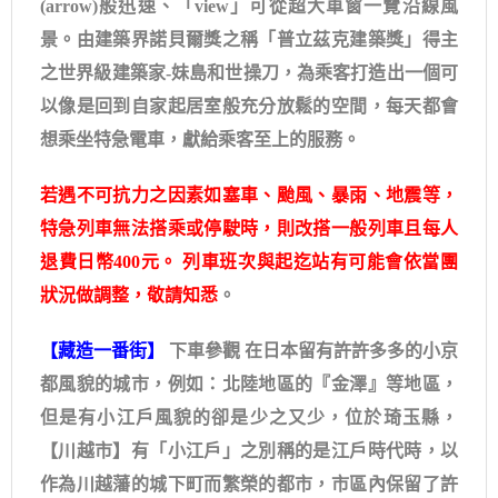
(arrow)般迅速、「view」可從超大車窗一覽沿線風
景。由建築界諾貝爾獎之稱「普立茲克建築獎」得主
之世界級建築家-妹島和世操刀，為乘客打造出一個可
以像是回到自家起居室般充分放鬆的空間，每天都會
想乘坐特急電車，獻給乘客至上的服務。
若遇不可抗力之因素如塞車、颱風、暴雨、地震等，
特急列車無法搭乘或停駛時，則改搭一般列車且每人
退費日幣400元。 列車班次與起迄站有可能會依當團
狀況做調整，敬請知悉
。
【藏造一番街】
下車參觀 在日本留有許許多多的小京
都風貌的城市，例如：北陸地區的『金澤』等地區，
但是有小江戶風貌的卻是少之又少，位於琦玉縣，
【川越市】有「小江戶」之別稱的是江戶時代時，以
作為川越藩的城下町而繁榮的都市，市區內保留了許