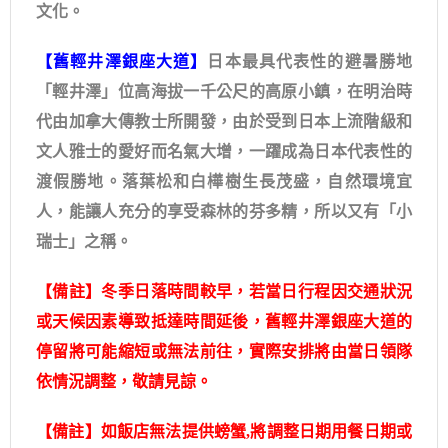
文化。
【舊輕井澤銀座大道】
日本最具代表性的避暑勝地
「輕井澤」位高海拔一千公尺的高原小鎮，在明治時
代由加拿大傳教士所開發，由於受到日本上流階級和
文人雅士的愛好而名氣大增，一躍成為日本代表性的
渡假勝地。落葉松和白樺樹生長茂盛，自然環境宜
人，能讓人充分的享受森林的芬多精，所以又有「小
瑞士」之稱。
【備註】冬季日落時間較早，若當日行程因交通狀況
或天候因素導致抵達時間延後，舊輕井澤銀座大道的
停留將可能縮短或無法前往，實際安排將由當日領隊
依情況調整，敬請見諒。
【備註】如飯店無法提供螃蟹,將調整日期用餐日期或