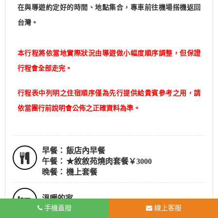
在與導遊約定好的時間、地點集合，專車前往機場搭機返回
台灣。
本行程將依當地實際狀況由導遊做小幅度順序調整，但保證
行程會全部走完。
行程表中列明之住宿順序僅為先行提供給貴賓參考之用，請
依當團行前說明會公佈之正確資料為準。
早餐：
飯店內早餐
午餐：
★敘敘苑燒肉套餐￥3000
晚餐：
機上套餐
溫暖的家
手機直撥
線上客服