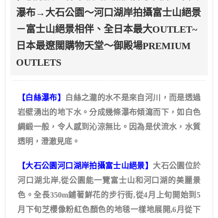
瀑布→大石公園～河口湖岸拍攝富士山絕景
－富士山絕景相伴、全日本最大OUTLET~
日本最遼闊購物天堂～御殿場PREMIUM
OUTLETS
【白絲瀑布】
白絲之瀧的水不是來自河川，而是透過
岩壁湧出的地下水。分成幾條瀑布傾瀉而下，如白色
綢緞一般，令人感到沁涼無比。因為是伏流水，水質
透明，澄澈見底。
【大石公園河口湖岸拍攝富士山絕景】
大石公園位於
河口湖北岸,從公園能一覽富士山和河口湖的美麗景
色。全長350m鋪著鮮花的步行街,從4月上旬開始到5
月下旬芝櫻像粉紅色顏色的地毯一樣地展開,6月從下