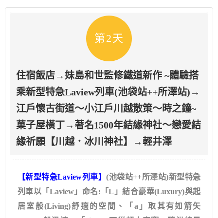
第2天
住宿飯店→妹島和世監修鐵道新作 ~體驗搭
乘新型特急Laview列車(池袋站++所澤站)→
江戶懷古街道～小江戶川越散策～時之鐘~
菓子屋橫丁→著名1500年結緣神社～戀愛結
緣祈願【川越．冰川神社】→輕井澤
【新型特急Laview列車】
(池袋站++所澤站)新型特急
列車以「Laview」命名:「L」結合豪華(Luxury)與起
居室般(Living)舒適的空間、「a」取其有如箭矢