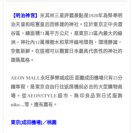
【明治神宮】
米其林三星評鑑景點是1920年為祭奉明
治天皇和昭憲皇后而修建的神社。位於東京正中央澀
谷區，總面積71萬平方公尺，是東京23區內最大的綠
洲，神社內12萬棵樹木和草坪綠地環抱，環境靜謐，
空氣新鮮。在這裡可以觀賞日本最具代表性的神社的
建築風格。
AEON MALL永旺夢樂城成田 距離成田機場只有15分
鐘車程，是東京自由行往返搭機前必去的大型購物商
場。從AEONSTYLE超市、無印良品到日式服飾
niko…等。應有盡有。
東京
(
成田機場
)
／桃園