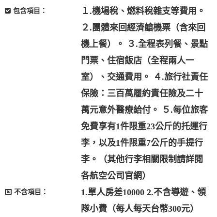
１.機場稅、燃料稅雜支等費用。
包含項目：
２.團體來回經濟艙機票（含來回
機上餐）。 ３.全程表列餐、景點
門票、住宿飯店（全程兩人一
室）、交通費用。 ４.旅行社責任
保險：三百萬履約責任險及二十
萬元意外醫療給付。 ５.每位旅客
免費享有1件限重23公斤的托運行
李，以及1件限重7公斤的手提行
李。（其他行李相關限制請詳閱
各航空公司官網）
1.單人房差10000 2.不含導遊、領
不含項目：
隊小費（每人每天台幣300元）