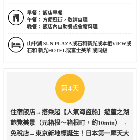
早餐：
飯店早餐
午餐：
方便逛街，敬請自理
晚餐：
飯店內自助餐或會席料理
山中湖 SUN PLAZA或石和新光或本栖VIEW或
石和 新光HOTEL或富士美華 或同級
第4天
住宿飯店→搭乘超【人氣海盜船】遊蘆之湖
飽覽美景（元箱根～箱根町，約10min）→
免稅店→東京新地標誕生！日本第一摩天大