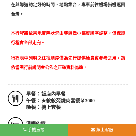
在與導遊約定好的時間、地點集合，專車前往機場搭機返回
台灣。
本行程將依當地實際狀況由導遊做小幅度順序調整，但保證
行程會全部走完。
行程表中列明之住宿順序僅為先行提供給貴賓參考之用，請
依當團行前說明會公佈之正確資料為準。
早餐：
飯店內早餐
午餐：
★敘敘苑燒肉套餐￥3000
晚餐：
機上套餐
溫暖的家
手機直撥
線上客服