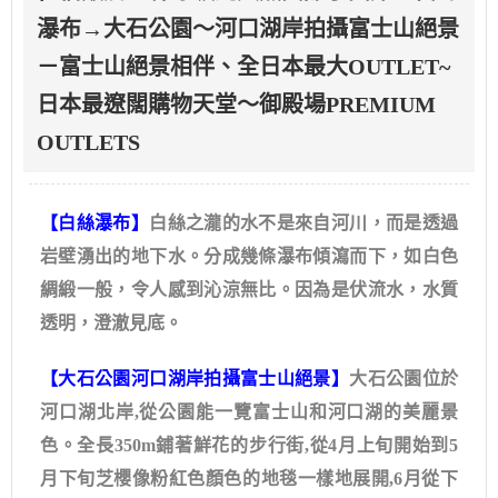
瀑布→大石公園～河口湖岸拍攝富士山絕景
－富士山絕景相伴、全日本最大OUTLET~
日本最遼闊購物天堂～御殿場PREMIUM
OUTLETS
【白絲瀑布】
白絲之瀧的水不是來自河川，而是透過
岩壁湧出的地下水。分成幾條瀑布傾瀉而下，如白色
綢緞一般，令人感到沁涼無比。因為是伏流水，水質
透明，澄澈見底。
【大石公園河口湖岸拍攝富士山絕景】
大石公園位於
河口湖北岸,從公園能一覽富士山和河口湖的美麗景
色。全長350m鋪著鮮花的步行街,從4月上旬開始到5
月下旬芝櫻像粉紅色顏色的地毯一樣地展開,6月從下