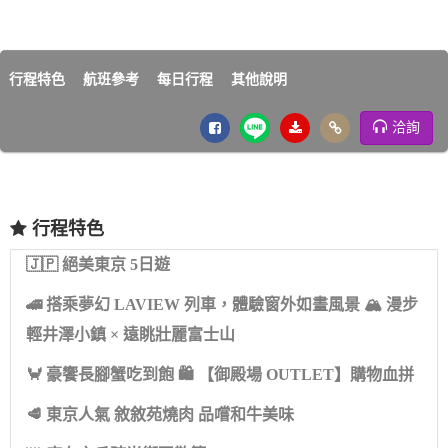
行程特色
航班參考
每日行程
其他說明
洽詢
行程特色
🇯🇵 絕美東京 5日遊
🚄 搭乘夢幻 LAVIEW 列車，體驗窗外如畫風景 🏔 漫步
輕井澤小鎮 × 遠眺壯麗富士山
🦀 豪饗長腳蟹吃到飽 🛍 【御殿場 OUTLET】購物血拼
🥩 東京人氣 敘敘苑燒肉 品嚐和牛美味