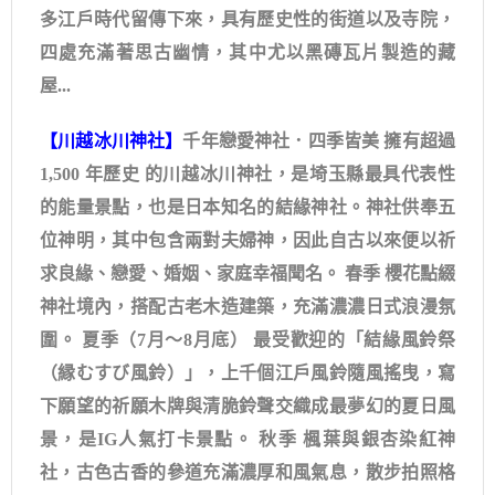
多江戶時代留傳下來，具有歷史性的街道以及寺院，
四處充滿著思古幽情，其中尤以黑磚瓦片製造的藏
屋...
【川越冰川神社】
千年戀愛神社．四季皆美 擁有超過
1,500 年歷史 的川越冰川神社，是埼玉縣最具代表性
的能量景點，也是日本知名的結緣神社。神社供奉五
位神明，其中包含兩對夫婦神，因此自古以來便以祈
求良緣、戀愛、婚姻、家庭幸福聞名。 春季 櫻花點綴
神社境內，搭配古老木造建築，充滿濃濃日式浪漫氛
圍。 夏季（7月～8月底） 最受歡迎的「結緣風鈴祭
（縁むすび風鈴）」，上千個江戶風鈴隨風搖曳，寫
下願望的祈願木牌與清脆鈴聲交織成最夢幻的夏日風
景，是IG人氣打卡景點。 秋季 楓葉與銀杏染紅神
社，古色古香的參道充滿濃厚和風氣息，散步拍照格