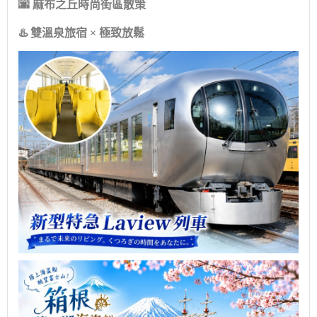
🌆 麻布之丘時尚街區散策
♨️ 雙溫泉旅宿 × 極致放鬆