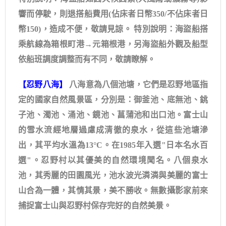
響而停駛，則退搭船費用(佔床者日幣350/不佔床者日
幣150)，造成不便，敬請見諒。 特別說明：海盜船搭
乘航線為箱根町港→元箱根港，另海盜船外觀及船型
依船班調度調整而有不同，敬請瞭解。
【忍野八海】
八海意為八個池塘，它們是忍野地區指
定的國家自然風景區，分別是：御釜池、底無池、銚
子池、濁池、涌池、鏡池、菖蒲池和出口池。富士山
的雪水流經地層過慮成清徹的泉水，從這些池塘滲
出，其平均水溫為13°C。在1985年入選"日本名水百
選"。忍野村以其優美的自然環境聞名。八個泉水
池，其秀麗的田園風光，池水波光潾潾與美麗的富士
山合為一體，其情其景，美不勝收。無數攝影家前來
捕捉富士山與忍野村保存完好的自然美景。