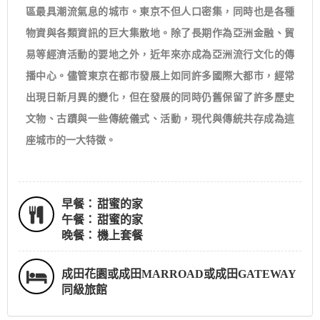
區最具潮流氣息的城市。東京不但人口密集，同時也是各種
物資與各類資訊的巨大集散地。除了長期作為亞洲金融、貿
易等經濟活動的要地之外，近年來亦成為亞洲流行文化的傳
播中心。儘管東京在都市發展上如同許多國際大都市，經常
出現日新月異的變化，但在發展的同時仍舊保留了許多歷史
文物、古蹟與一些傳統儀式、活動，現代與傳統共存成為這
座城市的一大特徵。
早餐：
甜蜜的家
午餐：
甜蜜的家
晚餐：
機上套餐
成田花園或成田MARROAD或成田GATEWAY
同級旅館