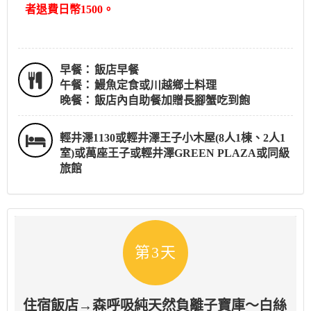
者退費日幣1500。
早餐：
飯店早餐
午餐：
鰻魚定食或川越鄉土料理
晚餐：
飯店內自助餐加贈長腳蟹吃到飽
輕井澤1130或輕井澤王子小木屋(8人1棟、2人1
室)或萬座王子或輕井澤GREEN PLAZA或同級
旅館
第3天
住宿飯店→森呼吸純天然負離子寶庫～白絲