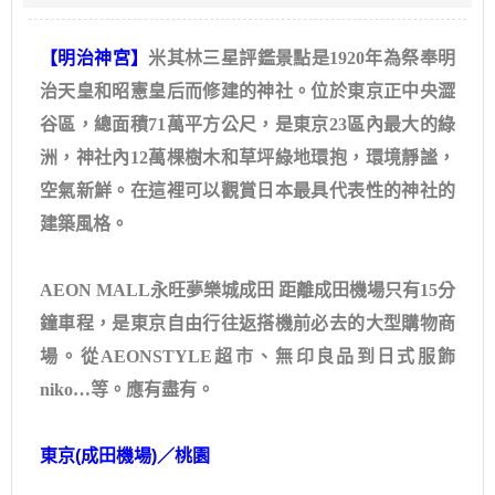
【明治神宮】
米其林三星評鑑景點是1920年為祭奉明
治天皇和昭憲皇后而修建的神社。位於東京正中央澀
谷區，總面積71萬平方公尺，是東京23區內最大的綠
洲，神社內12萬棵樹木和草坪綠地環抱，環境靜謐，
空氣新鮮。在這裡可以觀賞日本最具代表性的神社的
建築風格。
AEON MALL永旺夢樂城成田 距離成田機場只有15分
鐘車程，是東京自由行往返搭機前必去的大型購物商
場。從AEONSTYLE超市、無印良品到日式服飾
niko…等。應有盡有。
東京
(
成田機場
)
／桃園