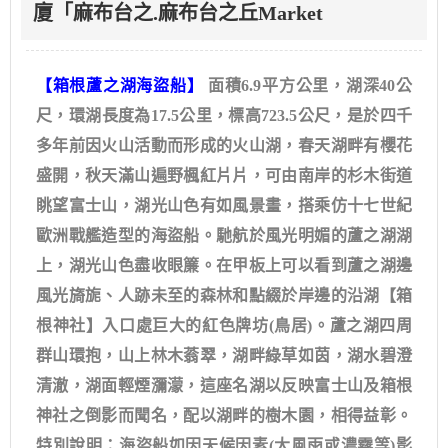
廈「麻布台之.麻布台之丘Market
【箱根蘆之湖海盜船】
面積6.9平方公里，湖深40公
尺，環湖長度為17.5公里，標高723.5公尺，是於四千
多年前因火山活動而形成的火山湖，春天湖畔有櫻花
盛開，秋天滿山遍野楓紅片片，可由南岸的杉木街道
眺望富士山，湖光山色有如風景畫，搭乘仿十七世紀
歐洲戰艦造型的海盜船。馳航於風光明媚的蘆之湖湖
上，湖光山色盡收眼簾。在甲板上可以看到蘆之湖邊
風光旖旎、人跡未至的森林和點綴於岸邊的沿湖【箱
根神社】入口處巨大的紅色牌坊(鳥居)。蘆之湖四周
群山環抱，山上林木蓊翠，湖畔綠草如茵，湖水碧澄
清澈，湖面輕煙瀰濛，這座名湖以反映富士山及箱根
神社之倒影而聞名，配以湖畔的樹木園，相得益彰。
特別說明：海盜船如因天候因素(大風雨或濃霧等)影