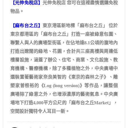
【
光伸免稅店
】
光伸免稅店 您可在這裡盡情選購免稅
物品。
【
麻布台之丘
】
東京港區新地標「麻布台之丘」 位於
東京都港區的「麻布台之丘」打造一座被綠意包圍、
聯繫人與人的廣場型街區，在佔地達8.1公頃的腹地內
打造出遼闊的綠地、花園，合計共三座高樓與周邊低
樓層設施，涵蓋了辦公、住宅、商業、文化設施、教
育機構、醫療機構，除了多種植物之外，中央廣場中
還裝置著藝術家奈良美智的《東京的森林之⼦》、雕
塑家曽根裕的《Log (long version)》等作品，讓整個
廣場除了綠意之外，也增添濃厚的藝術氣息。中央廣
場地下打造4,000平方公尺的「麻布台之丘Market」，
空間設計獨特令人耳目一新。