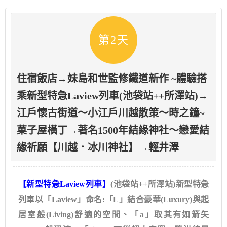
第2天
住宿飯店→妹島和世監修鐵道新作 ~體驗搭
乘新型特急Laview列車(池袋站++所澤站)→
江戶懷古街道～小江戶川越散策～時之鐘~
菓子屋橫丁→著名1500年結緣神社～戀愛結
緣祈願【川越．冰川神社】→輕井澤
【新型特急Laview列車】
(池袋站++所澤站)新型特急
列車以「Laview」命名:「L」結合豪華(Luxury)與起
居室般(Living)舒適的空間、「a」取其有如箭矢