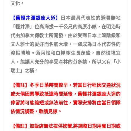
文化。
【舊輕井澤銀座大道】
日本最具代表性的避暑勝地
「輕井澤」位高海拔一千公尺的高原小鎮，在明治時
代由加拿大傳教士所開發，由於受到日本上流階級和
文人雅士的愛好而名氣大增，一躍成為日本代表性的
渡假勝地。落葉松和白樺樹生長茂盛，自然環境宜
人，能讓人充分的享受森林的芬多精，所以又有「小
瑞士」之稱。
【備註】冬季日落時間較早，若當日行程因交通狀況
或天候因素導致抵達時間延後，舊輕井澤銀座大道的
停留將可能縮短或無法前往，實際安排將由當日領隊
依情況調整，敬請見諒。
【備註】如飯店無法提供螃蟹,將調整日期用餐日期或