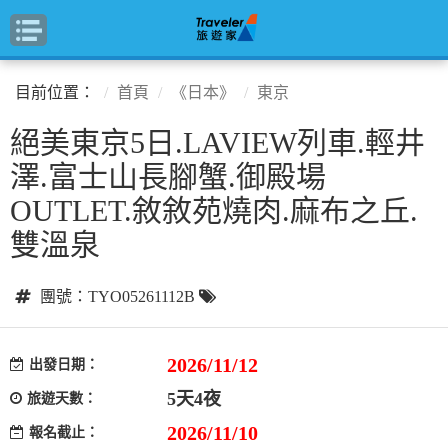
目前位置：
首頁
《日本》
東京
絕美東京5日.LAVIEW列車.輕井
澤.富士山長腳蟹.御殿場
OUTLET.敘敘苑燒肉.麻布之丘.
雙溫泉
團號：TYO05261112B
2026/11/12
出發日期：
5天4夜
旅遊天數：
2026/11/10
報名截止：