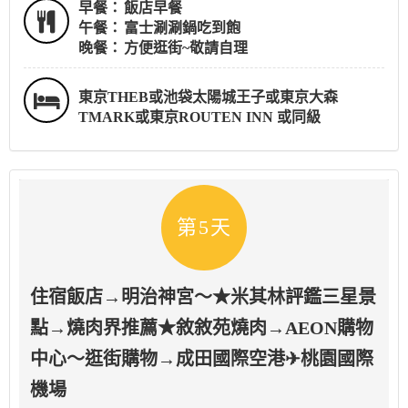
早餐：
飯店早餐
午餐：
富士涮涮鍋吃到飽
晚餐：
方便逛街~敬請自理
東京THEB或池袋太陽城王子或東京大森
TMARK或東京ROUTEN INN 或同級
第5天
住宿飯店→明治神宮～★米其林評鑑三星景
點→燒肉界推薦★敘敘苑燒肉→AEON購物
中心～逛街購物→成田國際空港✈桃園國際
機場