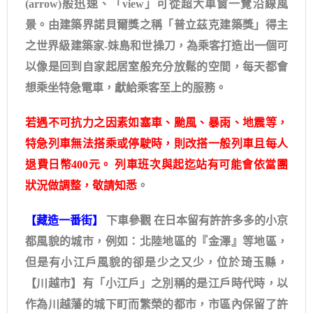
(arrow)般迅速、「view」可從超大車窗一覽沿線風
景。由建築界諾貝爾獎之稱「普立茲克建築獎」得主
之世界級建築家-妹島和世操刀，為乘客打造出一個可
以像是回到自家起居室般充分放鬆的空間，每天都會
想乘坐特急電車，獻給乘客至上的服務。
若遇不可抗力之因素如塞車、颱風、暴雨、地震等，
特急列車無法搭乘或停駛時，則改搭一般列車且每人
退費日幣400元。 列車班次與起迄站有可能會依當團
狀況做調整，敬請知悉
。
【藏造一番街】
下車參觀 在日本留有許許多多的小京
都風貌的城市，例如：北陸地區的『金澤』等地區，
但是有小江戶風貌的卻是少之又少，位於琦玉縣，
【川越市】有「小江戶」之別稱的是江戶時代時，以
作為川越藩的城下町而繁榮的都市，市區內保留了許