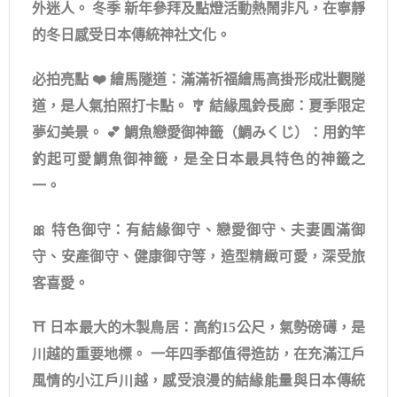
外迷人。 冬季 新年參拜及點燈活動熱鬧非凡，在寧靜
的冬日感受日本傳統神社文化。
必拍亮點 ❤️ 繪馬隧道：滿滿祈福繪馬高掛形成壯觀隧
道，是人氣拍照打卡點。 🎐 結緣風鈴長廊：夏季限定
夢幻美景。 💕 鯛魚戀愛御神籤（鯛みくじ）：用釣竿
釣起可愛鯛魚御神籤，是全日本最具特色的神籤之
一。
🎀 特色御守：有結緣御守、戀愛御守、夫妻圓滿御
守、安產御守、健康御守等，造型精緻可愛，深受旅
客喜愛。
⛩️ 日本最大的木製鳥居：高約15公尺，氣勢磅礡，是
川越的重要地標。 一年四季都值得造訪，在充滿江戶
風情的小江戶川越，感受浪漫的結緣能量與日本傳統