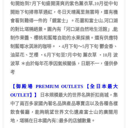
旬開始到7月下旬盛開清爽的紫色薰衣草,10月從中旬
開始下旬掃帚草通紅，冬日天晴萬里無雲時，還有機
會看到難得一件的「鏡富士」。花叢和富士山,河口湖
的對比堪稱絕景。園內有「河口湖自然地生活館」,能
制作果醬、櫻桃和藍莓自助的水果採摘。還有供應特
制藍莓冰淇淋的咖啡。 ・4月下旬～5月下旬 鬱金香、
油菜花、芝櫻 ・6月下旬至7月中旬 薰衣草 ・10月 波
波草 ＊由於每年花季因氣候關係，日期不一，僅供參
考
【御殿場 PREMIUM OUTLETS【全日本最大
OUTLET】】
日本規模最大的世界名牌折扣商城，集
中了兩百多家國內著名品牌產品專賣店以及各種各樣
飲食餐廳，能夠眺望世界文化遺產富士山的廣闊用
地，堪稱在日本國內有最多的店舖數量。