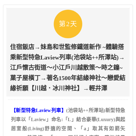
第2天
住宿飯店→妹島和世監修鐵道新作 ~體驗搭
乘新型特急Laview列車(池袋站++所澤站)→
江戶懷古街道～小江戶川越散策～時之鐘~
菓子屋橫丁→著名1500年結緣神社～戀愛結
緣祈願【川越．冰川神社】→輕井澤
【新型特急Laview列車】
(池袋站++所澤站)新型特急
列車以「Laview」命名:「L」結合豪華(Luxury)與起
居室般(Living)舒適的空間、「a」取其有如箭矢