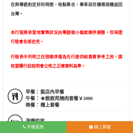
在與導遊約定好的時間、地點集合，專車前往機場搭機返回
台灣。
本行程將依當地實際狀況由導遊做小幅度順序調整，但保證
行程會全部走完。
行程表中列明之住宿順序僅為先行提供給貴賓參考之用，請
依當團行前說明會公佈之正確資料為準。
早餐：
飯店內早餐
午餐：
★敘敘苑燒肉套餐￥3000
晚餐：
機上套餐
溫暖的家
手機直撥
線上客服