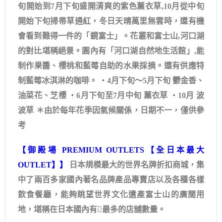
旬開始到7月下旬盛開清爽的紫色薰衣草,10月從中旬
開始下旬掃帚草通紅，冬日天晴萬里無雲時，還有機
會看到難得一件的「鏡富士」。花叢和富士山,河口湖
的對比堪稱絕景。園內有「河口湖自然地生活館」,能
制作果醬、櫻桃和藍莓自助的水果採摘。還有供應特
制藍莓冰淇淋的咖啡。 ・4月下旬～5月下旬 鬱金香、
油菜花、芝櫻 ・6月下旬至7月中旬 薰衣草 ・10月 波
波草 ＊由於每年花季因氣候關係，日期不一，僅供參
考
【御殿場 PREMIUM OUTLETS【全日本最大
OUTLET】】
日本規模最大的世界名牌折扣商城，集
中了兩百多家國內著名品牌產品專賣店以及各種各樣
飲食餐廳，能夠眺望世界文化遺產富士山的廣闊用
地，堪稱在日本國內有最多的店舖數量。