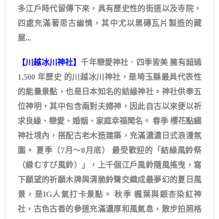
多江戶時代留傳下來，具有歷史性的街道以及寺院，
四處充滿著思古幽情，其中尤以黑磚瓦片製造的藏
屋...
【川越冰川神社】
千年戀愛神社．四季皆美 擁有超過
1,500 年歷史 的川越冰川神社，是埼玉縣最具代表性
的能量景點，也是日本知名的結緣神社。神社供奉五
位神明，其中包含兩對夫婦神，因此自古以來便以祈
求良緣、戀愛、婚姻、家庭幸福聞名。 春季 櫻花點綴
神社境內，搭配古老木造建築，充滿濃濃日式浪漫氛
圍。 夏季（7月～8月底） 最受歡迎的「結緣風鈴祭
（縁むすび風鈴）」，上千個江戶風鈴隨風搖曳，寫
下願望的祈願木牌與清脆鈴聲交織成最夢幻的夏日風
景，是IG人氣打卡景點。 秋季 楓葉與銀杏染紅神
社，古色古香的參道充滿濃厚和風氣息，散步拍照格