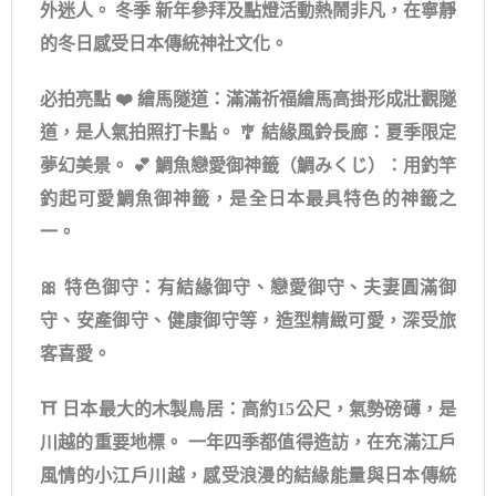
外迷人。 冬季 新年參拜及點燈活動熱鬧非凡，在寧靜
的冬日感受日本傳統神社文化。
必拍亮點 ❤️ 繪馬隧道：滿滿祈福繪馬高掛形成壯觀隧
道，是人氣拍照打卡點。 🎐 結緣風鈴長廊：夏季限定
夢幻美景。 💕 鯛魚戀愛御神籤（鯛みくじ）：用釣竿
釣起可愛鯛魚御神籤，是全日本最具特色的神籤之
一。
🎀 特色御守：有結緣御守、戀愛御守、夫妻圓滿御
守、安產御守、健康御守等，造型精緻可愛，深受旅
客喜愛。
⛩️ 日本最大的木製鳥居：高約15公尺，氣勢磅礡，是
川越的重要地標。 一年四季都值得造訪，在充滿江戶
風情的小江戶川越，感受浪漫的結緣能量與日本傳統