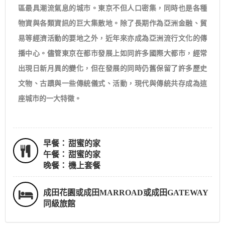
區最具潮流氣息的城市。東京不但人口密集，同時也是各種
物資與各類資訊的巨大集散地。除了長期作為亞洲金融、貿
易等經濟活動的要地之外，近年來亦成為亞洲流行文化的傳
播中心。儘管東京在都市發展上如同許多國際大都市，經常
出現日新月異的變化，但在發展的同時仍舊保留了許多歷史
文物、古蹟與一些傳統儀式、活動，現代與傳統共存成為這
座城市的一大特徵。
早餐：
甜蜜的家
午餐：
甜蜜的家
晚餐：
機上套餐
成田花園或成田MARROAD或成田GATEWAY
同級旅館