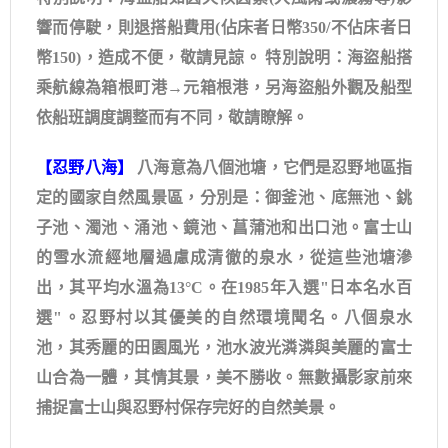
響而停駛，則退搭船費用(佔床者日幣350/不佔床者日
幣150)，造成不便，敬請見諒。 特別說明：海盜船搭
乘航線為箱根町港→元箱根港，另海盜船外觀及船型
依船班調度調整而有不同，敬請瞭解。
【忍野八海】
八海意為八個池塘，它們是忍野地區指
定的國家自然風景區，分別是：御釜池、底無池、銚
子池、濁池、涌池、鏡池、菖蒲池和出口池。富士山
的雪水流經地層過慮成清徹的泉水，從這些池塘滲
出，其平均水溫為13°C。在1985年入選"日本名水百
選"。忍野村以其優美的自然環境聞名。八個泉水
池，其秀麗的田園風光，池水波光潾潾與美麗的富士
山合為一體，其情其景，美不勝收。無數攝影家前來
捕捉富士山與忍野村保存完好的自然美景。