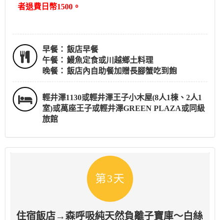
者退費日幣1500。
早餐：
飯店早餐
午餐：
鰻魚定食或川越鄉土料理
晚餐：
飯店內自助餐加贈長腳蟹吃到飽
輕井澤1130或輕井澤王子小木屋(8人1棟、2人1
室)或萬座王子或輕井澤GREEN PLAZA或同級
旅館
第3天
住宿飯店→森呼吸純天然負離子寶庫～白絲