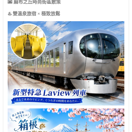
🌆 麻布之丘時尚街區散策
♨️ 雙溫泉旅宿 × 極致放鬆