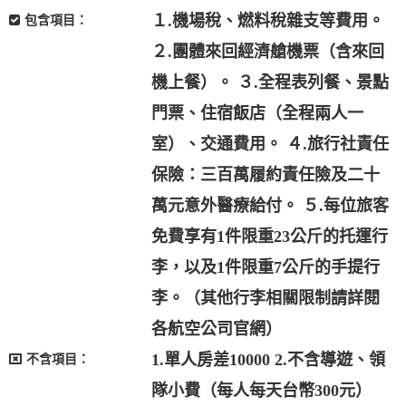
１.機場稅、燃料稅雜支等費用。
包含項目：
２.團體來回經濟艙機票（含來回
機上餐）。 ３.全程表列餐、景點
門票、住宿飯店（全程兩人一
室）、交通費用。 ４.旅行社責任
保險：三百萬履約責任險及二十
萬元意外醫療給付。 ５.每位旅客
免費享有1件限重23公斤的托運行
李，以及1件限重7公斤的手提行
李。（其他行李相關限制請詳閱
各航空公司官網）
1.單人房差10000 2.不含導遊、領
不含項目：
隊小費（每人每天台幣300元）