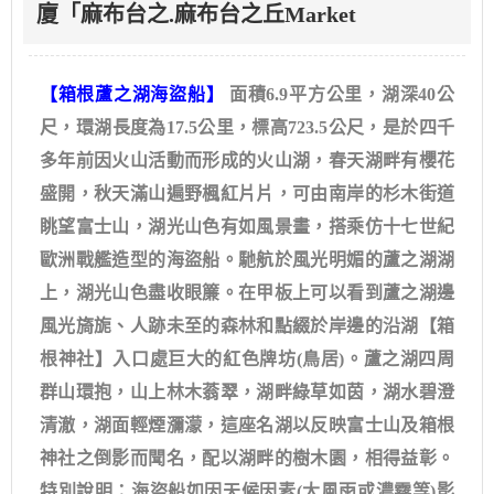
廈「麻布台之.麻布台之丘Market
【箱根蘆之湖海盜船】
面積6.9平方公里，湖深40公
尺，環湖長度為17.5公里，標高723.5公尺，是於四千
多年前因火山活動而形成的火山湖，春天湖畔有櫻花
盛開，秋天滿山遍野楓紅片片，可由南岸的杉木街道
眺望富士山，湖光山色有如風景畫，搭乘仿十七世紀
歐洲戰艦造型的海盜船。馳航於風光明媚的蘆之湖湖
上，湖光山色盡收眼簾。在甲板上可以看到蘆之湖邊
風光旖旎、人跡未至的森林和點綴於岸邊的沿湖【箱
根神社】入口處巨大的紅色牌坊(鳥居)。蘆之湖四周
群山環抱，山上林木蓊翠，湖畔綠草如茵，湖水碧澄
清澈，湖面輕煙瀰濛，這座名湖以反映富士山及箱根
神社之倒影而聞名，配以湖畔的樹木園，相得益彰。
特別說明：海盜船如因天候因素(大風雨或濃霧等)影