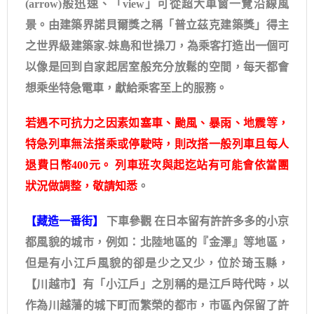
(arrow)般迅速、「view」可從超大車窗一覽沿線風
景。由建築界諾貝爾獎之稱「普立茲克建築獎」得主
之世界級建築家-妹島和世操刀，為乘客打造出一個可
以像是回到自家起居室般充分放鬆的空間，每天都會
想乘坐特急電車，獻給乘客至上的服務。
若遇不可抗力之因素如塞車、颱風、暴雨、地震等，
特急列車無法搭乘或停駛時，則改搭一般列車且每人
退費日幣400元。 列車班次與起迄站有可能會依當團
狀況做調整，敬請知悉
。
【藏造一番街】
下車參觀 在日本留有許許多多的小京
都風貌的城市，例如：北陸地區的『金澤』等地區，
但是有小江戶風貌的卻是少之又少，位於琦玉縣，
【川越市】有「小江戶」之別稱的是江戶時代時，以
作為川越藩的城下町而繁榮的都市，市區內保留了許