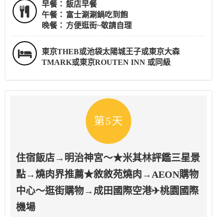
早餐：
飯店早餐
午餐：
富士涮涮鍋吃到飽
晚餐：
方便逛街~敬請自理
東京THEB或池袋太陽城王子或東京大森
TMARK或東京ROUTEN INN 或同級
第5天
住宿飯店→明治神宮～★米其林評鑑三星景
點→燒肉界推薦★敘敘苑燒肉→AEON購物
中心～逛街購物→成田國際空港✈桃園國際
機場