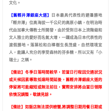
文化。
【舊輕井澤銀座大道】
日本最具代表性的避暑勝地
「輕井澤」位高海拔一千公尺的高原小鎮，在明治時
代由加拿大傳教士所開發，由於受到日本上流階級和
文人雅士的愛好而名氣大增，一躍成為日本代表性的
渡假勝地。落葉松和白樺樹生長茂盛，自然環境宜
人，能讓人充分的享受森林的芬多精，所以又有「小
瑞士」之稱。
【備註】冬季日落時間較早，若當日行程因交通狀況
或天候因素導致抵達時間延後，舊輕井澤銀座大道的
停留將可能縮短或無法前往，實際安排將由當日領隊
依情況調整，敬請見諒。
【備註】如飯店無法提供螃蟹,將調整日期用餐日期或