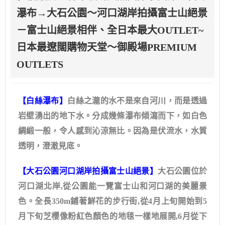
瀑布→大石公園～河口湖岸拍攝富士山絕景
－富士山絕景相伴、全日本最大OUTLET~
日本最遼闊購物天堂～御殿場PREMIUM
OUTLETS
【白絲瀑布】
白絲之瀧的水不是來自河川，而是透過
岩壁湧出的地下水。分成幾條瀑布傾瀉而下，如白色
綢緞一般，令人感到沁涼無比。因為是伏流水，水質
透明，澄澈見底。
【大石公園河口湖岸拍攝富士山絕景】
大石公園位於
河口湖北岸,從公園能一覽富士山和河口湖的美麗景
色。全長350m鋪著鮮花的步行街,從4月上旬開始到5
月下旬芝櫻像粉紅色顏色的地毯一樣地展開,6月從下