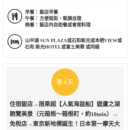
早餐：
飯店早餐
午餐：
方便逛街，敬請自理
晚餐：
飯店內自助餐或會席料理
山中湖 SUN PLAZA或石和新光或本栖VIEW或
石和 新光HOTEL或富士美華 或同級
第4天
住宿飯店→搭乘超【人氣海盜船】遊蘆之湖
飽覽美景（元箱根～箱根町，約10min）→
免稅店→東京新地標誕生！日本第一摩天大