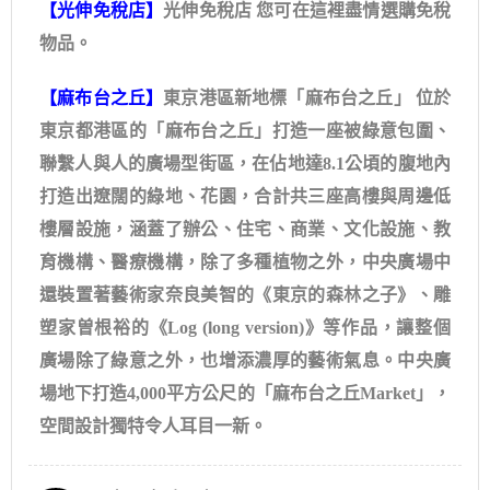
【
光伸免稅店
】
光伸免稅店 您可在這裡盡情選購免稅
物品。
【
麻布台之丘
】
東京港區新地標「麻布台之丘」 位於
東京都港區的「麻布台之丘」打造一座被綠意包圍、
聯繫人與人的廣場型街區，在佔地達8.1公頃的腹地內
打造出遼闊的綠地、花園，合計共三座高樓與周邊低
樓層設施，涵蓋了辦公、住宅、商業、文化設施、教
育機構、醫療機構，除了多種植物之外，中央廣場中
還裝置著藝術家奈良美智的《東京的森林之⼦》、雕
塑家曽根裕的《Log (long version)》等作品，讓整個
廣場除了綠意之外，也增添濃厚的藝術氣息。中央廣
場地下打造4,000平方公尺的「麻布台之丘Market」，
空間設計獨特令人耳目一新。