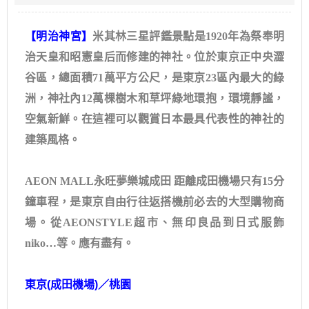
【明治神宮】
米其林三星評鑑景點是1920年為祭奉明
治天皇和昭憲皇后而修建的神社。位於東京正中央澀
谷區，總面積71萬平方公尺，是東京23區內最大的綠
洲，神社內12萬棵樹木和草坪綠地環抱，環境靜謐，
空氣新鮮。在這裡可以觀賞日本最具代表性的神社的
建築風格。
AEON MALL永旺夢樂城成田 距離成田機場只有15分
鐘車程，是東京自由行往返搭機前必去的大型購物商
場。從AEONSTYLE超市、無印良品到日式服飾
niko…等。應有盡有。
東京
(
成田機場
)
／桃園