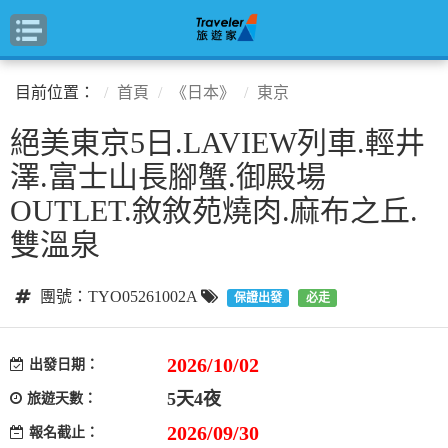
目前位置：
首頁
《日本》
東京
絕美東京5日.LAVIEW列車.輕井
澤.富士山長腳蟹.御殿場
OUTLET.敘敘苑燒肉.麻布之丘.
雙溫泉
團號：TYO05261002A
保證出發
必走
2026/10/02
出發日期：
5天4夜
旅遊天數：
2026/09/30
報名截止：