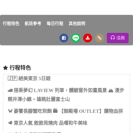
行程特色
航班參考
每日行程
其他說明
洽詢
行程特色
🇯🇵 絕美東京 5日遊
🚄 搭乘夢幻 LAVIEW 列車，體驗窗外如畫風景 🏔 漫步
輕井澤小鎮 × 遠眺壯麗富士山
🦀 豪饗長腳蟹吃到飽 🛍 【御殿場 OUTLET】購物血拼
🥩 東京人氣 敘敘苑燒肉 品嚐和牛美味