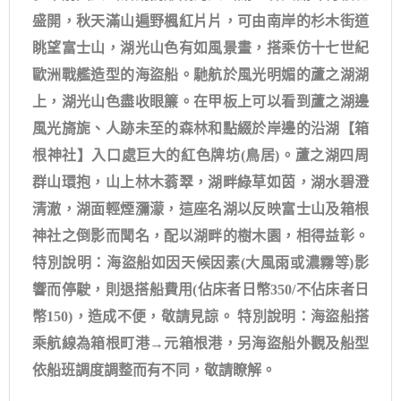
盛開，秋天滿山遍野楓紅片片，可由南岸的杉木街道
眺望富士山，湖光山色有如風景畫，搭乘仿十七世紀
歐洲戰艦造型的海盜船。馳航於風光明媚的蘆之湖湖
上，湖光山色盡收眼簾。在甲板上可以看到蘆之湖邊
風光旖旎、人跡未至的森林和點綴於岸邊的沿湖【箱
根神社】入口處巨大的紅色牌坊(鳥居)。蘆之湖四周
群山環抱，山上林木蓊翠，湖畔綠草如茵，湖水碧澄
清澈，湖面輕煙瀰濛，這座名湖以反映富士山及箱根
神社之倒影而聞名，配以湖畔的樹木園，相得益彰。
特別說明：海盜船如因天候因素(大風雨或濃霧等)影
響而停駛，則退搭船費用(佔床者日幣350/不佔床者日
幣150)，造成不便，敬請見諒。 特別說明：海盜船搭
乘航線為箱根町港→元箱根港，另海盜船外觀及船型
依船班調度調整而有不同，敬請瞭解。