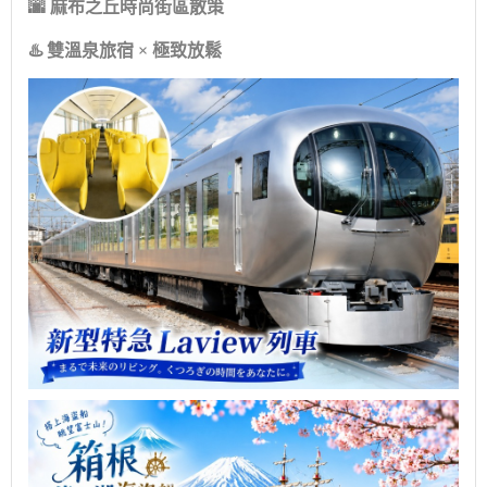
🌆 麻布之丘時尚街區散策
♨️ 雙溫泉旅宿 × 極致放鬆