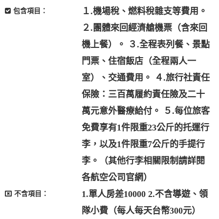
１.機場稅、燃料稅雜支等費用。
包含項目：
２.團體來回經濟艙機票（含來回
機上餐）。 ３.全程表列餐、景點
門票、住宿飯店（全程兩人一
室）、交通費用。 ４.旅行社責任
保險：三百萬履約責任險及二十
萬元意外醫療給付。 ５.每位旅客
免費享有1件限重23公斤的托運行
李，以及1件限重7公斤的手提行
李。（其他行李相關限制請詳閱
各航空公司官網）
1.單人房差10000 2.不含導遊、領
不含項目：
隊小費（每人每天台幣300元）