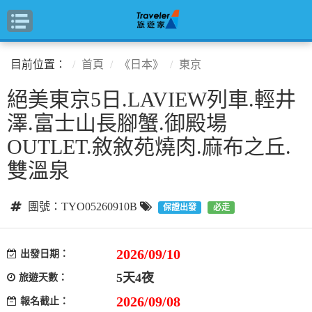
目前位置：
首頁
《日本》
東京
絕美東京5日.LAVIEW列車.輕井
澤.富士山長腳蟹.御殿場
OUTLET.敘敘苑燒肉.麻布之丘.
雙溫泉
團號：TYO05260910B
保證出發
必走
2026/09/10
出發日期：
5天4夜
旅遊天數：
2026/09/08
報名截止：