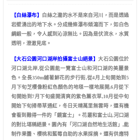
【白絲瀑布】
白絲之瀧的水不是來自河川，而是透過
岩壁湧出的地下水。分成幾條瀑布傾瀉而下，如白色
綢緞一般，令人感到沁涼無比。因為是伏流水，水質
透明，澄澈見底。
【大石公園河口湖岸拍攝富士山絕景】
大石公園位於
河口湖北岸,從公園能一覽富士山和河口湖的美麗景
色。全長350m鋪著鮮花的步行街,從4月上旬開始到5
月下旬芝櫻像粉紅色顏色的地毯一樣地展開,6月從下
旬開始到7月下旬盛開清爽的紫色薰衣草,10月從中旬
開始下旬掃帚草通紅，冬日天晴萬里無雲時，還有機
會看到難得一件的「鏡富士」。花叢和富士山,河口湖
的對比堪稱絕景。園內有「河口湖自然地生活館」,能
制作果醬、櫻桃和藍莓自助的水果採摘。還有供應特