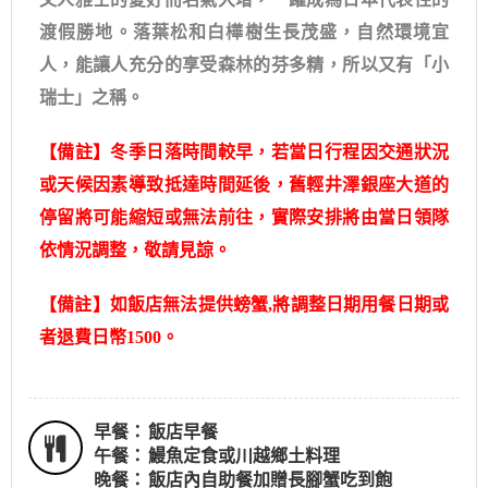
渡假勝地。落葉松和白樺樹生長茂盛，自然環境宜
人，能讓人充分的享受森林的芬多精，所以又有「小
瑞士」之稱。
【備註】冬季日落時間較早，若當日行程因交通狀況
或天候因素導致抵達時間延後，舊輕井澤銀座大道的
停留將可能縮短或無法前往，實際安排將由當日領隊
依情況調整，敬請見諒。
【備註】如飯店無法提供螃蟹,將調整日期用餐日期或
者退費日幣1500。
早餐：
飯店早餐
午餐：
鰻魚定食或川越鄉土料理
晚餐：
飯店內自助餐加贈長腳蟹吃到飽