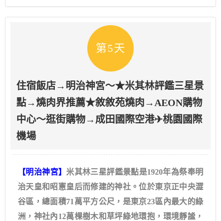
第5天
住宿飯店→明治神宮～★米其林評鑑三星景
點→燒肉界推薦★敘敘苑燒肉→AEON購物
中心～逛街購物→成田國際空港✈桃園國際
機場
【明治神宮】
米其林三星評鑑景點是1920年為祭奉明
治天皇和昭憲皇后而修建的神社。位於東京正中央澀
谷區，總面積71萬平方公尺，是東京23區內最大的綠
洲，神社內12萬棵樹木和草坪綠地環抱，環境靜謐，