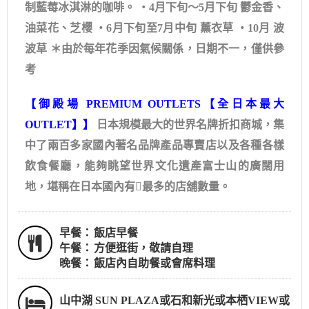
制藍莓冰淇淋的咖啡。 ・4月下旬～5月下旬 鬱金香、
油菜花、芝櫻 ・6月下旬至7月中旬 薰衣草 ・10月 波
波草 ＊由於每年花季因氣候關係，日期不一，僅供參
考
【御殿場 PREMIUM OUTLETS【全日本最大
OUTLET】】
日本規模最大的世界名牌折扣商城，集
中了兩百多家國內著名品牌產品專賣店以及各種各樣
飲食餐廳，能夠眺望世界文化遺產富士山的廣闊用
地，堪稱在日本國內有最多的店舖數量。
早餐：
飯店早餐
午餐：
方便逛街，敬請自理
晚餐：
飯店內自助餐或會席料理
山中湖 SUN PLAZA或石和新光或本栖VIEW或