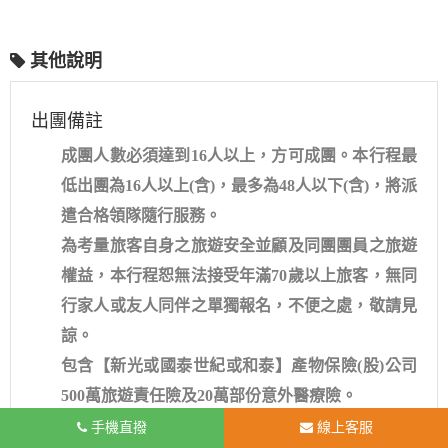
其他說明
出團備註
成團人數必須達到16人以上，方可成團。本行程最
低出團為16人以上(含)，最多為48人以下(含)，將派
遣合格領隊隨行服務。
為考量旅客自身之旅遊安全並顧及同團團員之旅遊
權益，本行程恕無法接受年滿70歲以上旅客，無同
行家人或友人同伴之單獨報名，不便之處，敬請見
諒。
包含【新光或國泰世紀或和泰】產物保險(股)公司
500萬旅遊責任險及20萬部份意外醫療險。
遊覽行程全部採用日本政府合法營業綠牌車，保障
手機直撥
線上客服