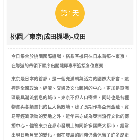
第1天
桃園／東京(成田機場)-成田
今日集合於桃園國際機場，搭乘客機飛往日本首都～東京，
在導遊的帶領下順序出關隨即專車迎接各位嘉賓。
東京是日本的首都，是一個充滿朝氣活力的國際大都會。這
裡是全國政治、經濟、交通及文化藝術的中心，更加是亞洲
區最具潮流氣息的城市。東京不但人口密集，同時也是各種
物資與各類資訊的巨大集散地。除了長期作為亞洲金融、貿
易等經濟活動的要地之外，近年來亦成為亞洲流行文化的傳
播中心。儘管東京在都市發展上如同許多國際大都市，經常
出現日新月異的變化，但在發展的同時仍舊保留了許多歷史