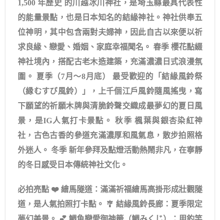
1,500 年歷史 的川越冰川神社，是埼玉縣最具代表性
的能量景點，也是日本知名的結緣神社。神社供奉五
位神明，其中包含兩對夫婦神，因此自古以來便以祈
求良緣、戀愛、婚姻、家庭幸福聞名。 春季 櫻花點綴
神社境內，搭配古老木造建築，充滿濃濃日式浪漫氛
圍。 夏季（7月～8月底） 最受歡迎的「結緣風鈴祭
（縁むすび風鈴）」，上千個江戶風鈴隨風搖曳，寫
下願望的祈願木牌與清脆鈴聲交織成最夢幻的夏日風
景，是IG人氣打卡景點。 秋季 楓葉與銀杏染紅神
社，古色古香的參道充滿濃厚和風氣息，散步拍照格
外迷人。 冬季 新年參拜及點燈活動熱鬧非凡，在寧靜
的冬日感受日本傳統神社文化。
必拍亮點 ❤️ 繪馬隧道：滿滿祈福繪馬高掛形成壯觀隧
道，是人氣拍照打卡點。 🎐 結緣風鈴長廊：夏季限定
夢幻美景。 💕 鯛魚戀愛御神籤（鯛みくじ）：用釣竿