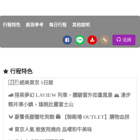
行程特色
航班參考
每日行程
其他說明
洽詢
行程特色
🇯🇵 絕美東京 5日遊
🚄 搭乘夢幻 LAVIEW 列車，體驗窗外如畫風景 🏔 漫步
輕井澤小鎮 × 遠眺壯麗富士山
🦀 豪饗長腳蟹吃到飽 🛍 【御殿場 OUTLET】購物血拼
🥩 東京人氣 敘敘苑燒肉 品嚐和牛美味