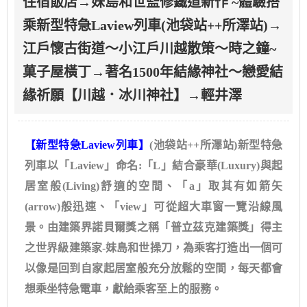
住宿飯店→妹島和世監修鐵道新作 ~體驗搭
乘新型特急Laview列車(池袋站++所澤站)→
江戶懷古街道～小江戶川越散策～時之鐘~
菓子屋橫丁→著名1500年結緣神社～戀愛結
緣祈願【川越．冰川神社】→輕井澤
【新型特急Laview列車】
(池袋站++所澤站)新型特急
列車以「Laview」命名:「L」結合豪華(Luxury)與起
居室般(Living)舒適的空間、「a」取其有如箭矢
(arrow)般迅速、「view」可從超大車窗一覽沿線風
景。由建築界諾貝爾獎之稱「普立茲克建築獎」得主
之世界級建築家-妹島和世操刀，為乘客打造出一個可
以像是回到自家起居室般充分放鬆的空間，每天都會
想乘坐特急電車，獻給乘客至上的服務。