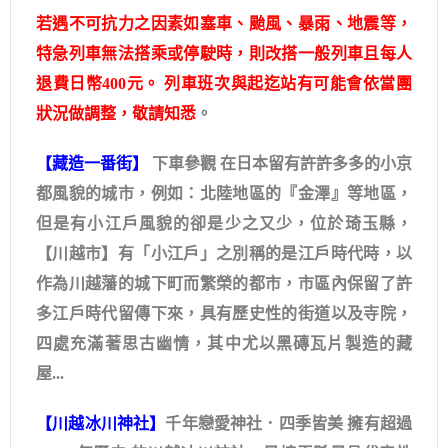
若遇不可抗力之因素如塞車、颱風、暴雨、地震等，
特急列車無法搭乘或停駛時，則改搭一般列車且每人
退費日幣400元。 列車班次與起迄站有可能會依當團
狀況做調整，敬請知悉
。
【藏造一番街】
下車參觀 在日本留有許許多多的小京
都風貌的城市，例如：北陸地區的『金澤』等地區，
但是有小江戶風貌的卻是少之又少，位於琦玉縣，
【川越市】有「小江戶」之別稱的是江戶時代時，以
作為川越藩的城下町而繁榮的都市，市區內保留了許
多江戶時代留傳下來，具有歷史性的街道以及寺院，
四處充滿著思古幽情，其中尤以黑磚瓦片製造的藏
屋...
【川越冰川神社】
千年戀愛神社．四季皆美 擁有超過