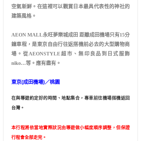
空氣新鮮。在這裡可以觀賞日本最具代表性的神社的
建築風格。
AEON MALL永旺夢樂城成田 距離成田機場只有15分
鐘車程，是東京自由行往返搭機前必去的大型購物商
場。從AEONSTYLE超市、無印良品到日式服飾
niko…等。應有盡有。
東京
(
成田機場
)
／桃園
在與導遊約定好的時間、地點集合，專車前往機場搭機返回
台灣。
本行程將依當地實際狀況由導遊做小幅度順序調整，但保證
行程會全部走完。