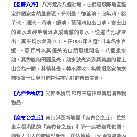
【忍野八海】
八海意為八個池塘，它們是忍野地區指
定的國家自然風景區，分別是：御釜池、底無池、銚
子池、濁池、涌池、鏡池、菖蒲池和出口池。富士山
的雪水流經地層過慮成清徹的泉水，從這些池塘滲
出，其平均水溫為13°C。在1985年入選"日本名水百
選"。忍野村以其優美的自然環境聞名。八個泉水
池，其秀麗的田園風光，池水波光潾潾與美麗的富士
山合為一體，其情其景，美不勝收。無數攝影家前來
捕捉富士山與忍野村保存完好的自然美景。
【
光伸免稅店
】
光伸免稅店 您可在這裡盡情選購免稅
物品。
【
麻布台之丘
】
東京港區新地標「麻布台之丘」 位於
東京都港區的「麻布台之丘」打造一座被綠意包圍、
聯繫人與人的廣場型街區，在佔地達8.1公頃的腹地內