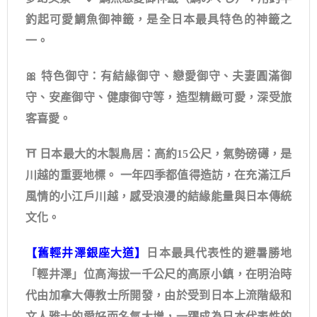
釣起可愛鯛魚御神籤，是全日本最具特色的神籤之
一。
🎀 特色御守：有結緣御守、戀愛御守、夫妻圓滿御
守、安產御守、健康御守等，造型精緻可愛，深受旅
客喜愛。
⛩️ 日本最大的木製鳥居：高約15公尺，氣勢磅礡，是
川越的重要地標。 一年四季都值得造訪，在充滿江戶
風情的小江戶川越，感受浪漫的結緣能量與日本傳統
文化。
【舊輕井澤銀座大道】
日本最具代表性的避暑勝地
「輕井澤」位高海拔一千公尺的高原小鎮，在明治時
代由加拿大傳教士所開發，由於受到日本上流階級和
文人雅士的愛好而名氣大增，一躍成為日本代表性的