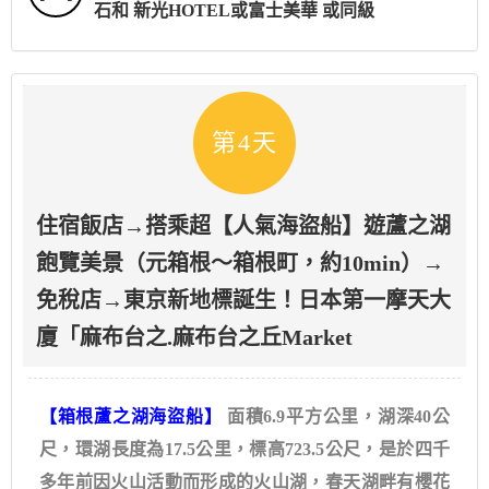
石和 新光HOTEL或富士美華 或同級
第4天
住宿飯店→搭乘超【人氣海盜船】遊蘆之湖
飽覽美景（元箱根～箱根町，約10min）→
免稅店→東京新地標誕生！日本第一摩天大
廈「麻布台之.麻布台之丘Market
【箱根蘆之湖海盜船】
面積6.9平方公里，湖深40公
尺，環湖長度為17.5公里，標高723.5公尺，是於四千
多年前因火山活動而形成的火山湖，春天湖畔有櫻花