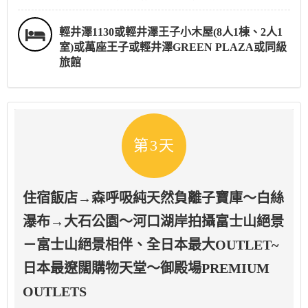
輕井澤1130或輕井澤王子小木屋(8人1棟、2人1
室)或萬座王子或輕井澤GREEN PLAZA或同級
旅館
第3天
住宿飯店→森呼吸純天然負離子寶庫～白絲
瀑布→大石公園～河口湖岸拍攝富士山絕景
－富士山絕景相伴、全日本最大OUTLET~
日本最遼闊購物天堂～御殿場PREMIUM
OUTLETS