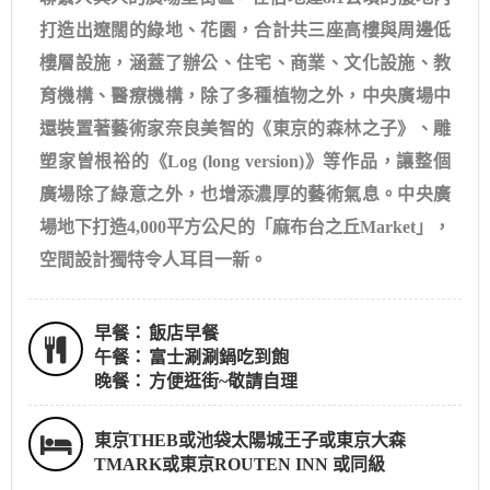
打造出遼闊的綠地、花園，合計共三座高樓與周邊低
樓層設施，涵蓋了辦公、住宅、商業、文化設施、教
育機構、醫療機構，除了多種植物之外，中央廣場中
還裝置著藝術家奈良美智的《東京的森林之⼦》、雕
塑家曽根裕的《Log (long version)》等作品，讓整個
廣場除了綠意之外，也增添濃厚的藝術氣息。中央廣
場地下打造4,000平方公尺的「麻布台之丘Market」，
空間設計獨特令人耳目一新。
早餐：
飯店早餐
午餐：
富士涮涮鍋吃到飽
晚餐：
方便逛街~敬請自理
東京THEB或池袋太陽城王子或東京大森
TMARK或東京ROUTEN INN 或同級