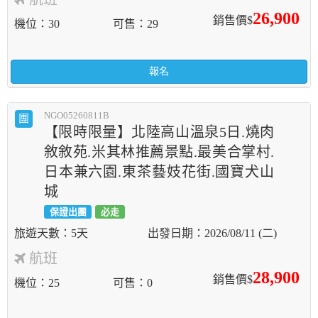
26,900
銷售價$
機位
30
可售
29
報名
NGO05260811B
團
【限時限量】北陸高山溫泉5日.燒肉
敘敘苑.米其林推薦景點.最美合掌村.
日本兼六園.東茶藝妓花街.國寶犬山
城
保證出團
必走
5天
2026/08/11 (二)
航班
28,900
銷售價$
機位
25
可售
0