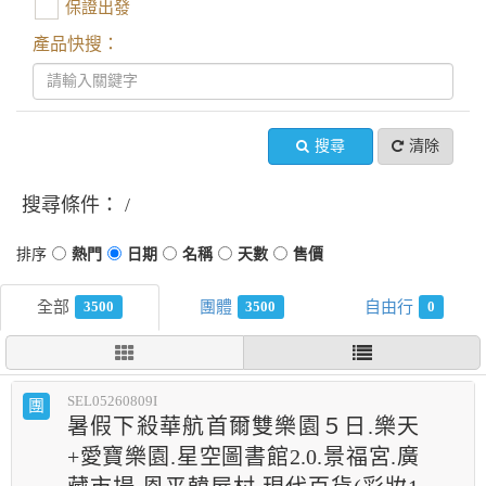
保證出發
產品快搜：
搜尋
清除
搜尋條件：
3500
3500
0
SEL05260809I
團
暑假下殺華航首爾雙樂園５日.樂天
+愛寶樂園.星空圖書館2.0.景福宮.廣