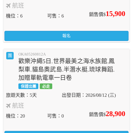
航班
15,900
銷售價$
機位
6
可售
6
報名
OKA05260812A
團
歡樂沖繩5日.世界最美之海水族館.鳳
梨車.貓島奧武島.半潛水艇.琉球舞蹈.
加贈單軌電車一日卷
保證出團
必走
5天
2026/08/12 (三)
航班
28,900
銷售價$
機位
20
可售
0