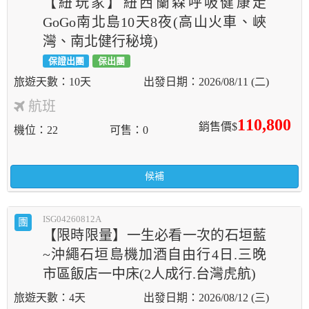
【紐玩家】紐西蘭森呼吸健康走
GoGo南北島10天8夜(高山火車、峽
灣、南北健行秘境)
保證出團
保出團
10天
2026/08/11 (二)
航班
110,800
銷售價$
機位
22
可售
0
候補
ISG04260812A
團
【限時限量】一生必看一次的石垣藍
~沖繩石垣島機加酒自由行4日.三晚
市區飯店一中床(2人成行.台灣虎航)
4天
2026/08/12 (三)