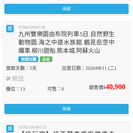
候補
FUK05260811B
團
九州雙樂園由布院列車5日.自然野生
動物園.海之中道水族館.鶴見岳空中
纜車.柳川遊船.熊本城.阿蘇火山
保證出團
必走
5天
2026/08/11 (二)
航班
40,900
銷售價$
機位
13
可售
0
候補
AZNZ10G0811A
團