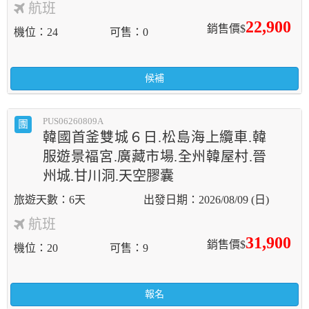
航班
22,900
銷售價$
機位
24
可售
0
候補
PUS06260809A
團
韓國首釜雙城６日.松島海上纜車.韓
服遊景褔宮.廣藏市場.全州韓屋村.晉
州城.甘川洞.天空膠囊
6天
2026/08/09 (日)
航班
31,900
銷售價$
機位
20
可售
9
報名