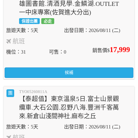
雄圖書館.清酒見學.金鱗湖.OUTLET
一中床專案(佐賀進大分出)
保證出團
必走
5天
2026/08/11 (二)
航班
17,999
銷售價$
機位
31
可售
0
候補
TYO05260811A
團
【泰超值】東京溫泉5日.富士山景觀
纜車.大石公園.忍野八海.豐洲千客萬
來.新倉山淺間神社.麻布之丘
5天
2026/08/11 (二)
航班