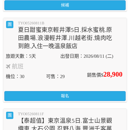
候補
TYO05260811B
團
夏日甜蜜東京輕井澤5日.採水蜜桃.原
田農場.浪漫輕井澤.川越老街.燒肉吃
到飽.入住一晚溫泉飯店
5天
2026/08/11 (二)
航班
28,900
銷售價$
機位
30
可售
29
報名
TYO05260811F
團
【泰超值】東京溫泉5日.富士山景觀
纜車.大石公園.忍野八海.豐洲千客萬