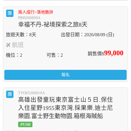
兩人成行~落地散拚
團
PBH260809A
幸福不丹-祕境探索之旅8天
8天
2026/08/09 (日)
航班
99,000
銷售價$
機位
2
可售
2
報名
TYO05260810A
團
高雄出發童玩東京富士山５日.保住
入住星野1955東京灣.採果樂.迪士尼
樂園.富士野生動物園.箱根海賊船
PUSH