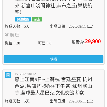
來.新倉山淺間神社.麻布之丘(樂桃航
空）
保證出團
必走
5天
2026/08/11 (二)
航班
29,900
銷售價$
機位
28
可售
0
候補
PVG05260811A
團
戀上江南5日~上蘇杭.宮廷盛宴.杭州
西湖.烏鎮搖櫓船+下午茶.蘇州寒山
寺.全球最大星巴克.文化交流考察
5天
2026/08/11 (二)