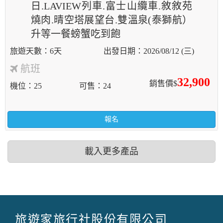
日.LAVIEW列車.富士山纜車.敘敘苑
燒肉.晴空塔展望台.雙溫泉(泰獅航）
升等一餐螃蟹吃到飽
6天
2026/08/12 (三)
航班
32,900
銷售價$
機位
25
可售
24
報名
載入更多產品
旅遊家旅行社股份有限公司