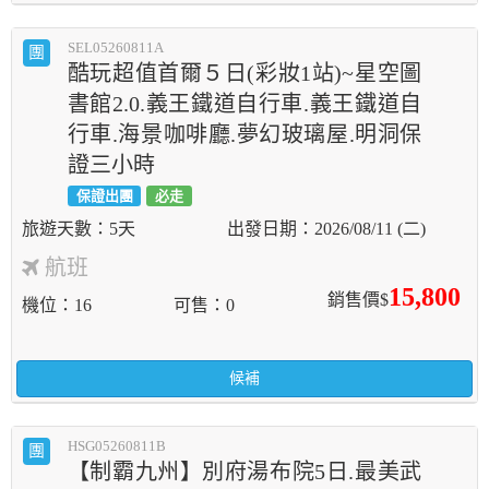
SEL05260811A
團
酷玩超值首爾５日(彩妝1站)~星空圖
書館2.0.義王鐵道自行車.義王鐵道自
行車.海景咖啡廳.夢幻玻璃屋.明洞保
證三小時
保證出團
必走
5天
2026/08/11 (二)
航班
15,800
銷售價$
機位
16
可售
0
候補
HSG05260811B
團
【制霸九州】別府湯布院5日.最美武