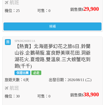
航班
29,900
銷售價$
機位
25
可售
0
候補
SPK06260811A
團
【熱賣】北海道夢幻花之旅6日.鈴蘭
山谷.企鵝萌寵.富良野美瑛花田.洞爺
湖花火.夏燈路.雙溫泉.三大螃蟹吃到
飽(千千)
保證出團
必走
6天
2026/08/11 (二)
航班
38,900
銷售價$
機位
30
可售
0