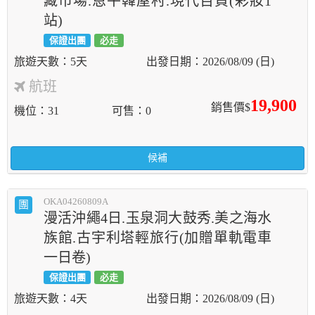
藏市場.恩平韓屋村.現代百貨(彩妝1
站)
保證出團
必走
5天
2026/08/09 (日)
航班
19,900
銷售價$
機位
31
可售
0
候補
OKA04260809A
團
漫活沖繩4日.玉泉洞大鼓秀.美之海水
族館.古宇利塔輕旅行(加贈單軌電車
一日卷)
保證出團
必走
4天
2026/08/09 (日)