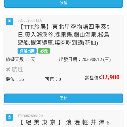
候補
SDJ05260812A
團
【TTE旅展】東北星空物語四重奏5
日.奧入瀨溪谷.採果樂.銀山溫泉.松島
遊船.銀河纜車.燒肉吃到飽(花仙)
保證出團
必走
5天
2026/08/12 (三)
航班
32,900
銷售價$
機位
36
可售
0
候補
TYO06260812A
團
【絕美東京】浪漫輕井澤6