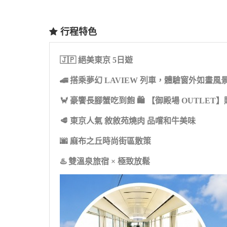
行程特色
🇯🇵 絕美東京 5日遊
🚄 搭乘夢幻 LAVIEW 列車，體驗窗外如畫風
🦀 豪饗長腳蟹吃到飽 🛍 【御殿場 OUTLET
🥩 東京人氣 敘敘苑燒肉 品嚐和牛美味
🌆 麻布之丘時尚街區散策
♨️ 雙溫泉旅宿 × 極致放鬆