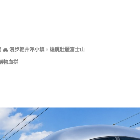
景 🏔 漫步輕井澤小鎮 × 遠眺壯麗富士山
】購物血拼