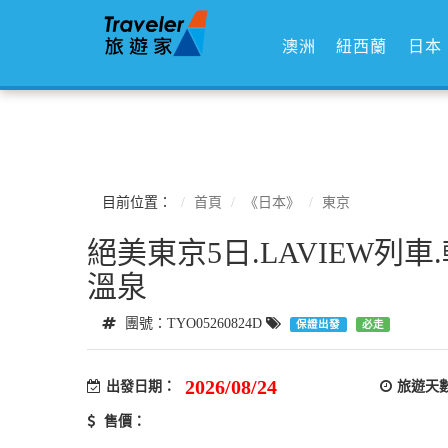
澳洲
紐西蘭
日本
目前位置：
首頁
《日本》
東京
絕美東京5日.LAVIEW列車
溫泉
團號：TYO05260824D
保證出發
必走
2026/08/24
出發日期：
旅遊天
售價：