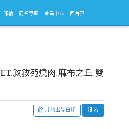
郵輪
同業專區
會員中心
回首頁
LET.敘敘苑燒肉.麻布之丘.雙
其他出發日期
報名