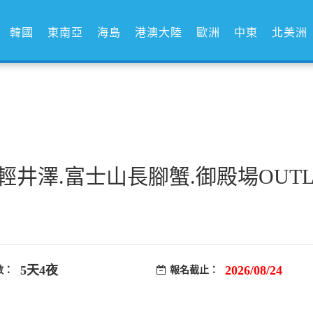
韓國
東南亞
海島
港澳大陸
歐洲
中東
北美洲
.輕井澤.富士山長腳蟹.御殿場OUT
5天4夜
2026/08/24
數：
報名截止：