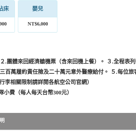
佔床
嬰兒
900
NT$6,000
 ２.團體來回經濟艙機票（含來回機上餐）。 ３.全程
：三百萬履約責任險及二十萬元意外醫療給付。 ５.每位旅
他行李相關限制請詳閱各航空公司官網）
、領隊小費（每人每天台幣300元）
明