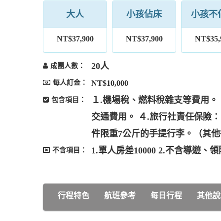
大人
小孩佔床
小孩不
NT$37,900
NT$37,900
NT$35,
20人
成團人數：
每人訂金：
NT$10,000
１.機場稅、燃料稅雜支等費用。
包含項目：
交通費用。 ４.旅行社責任保險
件限重7公斤的手提行李。（其
1.單人房差10000 2.不含導遊
不含項目：
行程特色
航班參考
每日行程
其他說