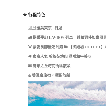
行程特色
🇯🇵 絕美東京 5日遊
🚄 搭乘夢幻 LAVIEW 列車，體驗窗外如畫風
🦀 豪饗長腳蟹吃到飽 🛍 【御殿場 OUTLET
🥩 東京人氣 敘敘苑燒肉 品嚐和牛美味
🌆 麻布之丘時尚街區散策
♨️ 雙溫泉旅宿 × 極致放鬆