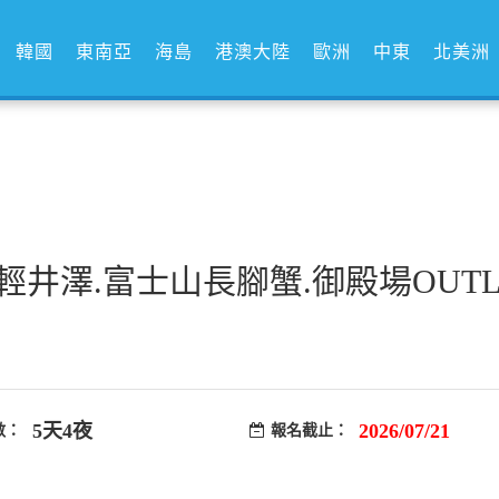
韓國
東南亞
海島
港澳大陸
歐洲
中東
北美洲
.輕井澤.富士山長腳蟹.御殿場OUT
5天4夜
2026/07/21
數：
報名截止：