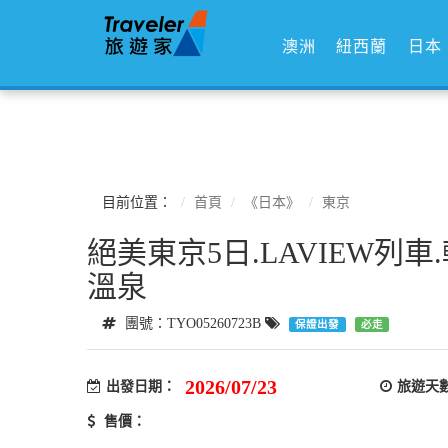
澳洲
紐西蘭
日本
目前位置：
首頁
《日本》
東京
絕美東京5日.LAVIEW列車
溫泉
團號：TYO05260723B
保證出發
必走
2026/07/23
出發日期：
旅遊天
售價：