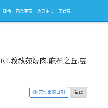
郵輪
同業專區
會員中心
回首頁
LET.敘敘苑燒肉.麻布之丘.雙
其他出發日期
截止