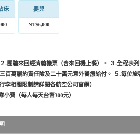
佔床
嬰兒
900
NT$6,000
 ２.團體來回經濟艙機票（含來回機上餐）。 ３.全程
：三百萬履約責任險及二十萬元意外醫療給付。 ５.每位旅
他行李相關限制請詳閱各航空公司官網）
、領隊小費（每人每天台幣300元）
明