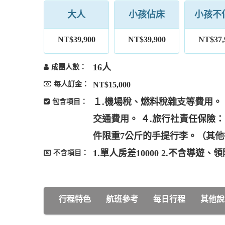
大人
小孩佔床
小孩不
NT$39,900
NT$39,900
NT$37,
16人
成團人數：
每人訂金：
NT$15,000
１.機場稅、燃料稅雜支等費用。
包含項目：
交通費用。 ４.旅行社責任保險
件限重7公斤的手提行李。（其
1.單人房差10000 2.不含導遊
不含項目：
行程特色
航班參考
每日行程
其他說