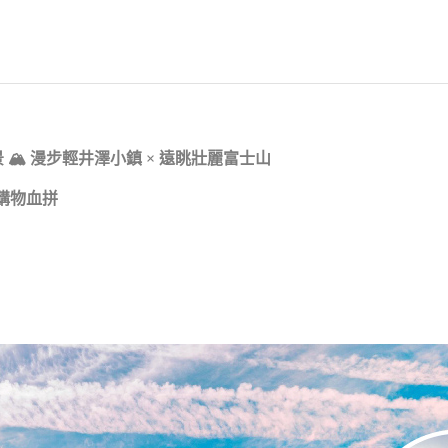
景 🏔 漫步輕井澤小鎮 × 遠眺壯麗富士山
】購物血拼