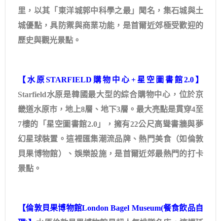
里，以其「東洋城郭中科學之最」聞名，集石城與土
城優點，具防禦與商業功能，是首爾近郊極受歡迎的
歷史與觀光景點。
【水原STARFIELD購物中心+星空圖書館2.0】
Starfield水原是韓國最大型的綜合購物中心，位於京
畿道水原市，地上8層、地下3層。最大亮點是貫穿4至
7樓的「星空圖書館2.0」，擁有22公尺高聳書牆與夢
幻星球裝置。這裡匯集潮流品牌、熱門美食（如倫敦
貝果博物館）、娛樂設施，是首爾近郊最熱門的打卡
景點。
【倫敦貝果博物館London Bagel Museum(餐食飲品自