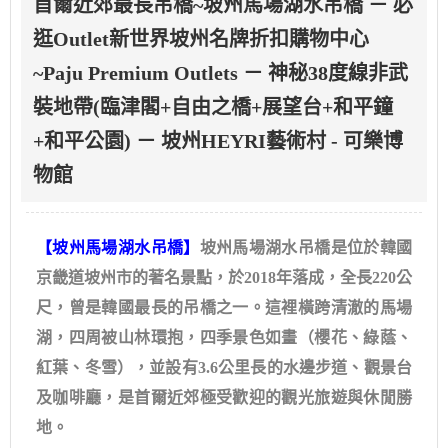
首爾近郊最長吊橋~坡州馬場湖水吊橋 － 必
逛Outlet新世界坡州名牌折扣購物中心
~Paju Premium Outlets － 神秘38度線非武
裝地帶(臨津閣+自由之橋+展望台+和平鐘
+和平公園) － 坡州HEYRI藝術村 - 可樂博
物館
【坡州馬場湖水吊橋】
坡州馬場湖水吊橋是位於韓國
京畿道坡州市的著名景點，於2018年落成，全長220公
尺，曾是韓國最長的吊橋之一。這裡橫跨清澈的馬場
湖，四周被山林環抱，四季景色如畫（櫻花、綠蔭、
紅葉、冬雪），並設有3.6公里長的水邊步道、觀景台
及咖啡廳，是首爾近郊極受歡迎的觀光旅遊與休閒勝
地。