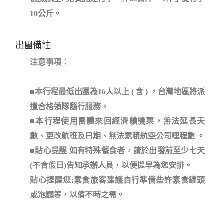
10公斤。
出團備註
注意事項：
■本行程最低出團為16人以上 ( 含 ) ，台灣地區將派
遣合格領隊隨行服務。
■本行程使用團體來回經濟艙機票，無法延長天
數、更改航班及日期、無法累積航空公司哩程數 。
■貼心提醒 如有特殊餐食者，請於出發前至少七天
(不含假日)告知承辦人員，以便提早為您安排。
貼心提醒您:素食旅客建議自行準備些許素食罐頭
或泡麵等，以備不時之需。