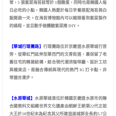
常，5 張紫菜海苔就等於 1個雞蛋，同時也是韓國人每
日必吃的小點，韓國人熱愛於每日早餐搭配海苔與白
飯開啟一天。在海苔博物館內可以親眼看到紫菜製作
的過程，並且動手做體驗紫菜捲 DIY。
【華城行理團路】
行理團路位於京畿道水原華城行宮
旁，從華虹門延伸至華西門的文青街道，裏保留了老
舊住宅的韓屋結構，結合現代潮流咖啡廳、設計工坊
與雜貨店，是融合傳統與現代的熱門 IG 打卡點，非
常適合漫步。
【水原華城】
水原華城是位於韓國京畿道水原市的聯
合國教科文組織世界文化遺產由朝鮮王朝第22代正祖
大王於18世紀末為紀念其父所建這座城郭全長約5.7公