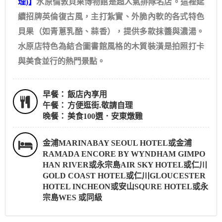
理)】
水原倫敦貝果博物館是超人氣排隊名店。這裡延
續招牌英倫復古風，主打紮實、外脆內軟的各式特色
貝果（如青蔥乳酪、蒜香），提供多款抹醬與濃湯。
水原店特色為結合圖書館風格的木質裝潢是拍照打卡
與美食並行的熱門景點。
早餐：
飯店內享用
午餐：
方便逛街.敬請自理
晚餐：
美食100選．安東燉雞
金浦MARINABAY SEOUL HOTEL或金浦
RAMADA ENCORE BY WYNDHAM GIMPO
HAN RIVER或永宗島AIR SKY HOTEL或仁川
GOLD COAST HOTEL或仁川GLOUCESTER
HOTEL INCHEON或安山SQURE HOTEL或永
宗島WES 或同級