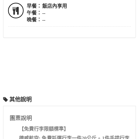
早餐：
飯店內享用
午餐：
--
晚餐：
--
其他說明
團票說明
【免費行李限額標準】
德威航空: 免費託運行李一件20公斤 + 1件手提行李