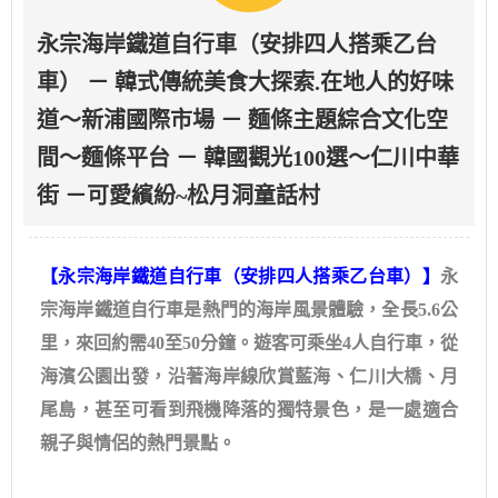
永宗海岸鐵道自行車（安排四人搭乘乙台
車） － 韓式傳統美食大探索.在地人的好味
道～新浦國際市場 － 麵條主題綜合文化空
間～麵條平台 － 韓國觀光100選～仁川中華
街 －可愛繽紛~松月洞童話村
【永宗海岸鐵道自行車（安排四人搭乘乙台車）】
永
宗海岸鐵道自行車是熱門的海岸風景體驗，全長5.6公
里，來回約需40至50分鐘。遊客可乘坐4人自行車，從
海濱公園出發，沿著海岸線欣賞藍海、仁川大橋、月
尾島，甚至可看到飛機降落的獨特景色，是一處適合
親子與情侶的熱門景點。