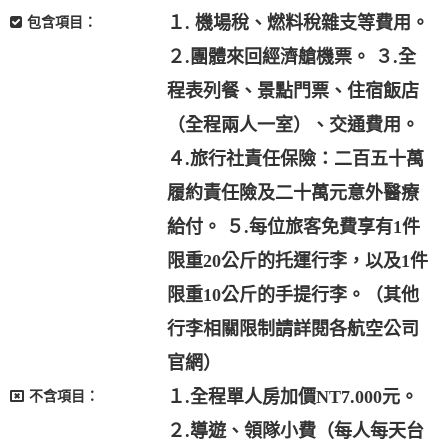
１. 機場稅、燃料稅雜支等費用。
包含項目：
２.團體來回經濟艙機票。 ３.全
程表列餐、景點門票、住宿飯店
（全程兩人一室）、交通費用。
４.旅行社責任保險：二百五十萬
履約責任險及二十萬元意外醫療
給付。 ５.每位旅客免費享有1件
限重20公斤的托運行李，以及1件
限重10公斤的手提行李。（其他
行李相關限制請詳閱各航空公司
官網）
１.全程單人房加價NT7.000元。
不含項目：
２.導遊、領隊小費（每人每天台