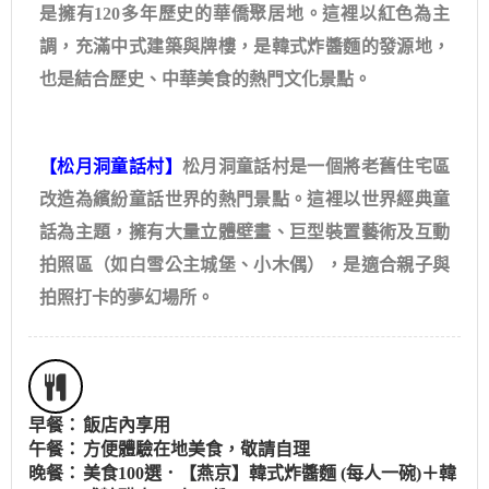
是擁有120多年歷史的華僑聚居地。這裡以紅色為主
調，充滿中式建築與牌樓，是韓式炸醬麵的發源地，
也是結合歷史、中華美食的熱門文化景點。
【松月洞童話村】
松月洞童話村是一個將老舊住宅區
改造為繽紛童話世界的熱門景點。這裡以世界經典童
話為主題，擁有大量立體壁畫、巨型裝置藝術及互動
拍照區（如白雪公主城堡、小木偶），是適合親子與
拍照打卡的夢幻場所。
早餐：
飯店內享用
午餐：
方便體驗在地美食，敬請自理
晚餐：
美食100選．【燕京】韓式炸醬麵 (每人一碗)＋韓