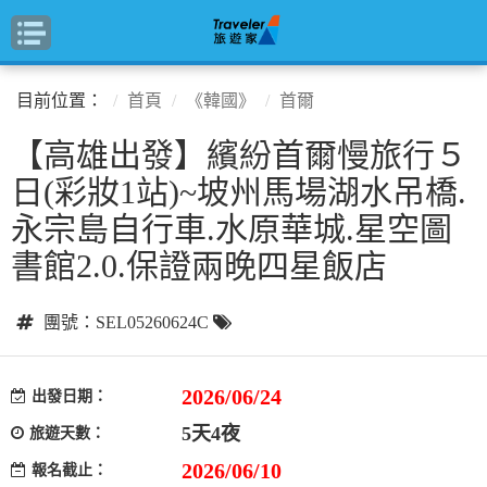
目前位置：
首頁
《韓國》
首爾
【高雄出發】繽紛首爾慢旅行５
日(彩妝1站)~坡州馬場湖水吊橋.
永宗島自行車.水原華城.星空圖
書館2.0.保證兩晚四星飯店
團號：SEL05260624C
2026/06/24
出發日期：
5天4夜
旅遊天數：
2026/06/10
報名截止：