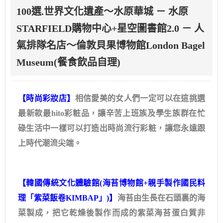
100選.世界文化遺產～水原華城 － 水原
STARFIELD購物中心+星空圖書館2.0 － 人
氣排隊名店～倫敦貝果博物館London Bagel
Museum(餐食飲品自理)
【時尚彩妝店】
相信愛美的女人們一定可以在這挑選
最新款最hito彩粧品，讓辛苦上班族及學生族群在忙
碌生活中一樣可以打造出時尚流行彩粧，讓您永遠跟
上時代潮流尖端。
【韓國傳統文化體驗館(海苔博物館+親手製作國民料
理「紫菜飯卷KIMBAP」)】
海苔由生長在石頭裏的海
菜製成，把它乾燥後製作而成的紫菜海苔蛋白質非