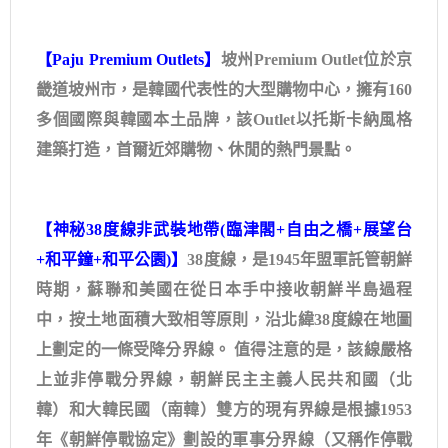
【Paju Premium Outlets】
坡州Premium Outlet位於京
畿道坡州市，是韓國代表性的大型購物中心，擁有160
多個國際與韓國本土品牌，該Outlet以托斯卡納風格
建築打造，首爾近郊購物、休閒的熱門景點。
【神秘38度線非武裝地帶(臨津閣+自由之橋+展望台
+和平鐘+和平公園)】
38度線，是1945年盟軍託管朝鮮
時期，蘇聯和美國在從日本手中接收朝鮮半島過程
中，按土地面積大致相等原則，沿北緯38度線在地圖
上劃定的一條受降分界線。 值得注意的是，該線嚴格
上並非停戰分界線，朝鮮民主主義人民共和國（北
韓）和大韓民國（南韓）雙方的現有界線是根據1953
年《朝鮮停戰協定》劃設的軍事分界線（又稱作停戰