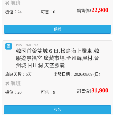
航班
22,900
銷售價$
機位
24
可售
0
候補
PUS06260809A
團
韓國首釜雙城６日.松島海上纜車.韓
服遊景褔宮.廣藏市場.全州韓屋村.晉
州城.甘川洞.天空膠囊
6天
2026/08/09 (日)
航班
31,900
銷售價$
機位
20
可售
9
報名