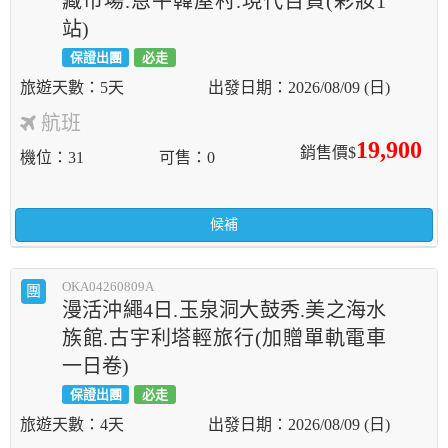
藏市場.恩平韓屋村.現代百貨(彩妝1
站)
保證出團
必走
5天
2026/08/09 (日)
航班
19,900
銷售價$
機位
31
可售
0
候補
OKA04260809A
團
漫活沖繩4日.玉泉洞大鼓秀.美之海水
族館.古宇利塔輕旅行(加贈單軌電車
一日卷)
保證出團
必走
4天
2026/08/09 (日)