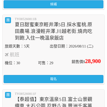
候補
TYO05260811B
團
夏日甜蜜東京輕井澤5日.採水蜜桃.原
田農場.浪漫輕井澤.川越老街.燒肉吃
到飽.入住一晚溫泉飯店
5天
2026/08/11 (二)
航班
28,900
銷售價$
機位
30
可售
29
報名
TYO05260811F
團
【泰超值】東京溫泉5日.富士山景觀
纜車.大石公園.忍野八海.豐洲千客萬