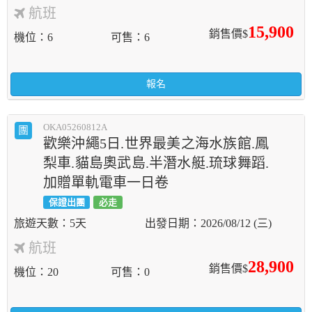
航班
15,900
銷售價$
機位
6
可售
6
報名
OKA05260812A
團
歡樂沖繩5日.世界最美之海水族館.鳳
梨車.貓島奧武島.半潛水艇.琉球舞蹈.
加贈單軌電車一日卷
保證出團
必走
5天
2026/08/12 (三)
航班
28,900
銷售價$
機位
20
可售
0