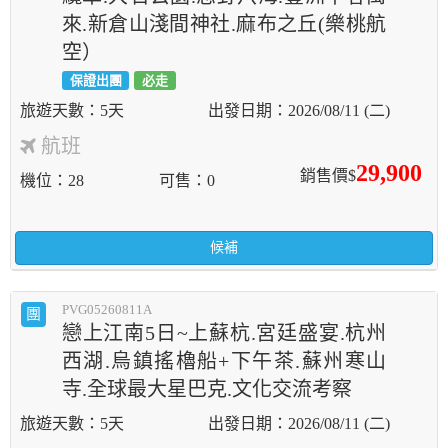
來.新倉山淺間神社.麻布之丘(樂桃航
空）
保證出團
必走
5天
2026/08/11 (二)
航班
29,900
銷售價$
機位
28
可售
0
候補
PVG05260811A
團
戀上江南5日~上蘇杭.宮廷盛宴.杭州
西湖.烏鎮搖櫓船+下午茶.蘇州寒山
寺.全球最大星巴克.文化交流考察
5天
2026/08/11 (二)