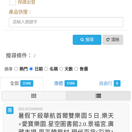
保證出發
產品快搜：
搜尋
清除
搜尋條件：
3506
3506
0
SEL05260809I
團
暑假下殺華航首爾雙樂園５日.樂天
+愛寶樂園.星空圖書館2.0.景福宮.廣