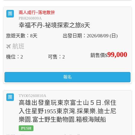
兩人成行~落地散拚
團
PBH260809A
幸福不丹-祕境探索之旅8天
8天
2026/08/09 (日)
航班
99,000
銷售價$
機位
2
可售
2
報名
TYO05260810A
團
高雄出發童玩東京富士山５日.保住
入住星野1955東京灣.採果樂.迪士尼
樂園.富士野生動物園.箱根海賊船
PUSH