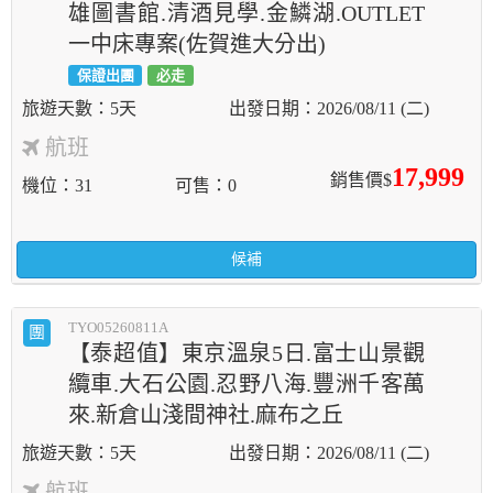
雄圖書館.清酒見學.金鱗湖.OUTLET
一中床專案(佐賀進大分出)
保證出團
必走
5天
2026/08/11 (二)
航班
17,999
銷售價$
機位
31
可售
0
候補
TYO05260811A
團
【泰超值】東京溫泉5日.富士山景觀
纜車.大石公園.忍野八海.豐洲千客萬
來.新倉山淺間神社.麻布之丘
5天
2026/08/11 (二)
航班