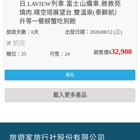
日.LAVIEW列車.富士山纜車.敘敘苑
燒肉.晴空塔展望台.雙溫泉(泰獅航）
升等一餐螃蟹吃到飽
6天
2026/08/12 (三)
航班
32,900
銷售價$
機位
25
可售
24
報名
載入更多產品
旅遊家旅行社股份有限公司