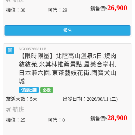
26,900
銷售價$
機位
30
可售
29
報名
NGO05260811B
團
【限時限量】北陸高山溫泉5日.燒肉
敘敘苑.米其林推薦景點.最美合掌村.
日本兼六園.東茶藝妓花街.國寶犬山
城
保證出團
必走
5天
2026/08/11 (二)
航班
28,900
銷售價$
機位
25
可售
0