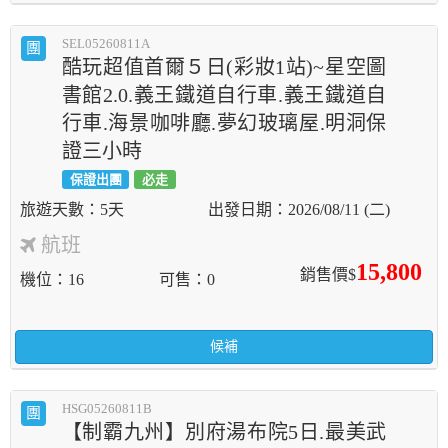
SEL05260811A
團
酷玩超值首爾５日(彩妝1站)~星空圖
書館2.0.義王鐵道自行車.義王鐵道自
行車.海景咖啡廳.夢幻玻璃屋.明洞保
證三小時
保證出團
必走
5天
2026/08/11 (二)
航班
15,800
銷售價$
機位
16
可售
0
候補
HSG05260811B
團
【制霸九州】別府湯布院5日.最美武