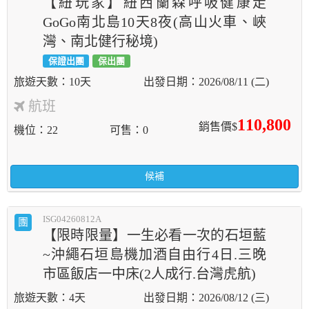
【紐玩家】紐西蘭森呼吸健康走
GoGo南北島10天8夜(高山火車、峽
灣、南北健行秘境)
保證出團
保出團
10天
2026/08/11 (二)
航班
110,800
銷售價$
機位
22
可售
0
候補
ISG04260812A
團
【限時限量】一生必看一次的石垣藍
~沖繩石垣島機加酒自由行4日.三晚
市區飯店一中床(2人成行.台灣虎航)
4天
2026/08/12 (三)