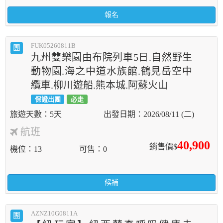
報名
FUK05260811B
團
九州雙樂園由布院列車5日.自然野生
動物園.海之中道水族館.鶴見岳空中
纜車.柳川遊船.熊本城.阿蘇火山
保證出團
必走
5天
2026/08/11 (二)
航班
40,900
銷售價$
機位
13
可售
0
候補
AZNZ10G0811A
團