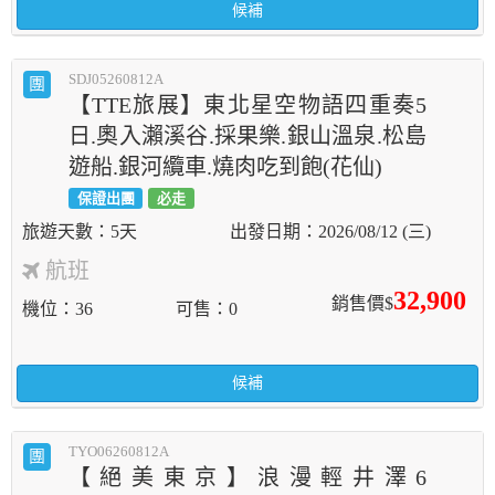
候補
SDJ05260812A
團
【TTE旅展】東北星空物語四重奏5
日.奧入瀨溪谷.採果樂.銀山溫泉.松島
遊船.銀河纜車.燒肉吃到飽(花仙)
保證出團
必走
5天
2026/08/12 (三)
航班
32,900
銷售價$
機位
36
可售
0
候補
TYO06260812A
團
【絕美東京】浪漫輕井澤6