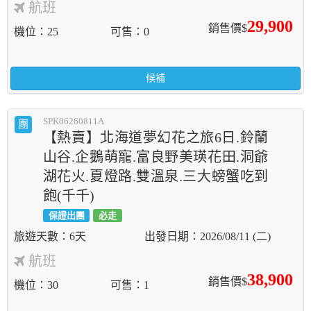
航班
29,900
銷售價$
機位
25
可售
0
候補
SPK06260811A
團
【熱賣】北海道夢幻花之旅6日.鈴蘭
山谷.企鵝萌寵.富良野美瑛花田.洞爺
湖花火.夏燈路.雙溫泉.三大螃蟹吃到
飽(千千)
保證出團
必走
6天
2026/08/11 (二)
航班
38,900
銷售價$
機位
30
可售
1