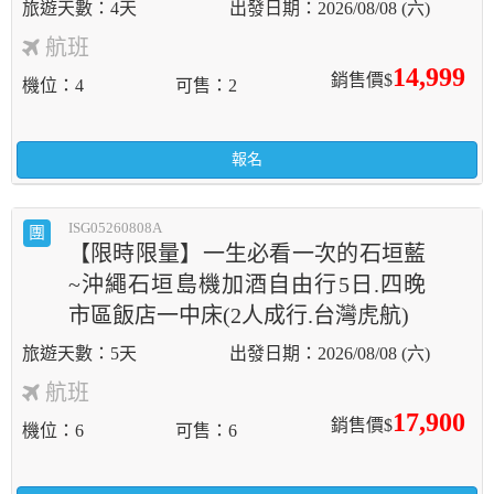
4天
2026/08/08 (六)
航班
14,999
銷售價$
機位
4
可售
2
報名
ISG05260808A
團
【限時限量】一生必看一次的石垣藍
~沖繩石垣島機加酒自由行5日.四晚
市區飯店一中床(2人成行.台灣虎航)
5天
2026/08/08 (六)
航班
17,900
銷售價$
機位
6
可售
6