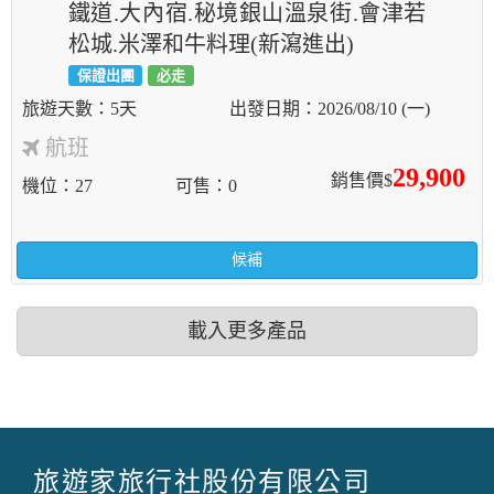
鐵道.大內宿.秘境銀山溫泉街.會津若
松城.米澤和牛料理(新瀉進出)
保證出團
必走
5天
2026/08/10 (一)
航班
29,900
銷售價$
機位
27
可售
0
候補
載入更多產品
旅遊家旅行社股份有限公司