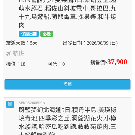
FUN暑假九州雙樂園5日.豪斯登堡.超
萌水豚君.稻佐山斜坡電車.哥拉巴.九
十九島遊船.萌熊電車.採果樂.和牛燒
肉
保證出團
必走
5天
2026/08/09 (日)
航班
37,900
銷售價$
機位
18
可售
0
候補
SPK05260809A
團
蔚藍夢幻北海道5日.積丹半島.美瑛秘
境青池.四季彩之丘.洞爺湖花火.小樽
水族館.哈密瓜吃到飽.敘敘苑燒肉.三