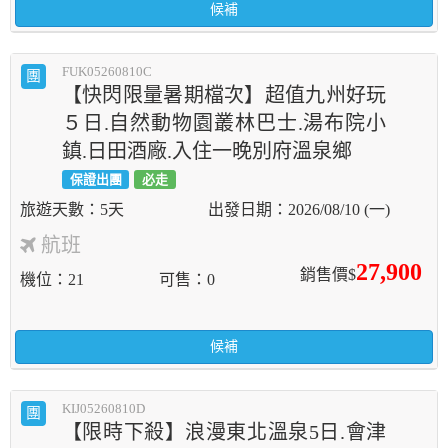
候補
FUK05260810C
團
【快閃限量暑期檔次】超值九州好玩
５日.自然動物園叢林巴士.湯布院小
鎮.日田酒廠.入住一晚別府溫泉鄉
保證出團
必走
5天
2026/08/10 (一)
航班
27,900
銷售價$
機位
21
可售
0
候補
KIJ05260810D
團
【限時下殺】浪漫東北溫泉5日.會津