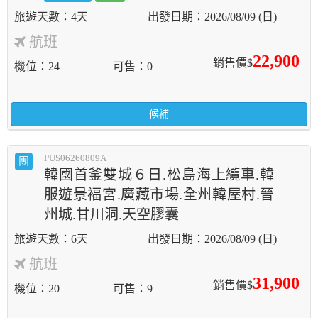
4天
2026/08/09 (日)
航班
22,900
銷售價$
機位
24
可售
0
候補
PUS06260809A
團
韓國首釜雙城６日.松島海上纜車.韓
服遊景褔宮.廣藏市場.全州韓屋村.晉
州城.甘川洞.天空膠囊
6天
2026/08/09 (日)
航班
31,900
銷售價$
機位
20
可售
9