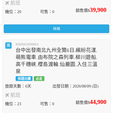
航班
39,900
銷售價$
機位
20
可售
0
候補
KMJ06260809A
團
台中出發南北九州全覽6日.繽紛花漾.
萌熊電車.由布院之森列車.柳川遊船.
高千穗峽.櫻島渡輪.仙嚴園.入住三溫
泉
保證出團
必走
6天
2026/08/09 (日)
航班
44,900
銷售價$
機位
23
可售
0