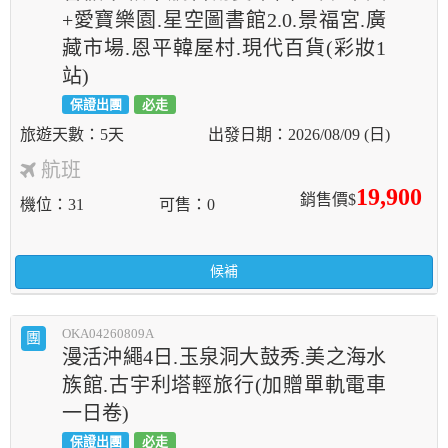
+愛寶樂園.星空圖書館2.0.景福宮.廣
藏市場.恩平韓屋村.現代百貨(彩妝1
站)
保證出團
必走
5天
2026/08/09 (日)
航班
19,900
銷售價$
機位
31
可售
0
候補
OKA04260809A
團
漫活沖繩4日.玉泉洞大鼓秀.美之海水
族館.古宇利塔輕旅行(加贈單軌電車
一日卷)
保證出團
必走