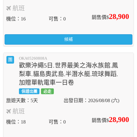
航班
28,900
銷售價$
機位
16
可售
0
候補
OKA05260808A
團
歡樂沖繩5日.世界最美之海水族館.鳳
梨車.貓島奧武島.半潛水艇.琉球舞蹈.
加贈單軌電車一日卷
保證出團
必走
5天
2026/08/08 (六)
航班
28,900
銷售價$
機位
18
可售
0