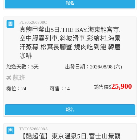
報名
PUS05260808C
團
真齁甲釜山5日.THE BAY.海東龍宮寺.
空中膠囊列車.斜坡滑車.彩繪村.海景
汗蒸幕.松葉長腳蟹.燒肉吃到飽.韓屋
咖啡
5天
2026/08/08 (六)
航班
25,900
銷售價$
機位
24
可售
14
報名
TYO05260808A
團
【酷超值】東京溫泉5日.富士山景觀