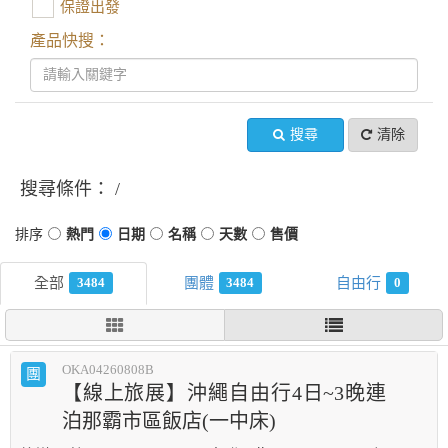
保證出發
產品快搜：
搜尋
清除
搜尋條件：
3484
3484
0
OKA04260808B
團
【線上旅展】沖繩自由行4日~3晚連
泊那霸市區飯店(一中床)