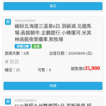
報名
SPK06260809B
團
繽紛北海道三溫泉6日.洞爺湖.北國馬
場.函館朝市.企鵝遊行.小樽運河.米其
林函館夜景纜車.熊牧場
保證出團
必走
6天
2026/08/09 (日)
航班
35,900
銷售價$
機位
25
可售
0
候補
FUK05260809A
團