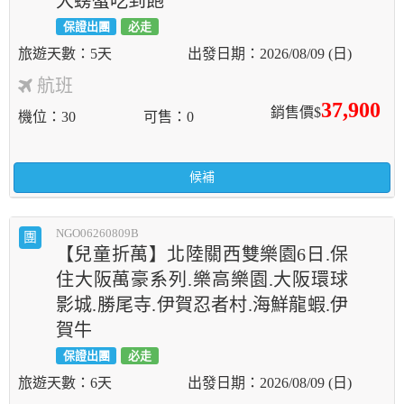
大螃蟹吃到飽
保證出團
必走
5天
2026/08/09 (日)
航班
37,900
銷售價$
機位
30
可售
0
候補
NGO06260809B
團
【兒童折萬】北陸關西雙樂園6日.保
住大阪萬豪系列.樂高樂園.大阪環球
影城.勝尾寺.伊賀忍者村.海鮮龍蝦.伊
賀牛
保證出團
必走
6天
2026/08/09 (日)