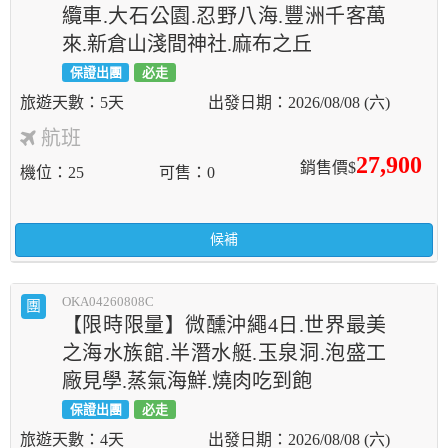
纜車.大石公園.忍野八海.豐洲千客萬
來.新倉山淺間神社.麻布之丘
保證出團
必走
5天
2026/08/08 (六)
航班
27,900
銷售價$
機位
25
可售
0
候補
OKA04260808C
團
【限時限量】微醺沖繩4日.世界最美
之海水族館.半潛水艇.玉泉洞.泡盛工
廠見學.蒸氣海鮮.燒肉吃到飽
保證出團
必走
4天
2026/08/08 (六)