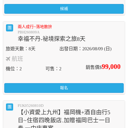
候補
兩人成行~落地散拚
團
PBH260809A
幸福不丹-祕境探索之旅8天
8天
2026/08/09 (日)
航班
99,000
銷售價$
機位
2
可售
2
報名
FUK05260810D
團
【小資愛上九州】福岡機+酒自由行5
日~住宿四晚飯店.加贈福岡巴士一日