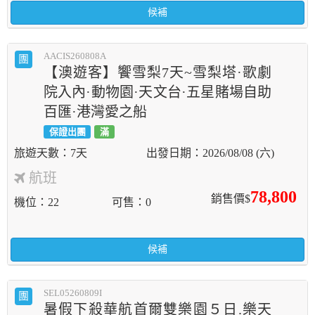
候補
AACIS260808A
團
【澳遊客】饗雪梨7天~雪梨塔·歌劇
院入內·動物園·天文台·五星賭場自助
百匯·港灣愛之船
保證出團
滿
7天
2026/08/08 (六)
航班
78,800
銷售價$
機位
22
可售
0
候補
SEL05260809I
團
暑假下殺華航首爾雙樂園５日.樂天