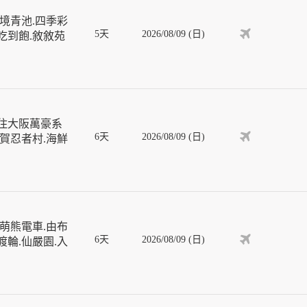
境青池.四季彩
5天
2026/08/09 (日)
吃到飽.敘敘苑
保住大阪萬豪系
6天
2026/08/09 (日)
伊賀忍者村.海鮮
萌熊電車.由布
6天
2026/08/09 (日)
渡輪.仙嚴園.入