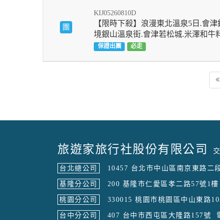
KIJ05260810D
【限時下殺】浪漫東北溫泉5日.會津鐵
團
境銀山溫泉街.會津若松城.米澤和牛料
保證出團
必走
旅遊家旅行社股份有限公司
交
台北總公司
10457 台北市中山區南京東路二段
基隆分公司
200 基隆市仁愛區孝二路57號1樓
桃園分公司
330015 桃園市桃園區中山東路10
台中分公司
407 台中市西屯區大隆路157號