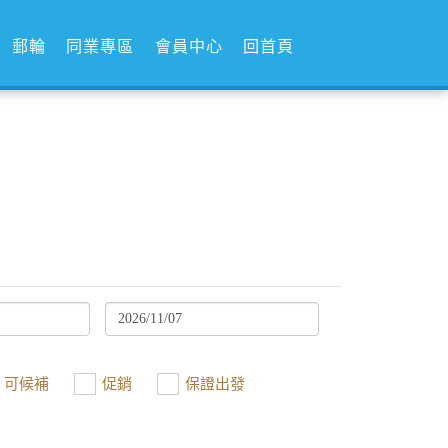
郵輪
同業專區
會員中心
回首頁
可候補
促銷
保證出發