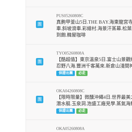
PUS05260808C
真齁甲釜山5日.THE BAY.海東龍宮
團
車.斜坡滑車.彩繪村.海景汗蒸幕.松
到飽.韓屋咖啡
TYO05260808A
【酷超值】東京溫泉5日.富士山景觀纜
團
忍野八海.豐洲千客萬來.新倉山淺間
保證出團
必走
OKA04260808C
【限時限量】微醺沖繩4日.世界最美
團
潛水艇.玉泉洞.泡盛工廠見學.蒸氣海
保證出團
必走
OKA05260808A