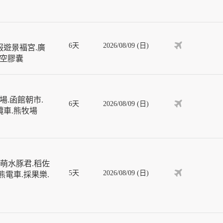
6天
2026/08/09 (日)
服遊景褔宮.廣
天空膠囊
場.函館朝市.
6天
2026/08/09 (日)
纜車.熊牧場
超萌水豚君.稻佐
5天
2026/08/09 (日)
熊電車.採果樂.