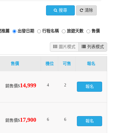
搜尋
清除
門推薦
出發日期
行程名稱
旅遊天數
售價
圖片模式
列表模式
售價
機位
可售
報名
14,999
4
2
銷售價$
報名
17,900
6
6
銷售價$
報名