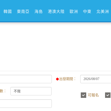
韓國
東南亞
海島
港澳大陸
歐洲
中東
北美洲
出發期間：
數：
可報名