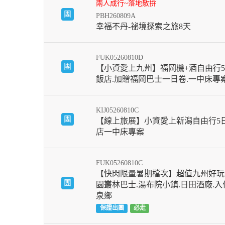
兩人成行~落地散拚
團
PBH260809A
幸福不丹-祕境探索之旅8天
FUK05260810D
團
【小資愛上九州】福岡機+酒自由行5
飯店.加贈福岡巴士一日卷.一中床專
KIJ05260810C
團
【線上旅展】小資愛上新潟自由行5
店一中床專案
FUK05260810C
【快閃限量暑期檔次】超值九州好玩
團
園叢林巴士.湯布院小鎮.日田酒廠.
泉鄉
保證出團
必走