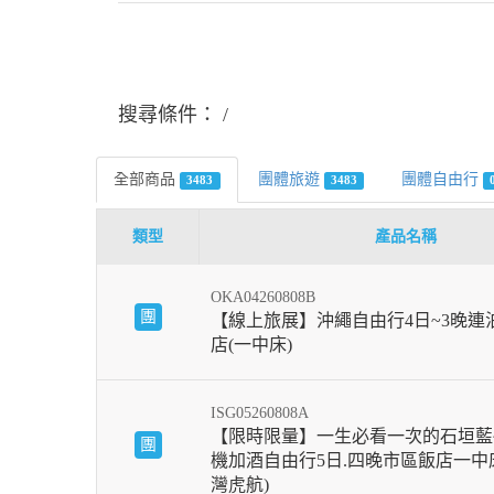
搜尋條件：
全部商品
團體旅遊
團體自由行
3483
3483
類型
產品名稱
OKA04260808B
團
【線上旅展】沖繩自由行4日~3晚連
店(一中床)
ISG05260808A
【限時限量】一生必看一次的石垣藍
團
機加酒自由行5日.四晚市區飯店一中床
灣虎航)