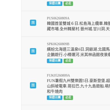
保證出團
必走
PUS06260809A
團
韓國首釜雙城６日.松島海上纜車.韓
藏市場.全州韓屋村.晉州城.甘川洞.
SPK06260809B
繽紛北海道三溫泉6日.洞爺湖.北國馬
團
企鵝遊行.小樽運河.米其林函館夜景
保證出團
必走
FUK05260809A
FUN暑假九州雙樂園5日.豪斯登堡.
團
山斜坡電車.哥拉巴.九十九島遊船.萌
和牛燒肉
保證出團
必走