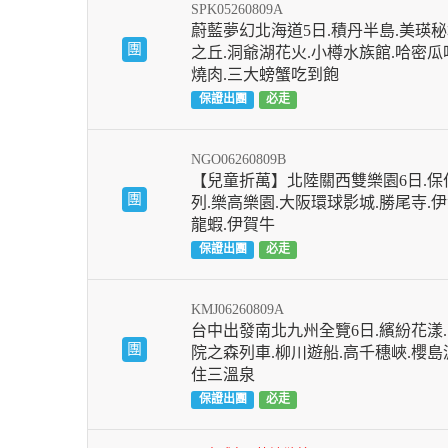
SPK05260809A
蔚藍夢幻北海道5日.積丹半島.美瑛秘
團
之丘.洞爺湖花火.小樽水族館.哈密瓜
燒肉.三大螃蟹吃到飽
保證出團
必走
NGO06260809B
【兒童折萬】北陸關西雙樂園6日.
團
列.樂高樂園.大阪環球影城.勝尾寺.
龍蝦.伊賀牛
保證出團
必走
KMJ06260809A
台中出發南北九州全覽6日.繽紛花漾.
團
院之森列車.柳川遊船.高千穗峽.櫻島
住三溫泉
保證出團
必走