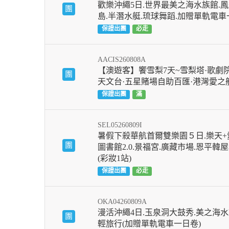
歡樂沖繩5日.世界最美之海水族館.鳳
團
島.半潛水艇.琉球舞蹈.加贈單軌電
保證出團
必走
AACIS260808A
【澳遊客】饗雪梨7天~雪梨塔·歌劇院
團
天文台·五星賭場自助百匯·港灣愛之
保證出團
滿
SEL05260809I
暑假下殺華航首爾雙樂園５日.樂天+
團
圖書館2.0.景福宮.廣藏市場.恩平韓
(彩妝1站)
保證出團
必走
OKA04260809A
漫活沖繩4日.玉泉洞大鼓秀.美之海水
團
輕旅行(加贈單軌電車一日卷)