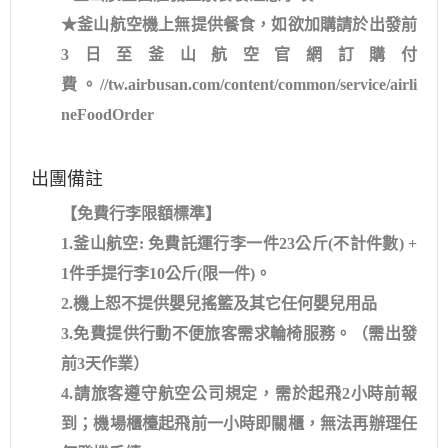
★釜山航空機上無提供餐食，如欲加購請於出發前
3日至釜山航空官網訂購付
費。//tw.airbusan.com/content/common/service/airli
neFoodOrder
出團備註
【免費行李限額標準】
1.釜山航空: 免費託運行李一件23公斤(不計件數) +
1件手提行李10公斤(限一件)。
2.機上恕不提供嬰兒搖籃及其它任何嬰兒用品
3.免費提供行動不便旅客需求輪椅服務。（需出發
前3天作業）
4.請旅客遵守航空公司規定，需於起飛2小時前報
到；機場櫃檯起飛前一小時即關櫃，無法再辦理任