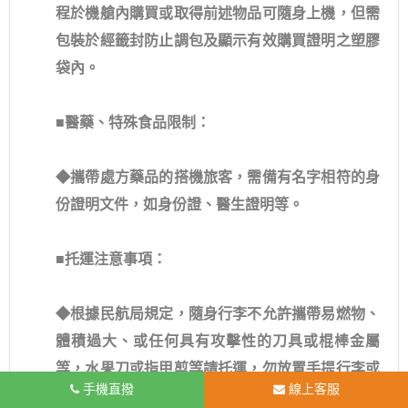
程於機艙內購買或取得前述物品可隨身上機，但需
包裝於經籤封防止調包及顯示有效購買證明之塑膠
袋內。
■
醫藥、特殊食品限制：
◆攜帶處方藥品的搭機旅客，需備有名字相符的身
份證明文件，如身份證、醫生證明等。
■
托運注意事項：
◆根據民航局規定，隨身行李不允許攜帶易燃物、
體積過大、或任何具有攻擊性的刀具或棍棒金屬
等，水果刀或指甲剪等請托運，勿放置手提行李或
手機直撥
線上客服
身上。收合起來超過25公分的棍棒金屬類均屬危險