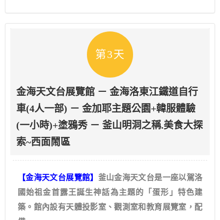
第3天
金海天文台展覽館 － 金海洛東江鐵道自行
車(4人一部) － 金加耶主題公園+韓服體驗
(一小時)+塗鴉秀 － 釜山明洞之稱.美食大探
索~西面鬧區
【金海天文台展覽館】
釜山金海天文台是一座以駕洛
國始祖金首露王誕生神話為主題的「蛋形」特色建
築。館內設有天體投影室、觀測室和教育展覽室，配