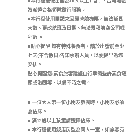
■本行程最低出團為16人以上 ( 含 ) ，台灣地區
將派遣合格領隊隨行服務。
■本行程使用團體來回經濟艙機票，無法延長
天數、更改航班及日期、無法累積航空公司哩
程數 。
■貼心提醒 如有特殊餐食者，請於出發前至少
七天(不含假日)告知承辦人員，以便提早為您
安排。
貼心提醒您:素食旅客建議自行準備些許素食罐
頭或泡麵等，以備不時之需。
■ 一位大人帶一位小朋友參團時，小朋友必須
為佔床。
■ 滿12歲以上孩童請選擇佔床。
■ 本行程使用飯店房型為兩人一室，如旅客有