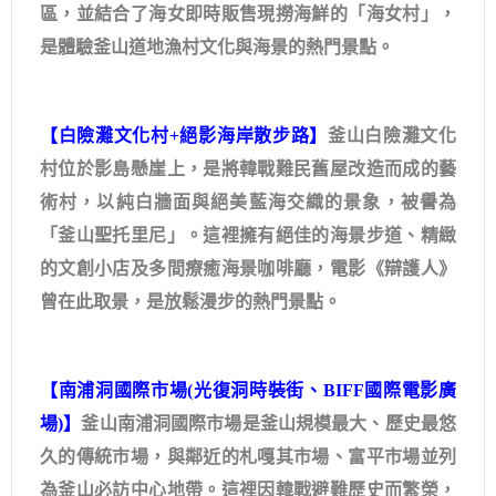
區，並結合了海女即時販售現撈海鮮的「海女村」，
是體驗釜山道地漁村文化與海景的熱門景點。
【白險灘文化村+絕影海岸散步路】
釜山白險灘文化
村位於影島懸崖上，是將韓戰難民舊屋改造而成的藝
術村，以純白牆面與絕美藍海交織的景象，被譽為
「釜山聖托里尼」。這裡擁有絕佳的海景步道、精緻
的文創小店及多間療癒海景咖啡廳，電影《辯護人》
曾在此取景，是放鬆漫步的熱門景點。
【南浦洞國際市場(光復洞時裝街、BIFF國際電影廣
場)】
釜山南浦洞國際市場是釜山規模最大、歷史最悠
久的傳統市場，與鄰近的札嘎其市場、富平市場並列
為釜山必訪中心地帶。這裡因韓戰避難歷史而繁榮，