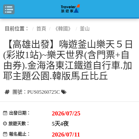
目前位置：
首頁
《韓國》
釜山
【高雄出發】嗨遊釜山樂天５日
(彩妝1站)~樂天世界(含門票+自
由券).金海洛東江鐵道自行車.加
耶主題公園.韓版馬丘比丘
團號：PUS05260725C
2026/07/25
出發日期：
5天4夜
旅遊天數：
2026/07/11
報名截止：