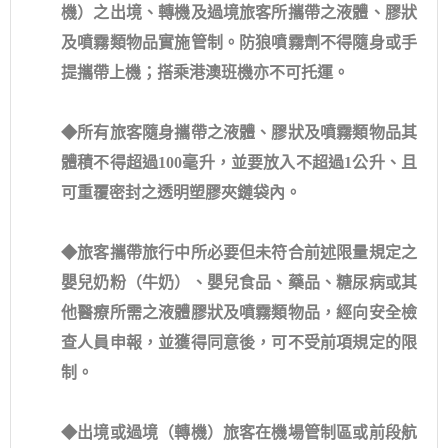
機）之出境、轉機及過境旅客所攜帶之液體、膠狀
及噴霧類物品實施管制。防狼噴霧劑不得隨身或手
提攜帶上機；搭乘港澳班機亦不可托運。
◆所有旅客隨身攜帶之液體、膠狀及噴霧類物品其
體積不得超過100毫升，並要放入不超過1公升、且
可重覆密封之透明塑膠夾鏈袋內。
◆旅客攜帶旅行中所必要但未符合前述限量規定之
嬰兒奶粉（牛奶）、嬰兒食品、藥品、糖尿病或其
他醫療所需之液體膠狀及噴霧類物品，經向安全檢
查人員申報，並獲得同意後，可不受前項規定的限
制。
◆出境或過境（轉機）旅客在機場管制區或前段航