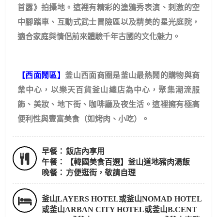
首露》拍攝地。這裡有精彩的塗鴉秀表演、刺激的空
中腳踏車、互動式武士冒險區以及精美的星光庭院，
適合家庭與情侶前來體驗千年古國的文化魅力。
【西面鬧區】
釜山西面商圈是釜山最熱鬧的購物與商
業中心，以樂天百貨釜山總店為中心，聚集潮流服
飾、美妝、地下街、咖啡廳及夜生活。這裡擁有極高
便利性與豐富美食（如烤肉、小吃）。
早餐：
飯店內享用
午餐：
【韓國美食百選】釜山道地豬肉湯飯
晚餐：
方便逛街，敬請自理
釜山LAYERS HOTEL或釜山NOMAD HOTEL
或釜山ARBAN CITY HOTEL或釜山B.CENT