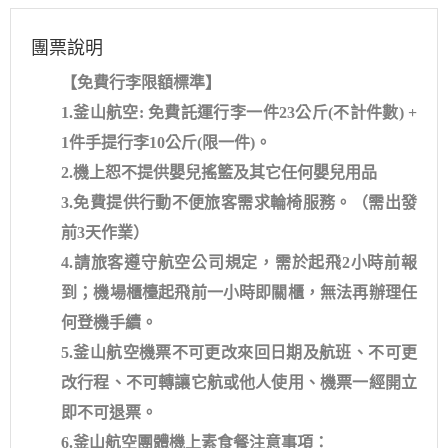
團票說明
【免費行李限額標準】
1.釜山航空: 免費託運行李一件23公斤(不計件數) +
1件手提行李10公斤(限一件)。
2.機上恕不提供嬰兒搖籃及其它任何嬰兒用品
3.免費提供行動不便旅客需求輪椅服務。（需出發
前3天作業）
4.請旅客遵守航空公司規定，需於起飛2小時前報
到；機場櫃檯起飛前一小時即關櫃，無法再辦理任
何登機手續。
5.釜山航空機票不可更改來回日期及航班、不可更
改行程、不可轉讓它航或他人使用、機票一經開立
即不可退票。
6.釜山航空團體機上素食餐注意事項：