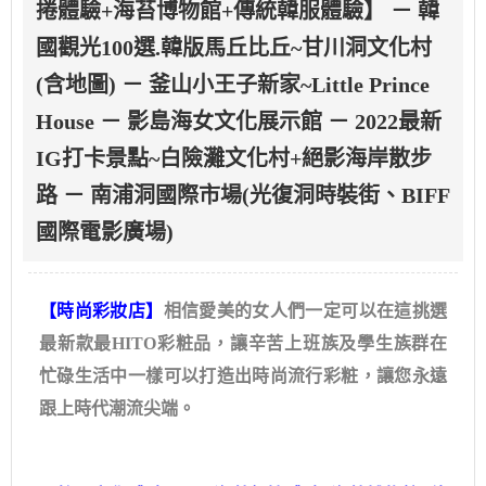
捲體驗+海苔博物館+傳統韓服體驗】 － 韓
國觀光100選.韓版馬丘比丘~甘川洞文化村
(含地圖) － 釜山小王子新家~Little Prince
House － 影島海女文化展示館 － 2022最新
IG打卡景點~白險灘文化村+絕影海岸散步
路 － 南浦洞國際市場(光復洞時裝街、BIFF
國際電影廣場)
【時尚彩妝店】
相信愛美的女人們一定可以在這挑選
最新款最HITO彩粧品，讓辛苦上班族及學生族群在
忙碌生活中一樣可以打造出時尚流行彩粧，讓您永遠
跟上時代潮流尖端。