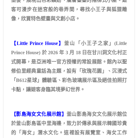
塑後，展現出色彩繽紛、層層疊疊的階梯式小屋。遊
客可漫步在迷宮般的巷弄間，尋找小王子與狐狸雕
像，欣賞特色壁畫與文創小店。
【Little Prince House】
釜山「小王子之家」(Little
Prince House) 於 2026 年 3 月 18 日在甘川洞文化村正
式開幕，是亞洲唯一官方授權的常設展館。館內以聖
修伯里經典童話為主題，設有「玫瑰花園」、沉浸式
「B612星球」體驗區、彩色玻璃展示區及絕佳拍照打
卡點，讓遊客身臨其境夢幻世界。
【影島海女文化展示館】
釜山影島海女文化展示館位
於釜山影島區中里海邊，致力於傳承與展示韓國珍貴
的「海女」潛水文化。這裡設有展覽室、海女工作