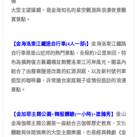
備
大型主望遠鏡，是金海知名的星空觀測與浪漫夜景觀
賞景點。
【金海洛東江鐵道自行車(4人一部)】
金海洛東江鐵路
自行車是釜山近郊的熱門景點，全程約3公里來回，特
色為橫跨復古舊鐵橋並飽覽洛東江河岸風光。園區內
結合了由廢棄隧道改建的紅酒洞窟，以及新村號列車
造型的咖啡廳，非常適合家庭親子或情侶造訪的浪漫
景點。
【金加耶主題公園+韓服體驗(一小時)+塗鴉秀】
釜山
金海伽倻主題公園是一座結合古伽倻歷史教育、文化
體驗與休閒娛樂的大型主題樂園，也是經典韓劇《金