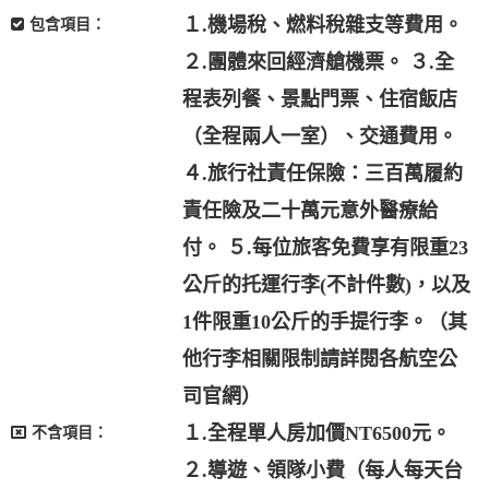
１.機場稅、燃料稅雜支等費用。
包含項目：
２.團體來回經濟艙機票。 ３.全
程表列餐、景點門票、住宿飯店
（全程兩人一室）、交通費用。
４.旅行社責任保險：三百萬履約
責任險及二十萬元意外醫療給
付。 ５.每位旅客免費享有限重23
公斤的托運行李(不計件數)，以及
1件限重10公斤的手提行李。（其
他行李相關限制請詳閱各航空公
司官網）
１.全程單人房加價NT6500元。
不含項目：
２.導遊、領隊小費（每人每天台