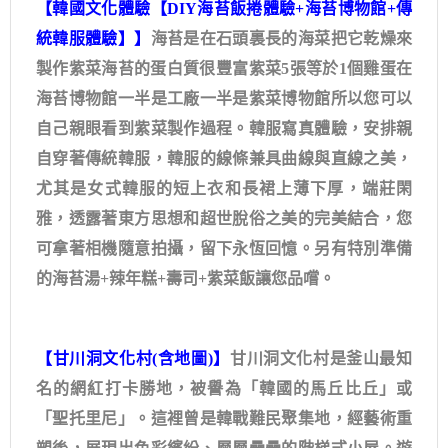
【韓國文化體驗【DIY海苔飯捲體驗+海苔博物館+傳
統韓服體驗】】
海苔是在石頭裏長的海菜把它乾燥來
製作紫菜海苔的蛋白質很豐富紫菜5張等於1個雞蛋在
海苔博物館一半是工廠一半是紫菜博物館所以您可以
自己親眼看到紫菜製作過程。韓服寫真體驗，安排親
自穿著傳統韓服，韓服的線條兼具曲線與直線之美，
尤其是女式韓服的短上衣和長裙上薄下厚，端莊閑
雅，透露著東方思想和超世脫俗之美的完美結合，您
可拿著相機隨意拍攝，留下永恆回憶。另有特別準備
的海苔湯+辣年糕+壽司+紫菜飯讓您品嚐。
【甘川洞文化村(含地圖)】
甘川洞文化村是釜山最知
名的網紅打卡勝地，被譽為「韓國的馬丘比丘」或
「聖托里尼」。這裡曾是韓戰難民聚集地，經藝術重