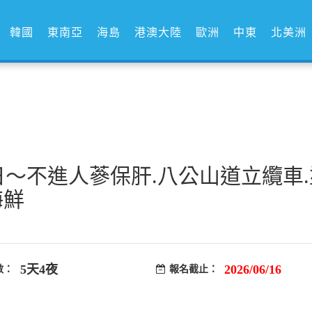
韓國
東南亞
海島
港澳大陸
歐洲
中東
北美洲
日～不進人蔘保肝.八公山道立纜車.
海鮮
5天4夜
2026/06/16
數：
報名截止：