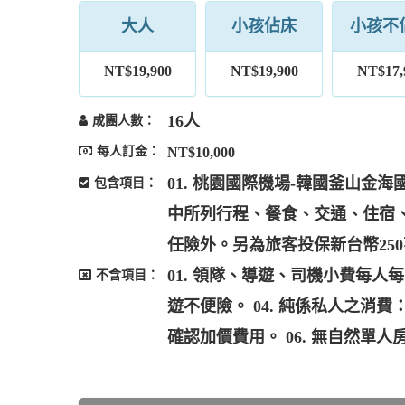
大人
小孩佔床
小孩不
NT$19,900
NT$19,900
NT$17,
16人
成團人數：
每人訂金：
NT$10,000
01. 桃園國際機場-韓國釜山金海
包含項目：
中所列行程、餐食、交通、住宿、門
任險外。另為旅客投保新台幣25
01. 領隊、導遊、司機小費每人每日
不含項目：
遊不便險。 04. 純係私人之消
確認加價費用。 06. 無自然