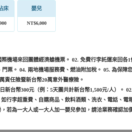
佔床
嬰兒
900
NT$6,000
國際機場來回團體經濟艙機票。 02. 免費行李託運來回各1件
票。 04. 兩地機場服務費、燃油附加稅。 05. 為
0萬責任險暨新台幣20萬意外醫療險。
新台幣300元（例：5天團共計新台幣1,500元/人）。 02
費：如行李超重費、自購商品、飲料酒類、洗衣、電話、電報及
單人房，若為一大人或一大人加一嬰兒參加，請洽業務確認加