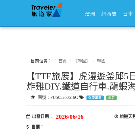
澳洲
紐西蘭
日本
目前位置：
首頁
《韓國》
韓國
【TTE旅展】虎漫遊釜邱5
炸雞DIY.鐵道自行車.龍蝦
團號：PUS05260616G
保證出發
必走
2026/06/16
出發日期：
旅遊天
售價：