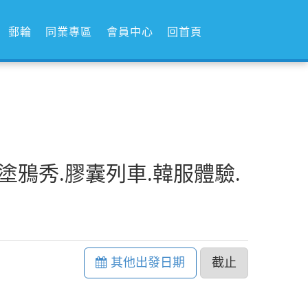
郵輪
同業專區
會員中心
回首頁
塗鴉秀.膠囊列車.韓服體驗.
其他出發日期
截止