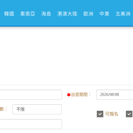
韓國
東南亞
海島
港澳大陸
歐洲
中東
北美洲
出發期間：
數：
可報名