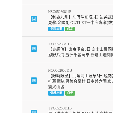
HSG05260811B
【制霸九州】別府湯布院5日.最美武
團
見學.金鱗湖.OUTLET一中床專案(
保證出團
必走
TYO05260811A
團
【泰超值】東京溫泉5日.富士山景觀纜
忍野八海.豐洲千客萬來.新倉山淺間
NGO05260811B
【限時限量】北陸高山溫泉5日.燒肉
團
推薦景點.最美合掌村.日本兼六園.東
寶犬山城
保證出團
必走
TYO05260811B
團