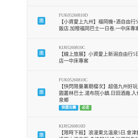
FUK05260810D
團
【小資愛上九州】福岡機+酒自由行5
飯店.加贈福岡巴士一日卷.一中床專
KIJ05260810C
團
【線上旅展】小資愛上新潟自由行5
店一中床專案
FUK05260810C
【快閃限量暑期檔次】超值九州好玩
團
園叢林巴士.湯布院小鎮.日田酒廠.
泉鄉
保證出團
必走
KIJ05260810D
【限時下殺】浪漫東北溫泉5日.會津鐵
團