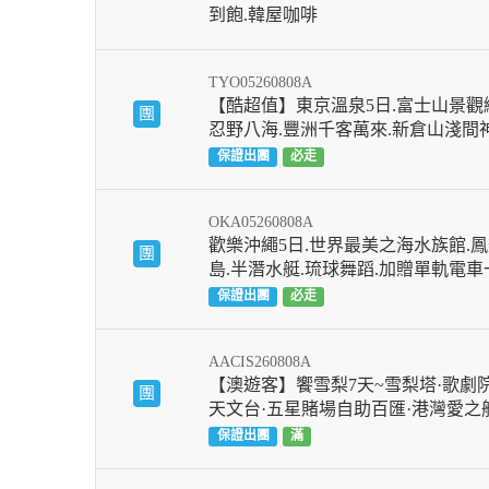
到飽.韓屋咖啡
TYO05260808A
【酷超值】東京溫泉5日.富士山景觀纜
團
忍野八海.豐洲千客萬來.新倉山淺間
保證出團
必走
OKA05260808A
歡樂沖繩5日.世界最美之海水族館.鳳
團
島.半潛水艇.琉球舞蹈.加贈單軌電
保證出團
必走
AACIS260808A
【澳遊客】饗雪梨7天~雪梨塔·歌劇院
團
天文台·五星賭場自助百匯·港灣愛之
保證出團
滿