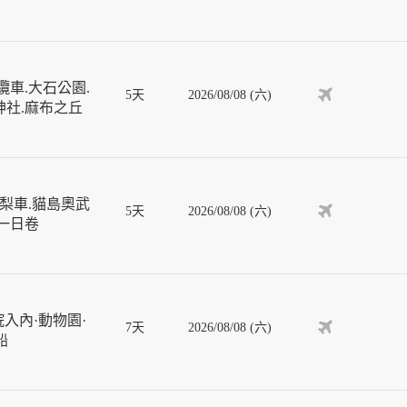
車.大石公園.
5天
2026/08/08 (六)
神社.麻布之丘
梨車.貓島奧武
5天
2026/08/08 (六)
車一日卷
入內·動物園·
7天
2026/08/08 (六)
船