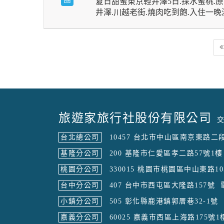
夏日甜蜜東京輕井澤5日.採水蜜桃.原
井澤.川越老街.燒肉吃到飽.入住一
旅遊家旅行社股份有限公司
交
台北總公司
10457 台北市中山區南京東路二段
基隆分公司
200 基隆市仁愛區孝二路57號1樓
桃園分公司
330015 桃園市桃園區中山東路10
台中分公司
407 台中市西屯區大隆路157號
小鎮分公司
505 彰化縣鹿港鎮郭厝巷32-1號
嘉義分公司
60025 嘉義市西區上海路175號1