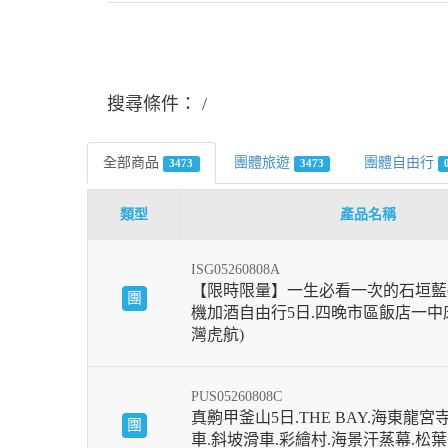
搜尋條件：
全部商品
團體旅遊
團體自由行
3473
3473
類型
產品名稱
ISG05260808A
【限時限量】一生必看一次的石垣藍
團
機加酒自由行5日.四晚市區飯店一中床
灣虎航)
PUS05260808C
真齁甲釜山5日.THE BAY.海東龍宮
團
車.斜坡滑車.彩繪村.海景汗蒸幕.松