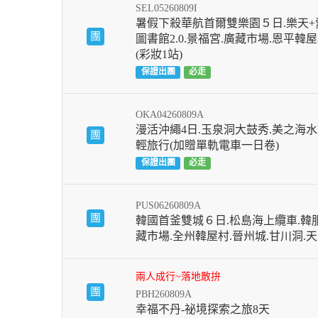
SEL05260809I
暑假下殺華航首爾雙樂園５日.樂天+
團
圖書館2.0.景福宮.廣藏市場.恩平韓
(彩妝1站)
保證出團
必走
OKA04260809A
漫活沖繩4日.玉泉洞大鼓秀.美之海水
團
輕旅行(加贈單軌電車一日卷)
保證出團
必走
PUS06260809A
團
韓國首釜雙城６日.松島海上纜車.韓
藏市場.全州韓屋村.晉州城.甘川洞.
兩人成行~落地散拚
團
PBH260809A
幸福不丹-祕境探索之旅8天