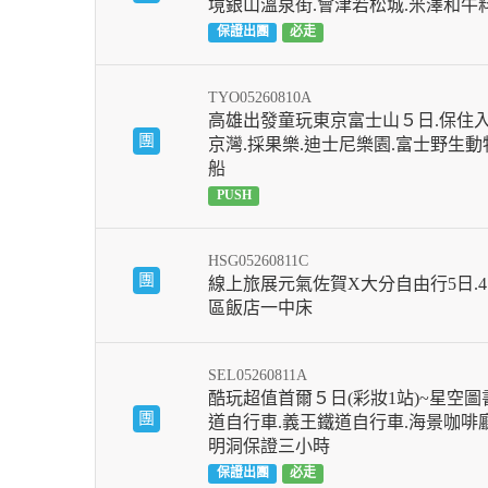
境銀山溫泉街.會津若松城.米澤和牛料
保證出團
必走
TYO05260810A
高雄出發童玩東京富士山５日.保住入住
團
京灣.採果樂.迪士尼樂園.富士野生動
船
PUSH
HSG05260811C
團
線上旅展元氣佐賀X大分自由行5日.
區飯店一中床
SEL05260811A
酷玩超值首爾５日(彩妝1站)~星空圖書
團
道自行車.義王鐵道自行車.海景咖啡廳
明洞保證三小時
保證出團
必走