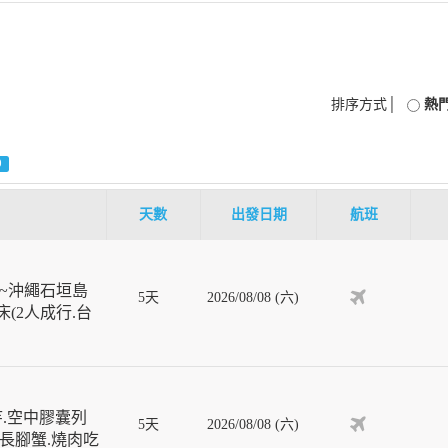
排序方式│
熱
0
天數
出發日期
航班
~沖繩石垣島
5天
2026/08/08 (六)
(2人成行.台
寺.空中膠囊列
5天
2026/08/08 (六)
葉長腳蟹.燒肉吃