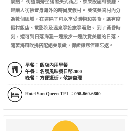
景點。 街道兩旁坐落著美式商店、娛樂設施和餐廳，
是讓人彷彿置身海外的時尚度假村。 美濱美國村內分
為數個區域，在這除了可以享受購物和美食，還有度
假村飯店、電影院及溫泉等設施等著您。 到了黃昏時
刻，還可到日落海灘一邊散步一邊欣賞美麗的日落，
隨著海風吹拂搭配絕美景緻，保證讓您流連忘返。
早餐：
飯店內用早餐
午餐：
名護風味餐日幣2000
晚餐：
方便逛街，敬請自理
Hotel Sun Queen TEL：098-869-6600