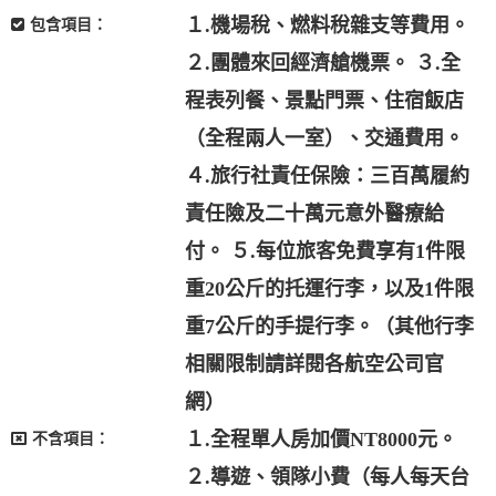
１.機場稅、燃料稅雜支等費用。
包含項目：
２.團體來回經濟艙機票。 ３.全
程表列餐、景點門票、住宿飯店
（全程兩人一室）、交通費用。
４.旅行社責任保險：三百萬履約
責任險及二十萬元意外醫療給
付。 ５.每位旅客免費享有1件限
重20公斤的托運行李，以及1件限
重7公斤的手提行李。（其他行李
相關限制請詳閱各航空公司官
網）
１.全程單人房加價NT8000元。
不含項目：
２.導遊、領隊小費（每人每天台