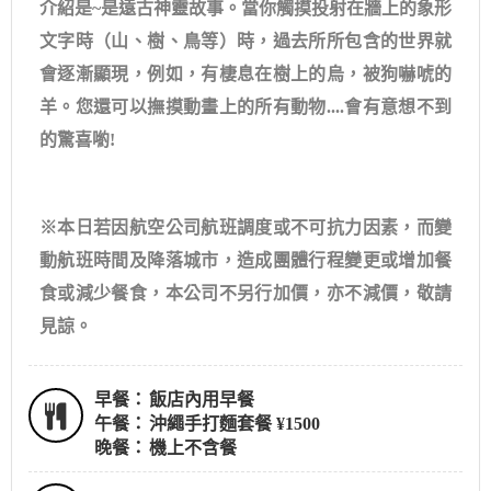
介紹是~是遠古神靈故事。當你觸摸投射在牆上的象形
文字時（山、樹、鳥等）時，過去所所包含的世界就
會逐漸顯現，例如，有棲息在樹上的烏，被狗嚇唬的
羊。您還可以撫摸動畫上的所有動物....會有意想不到
的驚喜喲!
※本日若因航空公司航班調度或不可抗力因素，而變
動航班時間及降落城市，造成團體行程變更或增加餐
食或減少餐食，本公司不另行加價，亦不減價，敬請
見諒。
早餐：
飯店內用早餐
午餐：
沖繩手打麵套餐 ¥1500
晚餐：
機上不含餐