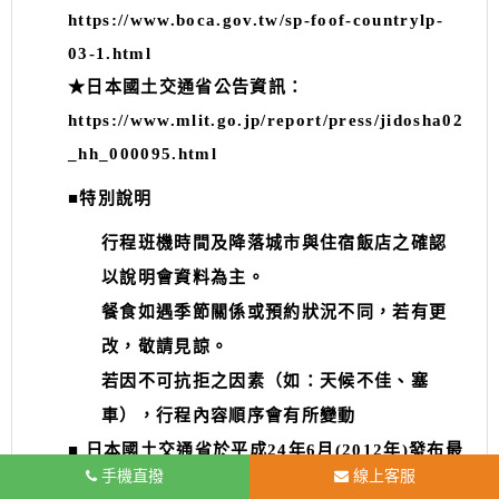
https://www.boca.gov.tw/sp-foof-countrylp-
03-1.html
★日本國土交通省公告資訊：
https://www.mlit.go.jp/report/press/jidosha02
_hh_000095.html
■特別說明
行程班機時間及降落城市與住宿飯店之確認
以說明會資料為主。
餐食如遇季節關係或預約狀況不同，若有更
改，敬請見諒。
若因不可抗拒之因素（如：天候不佳、塞
車），行程內容順序會有所變動
■ 日本國土交通省於平成24年6月(2012年)發布最
手機直撥
線上客服
新規定，每日行車時間不得超過10小時（以自車