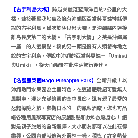
【古宇利島大橋】
跨越美麗湛藍海洋且約2公里的大
橋，連接著屋我地島及擁有沖繩版亞當與夏娃神話傳
說的古宇利島。僅次於伊良部大橋，是沖繩縣內連接
離島長度第二的大橋。「古宇利大橋」之美是沖繩屬
一屬二的人氣景點。橋的另一頭是擁有人類發祥地之
說的古宇利島，傳說中沖繩的亞當與夏娃－「Uminai
與Umiki」，從天而降後在此生活繁衍後代。
【名護鳳梨園Nago Pineapple Park】
全新升級！以
沖繩熱門水果園為主要特色，在這裡體驗超可愛無人
鳳梨車、漫步充滿綠意的空中長廊，還有親子最愛的
恐龍探險之旅，參觀日本唯一的鳳梨酒廠。您也可品
嚐各種用鳳梨專賣店的原創甜點和飲料放鬆身心！ 絕
對是親子旅遊的全新選擇，大小朋友都可以在此玩得
盡興，公園內部就像海外叢林一樣，種植了許多熱帶