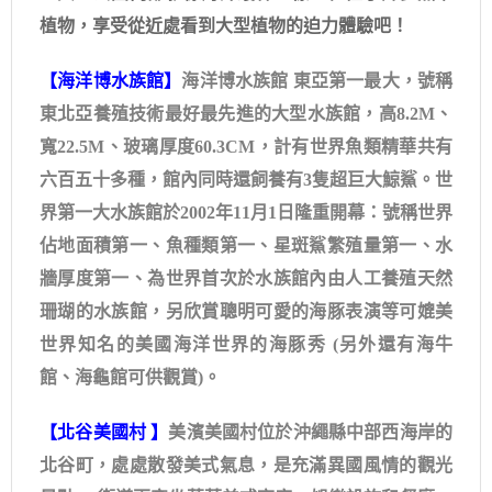
植物，享受從近處看到大型植物的迫力體驗吧！
【
海洋博水族館
】
海洋博水族館 東亞第一最大，號稱
東北亞養殖技術最好最先進的大型水族館，高8.2M、
寬22.5M、玻璃厚度60.3CM，計有世界魚類精華共有
六百五十多種，館內同時還飼養有3隻超巨大鯨鯊。世
界第一大水族館於2002年11月1日隆重開幕：號稱世界
佔地面積第一、魚種類第一、星斑鯊繁殖量第一、水
牆厚度第一、為世界首次於水族館內由人工養殖天然
珊瑚的水族館，另欣賞聰明可愛的海豚表演等可媲美
世界知名的美國海洋世界的海豚秀 (另外還有海牛
館、海龜館可供觀賞)。
【北谷美國村 】
美濱美國村位於沖繩縣中部西海岸的
北谷町，處處散發美式氣息，是充滿異國風情的觀光