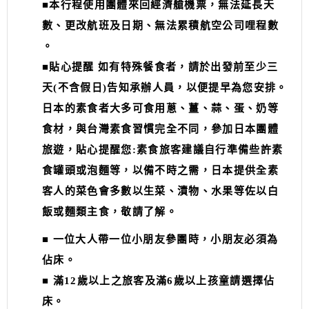
■
本行程使用團體來回經濟艙機票，無法延長天
數、更改航班及日期、無法累積航空公司哩程數
。
■貼心提醒 如有特殊餐食者，請於出發前至少三
天(不含假日)告知承辦人員，以便提早為您安排。
日本的素食者大多可食用蔥、薑、蒜、蛋、奶等
食材，與台灣素食習慣完全不同，參加日本團體
旅遊，貼心提醒您:素食旅客建議自行準備些許素
食罐頭或泡麵等，以備不時之需，日本提供全素
客人的菜色會多數以生菜、漬物、水果等佐以白
飯或麵類主食，敬請了解。
■ 一位大人帶一位小朋友參團時，小朋友必須為
佔床。
■ 滿12歲以上之旅客及滿6歲以上孩童請選擇佔
床。