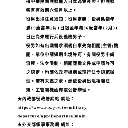
持中華民國護照進入日本為免簽證。但護照
需有有效期六個月以上。
役男出境注意須知：役男定義：役男係指年
滿19歲當年1月1日起至年滿36歲當年12月31
日止尚未履行兵役義務男子。
役男如有出國需求須親自事先向相關(主管)機
關、單位申請短期出境許可，有關役男申請
流程、法令限制，相關應備文件或申請許可
之認定，均應依政府機構或現行法令規範辦
理。若有未盡之處，悉依役男出境相關法
規、主管關機函釋或公告辦理。
★內政部役政署網站 網址：
https://www.ris.gov.tw/military-
departure/app/Departure/main
★外交部領事事務局 網址：