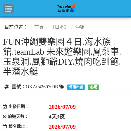
目前位置：
首頁
《日本》
沖繩
FUN沖繩雙樂園４日.海水族
館.teamLab 未來遊樂園.鳳梨車.
玉泉洞.風獅爺DIY.燒肉吃到飽.
半潛水艇
團號：OKA04260709B
保證出發
必走
2026/07/09
出發日期：
4天3夜
旅遊天數：
2026/07/09
報名截止：