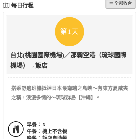
每日行程
第1天
台北(桃園國際機場)／那霸空港（琉球國際
機場）→飯店
搭乘舒適班機抵達日本最南端之島嶼～有東方夏威夷
之稱，浪漫多情的～琉球群島【沖繩】。
早餐：
X
午餐：
機上不含餐
晚餐：
飯店自助餐