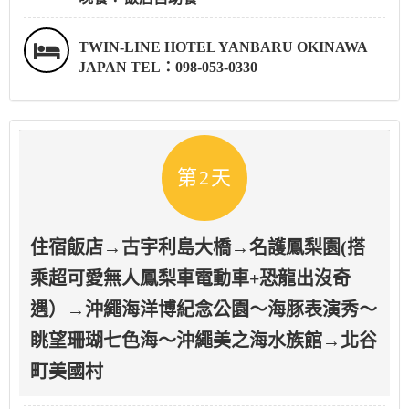
TWIN-LINE HOTEL YANBARU OKINAWA
JAPAN TEL：098-053-0330
第2天
住宿飯店→古宇利島大橋→名護鳳梨園(搭
乘超可愛無人鳳梨車電動車+恐龍出沒奇
遇）→沖繩海洋博紀念公園～海豚表演秀～
眺望珊瑚七色海～沖繩美之海水族館→北谷
町美國村