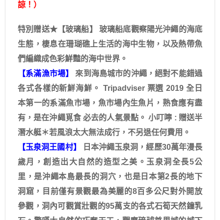
諒！）
特別贈送★【玻璃船】 玻璃船底觀察陽光沖繩的海底
生態，棲息在珊瑚礁上生活的海中生物，以及熱帶魚
們編織成色彩鮮豔的海中世界。
【系滿漁市場】
來到海島城市的沖繩，絕對不能錯過
各式各樣的新鮮海鮮。 Tripadviser 票選 2019 全日
本第一的系滿魚市場，魚市場內生魚片，熟食應有盡
有，是在沖繩覓食 必去的人氣景點。 小叮嚀 : 贈送半
潛水艇＊若風浪太大無法成行，不另退任何費用。
【玉泉洞王國村】
日本沖繩玉泉洞，經歷30萬年漫長
歲月，創造出大自然的造型之美。玉泉洞全長5公
里，是沖繩本島最長的洞穴，也是日本第2長的地下
洞窟，目前僅有景觀最為美麗的8百多公尺對外開放
參觀，洞內可觀賞壯觀的95萬支的各式石筍天然鐘乳