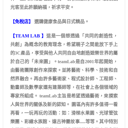
光客至此許願納福，祈求平安。
【免稅店】
選購健康食品與日式精品。
【TEAM LAB 】
這是一個想透過「共同的創造性，
共創」為概念的教育理念，希望親子之間能放下手上
的3C產品，享受與他人共同自由地創造遊樂世界的屬
於自己的「未來園」。teamLab是自2001年起開始，
由藝術團隊創作來探索。並將藝術、科學、技術和自
然界融合。再由許多藝術家、程式設計師、工程師、
動畫師及數學家還有建築師等，在社會上各個領域的
專家所組成。 teamLab主旨是希望透過藝術，來摸索
人與世界的關係及新的認知。 園區內有許多值得一看
再看，一玩再玩的活動：如：滑梯水果園、光球管弦
樂團、彩繪水族館、遠古神靈故事.....等等。其中特別