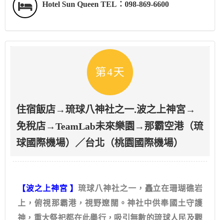
Hotel Sun Queen TEL：098-869-6600
第4天
住宿飯店→琉球八神社之一.波之上神宮→
免稅店→TeamLab未來樂園→那霸空港（琉
球國際機場）／台北（桃園國際機場）
【波之上神宮 】
琉球八神社之一，矗立在珊瑚礁岩
上，俯視那霸港，視野遼闊。神社中供奉國土守護
神，重大祭祀都在此舉行，吸引無數的琉球人民及觀