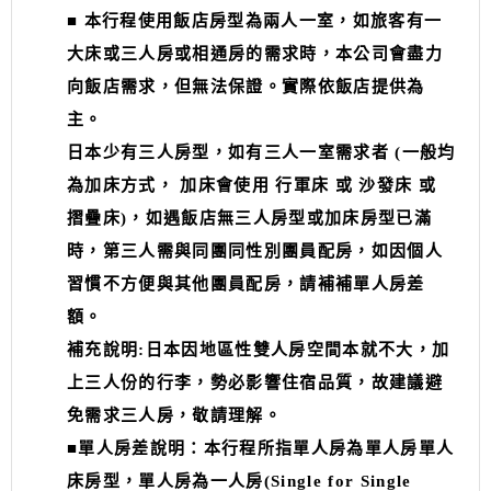
■ 本行程使用飯店房型為兩人一室，如旅客有一
大床或三人房或相通房的需求時，本公司會盡力
向飯店需求，但無法保證。實際依飯店提供為
主。
日本少有三人房型，如有三人一室需求者 (一般均
為加床方式， 加床會使用 行軍床 或 沙發床 或
摺疊床)，如遇飯店無三人房型或加床房型已滿
時，第三人需與同團同性別團員配房，如因個人
習慣不方便與其他團員配房，請補補單人房差
額。
補充說明:日本因地區性雙人房空間本就不大，加
上三人份的行李，勢必影響住宿品質，故建議避
免需求三人房，敬請理解。
■單人房差說明：本行程所指單人房為單人房單人
床房型，單人房為一人房(Single for Single