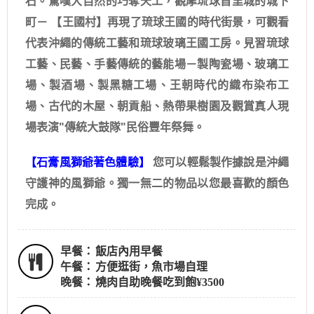
石。驚嘆大自然的巧奪天工，觀摩琉球首里城的城下
町－ 【王國村】再現了琉球王國的時代街景，可觀看
代表沖繩的傳統工藝和琉球玻璃王國工房。見習琉球
工藝、民藝、手藝傳統的藝能場－製陶瓷場、玻璃工
場、製酒場、製黑糖工場、王朝時代的織布染布工
場、古代的木屋、朝貢船、熱帶果樹園及觀賞真人現
場表演"傳統大鼓隊"民俗豐年祭舞。
【石膏風獅爺著色體驗】
您可以輕鬆製作據說是沖繩
守護神的風獅爺。獨一無二的物品以您最喜歡的顏色
完成。
早餐：
飯店內用早餐
午餐：
方便逛街，魚市場自理
晚餐：
燒肉自助晚餐吃到飽¥3500