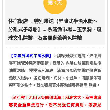
第3天
住宿飯店→ 特別贈送【昇降式半潛水艇～
分離式子母船】→系滿漁市場→玉泉洞．琉
球文化體驗→石膏風獅爺著色體驗
【 新型昇降式半潛水艇】
出海後緩駛至近海，途中貴
客可飽覽沖繩海港風情；遊艇的 內艙在船體到定點後
油壓潛降，慢慢深入海底，清澈可見的艷麗絕倫也漸
漸映入眼界， 各色珊瑚、海葵、小丑魚、海麒麟等可
親可愛的生命，就在觀景窗外蓬勃鋪展得無際 無邊。
（※行程上若因天災關係或海上風浪太大，為考慮旅
客安全至無法成行，恕不另退任何費用，敬請見