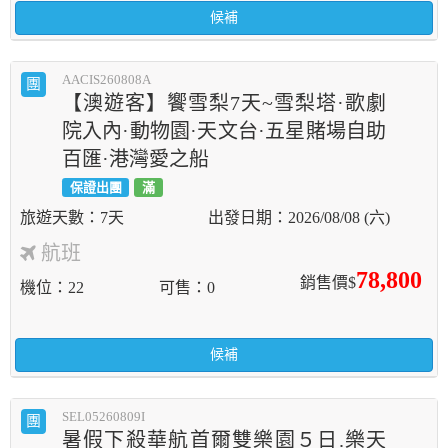
候補
AACIS260808A
團
【澳遊客】饗雪梨7天~雪梨塔·歌劇
院入內·動物園·天文台·五星賭場自助
百匯·港灣愛之船
保證出團
滿
7天
2026/08/08 (六)
航班
78,800
銷售價$
機位
22
可售
0
候補
SEL05260809I
團
暑假下殺華航首爾雙樂園５日.樂天