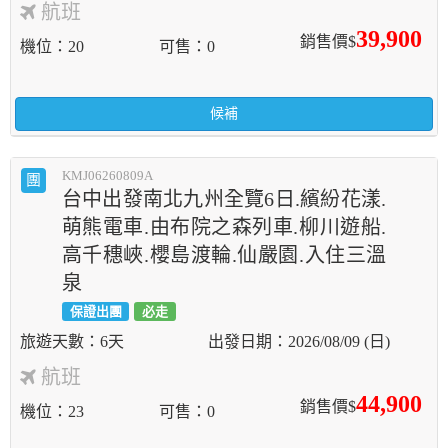
航班
39,900
銷售價$
機位
20
可售
0
候補
KMJ06260809A
團
台中出發南北九州全覽6日.繽紛花漾.
萌熊電車.由布院之森列車.柳川遊船.
高千穗峽.櫻島渡輪.仙嚴園.入住三溫
泉
保證出團
必走
6天
2026/08/09 (日)
航班
44,900
銷售價$
機位
23
可售
0