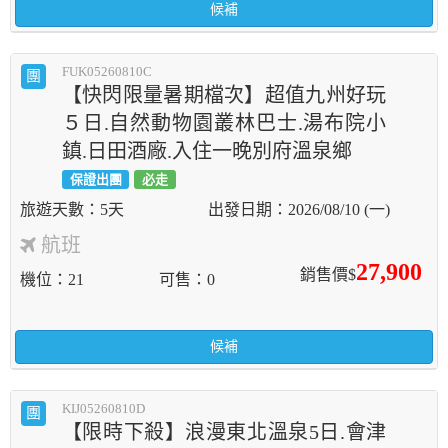
候補
FUK05260810C
團
【快閃限量暑期檔次】超值九州好玩
５日.自然動物園叢林巴士.湯布院小
鎮.日田酒廠.入住一晚別府溫泉鄉
保證出團
必走
5天
2026/08/10 (一)
航班
27,900
銷售價$
機位
21
可售
0
候補
KIJ05260810D
團
【限時下殺】浪漫東北溫泉5日.會津