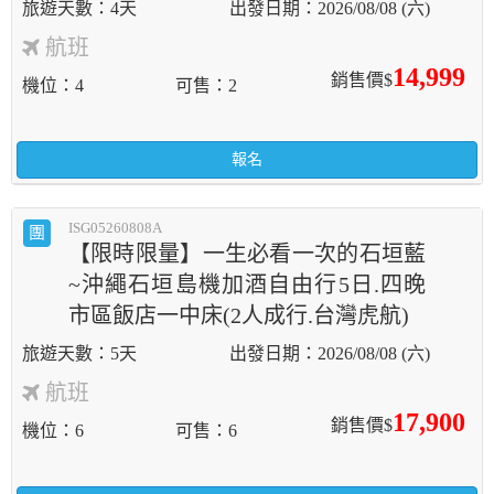
4天
2026/08/08 (六)
航班
14,999
銷售價$
機位
4
可售
2
報名
ISG05260808A
團
【限時限量】一生必看一次的石垣藍
~沖繩石垣島機加酒自由行5日.四晚
市區飯店一中床(2人成行.台灣虎航)
5天
2026/08/08 (六)
航班
17,900
銷售價$
機位
6
可售
6