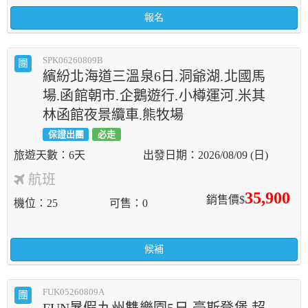
報名
SPK06260809B
團
繽紛北海道三溫泉6日.洞爺湖.北國馬
場.函館朝市.企鵝遊行.小樽運河.米其
林函館夜景纜車.熊牧場
保證出團
必走
6天
2026/08/09 (日)
航班
35,900
銷售價$
機位
25
可售
0
候補
FUK05260809A
團