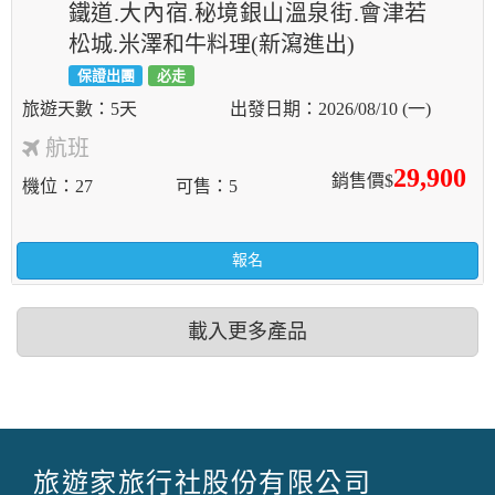
鐵道.大內宿.秘境銀山溫泉街.會津若
松城.米澤和牛料理(新瀉進出)
保證出團
必走
5天
2026/08/10 (一)
航班
29,900
銷售價$
機位
27
可售
5
報名
載入更多產品
旅遊家旅行社股份有限公司