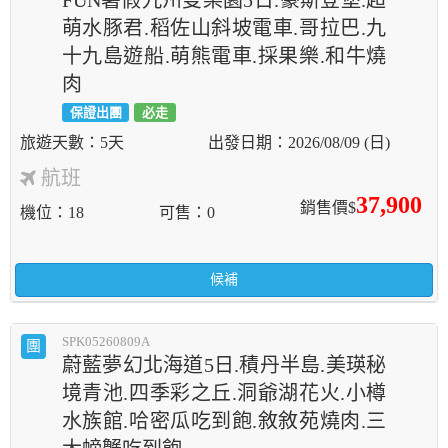
FUN暑假九州雙樂園5日.豪斯登堡.超
萌水豚君.稻佐山斜坡電車.哥拉巴.九
十九島遊船.萌熊電車.採果樂.和牛燒
肉
保證出團
必走
5天
2026/08/09 (日)
航班
37,900
銷售價$
機位
18
可售
0
候補
SPK05260809A
團
蔚藍夢幻北海道5日.積丹半島.美瑛秘
境青池.四季彩之丘.洞爺湖花火.小樽
水族館.哈密瓜吃到飽.敘敘苑燒肉.三