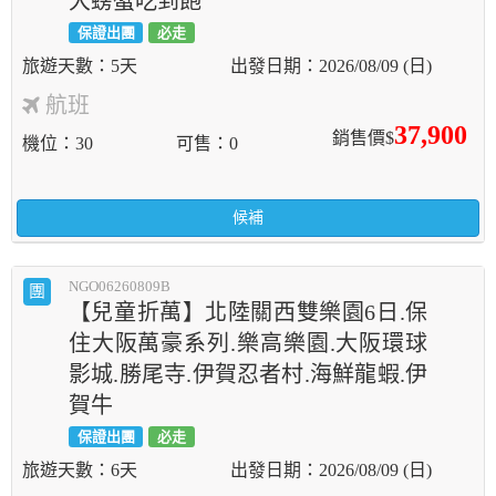
大螃蟹吃到飽
保證出團
必走
5天
2026/08/09 (日)
航班
37,900
銷售價$
機位
30
可售
0
候補
NGO06260809B
團
【兒童折萬】北陸關西雙樂園6日.保
住大阪萬豪系列.樂高樂園.大阪環球
影城.勝尾寺.伊賀忍者村.海鮮龍蝦.伊
賀牛
保證出團
必走
6天
2026/08/09 (日)