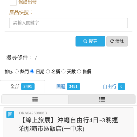
保證出發
產品快搜：
搜尋
清除
搜尋條件：
3491
3491
0
OKA04260808B
團
【線上旅展】沖繩自由行4日~3晚連
泊那霸市區飯店(一中床)