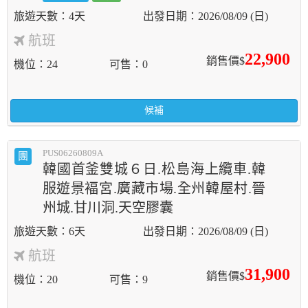
4天
2026/08/09 (日)
航班
22,900
銷售價$
機位
24
可售
0
候補
PUS06260809A
團
韓國首釜雙城６日.松島海上纜車.韓
服遊景褔宮.廣藏市場.全州韓屋村.晉
州城.甘川洞.天空膠囊
6天
2026/08/09 (日)
航班
31,900
銷售價$
機位
20
可售
9