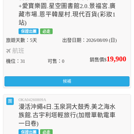
+愛寶樂園.星空圖書館2.0.景福宮.廣
藏市場.恩平韓屋村.現代百貨(彩妝1
站)
保證出團
必走
5天
2026/08/09 (日)
航班
19,900
銷售價$
機位
31
可售
0
候補
OKA04260809A
團
漫活沖繩4日.玉泉洞大鼓秀.美之海水
族館.古宇利塔輕旅行(加贈單軌電車
一日卷)
保證出團
必走