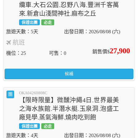
纜車.大石公園.忍野八海.豐洲千客萬
來.新倉山淺間神社.麻布之丘
保證出團
必走
5天
2026/08/08 (六)
航班
27,900
銷售價$
機位
25
可售
0
候補
OKA04260808C
團
【限時限量】微醺沖繩4日.世界最美
之海水族館.半潛水艇.玉泉洞.泡盛工
廠見學.蒸氣海鮮.燒肉吃到飽
保證出團
必走
4天
2026/08/08 (六)