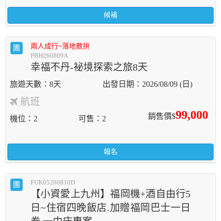
候補
兩人成行~落地散拚
團
PBH260809A
幸福不丹-祕境探索之旅8天
8天
2026/08/09 (日)
航班
99,000
銷售價$
機位
2
可售
2
報名
FUK05260810D
團
【小資愛上九州】福岡機+酒自由行5
日~住宿四晚飯店.加贈福岡巴士一日