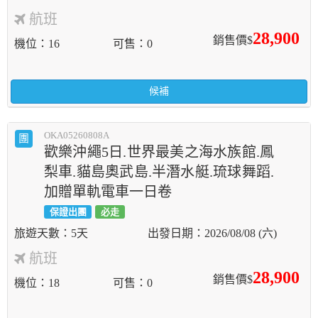
航班
28,900
銷售價$
機位
16
可售
0
候補
OKA05260808A
團
歡樂沖繩5日.世界最美之海水族館.鳳
梨車.貓島奧武島.半潛水艇.琉球舞蹈.
加贈單軌電車一日卷
保證出團
必走
5天
2026/08/08 (六)
航班
28,900
銷售價$
機位
18
可售
0