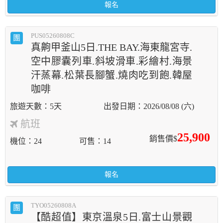
報名
PUS05260808C
團
真齁甲釜山5日.THE BAY.海東龍宮寺.
空中膠囊列車.斜坡滑車.彩繪村.海景
汗蒸幕.松葉長腳蟹.燒肉吃到飽.韓屋
咖啡
5天
2026/08/08 (六)
航班
25,900
銷售價$
機位
24
可售
14
報名
TYO05260808A
團
【酷超值】東京溫泉5日.富士山景觀