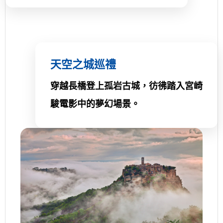
天空之城巡禮
穿越長橋登上孤岩古城，彷彿踏入宮崎
駿電影中的夢幻場景。