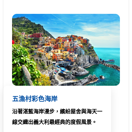
五漁村彩色海岸
沿著湛藍海岸漫步，繽紛屋舍與海天一
線交織出義大利最經典的度假風景。