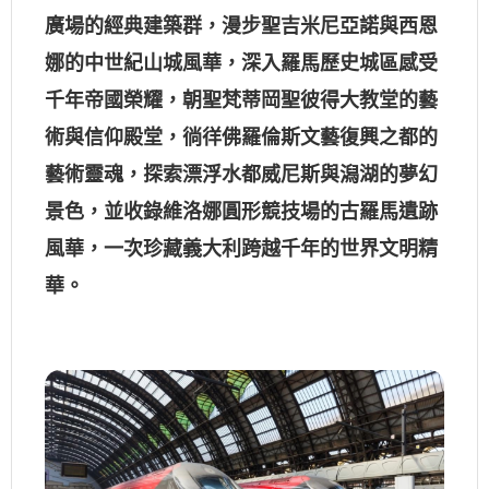
廣場的經典建築群，漫步聖吉米尼亞諾與西恩
娜的中世紀山城風華，深入羅馬歷史城區感受
千年帝國榮耀，朝聖梵蒂岡聖彼得大教堂的藝
術與信仰殿堂，徜徉佛羅倫斯文藝復興之都的
藝術靈魂，探索漂浮水都威尼斯與潟湖的夢幻
景色，並收錄維洛娜圓形競技場的古羅馬遺跡
風華，一次珍藏義大利跨越千年的世界文明精
華。