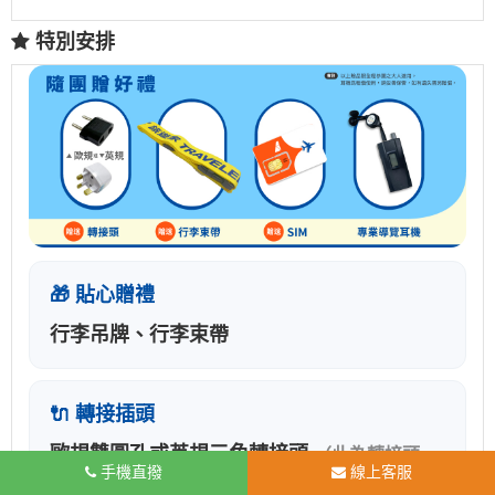
特別安排
🎁 貼心贈禮
行李吊牌、行李束帶
🔌 轉接插頭
歐規雙圓孔或英規三角轉接頭
（此為轉接頭，
手機直撥
線上客服
非變壓器，無變壓功能）