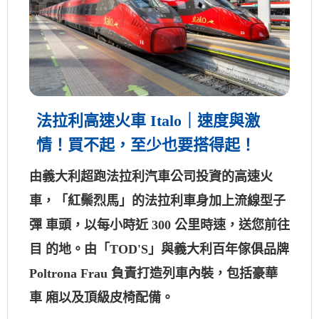
法拉利高速火車 Italo｜速度與激
情！買不起，至少也要搭得起！
由義大利超跑法拉利汽車公司投資的高速火
車，「紅鬃烈馬」的法拉利車身加上流線型子
彈 車頭，以每小時近 300 公里時速，送您前往
目 的地。由「TOD'S」與義大利百年傢俱品牌
Poltrona Frau 負責打造列車內裝，包括豪華
車 廂以及頂級皮椅配備。