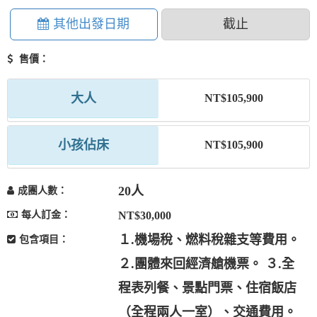
其他出發日期
截止
售價：
大人
NT$105,900
小孩佔床
NT$105,900
20人
成團人數：
每人訂金：
NT$30,000
１.機場稅、燃料稅雜支等費用。
包含項目：
２.團體來回經濟艙機票。 ３.全
程表列餐、景點門票、住宿飯店
（全程兩人一室）、交通費用。