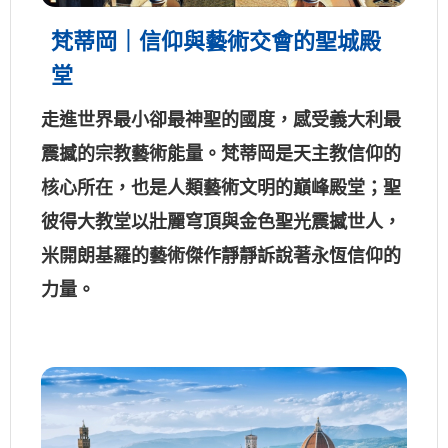
梵蒂岡｜信仰與藝術交會的聖城殿
堂
走進世界最小卻最神聖的國度，感受義大利最
震撼的宗教藝術能量。梵蒂岡是天主教信仰的
核心所在，也是人類藝術文明的巔峰殿堂；聖
彼得大教堂以壯麗穹頂與金色聖光震撼世人，
米開朗基羅的藝術傑作靜靜訴說著永恆信仰的
力量。