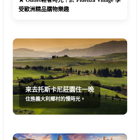
★
Outlet輕奢時光｜於 Fidenza Village 享
受歐洲精品購物樂趣
來去托斯卡尼莊園住一晚
住進義大利鄉村的慢時光。