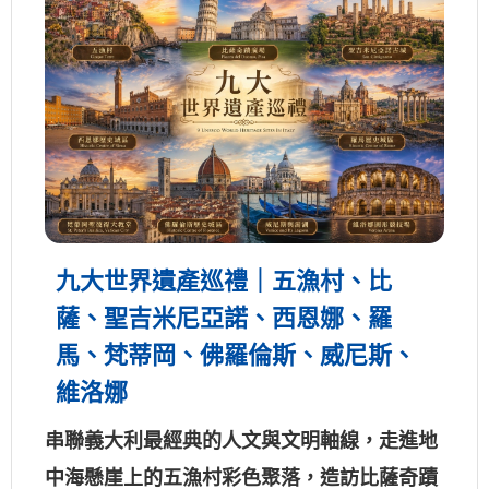
九大世界遺產巡禮｜五漁村、比
薩、聖吉米尼亞諾、西恩娜、羅
馬、梵蒂岡、佛羅倫斯、威尼斯、
維洛娜
串聯義大利最經典的人文與文明軸線，走進地
中海懸崖上的五漁村彩色聚落，造訪比薩奇蹟