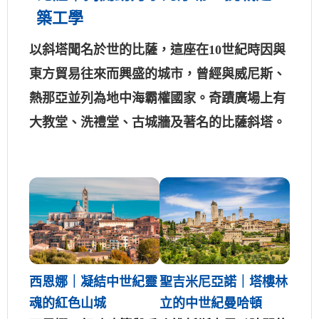
築工學
以斜塔聞名於世的比薩，這座在10世紀時因與
東方貿易往來而興盛的城市，曾經與威尼斯、
熱那亞並列為地中海霸權國家。奇蹟廣場上有
大教堂、洗禮堂、古城牆及著名的比薩斜塔。
西恩娜｜凝結中世紀靈
聖吉米尼亞諾｜塔樓林
魂的紅色山城
立的中世紀曼哈頓