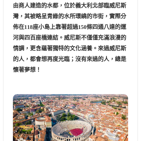
由商人建造的水都，位於義大利北部臨威尼斯
灣，其被略呈青綠的水所環繞的市街，實際分
佈在118座小島上靠著超過150條四通八達的運
河與四百座橋連結。威尼斯不僅僅充滿浪漫的
情調，更含蘊著獨特的文化涵養。來過威尼斯
的人，都會想再度光臨；沒有來過的人，總是
懷著夢想！