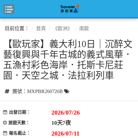
目前位置：
首頁
《歐洲》
南歐
【歐玩家】義大利10日｜沉醉文
藝復興與千年古城的義式風華．
五漁村彩色海岸．托斯卡尼莊
園．天空之城．法拉利列車
團號：MXPBR260726B
2026/07/26
出發日期：
10天7夜
旅遊天數：
2026/07/11
報名截止：