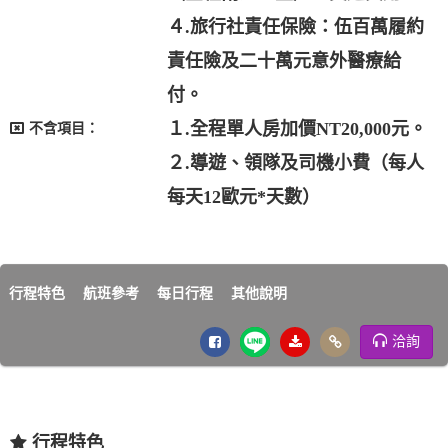
４.旅行社責任保險：伍百萬履約
責任險及二十萬元意外醫療給
付。
１.全程單人房加價NT20,000元。
不含項目：
２.導遊、領隊及司機小費（每人
每天12歐元*天數）
行程特色
航班參考
每日行程
其他說明
洽詢
行程特色