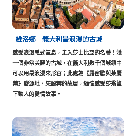
維洛娜｜義大利最浪漫的古城
感受浪漫義式氣息，走入莎士比亞的名著！她
一個非常美麗的古城，在義大利數千個城鎮中
可以用最浪漫來形容；此處為《羅密歐與茱麗
葉》發源地，茱麗葉的故居，緬懷感受莎翁筆
下動人的愛情故事。