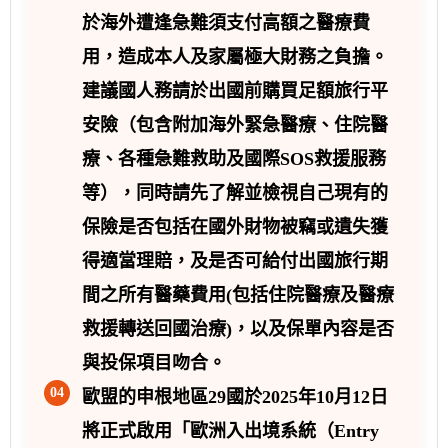
於海外遭逢急難須支付高額之醫療費
用，造成本人及家屬極大財務之負擔。
建議國人務請於出國前購買足額旅行平
安險（包含附加海外緊急醫療、住院醫
療、各種急難救助及國際SOS救援服務
等），同時請先了解並檢視自己現有的
保險是否包括在國外財物被竊或遺失獲
得適當理賠，及是否可給付出國旅行期
間之所有醫藥費用(包括住院醫療及醫療
救援轉送回國治療)，以及保單內容是否
與投保項目吻合。
04
歐盟的申根地區29國於2025年10月12日
將正式啟用「歐洲入出境系統（Entry