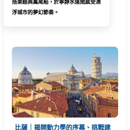
搭乘經典鳳尾船，於寧靜水道間感受漂
浮城市的夢幻節奏。
比薩｜揭開動力學的序幕、挑戰建