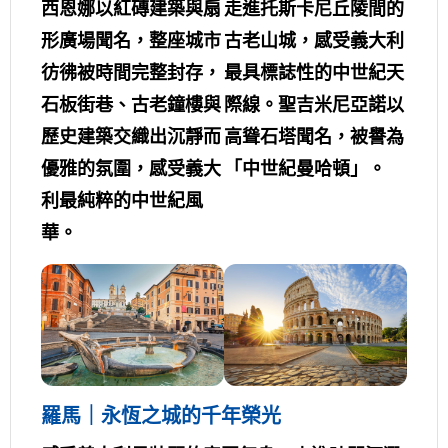
西恩娜以紅磚建築與扇
走進托斯卡尼丘陵間的
形廣場聞名，整座城市
古老山城，感受義大利
彷彿被時間完整封存，
最具標誌性的中世紀天
石板街巷、古老鐘樓與
際線。聖吉米尼亞諾以
歷史建築交織出沉靜而
高聳石塔聞名，被譽為
優雅的氛圍
，感受義大
「中世紀曼哈頓」
。
利最純粹的中世紀風
華。
羅馬｜永恆之城的千年榮光