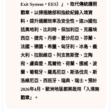
Exit System，EES）」，取代傳統護照
戳章，以掃描臉部和指紋紀錄入境資
料，提升通關效率及安全性。這29國包
括奧地利、比利時、保加利亞、克羅埃
西亞、捷克、丹麥、愛沙尼亞、芬蘭、
法國、德國、希臘、匈牙利、冰島、義
大利、拉脫維亞、列支敦斯登、立陶
宛、盧森堡、馬爾他、荷蘭、挪威、波
蘭、葡萄牙、羅馬尼亞、斯洛伐克、斯
洛維尼亞、西班牙、瑞典、瑞士。預計
2026年4月，歐洲地區都將啟用「入境無
戳章」。