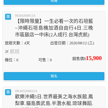
候補
ISG04260812A
團
【限時限量】一生必看一次的石垣藍
~沖繩石垣島機加酒自由行4日.三晚
市區飯店一中床(2人成行.台灣虎航)
4天
2026/08/12 (三)
航班
15,900
銷售價$
機位
6
可售
6
報名
OKA05260812A
團
歡樂沖繩5日.世界最美之海水族館.鳳
梨車.貓島奧武島.半潛水艇.琉球舞蹈.