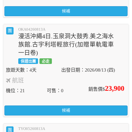
候補
OKA04260813A
團
漫活沖繩4日.玉泉洞大鼓秀.美之海水
族館.古宇利塔輕旅行(加贈單軌電車
一日卷)
保證出團
必走
4天
2026/08/13 (四)
航班
23,900
銷售價$
機位
21
可售
0
候補
TYO05260813A
團