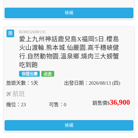
候補
KOJ05260813C
團
愛上九州神話鹿兒島X福岡5日.櫻島
火山渡輪.熊本城.仙嚴園.高千穗峽健
行.自然動物園.溫泉鄉.燒肉三大螃蟹
吃到飽
保證出團
必走
5天
2026/08/13 (四)
航班
36,900
銷售價$
機位
23
可售
0
候補