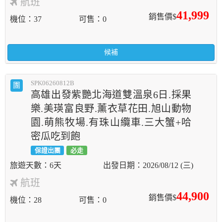
航班
41,999
銷售價$
機位
37
可售
0
候補
SPK06260812B
團
高雄出發紫艷北海道雙溫泉6日.採果
樂.美瑛富良野.薰衣草花田.旭山動物
園.萌熊牧場.有珠山纜車.三大蟹+哈
密瓜吃到飽
保證出團
必走
6天
2026/08/12 (三)
航班
44,900
銷售價$
機位
28
可售
0