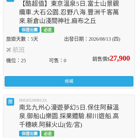
【酷超值】東京溫泉5日.富士山景觀
纜車.大石公園.忍野八海.豐洲千客萬
來.新倉山淺間神社.麻布之丘
保證出團
必走
5天
2026/08/13 (四)
航班
27,900
銷售價$
機位
25
可售
0
候補
HSG05260813A
團
南北九州心漫遊夢幻5日.保住阿蘇溫
泉.御船山樂園.採果體驗.柳川遊船.高
千穗峽.阿蘇火山(佐/宮)
保證出團
必走