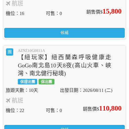
航班
15,800
銷售價$
機位
16
可售
0
候補
AZNZ10G0811A
團
【紐玩家】紐西蘭森呼吸健康走
GoGo南北島10天8夜(高山火車、峽
灣、南北健行秘境)
保證出團
保出團
10天
2026/08/11 (二)
航班
110,800
銷售價$
機位
22
可售
0