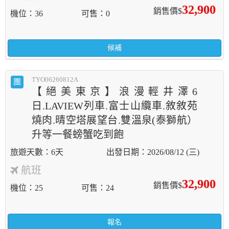
32,900
銷售價$
機位
36
可售
0
候補
TYO06260812A
團
【絕美東京】浪漫輕井澤6
日.LAVIEW列車.富士山纜車.敘敘苑
燒肉.晴空塔展望台.雙溫泉(泰獅航）
升等一餐螃蟹吃到飽
6天
2026/08/12 (三)
航班
32,900
銷售價$
機位
25
可售
24
報名