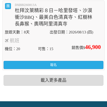
DXBBI260813A
團
杜拜汶萊精彩８日－哈里發塔、沙漠
衝沙BBQ、最美白色清真寺、紅樹林
長鼻猴、奧瑪阿里清真寺
8天
2026/08/13 (四)
航班
46,900
銷售價$
機位
20
可售
15
報名
載入更多產品