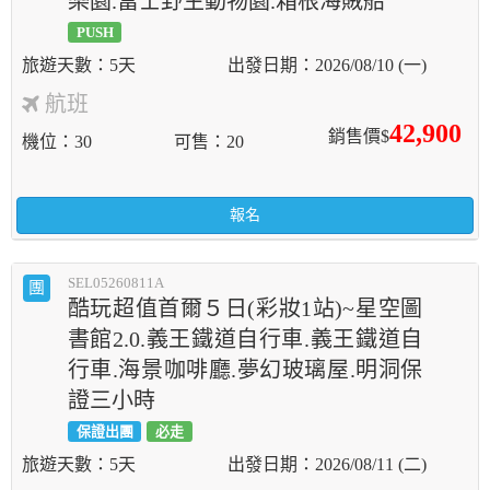
樂園.富士野生動物園.箱根海賊船
PUSH
5天
2026/08/10 (一)
航班
42,900
銷售價$
機位
30
可售
20
報名
SEL05260811A
團
酷玩超值首爾５日(彩妝1站)~星空圖
書館2.0.義王鐵道自行車.義王鐵道自
行車.海景咖啡廳.夢幻玻璃屋.明洞保
證三小時
保證出團
必走
5天
2026/08/11 (二)