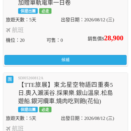
加贈單軌電車一日卷
保證出團
必走
5天
2026/08/12 (三)
航班
28,900
銷售價$
機位
20
可售
0
候補
SDJ05260812A
團
【TTE旅展】東北星空物語四重奏5
日.奧入瀨溪谷.採果樂.銀山溫泉.松島
遊船.銀河纜車.燒肉吃到飽(花仙)
保證出團
必走
5天
2026/08/12 (三)
航班