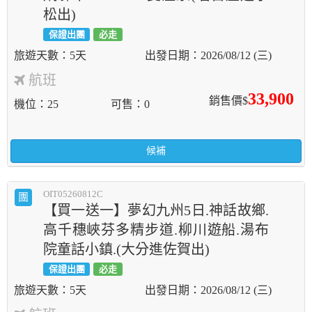
松出)
保證出團
必走
5天
2026/08/12 (三)
航班
33,900
銷售價$
機位
25
可售
0
候補
OIT05260812C
團
【買一送一】夢幻九州5日.神話故鄉.
高千穗峽芬多精步道.柳川遊船.湯布
院童話小鎮.(大分進佐賀出)
保證出團
必走
5天
2026/08/12 (三)