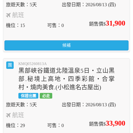
5天
2026/08/13 (四)
航班
31,900
銷售價$
機位
15
可售
0
候補
KMQ05260813A
團
黑部峽谷鐵道北陸溫泉5日‧立山黑
部.秘境上高地‧四季彩館‧合掌
村‧燒肉美食.(小松進名古屋出)
保證出團
必走
5天
2026/08/13 (四)
航班
33,900
銷售價$
機位
29
可售
0