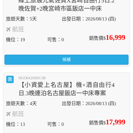
線上旅展元氣佐賀X宮崎自由行5日.2
晚佐賀+2晚宮崎市區飯店一中床
5天
2026/08/13 (四)
航班
16,999
銷售價$
機位
19
可售
0
候補
NGO04260813B
團
【小資愛上名古屋】機+酒自由行4
日.3晚連泊名古屋飯店一中床專案
4天
2026/08/13 (四)
航班
17,999
銷售價$
機位
13
可售
0