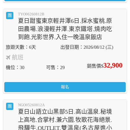
TYO06260812B
團
夏日甜蜜東京輕井澤6日.採水蜜桃.原
田農場.浪漫輕井澤.東京鐵塔.燒肉吃
到飽.光影世界.入住一晚溫泉飯店
6天
2026/08/12 (三)
航班
32,900
銷售價$
機位
30
可售
29
報名
NGO05260812A
團
夏日山語立山黑部5日.高山溫泉.秘境
上高地.合掌村.兼六園.牧歌花海絕景.
飛驒牛.OUTLET.雙溫泉(名古屋進小