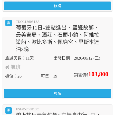
候補
TKOL1260812A
團
葡萄牙11日-雙點進出、藍瓷故鄉、
最美書局、酒莊、石頭小鎮、阿維拉
遊船、歐比多斯、佩納宮、里斯本連
泊3晚
11天
2026/08/12 (三)
航班
103,800
銷售價$
機位
26
可售
19
報名
HSG05260813C
團