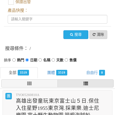
保證出發
產品快搜：
搜尋
清除
搜尋條件：
3519
3519
0
TYO05260810A
團
高雄出發童玩東京富士山５日.保住
入住星野1955東京灣.採果樂.迪士尼