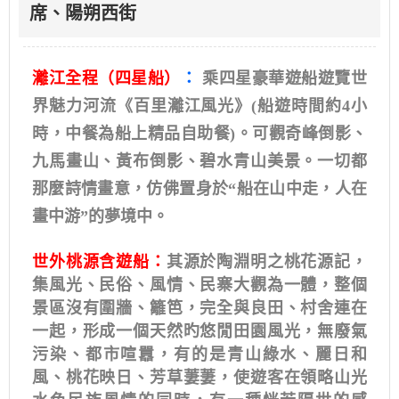
席、陽朔西街
灕江全程（四星船）
：
乘四星豪華遊船遊覽世
界魅力河流《百里灕江風光》(船遊時間約4小
時，中餐為船上精品自助餐)。可觀奇峰倒影、
九馬畫山、黃布倒影、碧水青山美景。一切都
那麼詩情畫意，仿佛置身於“船在山中走，人在
畫中游”的夢境中。
世外桃源含遊船：
其源於陶淵明之桃花源記，
集風光、民俗、風情、民寨大觀為一體，整個
景區沒有圍牆、籬笆，完全與良田、村舍連在
一起，形成一個天然旳悠閒田園風光，無廢氣
污染、都市喧囂，有的是青山綠水、麗日和
風、桃花映日、芳草萋萋，使遊客在領略山光