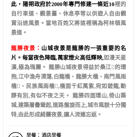
此，陽朔政府於2000年專門修建一條近10
裡的
自行車道、觀景臺、休息亭等以供遊人自由觀
賞沿途風景。當地百姓又將這裡稱為柯林頓風
景道。
龍勝夜景：
山城夜景是龍勝的一張重要的名
片。每當夜色降臨,萬家燈火高低輝映,
如漫天星
漢,極為瑰麗。 龍勝山城夜景得益於桑江的環
抱,江中漁舟漂蕩,白龍橋、龍勝大橋、南門風雨
橋、民族風雨橋,橋面千紅萬紫,宛如遊龍,動
靜有別,有似不夜之天。 龍勝四面環山,倚山築
城,建築層疊聳起,道路盤旋而上,城市風貌十分獨
特,由此形成綺麗夜景,讓人流連忘返。
早餐：
酒店早餐