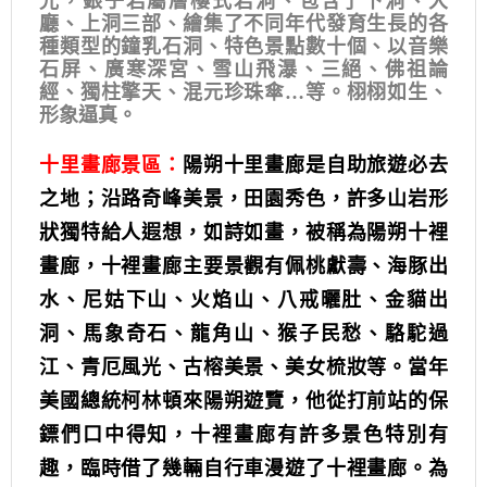
光，銀子岩屬層樓式岩洞、包含了下洞、大
廳、上洞三部、繪集了不同年代發育生長的各
種類型的鐘乳石洞、特色景點數十個、以音樂
石屏、廣寒深宮、雪山飛瀑、三絕、佛祖論
經、獨柱擎天、混元珍珠傘…等。栩栩如生、
形象逼真。
十里畫廊景區：
陽朔十里畫廊是自助旅遊必去
之地；沿路奇峰美景，田園秀色，許多山岩形
狀獨特給人遐想，如詩如畫，被稱為陽朔十裡
畫廊，十裡畫廊主要景觀有佩桃獻壽、海豚出
水、尼姑下山、火焰山、八戒曬肚、金貓出
洞、馬象奇石、龍角山、猴子民愁、駱駝過
江、青厄風光、古榕美景、美女梳妝等。當年
美國總統柯林頓來陽朔遊覽，他從打前站的保
鏢們口中得知，十裡畫廊有許多景色特別有
趣，臨時借了幾輛自行車漫遊了十裡畫廊。為