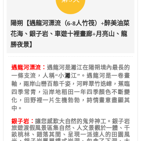
陽朔【遇龍河漂流（6-8人竹筏）+醉美油菜
花海、銀子岩、車遊十裡畫廊+月亮山、龍
勝夜景】
遇龍河漂流
：
遇龍河是灕江在陽朔境內最長的
一條支流，人稱“小
灕
江”。遇龍河是一卷畫
軸，兩岸山巒百態千姿，河畔翠竹迭嶂，蕉臨
四季常青，沿岸地稻田一年四季顏色不斷變
化，田野裡一片生機勃勃，詩情畫意盡顯其
中。
銀子岩：
讓您感歎大自然的鬼斧神工。銀子岩
旅遊渡假風景區集自然、人文景觀於一體、千
畝桃林、錯落其間、呈現一派速人的田園風