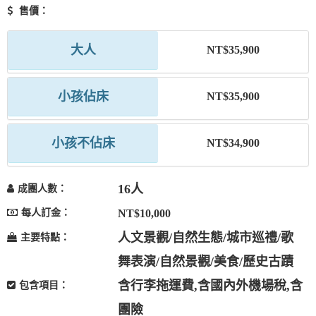
售價：
大人
NT$35,900
小孩佔床
NT$35,900
小孩不佔床
NT$34,900
16人
成團人數：
每人訂金：
NT$10,000
人文景觀/自然生態/城市巡禮/歌
主要特點：
舞表演/自然景觀/美食/歷史古蹟
含行李拖運費,含國內外機場稅,含
包含項目：
團險