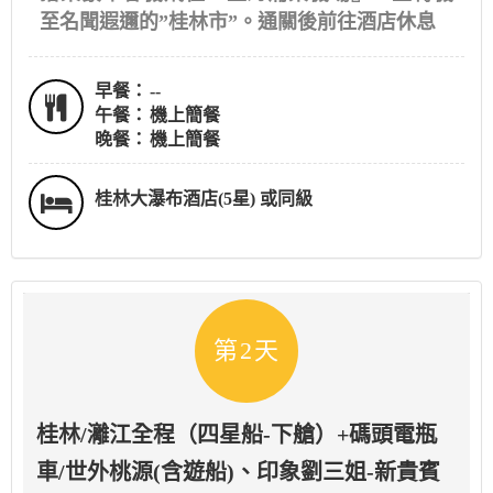
至名聞遐邇的”桂林市”。通關後前往酒店休息
早餐：
--
午餐：
機上簡餐
晚餐：
機上簡餐
桂林大瀑布酒店(5星) 或同級
第2天
桂林/灕江全程（四星船-下艙）+碼頭電瓶
車/世外桃源(含遊船)、印象劉三姐-新貴賓