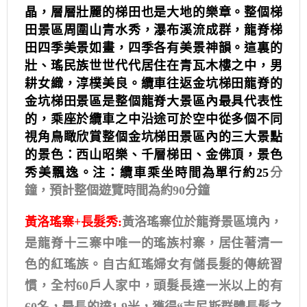
晶，層層壯麗的梯田也是大地的樂章。整個梯
田景區周圍山青水秀，瀑布溪流成群，龍脊梯
田四季美景如畫，四季各有美景神韻。這裏的
壯、瑤民族世世代代居住在青瓦木樓之中，男
耕女織，淳樸美良。纜車往返金坑梯田龍脊的
金坑梯田景區是整個龍脊大景區內最具代表性
的，乘座於纜車之中沿途可於空中從多個不同
視角鳥瞰欣賞整個金坑梯田景區內的三大景點
的景色：西山昭樂、千層梯田、金佛頂，景色
秀美飄逸。注：纜車乘坐時間為單行約25
分
鐘，預計整個遊覽時間為約90分鐘
黃洛瑤寨+長髮秀:
黃洛瑤寨位於龍脊景區境內，
是龍脊十三寨中唯一的瑤族村寨，居住著清一
色的紅瑤族。自古紅瑤婦女有儲長髮的傳統習
慣，全村60戶人家中，頭髮長達一米以上的有