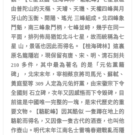
由普陀山的天樞、天璿、天璣、天權四峰與月
牙山的玉衡、開陽、瑤光 三峰組成。北四峰象
鬥魁，南三峰象鬥柄，七峰並峙，幾乎在同一
平面，排列佈局猶如北斗七星，故而統稱為七
星 山，景區也因此而得名。【桂海碑林】這裏
原名龍隱岩，現保留有唐、宋、明、清石刻共
210 多件，其中最為著名 的是「元佑黨籍
碑」，北宋末年，宰相蔡京將司馬光、蘇軾、
黃庭堅等 309 人定為元佑奸黨，由宋徽宗下令
全國刻 石立碑，次年又因感悟而下令毀碑，目
前這是中國唯一完整的一塊，是宋代歷史的重
要文物。【駱駝峰】因其酷似 一隻蹲在地上的
駱駝而得名，又因像一隻古代的酒壺，也叫他
作壺山。明代末年江南名士雷鳴春避戰亂而隱