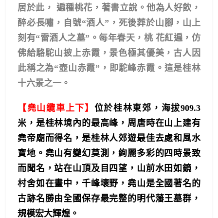
居於此， 遍種桃花，著書立說。他為人好飲，
醉必長嘯，自號“酒人”，死後葬於山腳，山上
刻有“雷酒人之墓”。每年春天，桃 花紅遍，仿
佛給駱駝山披上赤霞，景色極其優美，古人因
此稱之為“壺山赤霞”，即駝峰赤霞。這是桂林
十六景之一。
【堯山纜車上下】
位於桂林東郊，海拔909.3
米，是桂林境內的最高峰，周唐時在山上建有
堯帝廟而得名，是桂林人郊遊最佳去處和風水
寶地。堯山有變幻莫測，絢麗多彩的四時景致
而聞名，站在山頂及目四望，山前水田如鏡，
村舍如在畫中，千峰壞野，堯山是全國著名的
古跡名勝由全國保存最完整的明代藩王墓群，
規模宏大輝煌。