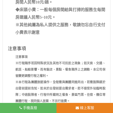
房間人民幣10元/趟。
◆床頭小費：一般每個房間給與打掃的服務生每間
房建議人民幣5~10元。
※其他純屬為私人提供之服務，敬請勿忘自行支付
小費表示謝意
注意事項
注意事項
※行程順序若因特殊狀況及其他不可抗拒之現象；如天侯、交通、
航班、船舶影響，而有飯店、景點、餐食順序上之調動，本公司保
留變更調整行程之權利。
※本行程為團體旅遊操作，全程需與團體同進同出，若需脫隊請於
出發前提前告知，如未於出發前提出需求者，恕不接受外站臨時脫
隊；中途脫隊者，行程中所載明之餐食、景區門票、住宿、機位等
團體行程，視同個人放棄，不另行退費。
※團體機票一經開票無退票價值，故於開票後或當日臨時取消出發
手機直撥
線上客服