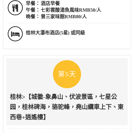
早餐：
酒店早餐
午餐：
七彩雲酸湯魚風味RMB50/人
晚餐：
曾三家味館RMB80/人
桂林大瀑布酒店(5星) 或同級
第5天
桂林>【城徽-象鼻山、伏波景區，七星公
园，桂林碑海，骆驼峰，堯山纜車上下、東
西巷+逍遙樓】