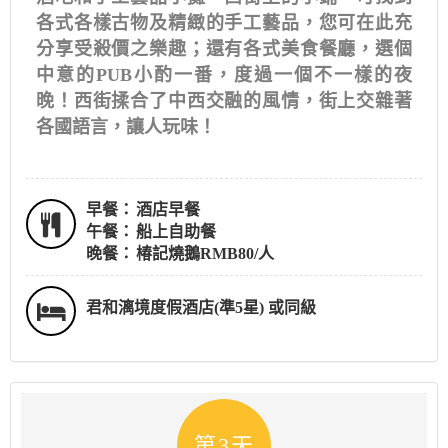
各式各樣古物及精緻的手工藝品，您可在此充
分享受殺價之樂趣；還有各式美食餐廳，選個
中意的PUB小酌一番，度過一個不一樣的夜
晚！西街揉合了中西交融的風情，街上交雜著
各國語言，讓人玩味！
早餐：
酒店早餐
午餐：
船上自助餐
晚餐：
椿記燒鵝RMB80/人
君和漓境度假酒店(準5星) 或同級
第3天