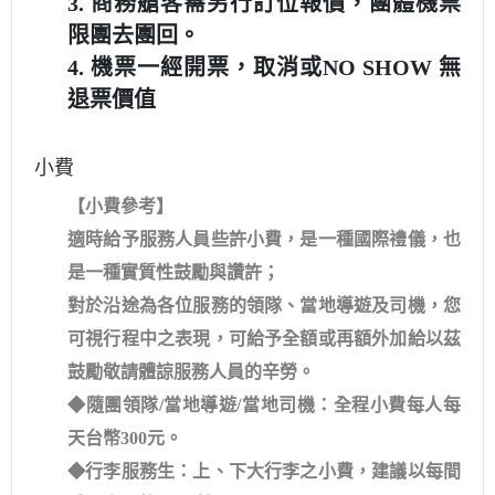
3.
商務艙客需另行訂位報價，團體機票
限團去團回。
4.
機票一經開票，取消或
NO SHOW
無
退票價值
小費
【小費參考】
適時給予服務人員些許小費，是一種國際禮儀，也
是一種實質性鼓勵與讚許；
對於沿途為各位服務的領隊、當地導遊及司機，您
可視行程中之表現，可給予全額或再額外加給以茲
鼓勵敬請體諒服務人員的辛勞。
◆隨團領隊/當地導遊/當地司機：全程小費每人每
天台幣300元。
◆行李服務生：上、下大行李之小費，建議以每間