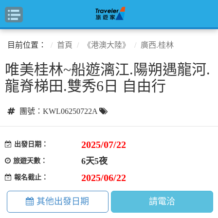
目前位置：
首頁
《港澳大陸》
廣西.桂林
唯美桂林~船遊漓江.陽朔遇龍河.
龍脊梯田.雙秀6日 自由行
團號：KWL06250722A
2025/07/22
出發日期：
6天5夜
旅遊天數：
2025/06/22
報名截止：
其他出發日期
請電洽