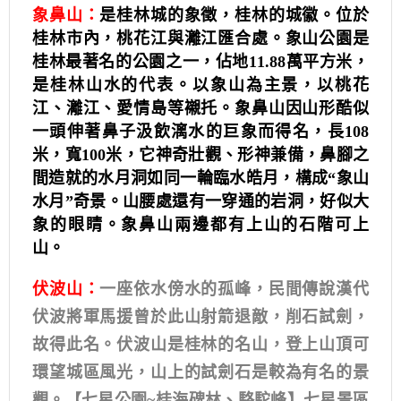
象鼻山：
是桂林城的象徵，桂林的城徽。
位於
桂林市
內，
桃花江
與
灕江
匯合處。
象山公園
是
桂林最著名的
公園
之一，
佔地11.88
萬平方米，
是桂林山水的代表。以象山為主景，以
桃花
江
、
灕江
、
愛情島
等襯托。
象鼻山因山形酷似
一頭伸著鼻子汲飲漓水的巨象而得名，長108
米，寬100米，它神奇壯觀、形神兼備，鼻腳之
間造就的水月洞如同一輪臨水皓月，構成“象山
水月”奇景。山腰處還有一穿通的岩洞，好似大
象的眼睛。象鼻山兩邊都有上山的石階可上
山。
伏波山：
一座依水傍水的孤峰，民間傳說漢代
伏波將軍馬援曾於此山射箭退敵，削石試劍，
故得此名。伏波山是桂林的名山，登上山頂可
環望城區風光，山上的試劍石是較為有名的景
觀。【七星公園~桂海碑林、駱駝峰】七星景區