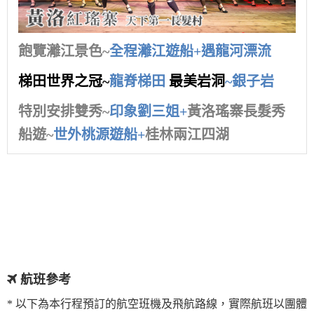
飽覽灕江景色~
全程灕江遊船+
遇龍河漂流
梯田世界之冠
~
龍脊梯田
最美岩洞
~銀子岩
特別安排雙秀~
印象劉三姐+
黃洛瑤寨長髮秀
船遊~
世外桃源遊船+
桂林兩江四湖
航班參考
* 以下為本行程預訂的航空班機及飛航路線，實際航班以團體