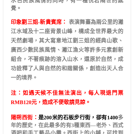
水色民族風情的同時，有一種恍若隔世的感
覺。
印象劉三姐-新貴賓席：
表演舞臺為兩公里的灕
江水域及十二座背景山峰，構成全世界最大的
天然劇場，其大寫意地江劉三姐的經典山歌、
廣西少數民族風情、灕江漁火等許多元素創新
組合，不著痕跡的溶入山水，還原於自然，成
功詮釋了人與自然的和諧關係，創造出天人合
一的境界。
注：如遇天候不佳無法演出，每人現退門票
RMB120元，造成不便敬請見諒。
陽朔西街：
是200米的石板步行街，卻有1400
多
年的歷史，在此最多的有3種東西—老外、西式
酒吧和手工藝品小攤。西街上的小鋪，可找到