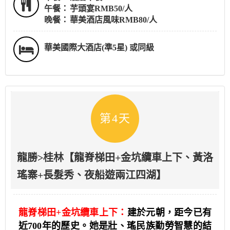
午餐：
芋頭宴RMB50/人
晚餐：
華美酒店風味RMB80/人
華美國際大酒店(準5星) 或同級
第4天
龍勝>桂林【龍脊梯田+金坑纜車上下、黃洛
瑤寨+長髮秀、夜船遊兩江四湖】
龍脊梯田+金坑纜車上下：
建於元朝，距今已有
近700年的歷史。她是壯、瑤民族勤勞智慧的結