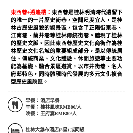
東西巷+逍遙樓：
東西巷是桂林明清時代遺留下
的唯一的一片歷史街巷，空間尺度宜人，是桂
林古歷史風貌的觀景區，包含了正陽街東巷、
江南巷、蘭井巷等桂林傳統街巷。體現了桂林
的歷史文脈。因此東西巷歷史文化商街作為桂
林歷史文化名城的重要組成部分，是以傳統居
住、傳統商業、文化體驗、休閒旅遊等主要功
能為基礎、融合景區遊賞，以市井街巷、名人
府邸特色，同時體現時代發展的多元文化複合
型歷史風貌區。
早餐：
酒店早餐
午餐：
桂林風味RMB80/人
晚餐：
王府宴RMB80/人
桂林大瀑布酒店(5星) 或同級