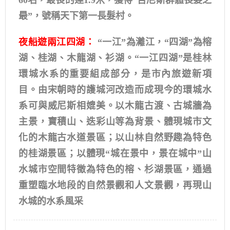
60名，最長的達1.9米，獲得“吉尼斯群體長髮之
最”，號稱天下第一長髮村。
夜船遊兩江四湖：
“一江”為灕江，“四湖”為榕
湖、桂湖、木龍湖、衫湖。“一江四湖”是桂林
環城水系的重要組成部分，是市內旅遊新項
目。由宋朝時的護城河改造而成現今的環城水
系可與威尼斯相媲美。以木龍古渡、古城牆為
主景，寶積山、迭彩山等為背景、體現城市文
化的木龍古水道景區；以山林自然野趣為特色
的桂湖景區；以體現“城在景中，景在城中”山
水城市空間特徵為特色的榕、杉湖景區，通過
重塑臨水地段的自然景觀和人文景觀，再現山
水城的水系風采