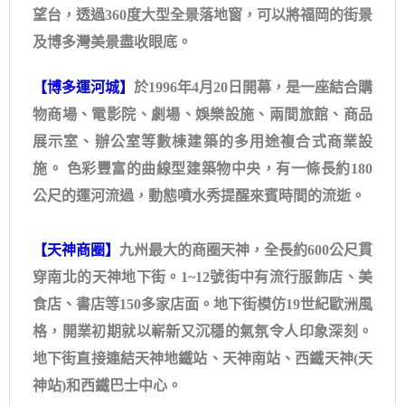
望台，透過360度大型全景落地窗，可以將福岡的街景
及博多灣美景盡收眼底。
【博多運河城】
於1996年4月20日開幕，是一座結合購
物商場、電影院、劇場、娛樂設施、兩間旅館、商品
展示室、辦公室等數棟建築的多用途複合式商業設
施。 色彩豐富的曲線型建築物中央，有一條長約180
公尺的運河流過，動態噴水秀提醒來賓時間的流逝。
【天神商圈】
九州最大的商圈天神，全長約600公尺貫
穿南北的天神地下街。1~12號街中有流行服飾店、美
食店、書店等150多家店面。地下街模仿19世紀歐洲風
格，開業初期就以嶄新又沉穩的氣氛令人印象深刻。
地下街直接連結天神地鐵站、天神南站、西鐵天神(天
神站)和西鐵巴士中心。