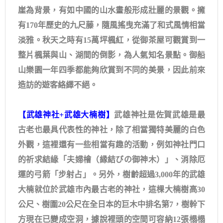
崖為背景，有如中國的山水畫般形成壯麗的景觀。擁
有170年歷史的九尺藤，隨風搖曳充滿了和式風情相當
淡雅。秋天之時有15萬坪楓紅，從御茶屋可觀賞到一
整片楓葉與山、湖間的倒影，為人氣知名景點。御船
山樂園一年四季都能夠欣賞到不同的美景，因此前來
造訪的遊客絡繹不絕。
【武雄神社+武雄大楠樹】
武雄神社是佐賀武雄是最
古老也最具代表性的神社，除了相當獨特美麗的白色
外觀，這裡還有一些相當有趣的活動，例如神社門口
的祈求結緣「夫婦檜（縁結びの御神木）」、消除厄
運的弓箭「步射占」。另外，樹齡超過3,000年的武雄
大楠就位於武雄市內最古老的神社，這棵大楠樹高30
公尺、樹圍20公尺在全日本的巨木中排名第7，樹幹下
方現在已變成空洞，據說裡頭的空間可容納12張榻榻