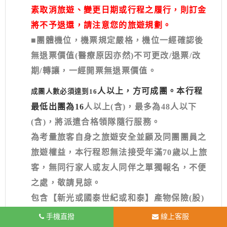
素取消旅遊、變更日期或行程之履行，則訂金
將不予退還，請注意您的旅遊規劃。
■團體機位，機票規定嚴格，機位一經確認後
無退票價值(醫療原因亦然)不可更改/退票/改
期/轉讓，一經開票無退票價值。
人以上，方可成團。本行程
成團人數必須達到16
最低出團為16
人以上(
含)，最多為48人以下
(含)，將派遣合格領隊隨行服務。
為考量旅客自身之旅遊安全並顧及同團團員之
旅遊權益，本行程恕無法接受年滿70歲以上旅
客，無同行家人或友人同伴之單獨報名，不便
之處，敬請見諒。
包含【新光或國泰世紀或和泰】產物保險(股)
公司300萬旅遊責任險及20萬部份意外醫療
手機直撥
線上客服