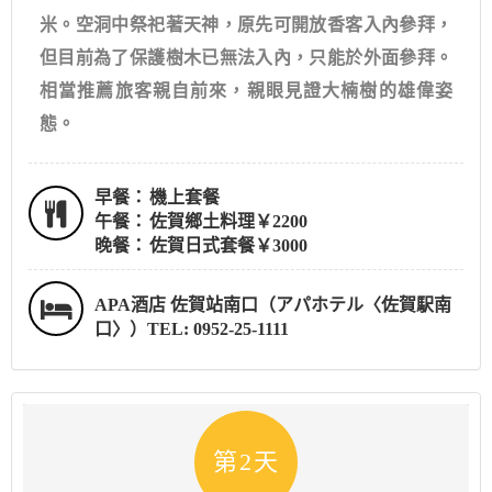
米。空洞中祭祀著天神，原先可開放香客入內參拜，
但目前為了保護樹木已無法入內，只能於外面參拜。
相當推薦旅客親自前來，親眼見證大楠樹的雄偉姿
態。
早餐：
機上套餐
午餐：
佐賀鄉土料理￥2200
晚餐：
佐賀日式套餐￥3000
APA酒店 佐賀站南口（アパホテル〈佐賀駅南
口〉）TEL: 0952-25-1111
第2天