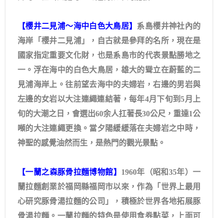
【櫻井二見浦～海中白色大鳥居】
系島櫻井神社內的
海岸「櫻井二見浦」，自古就是參拜的名所，現在是
國家指定重要文化財，也是系島市的代表景點勝地之
一。浮在海中的白色大鳥居，雄大的聳立在蔚藍的二
見浦海岸上。往前望去海中的夫婦岩，右邊的男岩與
左邊的女岩以大注連繩連結著，每年4月下旬到5月上
旬的大潮之日，會選出60余人扛著長30公尺，重達1公
噸的大注連繩更換。當夕陽緩緩落在夫婦岩之中時，
神聖的感覺油然而生，是熱門的觀光景點。
【一蘭之森豚骨拉麵博物館】
1960年（昭和35年）一
蘭拉麵創業於福岡縣福岡市以來，作為「世界上最用
心研究豚骨湯拉麵的公司」，積極於世界各地拓展豚
骨湯拉麵。一蘭拉麵的特色是使用食券點菜，上面可