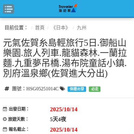
目前位置：
首頁
《日本》
九州
元氣佐賀糸島輕旅行5日.御船山
樂園.旅人列車.龍貓森林.一蘭拉
麵.九重夢吊橋.湯布院童話小鎮.
別府溫泉鄉(佐賀進大分出)
團號：HSG05251014C
保證出發
必走
2025/10/14
出發日期：
5天4夜
旅遊天數：
2025/10/14
報名截止：