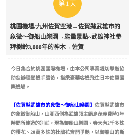
第1天
桃園機場/九州佐賀空港→佐賀縣武雄市的
象徵～御船山樂園→能量景點~武雄神社參
拜樹齡3,000年的神木→佐賀
今日集合於桃園國際機場，由本公司專業親切導遊協
助您辦理登機手續後，搭乘豪華客機飛往日本佐賀國
際機場。
【佐賀縣武雄市的象徵～御船山樂園】
佐賀縣武雄市
的象徵御船山，山腳西側為武雄領主鍋島茂義費時3年
時間所建造的別莊，現為御船山樂園。春天有2千多株
的櫻花、20萬多株的杜鵑花齊開爭艷，以御船山的斷