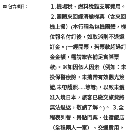
１.機場稅、燃料稅雜支等費用。
包含項目：
２.團體來回經濟艙機票（含來回
機上餐）(本行程為包機團體，機
位報名付訂後，如取消則不退還
訂金。(一經開票，若票款超過訂
金金額，需請旅客補足實際票
款)。※如因個人因素（例如：未
投保醫療險，未攜帶有效觀光簽
證,未帶護照.....等等)，以致未獲
准入境日本，旅客已繳交旅費將
無法退返，敬請了解。)。 ３.全
程表列餐、景點門票、住宿飯店
（全程兩人一室）、交通費用。