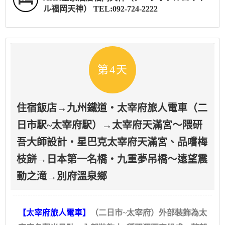
ル福岡天神） TEL:092-724-2222
第4天
住宿飯店→九州鐵道‧太宰府旅人電車（二
日市駅~太宰府駅）→太宰府天滿宮～隈研
吾大師設計‧星巴克太宰府天滿宮、品嚐梅
枝餅→日本第一名橋‧九重夢吊橋～遠望震
動之滝→別府溫泉鄉
【太宰府旅人電車】
（二日市~太宰府）外部裝飾為太