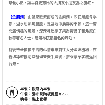
茶藝小點，讓喜愛史努比的大朋友小朋友為之瘋狂。
【金麟湖
】由溫泉匯流而成的金鱗湖，即使是嚴冬季
節，湖水也熱氣騰騰，是盆地中晨霧的來源。這一帶
充滿情趣的風景，深深地迷戀了與謝野晶子和北原白
秋等著名人士，是湯布院最著名的湖泊。
隨後帶著依依不捨的心情專車前往大分國際機場，在
親切導遊協助您辦理登機手續後，搭乘豪華客機返回
台灣。
早餐：
飯店內早餐
午餐：
湯布院陶板御膳￥2500
晚餐：
機上套餐