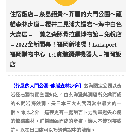
住宿飯店→糸島絕景～芥屋的大門公園～龍
貓森林步道→櫻井二見浦夫婦岩～海中白色
大鳥居→一蘭之森豚骨拉麵博物館→免稅店
→2022全新開幕！福岡新地標！LaLaport
福岡購物中心+1:1實體鋼彈機器人→福岡飯
店
【芥屋的大門公園~龍貓森林步道】
玄海國定公園以奇
岩怪石獨特而全國知名。由玄海灘與洞窟所交織而成
的玄武岩海蝕洞，是日本三大玄武洞當中最大的一
個。除此之外，這裡更有一處讓吉卜力動畫迷失心瘋
的龍貓森林。群樹圍繞而成的步道，讓人不禁期待或
許可以在出口處可以巧遇傳說中的龍貓。