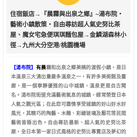
住宿飯店→『晨霧與出泉之鄉』~湯布院‧
藝術小鎮散策‧自由尋訪超人氣史努比茶
屋、魔女宅急便琪琪麵包屋→金鱗湖森林小
徑→九州大分空港/桃園機場
【湯布院】
有晨
霧和出泉之鄉美稱的渡假小鎮，是日
本溫泉三大湧出量最多溫泉之一，有許多美術館及畫
廊，是一個寧靜優雅的山中城鎮，溫泉更是自古聞
名。湯布院街道充滿藝術氣息的城鎮，經常榮登日本
人氣之觀光區；在此您可盡情享受城鎮的好山好水好
風光，其精巧的陶藝、木雕、彩繪玻璃及壓花等民間
藝術皆極出色。自由尋訪最新、超人氣的史努比茶
屋，全日本第一家日式風格的史努比專賣店及夢幻的