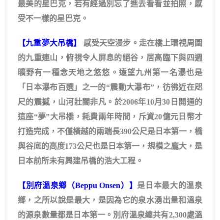
最美的星巴克，若有經過別忘了進去看看並拍照，感
受不一樣的星巴克。
【九重夢大吊橋】
感受天空漫步。走在橋上環視周圍
的九重連山，俯視令人屏息的絕谷，居高臨下與四週
曠野有一種念天地之悠悠。遠望九州第一名瀑也是
「日本瀑布百選」之一的“震動大瀑布”，彷彿近在咫
尺的震撼，山河壯闊非凡。於2006年10月30日開通的
這座“夢”大吊橋，耗費兩年時間，斥資20億元日幣才
打造完成，不僅橫越的兩端長390公尺是日本第一，橋
與谷底的高度173公尺也是日本第一，規模之龐大，是
日本前所未有興建吊橋的浩大工程。
【別府溫泉鄉（Beppu Onsen）】
是日本最大的溫泉
鄉，之所以說是最大，是因為它的泉水湧出量和溫泉
的源泉數量都是日本第一。別府溫泉總共有2,300處溫