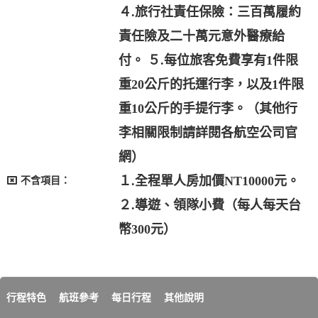
４.旅行社責任保險：三百萬履約
責任險及二十萬元意外醫療給
付。 ５.每位旅客免費享有1件限
重20公斤的托運行李，以及1件限
重10公斤的手提行李。（其他行
李相關限制請詳閱各航空公司官
網）
１.全程單人房加價NT10000元。
不含項目：
２.導遊、領隊小費（每人每天台
幣300元）
行程特色
航班參考
每日行程
其他說明