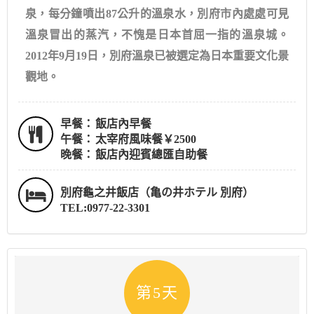
泉，每分鐘噴出87公升的溫泉水，別府市內處處可見
溫泉冒出的蒸汽，不愧是日本首屈一指的溫泉城。
2012年9月19日，別府溫泉已被選定為日本重要文化景
觀地。
早餐：
飯店內早餐
午餐：
太宰府風味餐￥2500
晚餐：
飯店內迎賓總匯自助餐
別府龜之井飯店（亀の井ホテル 別府）
TEL:0977-22-3301
第5天