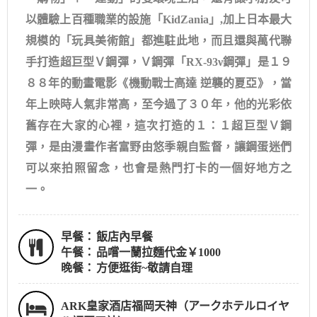
以體驗上百種職業的設施「KidZania」,加上日本最大
規模的「玩具美術館」都進駐此地，而且還與萬代聯
手打造超巨型Ｖ鋼彈，Ｖ鋼彈「RX-93ν鋼彈」是１９
８８年的動畫電影《機動戰士高達 逆襲的夏亞》，當
年上映時人氣非常高，至今過了３０年，他的光彩依
舊存在大家的心裡，這次打造的１：１超巨型Ｖ鋼
彈，是由漫畫作者富野由悠季親自監督，讓鋼蛋迷們
可以來拍照留念，也會是熱門打卡的一個好地方之
一。
早餐：
飯店內早餐
午餐：
品嚐一蘭拉麵代金￥1000
晚餐：
方便逛街~敬請自理
ARK皇家酒店福岡天神（アークホテルロイヤ