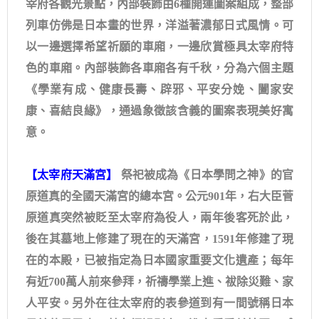
宰府各觀光景點，內部裝飾由6種開運圖案組成，整部
列車仿佛是日本畫的世界，洋溢著濃郁日式風情。可
以一邊選擇希望祈願的車廂，一邊欣賞極具太宰府特
色的車廂。內部裝飾各車廂各有千秋，分為六個主題
《學業有成、健康長壽、辟邪、平安分娩、闔家安
康、喜結良緣》，通過象徵該含義的圖案表現美好寓
意。
【太宰府天滿宮】
祭祀被成為《日本學問之神》的官
原道真的全國天滿宮的總本宮。公元901年，右大臣菅
原道真突然被貶至太宰府為役人，兩年後客死於此，
後在其墓地上修建了現在的天滿宮，1591年修建了現
在的本殿，已被指定為日本國家重要文化遺產；每年
有近700萬人前來參拜，祈禱學業上進、袚除災難、家
人平安。另外在往太宰府的表參道到有一間號稱日本