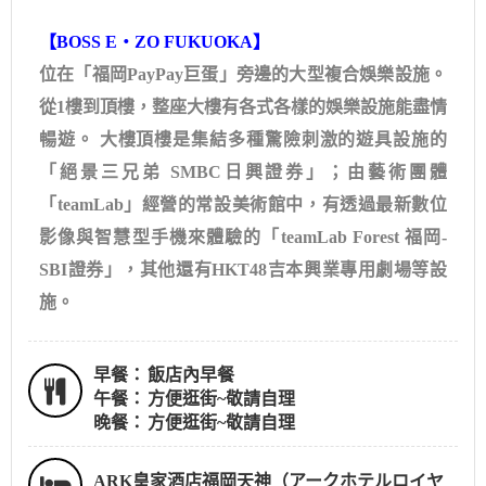
【BOSS E・ZO FUKUOKA】
位在「福岡PayPay巨蛋」旁邊的大型複合娛樂設施。
從1樓到頂樓，整座大樓有各式各樣的娛樂設施能盡情
暢遊。 大樓頂樓是集結多種驚險刺激的遊具設施的
「絕景三兄弟 SMBC日興證券」；由藝術團體
「teamLab」經營的常設美術館中，有透過最新數位
影像與智慧型手機來體驗的「teamLab Forest 福岡-
SBI證券」，其他還有HKT48吉本興業專用劇場等設
施。
早餐：
飯店內早餐
午餐：
方便逛街~敬請自理
晚餐：
方便逛街~敬請自理
ARK皇家酒店福岡天神（アークホテルロイヤ