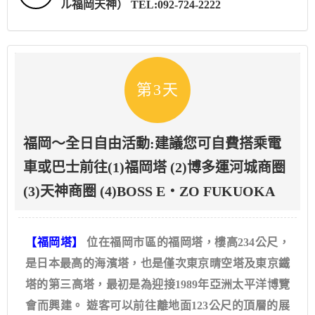
ル福岡天神） TEL:092-724-2222
第3天
福岡～全日自由活動:建議您可自費搭乘電
車或巴士前往(1)福岡塔 (2)博多運河城商圈
(3)天神商圈 (4)BOSS E・ZO FUKUOKA
【福岡塔】
位在福岡市區的福岡塔，樓高234公尺，
是日本最高的海濱塔，也是僅次東京晴空塔及東京鐵
塔的第三高塔，最初是為迎接1989年亞洲太平洋博覽
會而興建。 遊客可以前往離地面123公尺的頂層的展