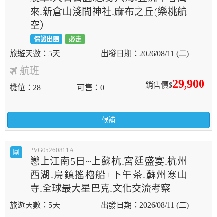
來.新倉山淺間神社.麻布之丘(樂桃航
空）
保證出團
必走
5天
2026/08/11 (二)
航班
29,900
銷售價$
機位
28
可售
0
候補
PVG05260811A
團
戀上江南5日~上蘇杭.宮廷盛宴.杭州
西湖.烏鎮搖櫓船+下午茶.蘇州寒山
寺.全球最大星巴克.文化交流考察
5天
2026/08/11 (二)