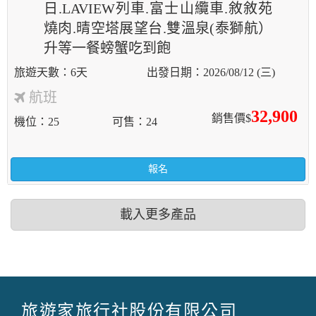
日.LAVIEW列車.富士山纜車.敘敘苑
燒肉.晴空塔展望台.雙溫泉(泰獅航）
升等一餐螃蟹吃到飽
6天
2026/08/12 (三)
航班
32,900
銷售價$
機位
25
可售
24
報名
載入更多產品
旅遊家旅行社股份有限公司