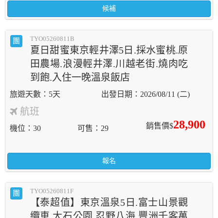
候補
TYO05260811B
團
夏日甜蜜東京輕井澤5日.採水蜜桃.原
田農場.浪漫輕井澤.川越老街.燒肉吃
到飽.入住一晚溫泉飯店
5天
2026/08/11 (二)
航班
28,900
銷售價$
機位
30
可售
29
報名
TYO05260811F
團
【泰超值】東京溫泉5日.富士山景觀
纜車.大石公園.忍野八海.豐洲千客萬