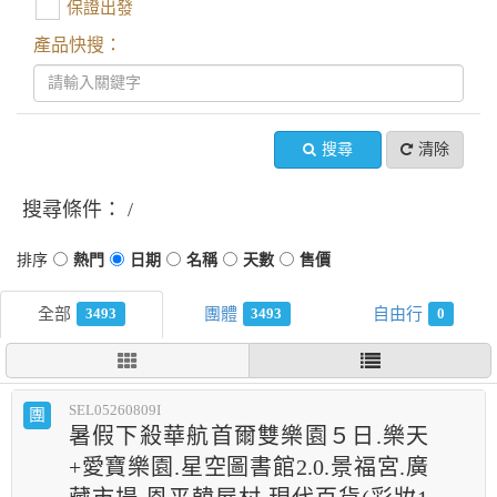
保證出發
產品快搜：
搜尋
清除
搜尋條件：
3493
3493
0
SEL05260809I
團
暑假下殺華航首爾雙樂園５日.樂天
+愛寶樂園.星空圖書館2.0.景福宮.廣