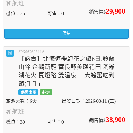
航班
29,900
銷售價$
機位
25
可售
0
候補
SPK06260811A
團
【熱賣】北海道夢幻花之旅6日.鈴蘭
山谷.企鵝萌寵.富良野美瑛花田.洞爺
湖花火.夏燈路.雙溫泉.三大螃蟹吃到
飽(千千)
保證出團
必走
6天
2026/08/11 (二)
航班
38,900
銷售價$
機位
30
可售
0