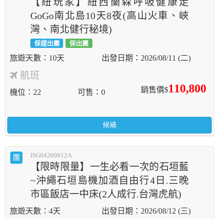
【紐玩家】紐西蘭森呼吸健康走
GoGo南北島10天8夜(高山火車、峽
灣、南北健行秘境)
保證出團
保出團
10天
2026/08/11 (二)
航班
110,800
銷售價$
機位
22
可售
0
候補
ISG04260812A
團
【限時限量】一生必看一次的石垣藍
~沖繩石垣島機加酒自由行4日.三晚
市區飯店一中床(2人成行.台灣虎航)
4天
2026/08/12 (三)