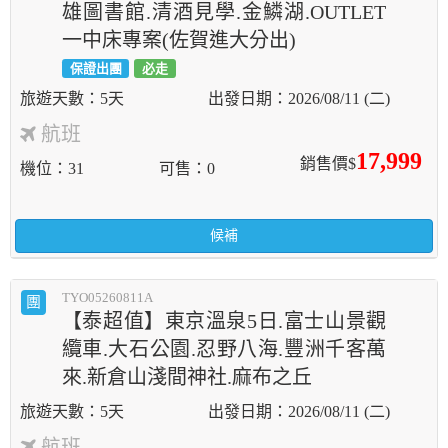
雄圖書館.清酒見學.金鱗湖.OUTLET
一中床專案(佐賀進大分出)
保證出團
必走
5天
2026/08/11 (二)
航班
17,999
銷售價$
機位
31
可售
0
候補
TYO05260811A
團
【泰超值】東京溫泉5日.富士山景觀
纜車.大石公園.忍野八海.豐洲千客萬
來.新倉山淺間神社.麻布之丘
5天
2026/08/11 (二)
航班