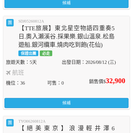
候補
SDJ05260812A
團
【TTE旅展】東北星空物語四重奏5
日.奧入瀨溪谷.採果樂.銀山溫泉.松島
遊船.銀河纜車.燒肉吃到飽(花仙)
保證出團
必走
5天
2026/08/12 (三)
航班
32,900
銷售價$
機位
36
可售
0
候補
TYO06260812A
團
【絕美東京】浪漫輕井澤6