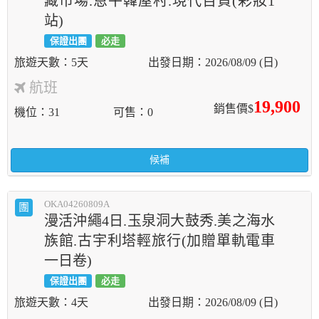
藏市場.恩平韓屋村.現代百貨(彩妝1
站)
保證出團
必走
5天
2026/08/09 (日)
航班
19,900
銷售價$
機位
31
可售
0
候補
OKA04260809A
團
漫活沖繩4日.玉泉洞大鼓秀.美之海水
族館.古宇利塔輕旅行(加贈單軌電車
一日卷)
保證出團
必走
4天
2026/08/09 (日)