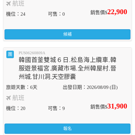
航班
22,900
銷售價$
機位
24
可售
0
候補
PUS06260809A
團
韓國首釜雙城６日.松島海上纜車.韓
服遊景褔宮.廣藏市場.全州韓屋村.晉
州城.甘川洞.天空膠囊
6天
2026/08/09 (日)
航班
31,900
銷售價$
機位
20
可售
9
報名