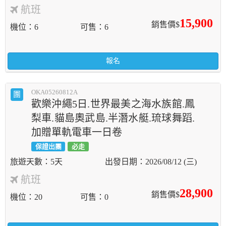
航班
15,900
銷售價$
機位
6
可售
6
報名
OKA05260812A
團
歡樂沖繩5日.世界最美之海水族館.鳳
梨車.貓島奧武島.半潛水艇.琉球舞蹈.
加贈單軌電車一日卷
保證出團
必走
5天
2026/08/12 (三)
航班
28,900
銷售價$
機位
20
可售
0