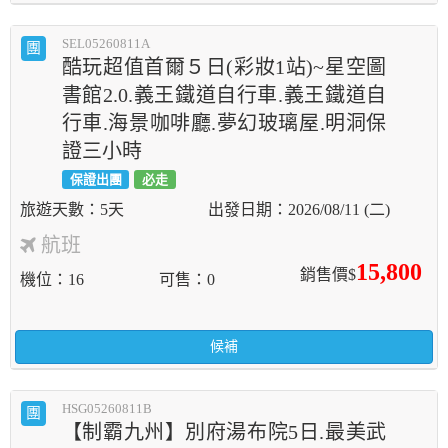
SEL05260811A
團
酷玩超值首爾５日(彩妝1站)~星空圖
書館2.0.義王鐵道自行車.義王鐵道自
行車.海景咖啡廳.夢幻玻璃屋.明洞保
證三小時
保證出團
必走
5天
2026/08/11 (二)
航班
15,800
銷售價$
機位
16
可售
0
候補
HSG05260811B
團
【制霸九州】別府湯布院5日.最美武