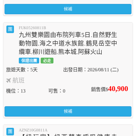
候補
FUK05260811B
團
九州雙樂園由布院列車5日.自然野生
動物園.海之中道水族館.鶴見岳空中
纜車.柳川遊船.熊本城.阿蘇火山
保證出團
必走
5天
2026/08/11 (二)
航班
40,900
銷售價$
機位
13
可售
0
候補
AZNZ10G0811A
團