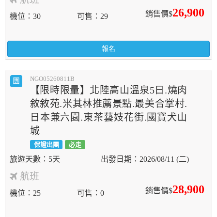
26,900
銷售價$
機位
30
可售
29
報名
NGO05260811B
團
【限時限量】北陸高山溫泉5日.燒肉
敘敘苑.米其林推薦景點.最美合掌村.
日本兼六園.東茶藝妓花街.國寶犬山
城
保證出團
必走
5天
2026/08/11 (二)
航班
28,900
銷售價$
機位
25
可售
0