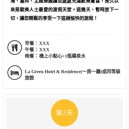
海、叢林、主題樂園讓您處處充滿歡樂驚喜，長久以
來是歐美人士最愛的渡假天堂。這幾天，暫時放下一
切，讓您輕鬆的享受一下這趟愉快的旅程！
早餐：
XXX
午餐：
XXX
晚餐：
機上小點心+1瓶礦泉水
La Green Hotel & Residence(一房一廳)或同等級
旅館
第2天