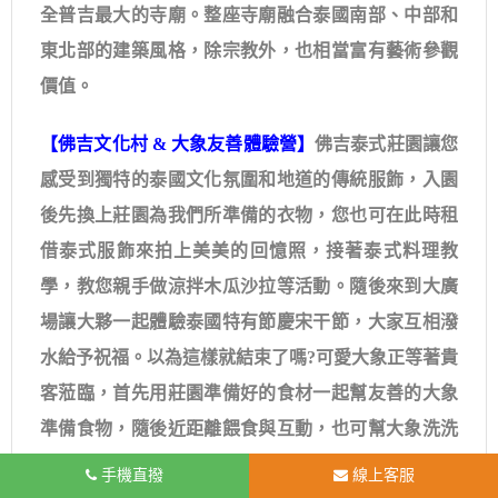
全普吉最大的寺廟。整座寺廟融合泰國南部、中部和
東北部的建築風格，除宗教外，也相當富有藝術參觀
價值。
【佛吉文化村 & 大象友善體驗營】
佛吉泰式莊園讓您
感受到獨特的泰國文化氛圍和地道的傳統服飾，入園
後先換上莊園為我們所準備的衣物，您也可在此時租
借泰式服飾來拍上美美的回憶照，接著泰式料理教
學，教您親手做涼拌木瓜沙拉等活動。隨後來到大廣
場讓大夥一起體驗泰國特有節慶宋干節，大家互相潑
水給予祝福。以為這樣就結束了嗎?可愛大象正等著貴
客蒞臨，首先用莊園準備好的食材一起幫友善的大象
準備食物，隨後近距離餵食與互動，也可幫大象洗洗
澡、刷刷背，這麼特別的旅遊經驗，就是要讓您上傳
手機直撥
線上客服