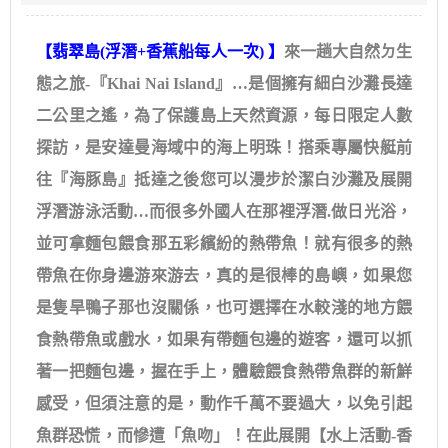
【翡翠島(浮潛+香蕉船每人一次) 】
來一趟大自然ㄉ生
態之旅-『Khai Nai Island』…是個擁有細白沙灘長達
二公里之遙，為了保護島上天然資源，每日限定人數
探訪，是安達曼海域中的海上明珠！搭乘專屬快艇前
往『海豚島』抵達之後您可以漫步於潔白沙灘及展開
浮潛游泳活動…而很多外國人在那裡浮潛.做日光浴，
並可拿麵包餵食那五彩繽紛的熱帶魚！就有很多的熱
帶魚在你身邊游來游去，真的是很棒的島嶼，如果您
是隻旱鴨子那也沒關係，也可選擇在水較淺的地方餵
食熱帶魚或戲水，如果有帶麵包邊的遊客，還可以抓
著一把麵包邊，握在手上，體驗餵食熱帶魚群的新鮮
感受，但須注意的是，動作千萬不要過大，以免引起
魚群恐慌，而慘遭「魚吻」！在此展開【水上活動-香