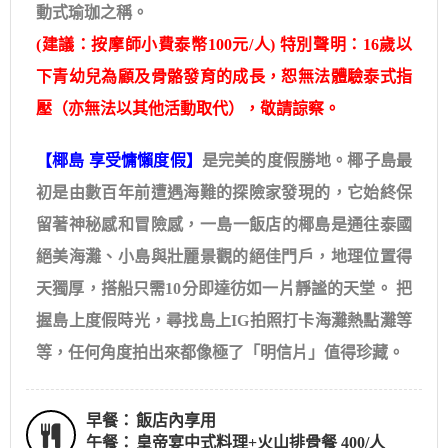
動式瑜珈之稱。
(建議：按摩師小費泰幣100元/人) 特別聲明：16歲以
下青幼兒為顧及骨骼發育的成長，恕無法體驗泰式指
壓（亦無法以其他活動取代），敬請諒察。
【椰島 享受慵懶度假】
是完美的度假勝地。椰子島最
初是由數百年前遭遇海難的探險家發現的，它始終保
留著神秘感和冒​​險感，一島一飯店的椰島是通往泰國
絕美海灘、小島與壯麗景觀的絕佳門戶，地理位置得
天獨厚，搭船只需10分即達彷如一片靜謐的天堂。 把
握島上度假時光，尋找島上IG拍照打卡海灘熱點灘等
等，任何角度拍出來都像極了「明信片」值得珍藏。
早餐：
飯店內享用
午餐：
皇帝宴中式料理+火山排骨餐 400/人