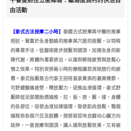
午餐後前往五星椰島：離島度假村的快活自
由活動
【泰式古法按摩二小時】
泰國古式按摩與中醫的推拿
相近，著重於全身筋絡的推拿與穴道的按壓，以特殊
的專業手法，從腳底逐步按壓到頭頂，加速全身的新
陳代謝，將體內毒素排出，以達到解除疲勞與放鬆心
情之效果。特別安排兩小時的療程讓您消除旅行的疲
憊。泰式指壓是古代泰王招待皇家貴族的最高禮節，
可舒緩酸痛疲勞，釋放壓力，促進血液循環，泰式舒
壓師從足部開始透過推、拉、扳、按、壓、揉、身體
的各部位，促使血液加速循環，致使肌肉放鬆，整個
過程依各個穴位及肢體，按部就班地自腳向心臟方向
延伸，一直按摩到頭頂，讓人達到放鬆效果，又有被