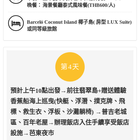
晚餐：
海景餐廳泰式風味餐(THB600/人)
Barceló Coconut Island 椰子島( 房型 LUX Suite)
或同等級旅館
第4天
預計上午10點出發→前往翡翠島+贈送體驗
香蕉船海上巡曳(快艇、浮潛、撲克牌、飛
標、救生衣、浮板、沙灘躺椅) →普吉老城
區、百年老屋→辦理飯店入住手續享受飯店
設施→芭東夜市