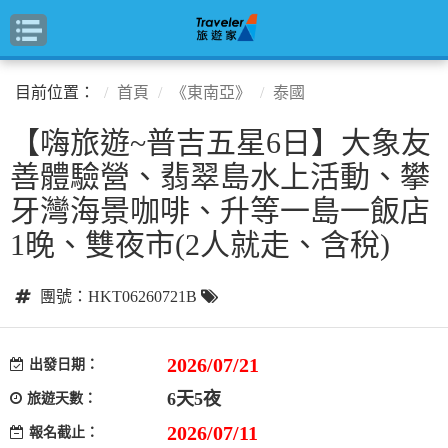
目前位置：
首頁
《東南亞》
泰國
【嗨旅遊~普吉五星6日】大象友
善體驗營、翡翠島水上活動、攀
牙灣海景咖啡、升等一島一飯店
1晚、雙夜市(2人就走、含稅)
團號：HKT06260721B
2026/07/21
出發日期：
6天5夜
旅遊天數：
2026/07/11
報名截止：