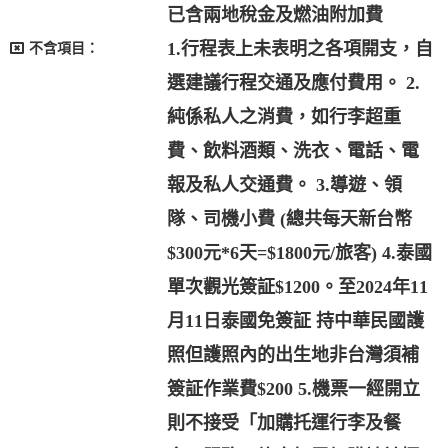
已含兩地稅金及燃油附加費
1.行程表上未表明之各項開支，自
不含項目：
選建議行程交通及應付費用。 2.
純係私人之消費，如行李超重
費、飲料酒類、洗衣、電話、電
報及私人交通費。 3.導遊、領
隊、司機小費 (總共每天新台幣
$300元*6天=$1800元/旅客) 4.泰國
單次觀光簽証$1200。至2024年11
月11日泰國免簽証 持中華民國護
照但護照內的出生地非台灣須補
簽証作業費$200 5.機票一經開立
則不接受「加購托運行李及餐