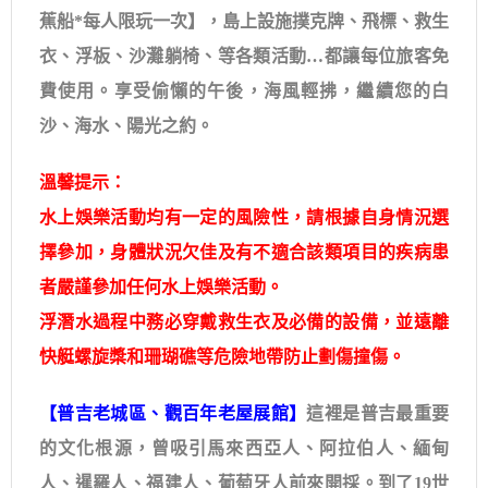
蕉船*每人限玩一次】，島上設施撲克牌、飛標、救生
衣、浮板、沙灘躺椅、等各類活動…都讓每位旅客免
費使用。享受偷懶的午後，海風輕拂，繼續您的白
沙、海水、陽光之約。
溫馨提示：
水上娛樂活動均有一定的風險性，請根據自身情況選
擇參加，身體狀況欠佳及有不適合該類項目的疾病患
者嚴謹參加任何水上娛樂活動。
浮潛水過程中務必穿戴救生衣及必備的設備，並遠離
快艇螺旋槳和珊瑚礁等危險地帶防止劃傷撞傷。
【普吉老城區、觀百年老屋展館】
這裡是普吉最重要
的文化根源，曾吸引馬來西亞人、阿拉伯人、緬甸
人、暹羅人、福建人、葡萄牙人前來開採。到了19世