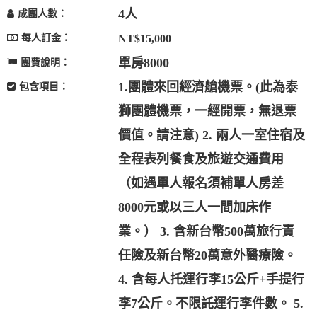
4人
成團人數：
每人訂金：
NT$15,000
單房8000
團費說明：
1.團體來回經濟艙機票。(此為泰
包含項目：
獅團體機票，一經開票，無退票
價值。請注意) 2. 兩人一室住宿及
全程表列餐食及旅遊交通費用
（如遇單人報名須補單人房差
8000元或以三人一間加床作
業。） 3. 含新台幣500萬旅行責
任險及新台幣20萬意外醫療險。
4. 含每人托運行李15公斤+手提行
李7公斤。不限託運行李件數。 5.