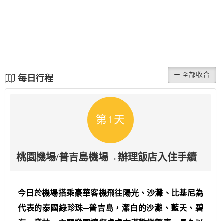
每日行程
第1天
桃園機場/普吉島機場→辦理飯店入住手續
今日於機場搭乘豪華客機飛往陽光、沙灘、比基尼為
代表的泰國綠珍珠─普吉島，潔白的沙灘、藍天、碧