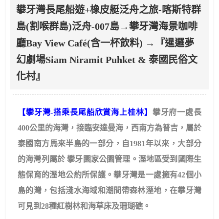
攀牙灣長尾船遊+橡皮艇泛舟之旅-喀斯特群
島(割喉群島)泛舟-007島→攀牙灣海景咖啡
廳Bay View Café(含一杯飲料) →『暹邏夢
幻劇場Siam Niramit Puhket & 泰國民俗文
化村』
【攀牙灣-搭乘長尾船欣賞海上桂林】
攀牙府一處長
400公里的海灣，接臨安達曼海，西南方為普吉，屬於
泰國南方馬來半島的一部分，自1981年以來，大部分
的海灣列屬於 攀牙園家公園管理。溼地區受到國際生
態保育的溼地公約所保護。攀牙灣是一處擁有42個小
島的灣，包括淺水海域和潮間帶森林溼地，在攀牙灣
可見到28種紅樹林和海草床及珊瑚礁。