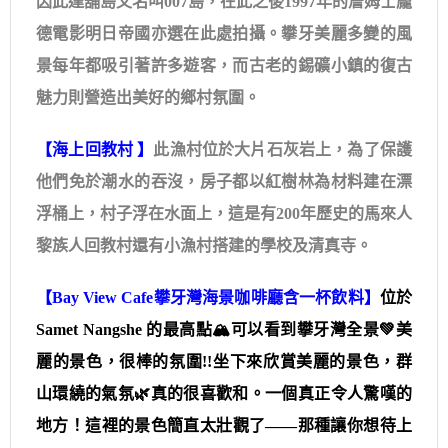
因此達舖島又名叫007島，在此之後1997年的詹姆士龐
德電影明日帝國亦選在此處拍攝。攀牙美麗多變的風
景每年都吸引著許多遊客，而古老的錫礦小鎮的復古
魅力則營造出美好的鄉村氛圍。
【海上回教村 】
此漁村位於大片石灰岩上，為了保護
他們免於潮水的吞沒，房子都以紅樹林為材料建在漂
浮桶上，村子浮在水面上，這是有200年歷史的馬來人
黎族人回教村還有小漁村搭建的學校及清真寺。
【Bay View Cafe攀牙灣海景咖啡廳含一杯飲料】
位於
Samet Nangshe 的最高點
🏔️
可以看到攀牙灣全景
💚
美
麗的景色，很棒的氛圍!!️坐下來欣賞美麗的景色，群
山環繞的氣氛
🌿
真的很喜歡和。一個真正令人驚嘆的
地方！這裡的景色簡直太壯觀了——那種讓你想待上