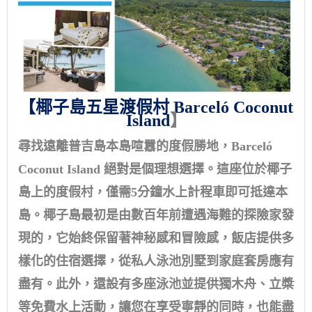
【椰子島五星渡假村 Barceló Coconut
Island
】
尋找遠離普吉島本島喧囂的度假勝地，Barceló
Coconut Island 絕對是個理想選擇。這座位於椰子
島上的度假村，僅需5分鐘水上計程車即可抵達本
島。椰子島最初是由數百年前遭遇海難的探險家發
現的，它始終保留著神秘感和冒​​險感，飯店提供多
樣化的住宿選擇，從私人泳池別墅到家庭套房應有
盡有。此外，還設有多座泳池並提供獨木舟、立槳
等免費水上活動，讓您在享受寧靜的同時，也能盡