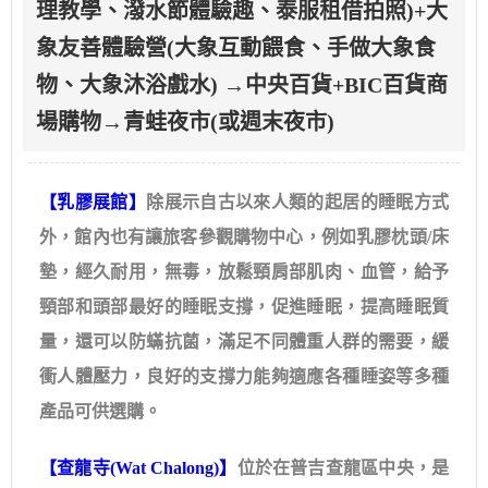
理教學、潑水節體驗趣、泰服租借拍照)+大
象友善體驗營(大象互動餵食、手做大象食
物、大象沐浴戲水) →中央百貨+BIC百貨商
場購物→青蛙夜市(或週末夜市)
【乳膠展館】
除展示自古以來人類的起居的睡眠方式
外，館內也有讓旅客參觀購物中心，例如乳膠枕頭/床
墊，經久耐用，無毒，放鬆頸肩部肌肉、血管，給予
頸部和頭部最好的睡眠支撐，促進睡眠，提高睡眠質
量，還可以防蟎抗菌，滿足不同體重人群的需要，緩
衝人體壓力，良好的支撐力能夠適應各種睡姿等多種
產品可供選購。
【查龍寺(Wat Chalong)】
位於在普吉查龍區中央，是