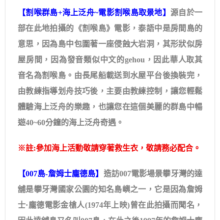
【割喉群島+海上泛舟~電影割喉島取景地】
源自於一
部在此地拍攝的《割喉島》電影，泰語中是房間島的
意思，因為島中包圍著一座侵蝕大岩洞，其形狀似房
屋房間，因為發音類似中文的gehou，因此華人取其
音名為割喉島。由長尾船載送到水屋平台後換裝完，
由教練指導划舟技巧後，主要由教練控制，讓您輕鬆
體驗海上泛舟的樂趣，也讓您在這個美麗的群島中暢
遊40~60分鐘的海上泛舟奇遇。
※註:參加海上活動敬請穿著救生衣，敬請務必配合。
【007島-詹姆士龐德島】
造訪007電影場景攀牙灣的達
舖是攀牙灣國家公園的知名島嶼之一，它是因為詹姆
士·龐德電影金槍人(1974年上映)曾在此拍攝而聞名，