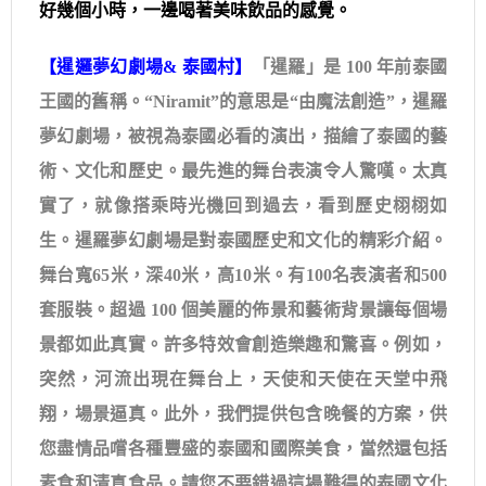
好幾個小時，一邊喝著美味飲品的感覺。
【暹邏夢幻劇場& 泰國村】
「暹羅」是 100 年前泰國
王國的舊稱。“Niramit”的意思是“由魔法創造”，暹羅
夢幻劇場，被視為泰國必看的演出，描繪了泰國的藝
術、文化和歷史。最先進的舞台表演令人驚嘆。太真
實了，就像搭乘時光機回到過去，看到歷史栩栩如
生。暹羅夢幻劇場是對泰國歷史和文化的精彩介紹。
舞台寬65米，深40米，高10米。有100名表演者和500
套服裝。超過 100 個美麗的佈景和藝術背景讓每個場
景都如此真實。許多特效會創造樂趣和驚喜。例如，
突然，河流出現在舞台上，天使和天使在天堂中飛
翔，場景逼真。此外，我們提供包含晚餐的方案，供
您盡情品嚐各種豐盛的泰國和國際美食，當然還包括
素食和清真食品。請您不要錯過這場難得的泰國文化