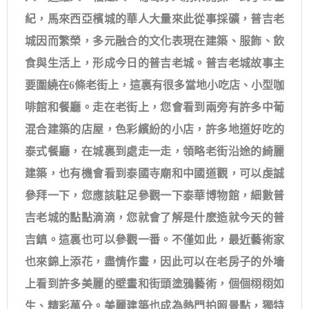
紀，馬來西亞檳城的華人大量來此從事採礦，普吉老
城因而繁榮，多元融合的文化表現在建築、服飾、飲
食與生活上，形成今日的普吉老城。普吉老城故事主
要圍繞在6條老街上，這裏有很多當地小吃店、小型咖
啡館和餐廳。走在老街上，您會看到兩旁有許多中葡
混合建築的店屋，色彩繽紛的小店，許多地道好吃的
泰式餐廳，在城裏到處走一走，領略老街沿途的綺麗
建築，也有機會看到泰國寺廟和中國道觀，可以虔誠
參拜一下，您應該駐足參觀一下泰華博物館，細數普
吉老城的點點滴滴，您就會了解是什麽造就今天的普
吉鎮。這裏也可以參觀一番。不僅如此，最近藝術家
也來錦上添花，盡情作畫，因此可以在老房子的外墻
上看到許多美麗的壁畫和街頭塗鴉藝術，個個栩栩如
生、精彩萬分。美麗建築也成為熱門拍照景點，獨特