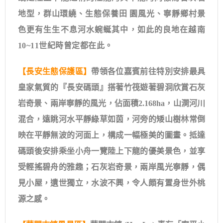
地型，群山環繞、生態保養田 園風光、寧靜鄉村景
色更有生生不息河水蜿蜒其中，如此的良地在越南
10~11世紀時曾定都在此。
【長安生態保護區】
帶領各位嘉賓前往特別安排最具
皇家氣質的『長安碼頭』搭著竹筏遊著碧洞欣賞石灰
岩奇景、兩岸寧靜的風光，佔面積2.168ha，山澗河川
混合，遠眺河水平靜綠草如茵，河旁的矮山樹林常倒
映在平靜無波的河面上，構成一幅極美的圖畫。抵達
碼頭後安排乘坐小舟一覽陸上下龍的優美景色，並享
受輕搖碧舟的雅趣；石灰岩奇景，兩岸風光寧靜，偶
見小屋，遺世獨立，水波不興，令人頗有置身世外桃
源之感。