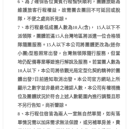
6、為了確保各位貴賓行程愉快順利，團體旅遊為
維護旅客行程權益，故需團去團回不可延回或脫
隊，不便之處尚祈見諒。
7、本行程最低成團人數為10人(含)， 15人以下不
派領隊，團體若滿15人台灣地區將派遣一位合格領
隊隨團服務。15人以下本公司將團體更改為(迷你
小團)型態照常出發，台灣無領隊隨行服務，但當
地仍配備專業導遊進行解說及服務。若當團人數為
10人以下，本公司將依觀光局定型化契約精神於團
體出發7日前通知取消出發。本公司官方網站上所
顯示之數字並非最終之確認人數，本公司有權視機
位及團體狀況於符合上述人數範圍內進行調整且恕
不另行告知，尚祈鑒諒。
8、本行程住宿皆為兩人一室無自然單間，如有落
單情況需以加床需求無法保證，或另補單房差，費