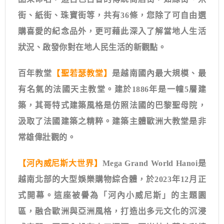
街、紙街、珠寶街等，共有36條，您除了可自由選
購喜愛的紀念品外，更可藉此深入了解當地人生活
狀況、啟發你對在地人民生活的新觀點。
百年教堂
【聖若瑟教堂】
是越南國內最大規模、最
有名氣的法國天主教堂。建於1886年是一幢5層建
築，其哥特式建築風格是仿照法國的巴黎聖母院，
汲取了法國建築之精粹。建築主體歐洲大教堂是非
常雄偉壯觀的。
【
河內威尼斯大世界
】
Mega Grand World Hanoi
是
越南北部的大型娛樂購物綜合體，於
2023
年
12
月正
式開幕。這座被譽為「河內小威尼斯」的主題園
區，融合歐洲與亞洲風格，打造出多元文化的沉浸