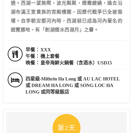
通。西湖一望無際，波光粼粼，煙霞繚繞，過去沿
湖布滿王室貴族的宮殿樓閣，因歷代戰爭已全被毀
壞。自李朝定都河內時，西湖就已成為河內著名的
遊覽勝地，有「劍湖煙水西湖月」之譽。
早餐：
XXX
午餐：
機上套餐
晚餐：
皇帝海鮮火鍋餐（含酒水）USD15
四星級-Mithrin Ha Long 或 AU LAC HOTEL
或 DREAM HA LONG 或 SONG LOC HA
LONG 或同等級飯店
第2天