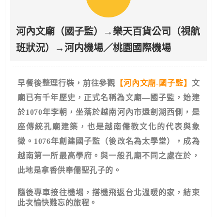
河內文廟（國子監）→樂天百貨公司（視航
班狀況）→河内機場／桃園國際機場
早餐後整理行裝，前往參觀
【河內文廟-
國子監
】
文
廟已有千年歷史，正式名稱為文廟—國子監，始建
於1070年李朝，坐落於越南河內市還劍湖西側，是
座傳統孔廟建築，也是越南儒教文化的代表與象
徵。1076年創建國子監（後改名為太學堂），成為
越南第一所最高學府。與一般孔廟不同之處在於，
此地是拿香供奉儒聖孔子的。
隨後專車接往機場，搭機飛返台北溫暖的家，結束
此次愉快難忘的旅程。