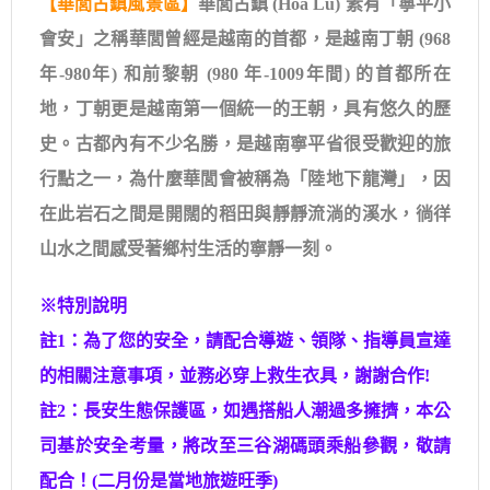
【華閭古鎮風景區】
華閭古鎮 (Hoa Lu) 素有「寧平小
會安」之稱華閭曾經是越南的首都，是越南丁朝 (968
年-980年) 和前黎朝 (980 年-1009年間) 的首都所在
地，丁朝更是越南第一個統一的王朝，具有悠久的歷
史。古都內有不少名勝，是越南寧平省很受歡迎的旅
行點之一，為什麼華閭會被稱為「陸地下龍灣」，因
在此岩石之間是開闊的稻田與靜靜流淌的溪水，徜徉
山水之間感受著鄉村生活的寧靜一刻。
※特別說明
註1：為了您的安全，請配合導遊、領隊、指導員宣達
的相關注意事項，並務必穿上救生衣具，謝謝合作!
註2：長安生態保護區，如遇搭船人潮過多擁擠，本公
司基於安全考量，將改至三谷湖碼頭乘船參觀，敬請
配合！(二月份是當地旅遊旺季)