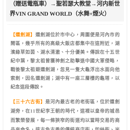
（贈送電瓶車）→聖若瑟大教堂→河内新世
界VIN GRAND WORLD（水舞+煙火）
【還劍湖】
還劍湖位於市中心，周圍便是河內市的
鬧區，幾乎所有的高級大飯店都集中在這附近，湖
濱綠草如茵、湖水清澈、十分優美。傳說在十五世
紀中葉，黎太祖曾獲神劍之助擊退中國大軍侵略，
戰後黎太祖遊還劍湖，忽見一隻大龜浮出水面向他
索劍，因名還劍湖；湖中有一座三層樓的龜塔，以
紀念這段傳說。
【三十六古街】
是河內最古老的老街區，位於還劍
湖旁，在11世紀李王朝的時代，這裡以皇帝的城邑
而繁榮發展，每一條狹窄的街道均以當時交易的商
品來命名，這古色古香的傳統商店街，如絲街、米