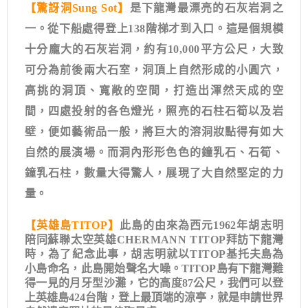
【驚訝洞Sung Sot】
是下龍灣最漂亮的石灰岩洞之
一。從下船處得登上138階梯才到入口。這是個規模
十分龐大的石灰岩洞，約有10,000平方公尺，大致
可分為前後兩大石室，洞頂上自然形成的小圓穴，
高挑的洞頂、寬敞的空間，打造出渾然天成的空
間，四處投射的各色燈光，照亮的石柱石筍以及岩
壁，便如藝術品一般，將巨大的溶洞妝點得有如大
自然的展演場。而洞內形形色色的鐘乳石、石筍、
鐘乳石柱，數量大得驚人，展現了大自然堅定的力
量。
【英雄島TITOP】
此島的由來為西元1962年胡志明
陪同蘇聯太空英雄CHERMANN TITOP拜訪下龍灣
時，為了紀念此事，胡志明就以TITOP
基托夫島為
小島命名，此島開始聲名大噪。TITOP島有下龍灣難
得一見的月牙型沙灘，它的高度87公尺，我們可以登
上英雄島424台階，登上最頂端的涼亭，就是申請世界