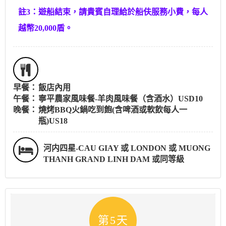
註3：遊船結束，請貴賓自理給於船伕服務小費，每人
越幣20,000盾。
早餐：
飯店內用
午餐：
寧平農家風味餐-羊肉風味餐（含酒水）USD10
晚餐：
燒烤BBQ火鍋吃到飽(含啤酒或軟飲每人一
瓶)US18
河内四星-CAU GIAY 或 LONDON 或 MUONG
THANH GRAND LINH DAM 或同等級
第5天