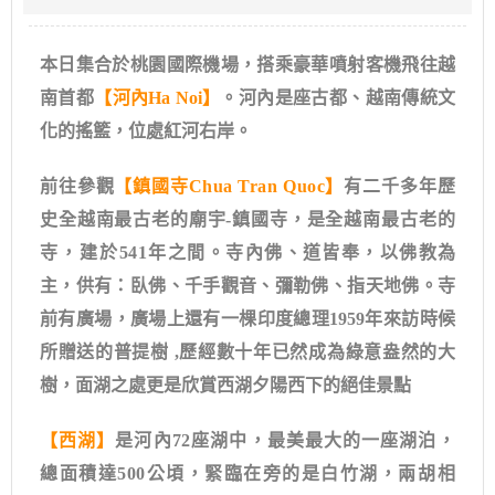
本日集合於桃園國際機場，搭乘豪華噴射客機飛往越
南首都
【河內Ha Noi】
。河內是座古都、越南傳統文
化的搖籃，位處紅河右岸。
前往參觀
【鎮國寺Chua Tran Quoc】
有二千多年歷
史全越南最古老的廟宇-鎮國寺，是全越南最古老的
寺，建於541
年之間。寺內佛、道皆奉，以佛教為
主，供有：臥佛、千手觀音、彌勒佛、指天地佛。寺
前有廣場，廣場上還有一棵印度總理1959年來訪時候
所贈送的普提樹 ,歷經數十年已然成為綠意盎然的大
樹，面湖之處更是欣賞西湖夕陽西下的絕佳景點
【西湖】
是河內72座湖中，最美最大的一座湖泊，
總面積達500公頃，緊臨在旁的是白竹湖，兩胡相