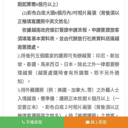
期起算需6個月以上）
(2)彩色白底大頭6個月內2吋相片兩張（背後須以
正楷填寫護照中英文姓名）
依據越南政府頒訂簽證申請流程，申請簽證旅客
須填寫基本資料表，並由代辦旅行社將資料送達越
南簽證處。
2.持後列五個國家的護照可免辦越簽：印尼、新加
坡、泰國、馬來西亞、日本，除此之外一律都要辦
理越簽（越簽處隨時會有所調整，恕不另外通
知）。
3.持外籍護照（例：美國、加拿大..等）之外籍人士
入境越南，需準備：護照正本效期６個月以上（一
定要正本）、彩色白底２吋相片兩張（背後須以正
楷填寫護照英文姓名）。持『美國護照』之旅客，
手機直撥
線上客服
依越南駐台辦事處公告，若需在台辦理越南入境簽