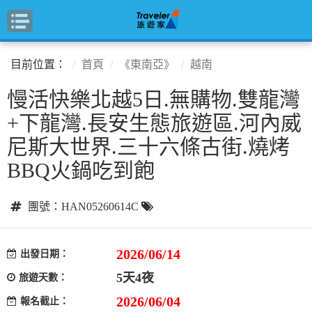
目前位置：
首頁
《東南亞》
越南
慢活快樂北越5日.無購物.雙龍灣
+下龍灣.長安生態旅遊區.河內威
尼斯大世界.三十六條古街.燒烤
BBQ火鍋吃到飽
團號：HAN05260614C
2026/06/14
出發日期：
5天4夜
旅遊天數：
2026/06/04
報名截止：