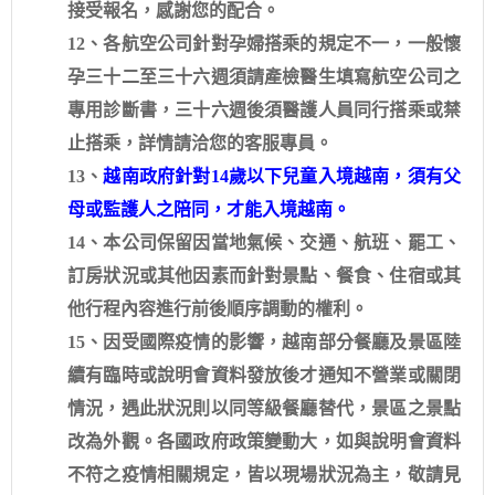
接受報名，感謝您的配合。
12、各航空公司針對孕婦搭乘的規定不一，一般懷
孕三十二至三十六週須請產檢醫生填寫航空公司之
專用診斷書，三十六週後須醫護人員同行搭乘或禁
止搭乘，詳情請洽您的客服專員。
13、
越南政府針對14歲以下兒童入境越南，須有父
母或監護人之陪同，才能入境越南。
14、本公司保留因當地氣候、交通、航班、罷工、
訂房狀況或其他因素而針對景點、餐食、住宿或其
他行程內容進行前後順序調動的權利。
15、因受國際疫情的影響，越南部分餐廳及景區陸
續有臨時或說明會資料發放後才通知不營業或關閉
情況，遇此狀況則以同等級餐廳替代，景區之景點
改為外觀。各國政府政策變動大，如與說明會資料
不符之疫情相關規定，皆以現場狀況為主，敬請見