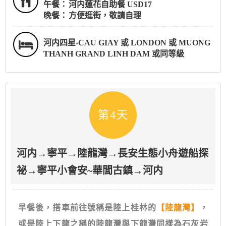
午餐：
河内蓮花自助餐 USD17
晚餐：
方便逛街，敬請自理
河内四星-CAU GIAY 或 LONDON 或 MUONG
THANH GRAND LINH DAM 或同等級
第4天
河内→寧平→陸龍灣→長安生態小舟遊船探
祕→寧平小會安~華閭古鎮→河内
早餐後，搭車前往號稱是陸上桂林的
【陸龍灣】
，
或是陸上下龍之稱的陸龍灣與下龍灣同樣為石灰岩