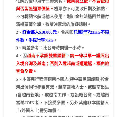
化契約書中第十三條規範。
機票開立後，不論使用
與否皆無退票價值。
機票亦不可更改日期及航點、
不可轉讓它航或他人使用。則訂金無法退回並需付
清機票價全額，敬請注意您的旅遊規劃。
2、
訂金每人$10,000元
，含來回
託運行李23KG不限
件數，手提行李7KG
。
3、時差參考：比台灣時間慢一小時。
4、因
越南不承認雙重國籍，請一律以單一護照出
入境台灣及越南；否則入境越南或遭遣返，概由旅
客負全責。
5、本優惠行程僅適用本國人(持中華民國護照)於台
灣出發同行參團有效，越南當地人士、或越南出生
(含越南新娘)、或越南工作、或設廠台商、或越南
當地JOIN者，不接受參團，另外其他非本國籍人
士(外籍人士)需另加價。