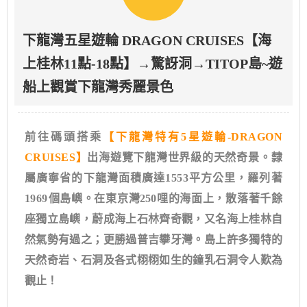
下龍灣五星遊輪 DRAGON CRUISES【海
上桂林11點-18點】→驚訝洞→TITOP島~遊
船上觀賞下龍灣秀麗景色
前往碼頭搭乘
【下龍灣特有5星
遊
輪-DRAGON
CRUISES】
出海遊覽下龍灣世界級的天然奇景。隸
屬廣寧省的下龍灣面積廣達1553平方公里，羅列著
1969
個島嶼。在東京灣250哩的海面上，散落著千餘
座獨立島嶼，蔚成海上石林齊奇觀，又名海上桂林自
然氣勢有過之；更勝過普吉攀牙灣。島上許多獨特的
天然奇岩、石洞及各式栩栩如生的鐘乳石洞令人歎為
觀止！