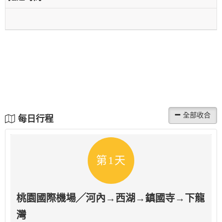
每日行程
第1天
桃園國際機場╱河內→西湖→鎮國寺→下龍
灣