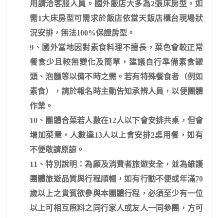
用請洽客服人員。國外飯店大多為2張床房型。如
需1大床房型可需求於飯店依當天飯店櫃台現場狀
況安排，無法100%保證房型。
9、國外當地因對素食料理不擅長，菜色會較正常
餐食少且較無變化及簡單，建議自行準備素食罐
頭、泡麵等以備不時之需。若有特殊餐食者（例如
素食），請於報名時主動告知承辨人員，以便團體
作業。
10、團體合菜若人數在12人以下會安排共桌，但會
增加菜量，人數達13人以上會安排2桌用餐，如有
不便敬請原諒。
11、特別說明：為顧及消費者旅遊安全，並為維護
團體旅遊品質與行程順暢，如有行動不便或年滿70
歲以上之貴賓欲參與本團體行程，必須至少有一位
以上可相互照料之同行家人或友人一同參團，方可