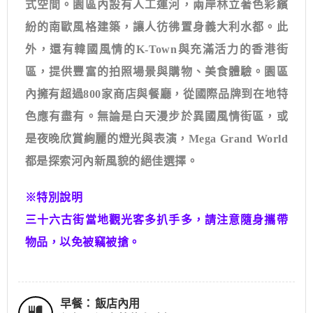
式空間。園區內設有人工運河，兩岸林立著色彩繽
紛的南歐風格建築，讓人彷彿置身義大利水都。此
外，還有韓國風情的
K-Town
與充滿活力的香港街
區，提供豐富的拍照場景與購物、美食體驗。園區
內擁有超過
800
家商店與餐廳，從國際品牌到在地特
色應有盡有。無論是白天漫步於異國風情街區，或
是夜晚欣賞絢麗的燈光與表演，
Mega Grand World
都是探索河內新風貌的絕佳選擇。
※特別說明
三十六古街當地觀光客多扒手多，請注意隨身攜帶
物品，以免被竊被搶。
早餐：
飯店內用