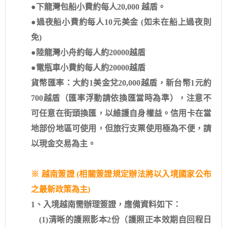
●下龍灣包船小費約每人20,000 越盾。
●過夜船小費約每人10元美金 (如未在船上過夜則
免)
●陸龍灣小舟約每人約20000越盾
●電瓶車小費約每人約20000越盾
貨幣匯率：大約1美金兌20,000越盾，新台幣1元約
700越盾（匯率浮動請依換匯當時為準），注意不
可任意在街頭換匯，以維護自身權益。信用卡在當
地部份地區可使用，但旅行支票使用極為不便，請
以現金交易為主。
※ 越南簽證 (相關簽證規定辦法將以入境國家公布
之最新政策為主)
1、入境越南需辦理簽證，應備資料如下：
(1)清晰的護照影本2份（護照正本效期自回程日