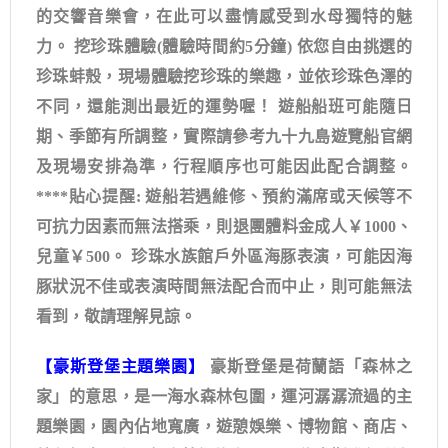
的交響音樂會，在此可以盡情感受到水母獨特的魅
力。 挖珍珠體驗(體驗時間約5分鐘) 依您自由挑選的
珍珠蚌殼，現場體驗挖珍珠的樂趣，並依珍珠色澤的
不同，還能測出最近的運勢喔！ 遊船船班可能隨日
期、季節有所調整，實際請參考九十九島遊覽船官網
及現場安排為準，行程順序也可能因此配合調整。
****貼心提醒: 遊船若遇維修、預約滿席或天候等不
可抗力因素而無法搭乘，則退團體料金成人￥1000、
兒童￥500。 珍珠水族館戶外區海豚表演，可能因海
豚狀況不佳或表演時間無法配合而中止，則可能無法
看到，敬請理解見諒。
【豪斯登堡主題樂園】
豪斯登堡是荷蘭語「森林之
家」的意思，是一海水森林包圍，運河潺潺流過的主
題樂園，園內佔地寬廣，遊憩娛樂、博物館、商店、