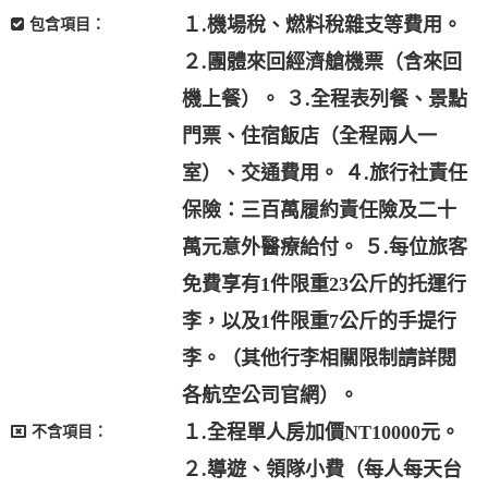
１.機場稅、燃料稅雜支等費用。
包含項目：
２.團體來回經濟艙機票（含來回
機上餐）。 ３.全程表列餐、景點
門票、住宿飯店（全程兩人一
室）、交通費用。 ４.旅行社責任
保險：三百萬履約責任險及二十
萬元意外醫療給付。 ５.每位旅客
免費享有1件限重23公斤的托運行
李，以及1件限重7公斤的手提行
李。（其他行李相關限制請詳閱
各航空公司官網）。
１.全程單人房加價NT10000元。
不含項目：
２.導遊、領隊小費（每人每天台