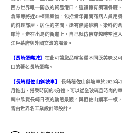
西方世界唯一開放的貿易港口。這裡擁有調理餐廳、
倉庫等將近49棟建築物，包括當年荷蘭商館人員用餐
的料理部屋、居住的空間、還有儲藏砂糖、染料的倉
庫等，走在出島的街道上，自己就彷彿穿越時空進入
江戶幕府與外國交流的場景。
【長崎蛋糕城】
在此可讓您品嚐各種不同既美味又可
口的著名長崎蛋糕。
【長崎稻佐山斜坡車】
長崎稻佐山斜坡車於2020年1
月推出，搭乘時間約8分鐘。可以從全玻璃且時尚的車
輛中欣賞長崎日夜的動態景觀。與稻佐山纜車一樣，
皆由世界名工業設計師設計。