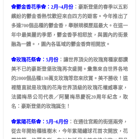
✿鬱金香花季✿：2月~4月份
：豪斯登堡的春季以五彩
繽紛的鬱金香熱忱歡迎來自四方的遊客。今年推出了
多達700個品種的鬱金香，舉辦規模歷屆最大。在這一
年中最美麗的季節，鬱金香爭相怒放，與園內的街景
融為一體。，園內各區域的鬱金香齊相開放。
✿玫瑰花祭✿：5月份
：讓世界頂尖的玫瑰育種家都讚
美不已的豪斯登堡玫瑰再次盛開。彙集來自世界各地
的2000個品種130萬支玫瑰等您來欣賞。美不勝收！這
裡簡直就是玫瑰的花海世界頂級的玫瑰花權威專家，
法國梅昂公司代表／阿蘭梅昂慶祝20周年紀念，取
名：豪斯登堡的玫瑰誕生！
✿紫陽花祭✿：5月~6月份
：在通往宮殿的街道兩旁，
從去年開始種植樹木，今年紫陽繡球花首次開放，花