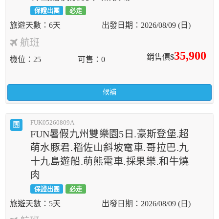
保證出團
必走
6天
2026/08/09 (日)
航班
35,900
銷售價$
機位
25
可售
0
候補
FUK05260809A
團
FUN暑假九州雙樂園5日.豪斯登堡.超
萌水豚君.稻佐山斜坡電車.哥拉巴.九
十九島遊船.萌熊電車.採果樂.和牛燒
肉
保證出團
必走
5天
2026/08/09 (日)