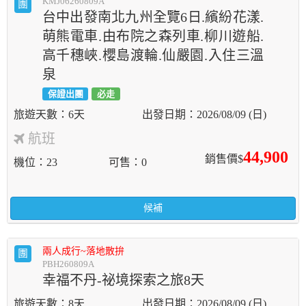
KMJ06260809A
團
台中出發南北九州全覽6日.繽紛花漾.
萌熊電車.由布院之森列車.柳川遊船.
高千穗峽.櫻島渡輪.仙嚴園.入住三溫
泉
保證出團
必走
6天
2026/08/09 (日)
航班
44,900
銷售價$
機位
23
可售
0
候補
兩人成行~落地散拚
團
PBH260809A
幸福不丹-祕境探索之旅8天
8天
2026/08/09 (日)