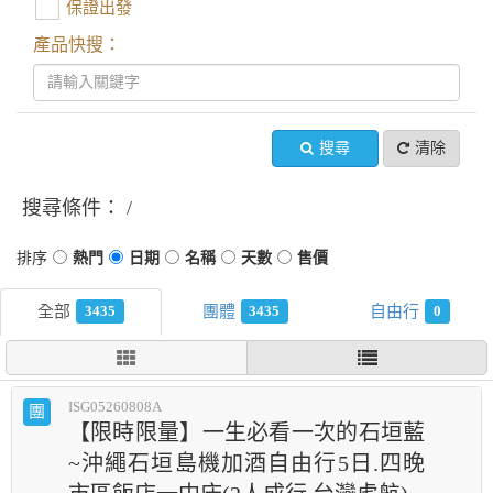
保證出發
產品快搜：
搜尋
清除
搜尋條件：
3435
3435
0
ISG05260808A
團
【限時限量】一生必看一次的石垣藍
~沖繩石垣島機加酒自由行5日.四晚