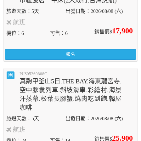
市區飯店一中床(2人成行.台灣虎航)
5天
2026/08/08 (六)
航班
17,900
銷售價$
機位
6
可售
6
報名
PUS05260808C
團
真齁甲釜山5日.THE BAY.海東龍宮寺.
空中膠囊列車.斜坡滑車.彩繪村.海景
汗蒸幕.松葉長腳蟹.燒肉吃到飽.韓屋
咖啡
5天
2026/08/08 (六)
航班
25,900
銷售價$
機位
24
可售
14