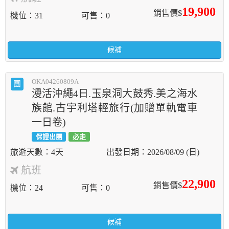
19,900
銷售價$
機位
31
可售
0
候補
OKA04260809A
團
漫活沖繩4日.玉泉洞大鼓秀.美之海水
族館.古宇利塔輕旅行(加贈單軌電車
一日卷)
保證出團
必走
4天
2026/08/09 (日)
航班
22,900
銷售價$
機位
24
可售
0
候補