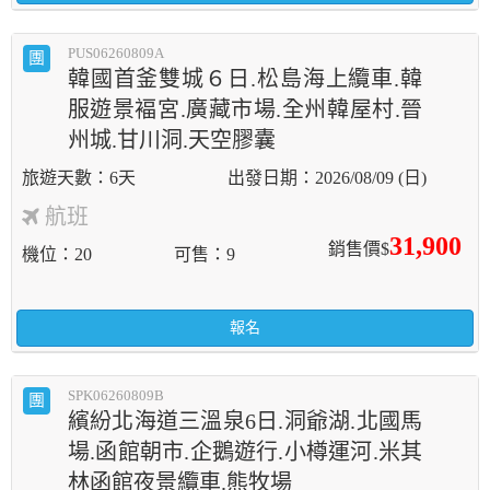
PUS06260809A
團
韓國首釜雙城６日.松島海上纜車.韓
服遊景褔宮.廣藏市場.全州韓屋村.晉
州城.甘川洞.天空膠囊
6天
2026/08/09 (日)
航班
31,900
銷售價$
機位
20
可售
9
報名
SPK06260809B
團
繽紛北海道三溫泉6日.洞爺湖.北國馬
場.函館朝市.企鵝遊行.小樽運河.米其
林函館夜景纜車.熊牧場