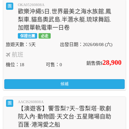
OKA05260808A
團
歡樂沖繩5日.世界最美之海水族館.鳳
梨車.貓島奧武島.半潛水艇.琉球舞蹈.
加贈單軌電車一日卷
保證出團
必走
5天
2026/08/08 (六)
航班
28,900
銷售價$
機位
18
可售
0
候補
AACIS260808A
團
【澳遊客】饗雪梨7天~雪梨塔·歌劇
院入內·動物園·天文台·五星賭場自助
百匯·港灣愛之船