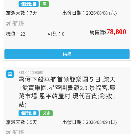
保證出團
滿
7天
2026/08/08 (六)
航班
78,800
銷售價$
機位
22
可售
0
候補
SEL05260809I
團
暑假下殺華航首爾雙樂園５日.樂天
+愛寶樂園.星空圖書館2.0.景福宮.廣
藏市場.恩平韓屋村.現代百貨(彩妝1
站)
保證出團
必走
5天
2026/08/09 (日)
航班