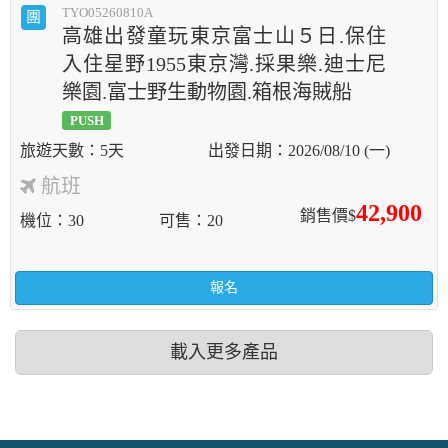
TYO05260810A
團
高雄出發童玩東京富士山５日.保住
入住星野1955東京灣.採果樂.迪士尼
樂園.富士野生動物園.箱根海賊船
PUSH
5天
2026/08/10 (一)
航班
42,900
銷售價$
機位
30
可售
20
報名
載入更多產品