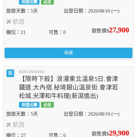
保證出團
必走
5天
2026/08/10 (一)
航班
27,900
銷售價$
機位
21
可售
0
候補
KIJ05260810D
團
【限時下殺】浪漫東北溫泉5日.會津
鐵道.大內宿.秘境銀山溫泉街.會津若
松城.米澤和牛料理(新瀉進出)
保證出團
必走
5天
2026/08/10 (一)
航班
29,900
銷售價$
機位
27
可售
0