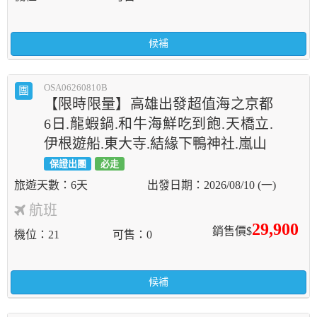
候補
OSA06260810B
團
【限時限量】高雄出發超值海之京都
6日.龍蝦鍋.和牛海鮮吃到飽.天橋立.
伊根遊船.東大寺.結緣下鴨神社.嵐山
保證出團
必走
6天
2026/08/10 (一)
航班
29,900
銷售價$
機位
21
可售
0
候補