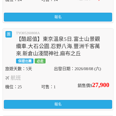
報名
TYO05260808A
團
【酷超值】東京溫泉5日.富士山景觀
纜車.大石公園.忍野八海.豐洲千客萬
來.新倉山淺間神社.麻布之丘
保證出團
必走
5天
2026/08/08 (六)
航班
27,900
銷售價$
機位
25
可售
1
報名