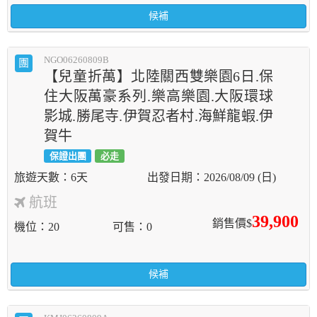
候補
NGO06260809B
團
【兒童折萬】北陸關西雙樂園6日.保
住大阪萬豪系列.樂高樂園.大阪環球
影城.勝尾寺.伊賀忍者村.海鮮龍蝦.伊
賀牛
保證出團
必走
6天
2026/08/09 (日)
航班
39,900
銷售價$
機位
20
可售
0
候補