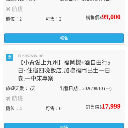
航班
99,000
銷售價$
機位
2
可售
2
報名
FUK05260810D
團
【小資愛上九州】福岡機+酒自由行5
日~住宿四晚飯店.加贈福岡巴士一日
卷.一中床專案
5天
2026/08/10 (一)
航班
17,999
銷售價$
機位
4
可售
0
候補