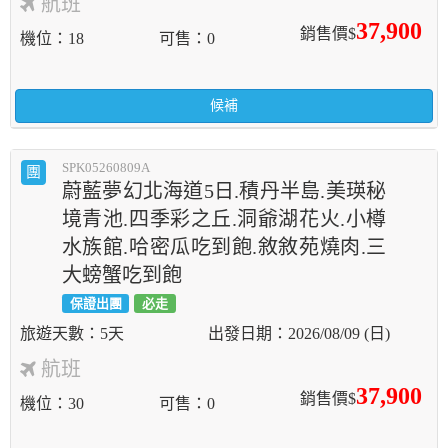
航班
37,900
銷售價$
機位
18
可售
0
候補
SPK05260809A
團
蔚藍夢幻北海道5日.積丹半島.美瑛秘
境青池.四季彩之丘.洞爺湖花火.小樽
水族館.哈密瓜吃到飽.敘敘苑燒肉.三
大螃蟹吃到飽
保證出團
必走
5天
2026/08/09 (日)
航班
37,900
銷售價$
機位
30
可售
0