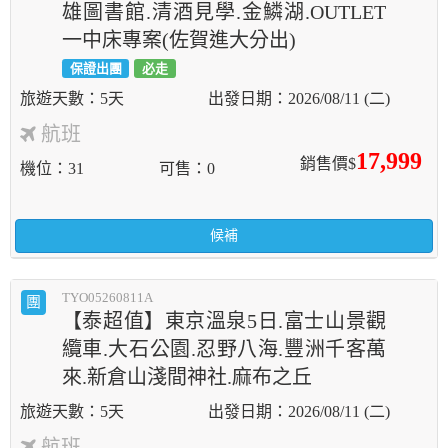
雄圖書館.清酒見學.金鱗湖.OUTLET
一中床專案(佐賀進大分出)
保證出團
必走
5天
2026/08/11 (二)
航班
17,999
銷售價$
機位
31
可售
0
候補
TYO05260811A
團
【泰超值】東京溫泉5日.富士山景觀
纜車.大石公園.忍野八海.豐洲千客萬
來.新倉山淺間神社.麻布之丘
5天
2026/08/11 (二)
航班