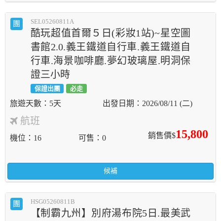
SEL05260811A
團
酷玩超值首爾５日(彩妝1站)~星空圖
書館2.0.義王鐵道自行車.義王鐵道自
行車.海景咖啡廳.夢幻玻璃屋.明洞保
證三小時
保證出團
必走
5天
2026/08/11 (二)
航班
15,800
銷售價$
機位
16
可售
0
候補
HSG05260811B
團
【制霸九州】別府湯布院5日.最美武