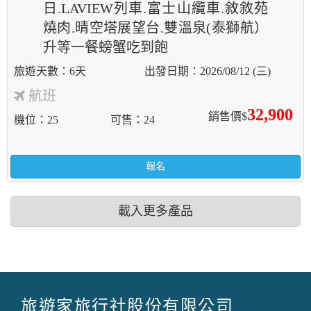
日.LAVIEW列車.富士山纜車.敘敘苑
燒肉.晴空塔展望台.雙溫泉(泰獅航）
升等一餐螃蟹吃到飽
6天
2026/08/12 (三)
航班
32,900
銷售價$
機位
25
可售
24
報名
載入更多產品
旅遊家旅行社股份有限公司