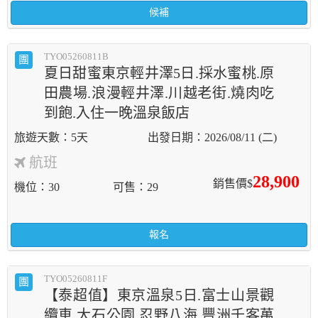
候補
TYO05260811B
團
夏日甜蜜東京輕井澤5日.採水蜜桃.原
田農場.浪漫輕井澤.川越老街.燒肉吃
到飽.入住一晚溫泉飯店
5天
2026/08/11 (二)
航班
28,900
銷售價$
機位
30
可售
29
報名
TYO05260811F
團
【泰超值】東京溫泉5日.富士山景觀
纜車.大石公園.忍野八海.豐洲千客萬