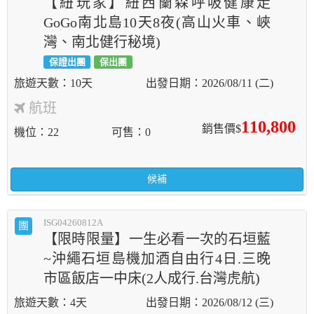
【紐玩家】紐西蘭森呼吸健康走
GoGo南北島10天8夜(高山火車、峽
灣、南北健行秘境)
保證出團
保出團
10天
2026/08/11 (二)
航班
110,800
銷售價$
機位
22
可售
0
候補
ISG04260812A
團
【限時限量】一生必看一次的石垣藍
~沖繩石垣島機加酒自由行4日.三晚
市區飯店一中床(2人成行.台灣虎航)
4天
2026/08/12 (三)