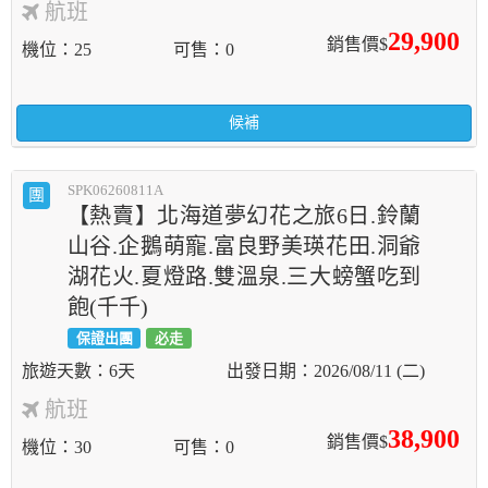
航班
29,900
銷售價$
機位
25
可售
0
候補
SPK06260811A
團
【熱賣】北海道夢幻花之旅6日.鈴蘭
山谷.企鵝萌寵.富良野美瑛花田.洞爺
湖花火.夏燈路.雙溫泉.三大螃蟹吃到
飽(千千)
保證出團
必走
6天
2026/08/11 (二)
航班
38,900
銷售價$
機位
30
可售
0