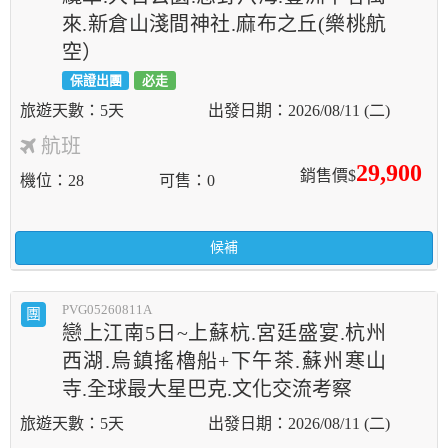
來.新倉山淺間神社.麻布之丘(樂桃航
空）
保證出團
必走
5天
2026/08/11 (二)
航班
29,900
銷售價$
機位
28
可售
0
候補
PVG05260811A
團
戀上江南5日~上蘇杭.宮廷盛宴.杭州
西湖.烏鎮搖櫓船+下午茶.蘇州寒山
寺.全球最大星巴克.文化交流考察
5天
2026/08/11 (二)