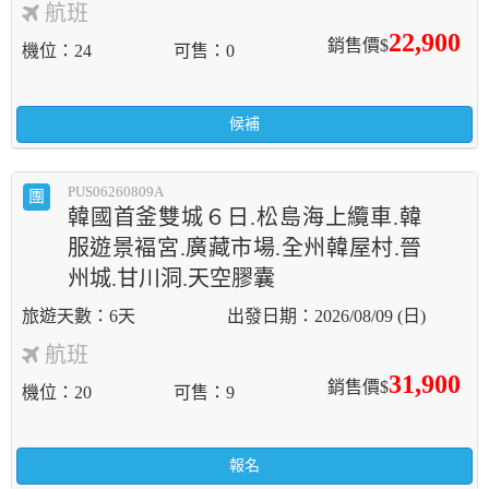
航班
22,900
銷售價$
機位
24
可售
0
候補
PUS06260809A
團
韓國首釜雙城６日.松島海上纜車.韓
服遊景褔宮.廣藏市場.全州韓屋村.晉
州城.甘川洞.天空膠囊
6天
2026/08/09 (日)
航班
31,900
銷售價$
機位
20
可售
9
報名