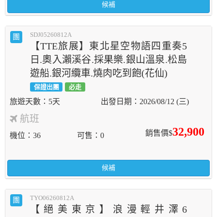
候補
SDJ05260812A
團
【TTE旅展】東北星空物語四重奏5
日.奧入瀨溪谷.採果樂.銀山溫泉.松島
遊船.銀河纜車.燒肉吃到飽(花仙)
保證出團
必走
5天
2026/08/12 (三)
航班
32,900
銷售價$
機位
36
可售
0
候補
TYO06260812A
團
【絕美東京】浪漫輕井澤6