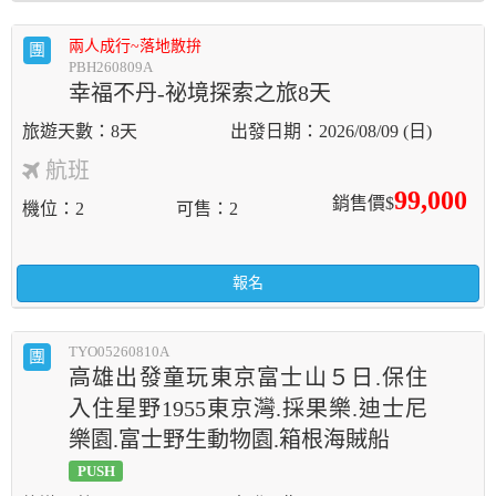
兩人成行~落地散拚
團
PBH260809A
幸福不丹-祕境探索之旅8天
8天
2026/08/09 (日)
航班
99,000
銷售價$
機位
2
可售
2
報名
TYO05260810A
團
高雄出發童玩東京富士山５日.保住
入住星野1955東京灣.採果樂.迪士尼
樂園.富士野生動物園.箱根海賊船
PUSH