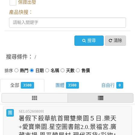
保證出發
產品快搜：
搜尋
清除
搜尋條件：
3500
3500
0
SEL05260809I
團
暑假下殺華航首爾雙樂園５日.樂天
+愛寶樂園.星空圖書館2.0.景福宮.廣