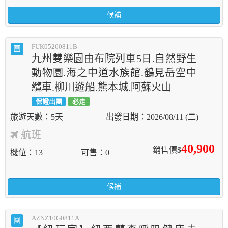
候補
FUK05260811B
團
九州雙樂園由布院列車5日.自然野生
動物園.海之中道水族館.鶴見岳空中
纜車.柳川遊船.熊本城.阿蘇火山
保證出團
必走
5天
2026/08/11 (二)
航班
40,900
銷售價$
機位
13
可售
0
候補
AZNZ10G0811A
團