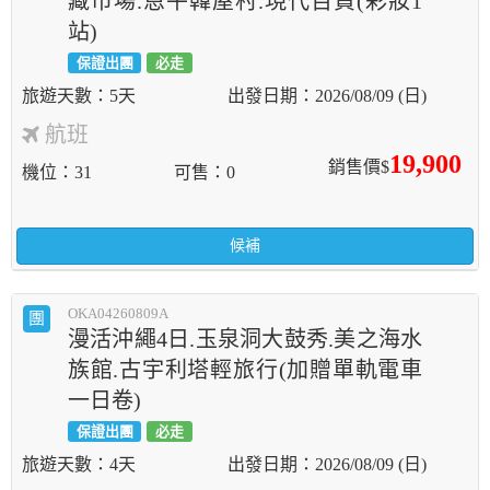
藏市場.恩平韓屋村.現代百貨(彩妝1
站)
保證出團
必走
5天
2026/08/09 (日)
航班
19,900
銷售價$
機位
31
可售
0
候補
OKA04260809A
團
漫活沖繩4日.玉泉洞大鼓秀.美之海水
族館.古宇利塔輕旅行(加贈單軌電車
一日卷)
保證出團
必走
4天
2026/08/09 (日)