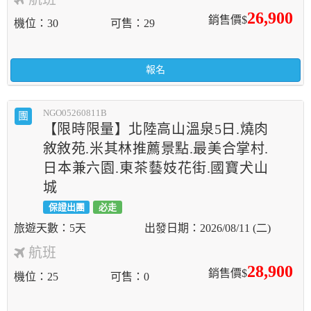
26,900
銷售價$
機位
30
可售
29
報名
NGO05260811B
團
【限時限量】北陸高山溫泉5日.燒肉
敘敘苑.米其林推薦景點.最美合掌村.
日本兼六園.東茶藝妓花街.國寶犬山
城
保證出團
必走
5天
2026/08/11 (二)
航班
28,900
銷售價$
機位
25
可售
0