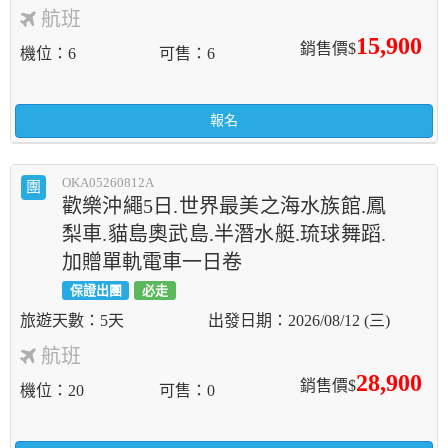
航班
15,900
銷售價$
機位
6
可售
6
報名
OKA05260812A
團
歡樂沖繩5日.世界最美之海水族館.鳳
梨車.貓島奧武島.半潛水艇.琉球舞蹈.
加贈單軌電車一日卷
保證出團
必走
5天
2026/08/12 (三)
航班
28,900
銷售價$
機位
20
可售
0