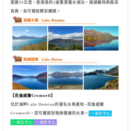
度達35公里，是南島的2座重要蓄水湖泊，兩湖韻味與風采
各異，並可補捉精彩鏡頭。
【克倫威爾Cromwell】
位於湖畔Lake Dunstan的著名水果產地─克倫威爾
Cromwell，您可購買到物美價廉的水果。