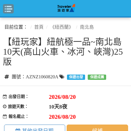
目前位置：
首頁
《紐西蘭》
南北島
【紐玩家】紐航極一品~南北島
10天(高山火車、冰河、峽灣)25
版
團號：AZNZ1060820A
保證出發
保證成團
2026/08/20
出發日期：
10天8夜
旅遊天數：
2026/08/20
報名截止：