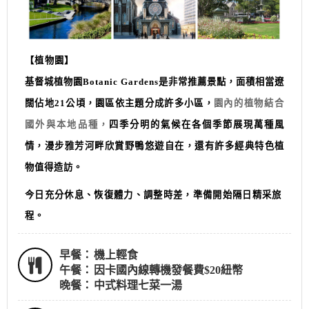
【植物園】
基督城植物園
Botanic Gardens
是非常推薦景點，面積相當遼
闊佔地
21
公頃，園區依主題分成許多小區，
園內的植物結合
國外與本地品種，
四季分明的氣候在各個季節展現萬種風
情，漫步雅芳河畔欣賞野鴨悠遊自在，還有許多經典特色植
物值得造訪。
今日充分休息、恢復體力、調整時差，準備開始隔日精采旅
程。
早餐：
機上輕食
午餐：
因卡國內線轉機發餐費$20紐幣
晚餐：
中式料理七菜一湯