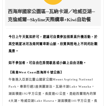
西海岸國家公園區─瓦納卡湖／哈威亞湖─
克倫威爾─Skyline天際纜車+Kiwi自助餐
今日上午天氣如許可，建議可自費參加搭乘直升機活動，於
高空眺望冰河及南阿爾卑斯山脈，欣賞與陸地上不同的壯觀
風景。
如不參加者，可自由在房間歇息或小鎮上自由活動。
【南島West Coast西海岸６號公路】
午後進入亞斯比靈山國家公園Mount Aspiring National
Park，專車行經2座美麗湖泊，瓦納卡湖Lake Wanaka，
湖面積達192平方公里，長度達42公里，是紐西蘭境內的第
4大湖，哈威亞湖Lake Hawea，湖面積達141平方公里，長