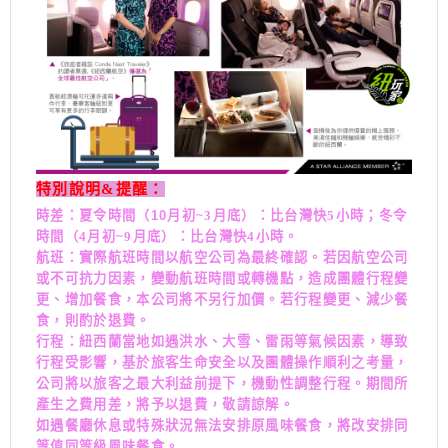
特別說明&提醒：
時差：夏令時間（10
月初~3
月底）：比台灣快5
小時；冬令
時間（4月初~9月底）：比台灣快4小時。
航班：實際航班時間以航空公司為最終確認。若因航空公司
或不可抗力因素，變動航班時間或轉機點，造成團體行程變
更、增加餐食，本公司將不另行加價。若行程變更、減少餐
食，則酌於退費。
行程：紐西蘭當地如遇洪水、大雪、雷雨等氣候因素，導致
行程受影響，基於旅客生命安全以及團體操作順利之考量，
公司將以旅客之最大利益前提下，機動性調整行程。期間所
產生之費用差，將予以退費，敬請諒解。
如遇餐廳休息或特殊狀況無法安排原風味餐食，將改安排同
等值同等級風味餐食。