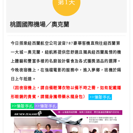
第1天
桃園國際機場／奧克蘭
今日搭乘紐西蘭航空公司波音787豪華客機直飛往紐西蘭第
一大城－奧克蘭，紐航將提供您舒適且獨具紐西蘭風情的機
上體驗和豐富多樣的名廚設計餐食及各式獲獎酒品的選擇。
今晚夜宿機上，在強檔電影的服務中，進入夢鄉，班機於隔
日上午抵達。
（因夜宿機上，請自備輕薄衣物以備不時之需，如有配戴隱
形眼鏡的貴賓，請隨身攜帶藥水隨身包）