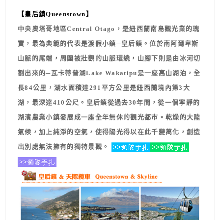
【皇后鎮Queenstown】
中央奧塔哥地區Central Otago，是紐西蘭南島觀光業的瑰
寶，最為典範的代表是渡假小鎮─皇后鎮。位於南阿爾卑斯
山脈的尾端，周圍被壯觀的山脈環繞，山腳下則是由冰河切
割出來的─
瓦卡蒂普湖
Lake Wakatipu是一座高山湖泊，全
長84公里，湖水面積達291平方公里是紐西蘭境內第3大
湖，最深達410公尺。皇后鎮從過去30年間，從一個寧靜的
湖濱農業小鎮發展成一座全年無休的觀光都市。乾燥的大陸
氣候，加上純淨的空氣，使得陽光得以在此千變萬化，創造
出別處無法擁有的獨特景觀。