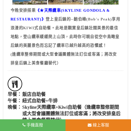
今晚安排搭乘
《★天際纜車(SKYLINE GONDOLA &
RESTAURANT)》
登上皇后鎮的─鮑伯峰(Bob's Peak)享用
浪漫的KIWI式自助餐。此地是觀賞皇后鎮壯闊美景的最佳
地點，登山纜車緩緩爬上山頂，此時你可親自從空中鳥瞰皇
后鎮的美麗景色而忘記了纜車已越升越高的恐懼感！
(逢纜車整修期間或大型會議團體無法訂位或客滿；將改安
排皇后鎮上美食餐廳替代）
早餐：
飯店自助餐
午餐：
紐式自助餐+牛排
晚餐：
Skyline天際纜車+Kiwi自助餐（逢纜車整修期間
或大型會議團體無法訂位或客滿；將改安排皇后
鎮上美食餐廳替代）
手機直撥
線上客服