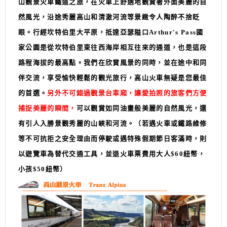
山觀景火車鐵道之旅，
在火車上舒適地觀賞著外面美麗的自
然風光，沿途秀麗高山和清澈河流等景緻令人陶醉不捨眨
眼。行經坎特伯里大平原，抵達亞瑟隘口Arthur's Pass國
家公園是從坎特伯里東往西海岸相互往來的通道，也是這段
路程海拔的最高點。
我們在欣賞風景的同時，並在途中和同
伴交流，享受愉快輕鬆的觀光旅行，高山火車無疑是您最佳
的首選。
另外不可錯過觀景台車廂，讓愛拍照的旅客們方便
捕捉美麗的瞬間，
可以觀賞如同油畫般美麗的自然風光，還
有引人入勝景觀秀麗的山峽和河流。
（若遇火車或鐵路維修
等不可抗拒之安全理由而停駛或遇特殊假期節日客滿時，則
以遊覽車為替代交通工具，並退火車票費用大人$60紐幣，
小孩$50紐幣）