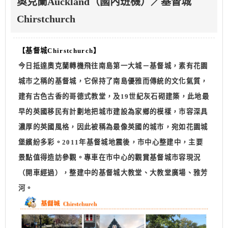
奧克蘭Auckland（國內班機）／基督城
Chirstchurch
【基督城
Chirstchurch
】
今日抵達奧克蘭轉機飛往南島第一大城－基督城，素有花園
城市之稱的基督城，它保持了南島優雅而傳統的文化氣質，
建有古色古香的哥德式教堂，及19世紀灰石砌建築，此地最
早的英國移民有計劃地把城市建設為家鄉的模樣，市容深具
濃厚的英國風格，因此被稱為最像英國的城市，宛如花園城
堡繽紛多彩。2011年基督城地震後，市中心整建中，主要
景點值得造訪參觀。專車在市中心的觀賞基督城市容現況
（開車經過），整建中的基督城大教堂、大教堂廣場、雅芳
河。