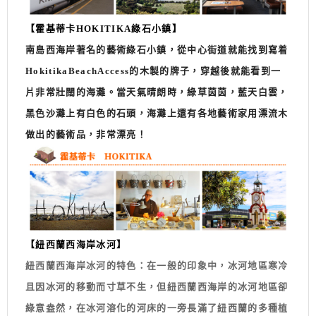
【霍基蒂卡HOKITIKA綠石小鎮】
南島西海岸著名的藝術綠石小鎮，從中心街道就能找到寫着
HokitikaBeachAccess的木製的牌子，穿越後就能看到一
片非常壯闊的海灘。當天氣晴朗時，綠草茵茵，藍天白雲，
黑色沙灘上有白色的石頭，海灘上還有各地藝術家用漂流木
做出的藝術品，非常漂亮！
【
紐西蘭西海岸冰河】
紐西蘭西海岸冰河
的特色：在一般的印象中，冰河地區寒冷
且因冰河的移動而寸草不生，但紐西蘭西海岸的冰河地區卻
綠意盎然，在冰河溶化的河床的一旁長滿了紐西蘭的多種植