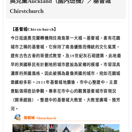
奧克蘭Auckland（國內班機）／基督城
Chirstchurch
【基督城
Chirstchurch
】
今日抵達奧克蘭轉機飛往南島第一大城－基督城，素有花園
城市之稱的基督城，它保持了南島優雅而傳統的文化氣質，
建有古色古香的哥德式教堂，及19世紀灰石砌建築，此地最
早的英國移民有計劃地把城市建設為家鄉的模樣，市容深具
濃厚的英國風格，因此被稱為最像英國的城市，宛如花園城
堡繽紛多彩。2011年基督城地震後，市中心整建中，主要
景點值得造訪參觀。專車在市中心的觀賞基督城市容現況
（開車經過），整建中的基督城大教堂、大教堂廣場、雅芳
河。