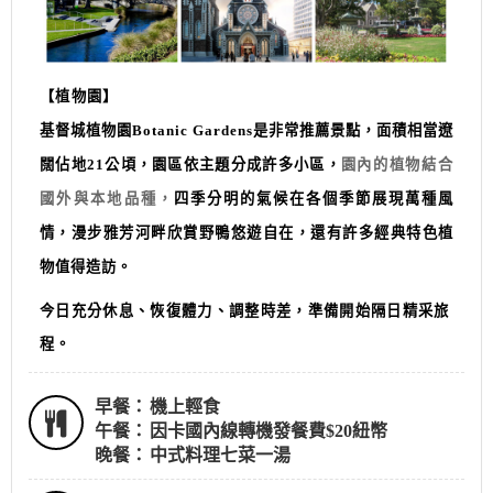
【植物園】
基督城植物園
Botanic Gardens
是非常推薦景點，面積相當遼
闊佔地
21
公頃，園區依主題分成許多小區，
園內的植物結合
國外與本地品種，
四季分明的氣候在各個季節展現萬種風
情，漫步雅芳河畔欣賞野鴨悠遊自在，還有許多經典特色植
物值得造訪。
今日充分休息、恢復體力、調整時差，準備開始隔日精采旅
程。
早餐：
機上輕食
午餐：
因卡國內線轉機發餐費$20紐幣
晚餐：
中式料理七菜一湯