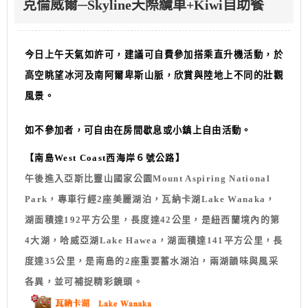
克倫威爾─Skyline天際纜車+Kiwi自助餐
今日上午天氣如許可，建議可自費參加搭乘直升機活動，於
高空眺望冰河及南阿爾卑斯山脈，欣賞與陸地上不同的壯觀
風景。
如不參加者，可自由在房間歇息或小鎮上自由活動。
【南島West Coast西海岸６號公路】
午後進入亞斯比靈山國家公園Mount Aspiring National
Park，專車行經2座美麗湖泊，瓦納卡湖Lake Wanaka，
湖面積達192平方公里，長度達42公里，是紐西蘭境內的第
4大湖，哈威亞湖Lake Hawea，湖面積達141平方公里，長
度達35公里，是南島的2座重要蓄水湖泊，兩湖韻味與風采
各異，並可補捉精彩鏡頭。