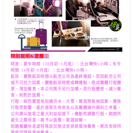
特別說明&提醒：
時差：夏令時間（10
月初~3
月底）：比台灣快5
小時；冬令
時間（4月初~9月底）：比台灣快4小時。
航班：實際航班時間以航空公司為最終確認。若因航空公司
或不可抗力因素，變動航班時間或轉機點，造成團體行程變
更、增加餐食，本公司將不另行加價。若行程變更、減少餐
食，則酌於退費。
行程：紐西蘭當地如遇洪水、大雪、雷雨等氣候因素，導致
行程受影響，基於旅客生命安全以及團體操作順利之考量，
公司將以旅客之最大利益前提下，機動性調整行程。期間所
產生之費用差，將予以退費，敬請諒解。
如遇餐廳休息或特殊狀況無法安排原風味餐食，將改安排同
等值同等級風味餐食。