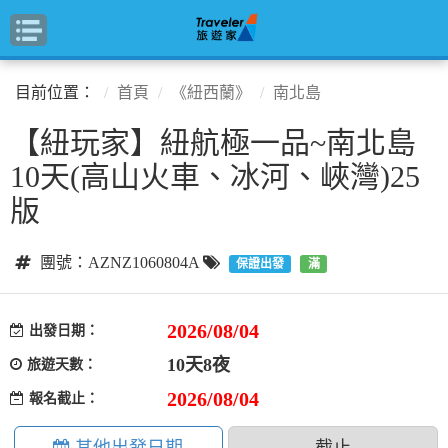
目前位置：
首頁
《紐西蘭》
南北島
【紐玩家】紐航極一品~南北島
10天(高山火車、冰河、峽灣)25
版
團號：AZNZ1060804A
保證出發
滿
2026/08/04
出發日期：
10天8夜
旅遊天數：
2026/08/04
報名截止：