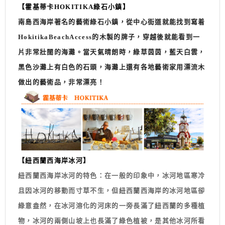
【霍基蒂卡HOKITIKA綠石小鎮】
南島西海岸著名的藝術綠石小鎮，從中心街道就能找到寫着
HokitikaBeachAccess的木製的牌子，穿越後就能看到一
片非常壯闊的海灘。當天氣晴朗時，綠草茵茵，藍天白雲，
黑色沙灘上有白色的石頭，海灘上還有各地藝術家用漂流木
做出的藝術品，非常漂亮！
【
紐西蘭西海岸冰河】
紐西蘭西海岸冰河
的特色：在一般的印象中，冰河地區寒冷
且因冰河的移動而寸草不生，但紐西蘭西海岸的冰河地區卻
綠意盎然，在冰河溶化的河床的一旁長滿了紐西蘭的多種植
物，冰河的兩側山坡上也長滿了綠色植被，是其他冰河所看