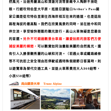
然風光，沿途秀麗高山和清澈河流等景緻令人陶醉不捨眨
眼。行經坎特伯里大平原，抵達亞瑟隘口Arthur's Pass國
家公園是從坎特伯里東往西海岸相互往來的通道，也是這段
路程海拔的最高點。
我們在欣賞風景的同時，並在途中和同
伴交流，享受愉快輕鬆的觀光旅行，高山火車無疑是您最佳
的首選。
另外不可錯過觀景台車廂，讓愛拍照的旅客們方便
捕捉美麗的瞬間，
可以觀賞如同油畫般美麗的自然風光，還
有引人入勝景觀秀麗的山峽和河流。
（若遇火車或鐵路維修
等不可抗拒之安全理由而停駛或遇特殊假期節日客滿時，則
以遊覽車為替代交通工具，並退火車票費用大人$60紐幣，
小孩$50紐幣）