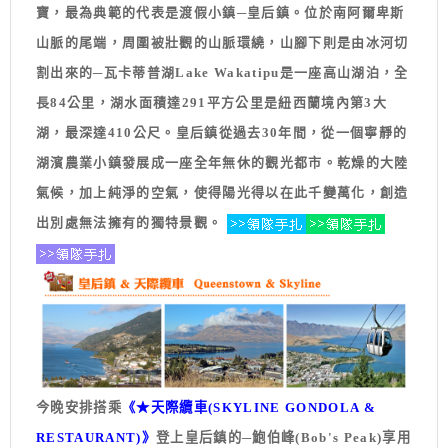
寶，最為典範的代表是渡假小鎮─皇后鎮。位於南阿爾卑斯
山脈的尾端，周圍被壯觀的山脈環繞，山腳下則是由冰河切
割出來的─
瓦卡蒂普湖
Lake Wakatipu是一座高山湖泊，全
長84公里，湖水面積達291平方公里是紐西蘭境內第3大
湖，最深達410公尺。皇后鎮從過去30年間，從一個寧靜的
湖濱農業小鎮發展成一座全年無休的觀光都市。乾燥的大陸
氣候，加上純淨的空氣，使得陽光得以在此千變萬化，創造
出別處無法擁有的獨特景觀。
今晚安排搭乘
《★天際纜車(SKYLINE GONDOLA &
RESTAURANT)》
登上皇后鎮的─鮑伯峰(Bob's Peak)享用