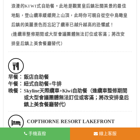
浪漫的KIWI式自助餐。此地是觀賞皇后鎮壯闊美景的最佳
地點，登山纜車緩緩爬上山頂，此時你可親自從空中鳥瞰皇
后鎮的美麗景色而忘記了纜車已越升越高的恐懼感！
(逢纜車整修期間或大型會議團體無法訂位或客滿；將改安
排皇后鎮上美食餐廳替代）
早餐：
飯店自助餐
午餐：
紐式自助餐+牛排
晚餐：
Skyline天際纜車+Kiwi自助餐（逢纜車整修期間
或大型會議團體無法訂位或客滿；將改安排皇后
鎮上美食餐廳替代）
COPTHORNE RESORT LAKEFRONT
手機直撥
線上客服