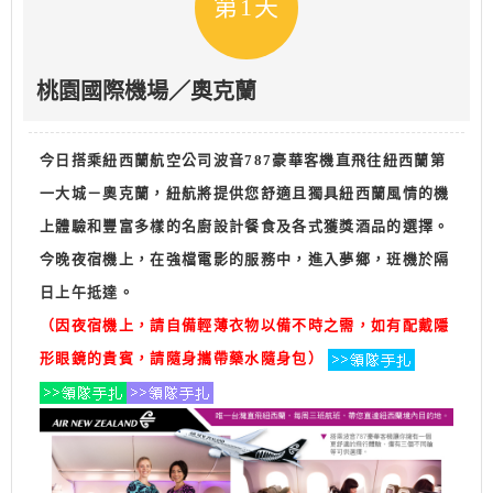
第1天
桃園國際機場／奧克蘭
今日搭乘紐西蘭航空公司波音787豪華客機直飛往紐西蘭第
一大城－奧克蘭，紐航將提供您舒適且獨具紐西蘭風情的機
上體驗和豐富多樣的名廚設計餐食及各式獲獎酒品的選擇。
今晚夜宿機上，在強檔電影的服務中，進入夢鄉，班機於隔
日上午抵達。
（因夜宿機上，請自備輕薄衣物以備不時之需，如有配戴隱
形眼鏡的貴賓，請隨身攜帶藥水隨身包）