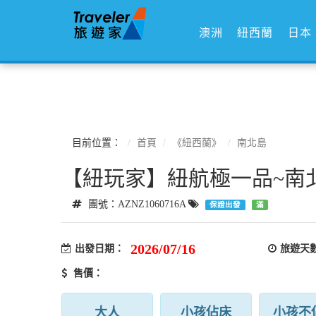
澳洲
紐西蘭
日本
目前位置：
首頁
《紐西蘭》
南北島
【紐玩家】紐航極一品~南北
團號：AZNZ1060716A
保證出發
滿
2026/07/16
出發日期：
旅遊天
售價：
大人
小孩佔床
小孩不