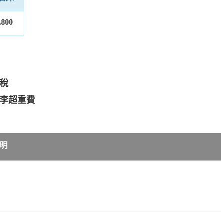
,800
場稅
行李超重費
明