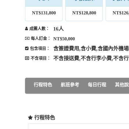
NT$131,800
NT$128,800
NT$126
16人
成團人數：
每人訂金：
NT$50,000
含簽證費用,含小費,含國內外機
包含項目：
不含接送費,不含行李小費,不含
不含項目：
行程特色
航班參考
每日行程
其他說
行程特色