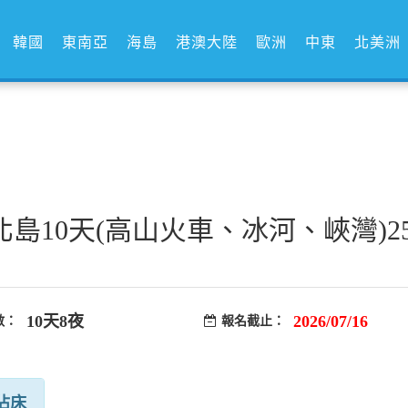
韓國
東南亞
海島
港澳大陸
歐洲
中東
北美洲
島10天(高山火車、冰河、峽灣)2
10天8夜
2026/07/16
數：
報名截止：
佔床