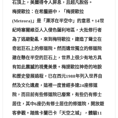
石頂上，美麗得令人屏息，且超凡脫俗。
梅提歐拉：在希臘語中，「梅提歐拉
(Meteora)」是「漂浮在半空中」的意思。14世
紀時塞爾維亞人入侵色薩利地區，大批修行者
為了逃避動亂，來到梅特歐拉，建造了聳立在
奇岩巨石上的修道院。然而遺世獨立的修道院
建在懸在半空的巨石上，世界上很少有地方具
有如此震撼的視覺美景。梅提歐拉神奇的地貌
和歷史發展過程，已在西元1988年列入世界自
然及文化遺產，這裡一度曾經多達24座修道
院，而目前有些修道院已廢棄，有些仍有修士
居住，其中6座仍有修士居住的修道院，開放遊
客參觀。踏進卡蘭巴卡「天空之城」，體驗11