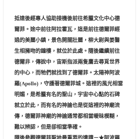
抵達後經專人協助接機後前往希臘文化中心德
爾菲。途中前往阿拉霍瓦，這是前往德爾菲經
過的美麗小鎮，景色開闊壯麗，柳大尉與姜醫
生相擁吻的鐘樓，就位於此處。隨後繼續前往
德爾非，傳說中，宙斯指派兩隻鷹去尋覓世界
的中心，而牠們就找到了德爾菲。太陽神阿波
羅(Apollo)，守護著德爾菲城。這裡的風光相當
明媚，是希臘有名的聖山，宇宙中心點的石碑
就立於此，而有名的神諭也是從這裡的神廟流
傳，德爾菲神廟的神諭通常都相當曖昧模糊，
難以辨認，但是卻相當準確。
隨後參觀德爾菲聖地最重要的遺蹟－★阿波羅