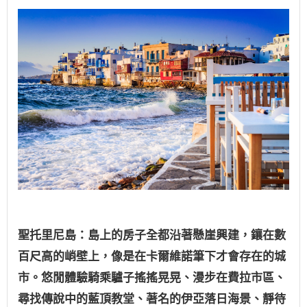
聖托里尼島：島上的房子全都沿著懸崖興建，鑲在數
百尺高的峭壁上，像是在卡爾維諾筆下才會存在的城
市。悠閒體驗騎乘驢子搖搖晃晃、漫步在費拉市區、
尋找傳說中的藍頂教堂、著名的伊亞落日海景、靜待