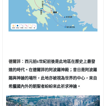
德爾菲：
西元前6世紀前後是此地區在歷史上最發
達的時代。在德爾菲的阿波羅神殿；昔日是阿波羅
賜與神諭的場所，此地亦被視為世界的中心，來自
希臘國內外的朝聖者紛紛來此祈求神諭。