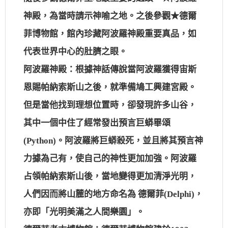
神殿，為當時請示神喻之地。之後參觀★德爾
菲博物館，館內珍藏阿波羅神殿重要真品，如
代表世界中心的肚臍之眼。
阿波羅神殿：根據神話傳說當阿波羅獲得宙斯
恩賜帕納索斯山之後，就準備鳩工興建宮殿。
但是當他找到理想位置時，卻發現許多山谷，
其中一個中住了經常發出預言巨蟒畢頌
(Python)。阿波羅將巨蟒殺死，並且將其預言神
力據為己有，使自己的神性更加加強。阿波羅
占領帕納索斯山後，當地變得更加清淨光明，
人們因而將山麓的地方命名為 德爾菲(Delphi)，
亦即「光明美滿之人間樂園」。