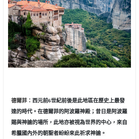
德爾菲：
西元前6世紀前後是此地區在歷史上最發
達的時代。在德爾菲的阿波羅神殿；昔日是阿波羅
賜與神諭的場所，此地亦被視為世界的中心，來自
希臘國內外的朝聖者紛紛來此祈求神諭。