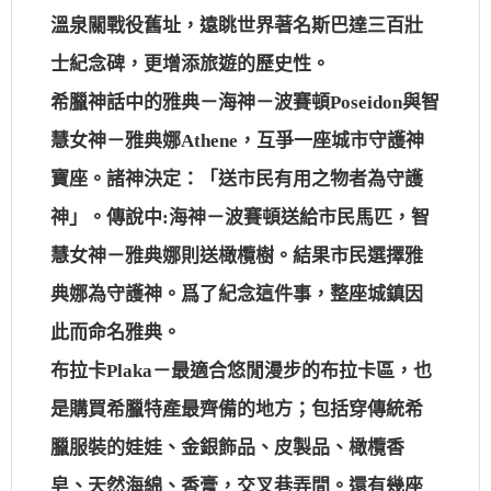
溫泉關戰役舊址，遠眺世界著名斯巴達三百壯
士紀念碑，更增添旅遊的歷史性。
希臘神話中的雅典－海神－波賽頓Poseidon與智
慧女神－雅典娜Athene，互爭一座城市守護神
寶座。諸神決定：「送市民有用之物者為守護
神」。傳說中:海神－波賽頓送給市民馬匹，智
慧女神－雅典娜則送橄欖樹。結果市民選擇雅
典娜為守護神。爲了紀念這件事，整座城鎮因
此而命名雅典。
布拉卡Plaka－最適合悠閒漫步的布拉卡區，也
是購買希臘特產最齊備的地方；包括穿傳統希
臘服裝的娃娃、金銀飾品、皮製品、橄欖香
皂、天然海綿、香膏，交叉巷弄間。還有幾座