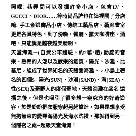
照喔! 巷弄間可以發掘許多小店，包含LV、
GUCCI、DIOR……等時尚品牌也在這裡開了分店
唷! 手工金銀飾品小店、傳統工藝品店、藝廊畫室
更是各具特色，到了傍晚，餐廳、露天咖啡座、酒
吧，只能說是越夜越美麗啊。
天堂海灘－(自費公車體驗、約2歐/趟) 動感的音
樂、熱鬧的人潮以及歡樂的氣氛，陽光、沙灘、比
基尼，組成了世界知名的天體營海灘。，小島上著
名的四個S─陽光(SUN)、沙灘(SAND)、海(SEA)、
性(SEX)及豪野人的度假聖地，天體海灘在盛名 遠
播之後，但是也吸引了很多想一窺究竟的好奇遊
客，於是紛紛把衣服穿起另起爐灶，如果還想享受
無拘無束的愛琴海陽光及海水洗禮，那就得到另一
個隱密之處─超級天堂海灘！