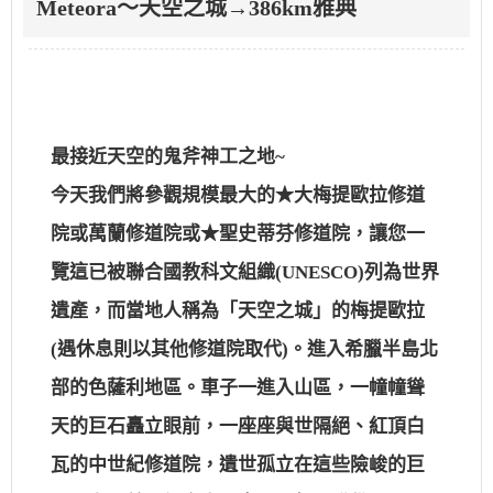
Meteora～天空之城→386km雅典
最接近天空的鬼斧神工之地~
今天我們將參觀規模最大的★大梅提歐拉修道
院或萬蘭修道院或★聖史蒂芬修道院，讓您一
覽這已被聯合國教科文組織(UNESCO)列為世界
遺產，而當地人稱為「天空之城」的梅提歐拉
(遇休息則以其他修道院取代)。進入希臘半島北
部的色薩利地區。車子一進入山區，一幢幢聳
天的巨石矗立眼前，一座座與世隔絕、紅頂白
瓦的中世紀修道院，遺世孤立在這些險峻的巨