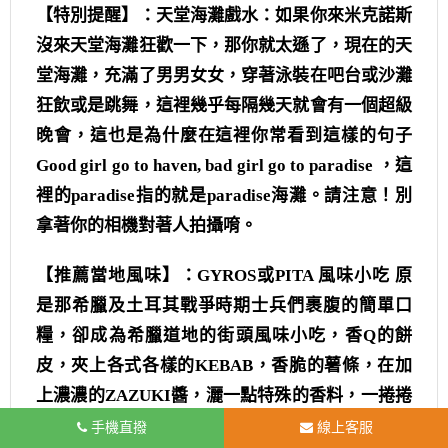
【特別提醒】：天堂海灘戲水：如果你來米克諾斯
沒來天堂海灘狂歡一下，那你就太遜了，現在的天
堂海灘，充滿了男男女女，穿著泳裝在吧台或沙灘
狂飲或是跳舞，這裡幾乎每隔幾天就會有一個超級
晚會，這也是為什麼在這裡你常看到這樣的句子
Good girl go to haven, bad girl go to paradise ，這
裡的paradise指的就是paradise海灘。請注意！別
拿著你的相機對著人拍攝唷。
【推薦當地風味】：GYROS或PITA 風味小吃 原
是那希臘及土耳其戰爭時期士兵們裹腹的簡單口
糧，卻成為希臘道地的街頭風味小吃，香Q的餅
皮，夾上各式各樣的KEBAB，香脆的薯條，在加
上濃濃的ZAZUKI醬，灑一點特殊的香料，一捲捲
的好滋味，便讓你讚不絶口呢。
手機直撥
線上客服