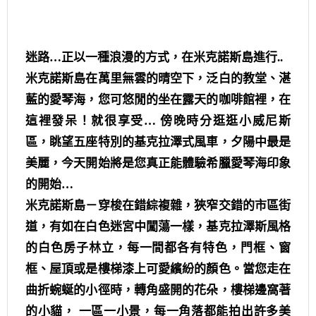
迷路…正以一種浪漫的方式，在米克諾斯島進行..
米克諾斯島在萬里無雲的晴空下，泛白的教堂、湛
藍的愛琴海，您可悠閒的坐在露天的咖啡館裡，在
這裡發呆！就很享受… 傍晚時分逛逛小威尼斯
區，眺望五座特別的基克拉澤式風車，夕陽中最是
美麗，今天開始將是您真正能體驗希臘愛琴海印象
的開始…
米克諾斯島－穿梭在錯綜複雜，狹窄交錯的市區街
道，有如在白色迷宮中闖蕩一樣，基克拉澤斯風格
的白色房子林立，每一間都各有特色，門框、窗
框、屋頂或是樓梯漆上可愛繽紛的顏色。當您走在
曲折蜿蜒的小徑時，轉角盛開的花朵，樓梯邊窩著
的小貓， 一區一小景，每一角落都能拍出許多美