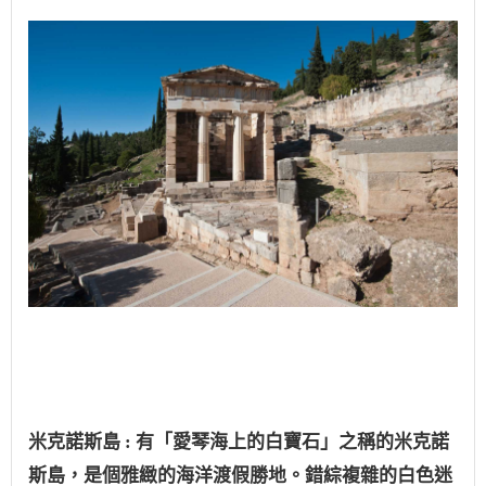
米克諾斯島 :
有「愛琴海上的白寶石」之稱的米克諾
斯島，是個雅緻的海洋渡假勝地。錯綜複雜的白色迷