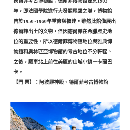
德爾菲考古博物館：德爾菲博物館建於1903
年，即法國學院進行大發掘尾聲之際，博物館
曾於1950~1960年重修與擴建。雖然此館僅展出
德爾菲出土的文物，但因德爾菲在希臘歷史地
位的重要性，所以德爾菲博物館地位與雅典博
物館和奧林匹亞博物館的考古地位不分軒輊。
之後，驅車北上前往美麗的山城小鎮－卡蘭巴
卡。
【門 票】：阿波羅神殿、德爾菲考古博物館