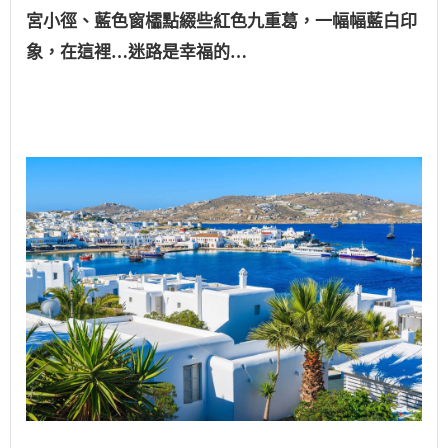
宮小徑、藍色窗櫺點綴些紅色九重葛，一幅幅藍白印
象，在這裡…迷路是幸福的…