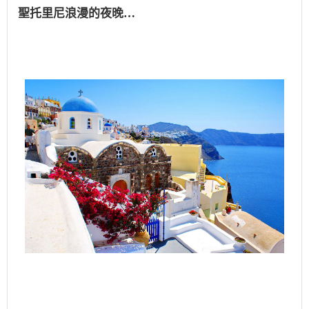
聖托里尼浪漫的夜晚…