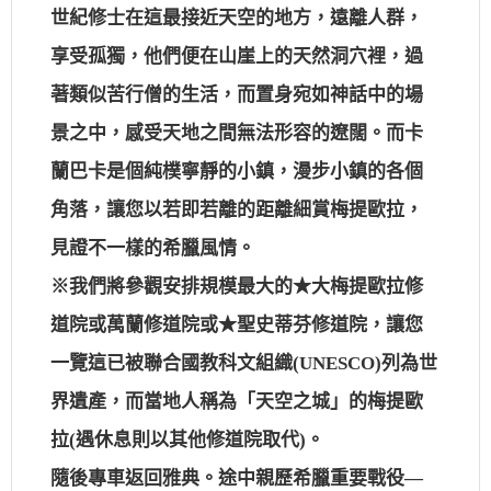
世紀修士在這最接近天空的地方，遠離人群，
享受孤獨，他們便在山崖上的天然洞穴裡，過
著類似苦行僧的生活，而置身宛如神話中的場
景之中，感受天地之間無法形容的遼闊。而卡
蘭巴卡是個純樸寧靜的小鎮，漫步小鎮的各個
角落，讓您以若即若離的距離細賞梅提歐拉，
見證不一樣的希臘風情。
※我們將參觀安排規模最大的★大梅提歐拉修
道院或萬蘭修道院或★聖史蒂芬修道院，讓您
一覽這已被聯合國教科文組織(UNESCO)列為世
界遺產，而當地人稱為「天空之城」的梅提歐
拉(遇休息則以其他修道院取代)。
隨後專車返回雅典。途中親歷希臘重要戰役—