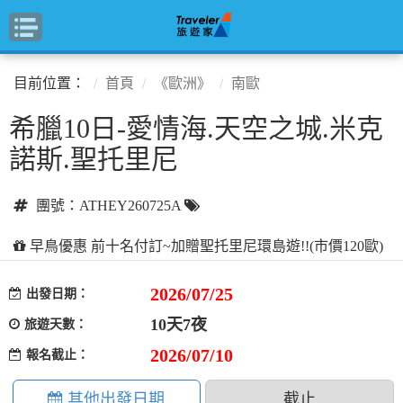
目前位置：
首頁
《歐洲》
南歐
希臘10日-愛情海.天空之城.米克
諾斯.聖托里尼
團號：ATHEY260725A
早鳥優惠 前十名付訂~加贈聖托里尼環島遊!!(市價120歐)
2026/07/25
出發日期：
10天7夜
旅遊天數：
2026/07/10
報名截止：
其他出發日期
截止