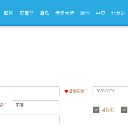
韓國
東南亞
海島
港澳大陸
歐洲
中東
北美洲
出發期間：
數：
可報名