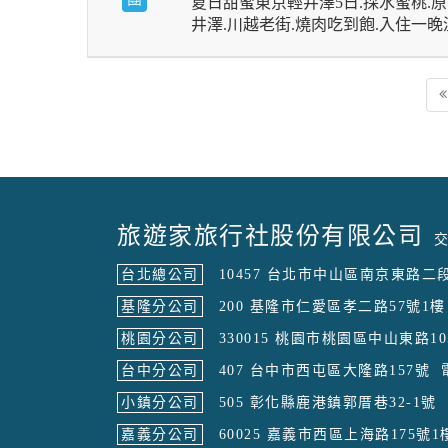
夏日甜蜜東京輕井澤5日.採水蜜桃.原
井澤.川越老街.燒肉吃到飽.入住一
旅遊家旅行社股份有限公司
交
台北總公司
10457 台北市中山區南京東路二段
基隆分公司
200 基隆市仁愛區孝二路57號1樓
桃園分公司
330015 桃園市桃園區中山東路10
台中分公司
407 台中市西屯區大隆路157號
小鎮分公司
505 彰化縣鹿港鎮郭厝巷32-1號
嘉義分公司
60025 嘉義市西區上海路175號1