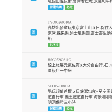
境銀山溫泉街.會津若松城.米澤和牛料
保證出團
必走
TYO05260810A
高雄出發童玩東京富士山５日.保住入住
團
京灣.採果樂.迪士尼樂園.富士野生動
船
PUSH
HSG05260811C
團
線上旅展元氣佐賀X大分自由行5日.
區飯店一中床
SEL05260811A
酷玩超值首爾５日(彩妝1站)~星空圖書
團
道自行車.義王鐵道自行車.海景咖啡廳
明洞保證三小時
保證出團
必走