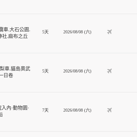
車.大石公園.
5天
2026/08/08 (六)
神社.麻布之丘
梨車.貓島奧武
5天
2026/08/08 (六)
車一日卷
入內·動物園·
7天
2026/08/08 (六)
船