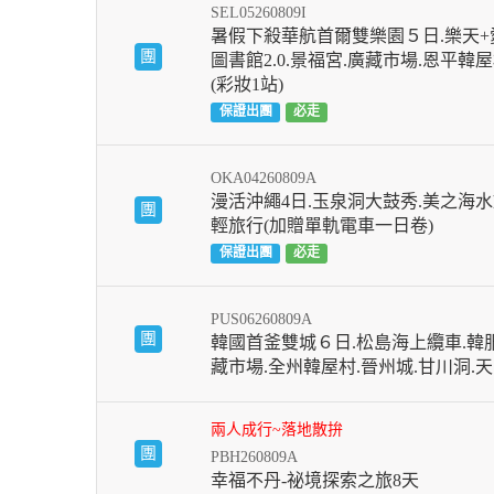
SEL05260809I
暑假下殺華航首爾雙樂園５日.樂天+
團
圖書館2.0.景福宮.廣藏市場.恩平韓
(彩妝1站)
保證出團
必走
OKA04260809A
漫活沖繩4日.玉泉洞大鼓秀.美之海水
團
輕旅行(加贈單軌電車一日卷)
保證出團
必走
PUS06260809A
團
韓國首釜雙城６日.松島海上纜車.韓
藏市場.全州韓屋村.晉州城.甘川洞.
兩人成行~落地散拚
團
PBH260809A
幸福不丹-祕境探索之旅8天