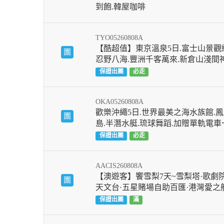
到飽.韓屋咖啡
TYO05260808A
【酷超值】東京溫泉5日.富士山景觀纜
團
忍野八海.豐洲千客萬來.新倉山淺間
保證出團
必走
OKA05260808A
歡樂沖繩5日.世界最美之海水族館.鳳
團
島.半潛水艇.琉球舞蹈.加贈單軌電
保證出團
必走
AACIS260808A
【澳遊客】饗雪梨7天~雪梨塔·歌劇院
團
天文台·五星賭場自助百匯·港灣愛之
保證出團
滿