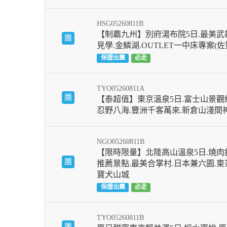
HSG05260811B
【制霸九州】別府湯布院5日.最美武
團
見學.金鱗湖.OUTLET一中床專案(
保證出團
必走
TYO05260811A
團
【泰超值】東京溫泉5日.富士山景觀纜
忍野八海.豐洲千客萬來.新倉山淺間
NGO05260811B
【限時限量】北陸高山溫泉5日.燒肉
團
推薦景點.最美合掌村.日本兼六園.東
寶犬山城
保證出團
必走
TYO05260811B
團