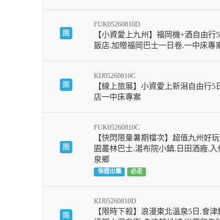
FUK05260810D
團
【小資愛上九州】福岡機+酒自由行5
飯店.加贈福岡巴士一日卷.一中床專
KIJ05260810C
團
【線上旅展】小資愛上新潟自由行5
店一中床專案
FUK05260810C
【快閃限量暑期檔次】超值九州好玩
團
園叢林巴士.湯布院小鎮.日田酒廠.
泉鄉
保證出團
必走
KIJ05260810D
【限時下殺】浪漫東北溫泉5日.會津鐵
團