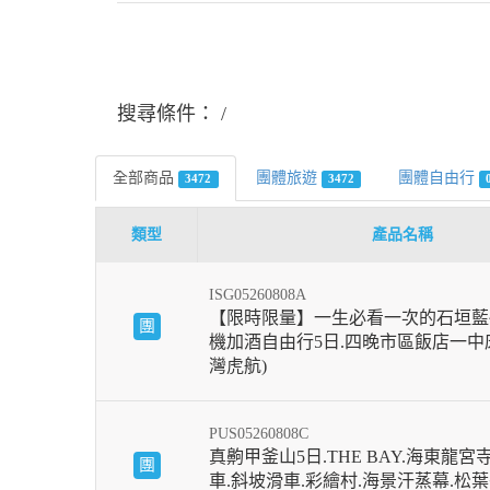
搜尋條件：
全部商品
團體旅遊
團體自由行
3472
3472
類型
產品名稱
ISG05260808A
【限時限量】一生必看一次的石垣藍
團
機加酒自由行5日.四晚市區飯店一中床
灣虎航)
PUS05260808C
真齁甲釜山5日.THE BAY.海東龍宮
團
車.斜坡滑車.彩繪村.海景汗蒸幕.松