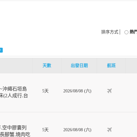
排序方式│
熱
0
天數
出發日期
航班
~沖繩石垣島
5天
2026/08/08 (六)
(2人成行.台
寺.空中膠囊列
5天
2026/08/08 (六)
葉長腳蟹.燒肉吃